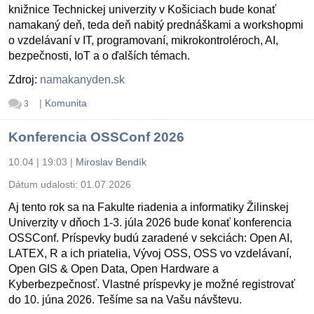
knižnice Technickej univerzity v Košiciach bude konať
namakaný deň, teda deň nabitý prednáškami a workshopmi
o vzdelávaní v IT, programovaní, mikrokontroléroch, AI,
bezpečnosti, IoT a o ďalších témach.
Zdroj:
namakanyden.sk
|
Komunita
3
Konferencia OSSConf 2026
10.04 | 19:03
|
Miroslav Bendík
Dátum udalosti:
01.07.2026
Aj tento rok sa na Fakulte riadenia a informatiky Žilinskej
Univerzity v dňoch 1-3. júla 2026 bude konať konferencia
OSSConf. Príspevky budú zaradené v sekciách: Open AI,
LATEX, R a ich priatelia, Vývoj OSS, OSS vo vzdelávaní,
Open GIS & Open Data, Open Hardware a
Kyberbezpečnosť. Vlastné príspevky je možné registrovať
do 10. júna 2026. Tešíme sa na Vašu návštevu.