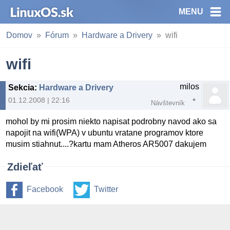
MENU
Domov
Fórum
Hardware a Drivery
wifi
wifi
milos
Sekcia
:
Hardware a Drivery
01.12.2008 | 22:16
Návštevník
mohol by mi prosim niekto napisat podrobny navod ako sa
napojit na wifi(WPA) v ubuntu vratane programov ktore
musim stiahnut....?kartu mam Atheros AR5007 dakujem
Zdieľať
Facebook
Twitter