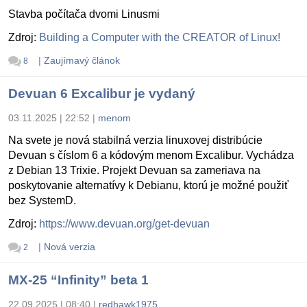
Stavba počítača dvomi Linusmi
Zdroj:
Building a Computer with the CREATOR of Linux!
|
Zaujímavý článok
8
Devuan 6 Excalibur je vydaný
03.11.2025 | 22:52
|
menom
Na svete je nová stabilná verzia linuxovej distribúcie
Devuan s číslom 6 a kódovým menom Excalibur. Vychádza
z Debian 13 Trixie. Projekt Devuan sa zameriava na
poskytovanie alternatívy k Debianu, ktorú je možné použiť
bez SystemD.
Zdroj:
https://www.devuan.org/get-devuan
|
Nová verzia
2
MX-25 “Infinity” beta 1
22.09.2025 | 08:40
|
redhawk1975