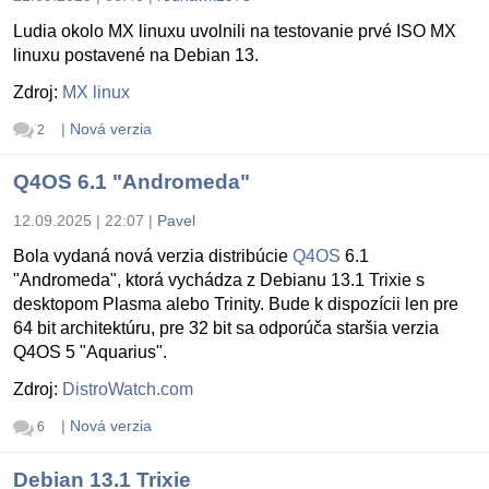
Ludia okolo MX linuxu uvolnili na testovanie prvé ISO MX
linuxu postavené na Debian 13.
Zdroj:
MX linux
|
Nová verzia
2
Q4OS 6.1 "Andromeda"
12.09.2025 | 22:07
|
Pavel
Bola vydaná nová verzia distribúcie
Q4OS
6.1
"Andromeda", ktorá vychádza z Debianu 13.1 Trixie s
desktopom Plasma alebo Trinity. Bude k dispozícii len pre
64 bit architektúru, pre 32 bit sa odporúča staršia verzia
Q4OS 5 "Aquarius".
Zdroj:
DistroWatch.com
|
Nová verzia
6
Debian 13.1 Trixie