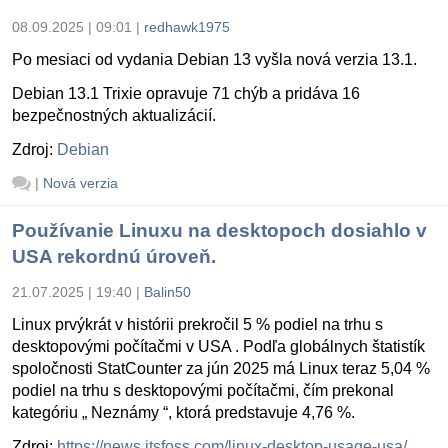
08.09.2025 | 09:01
|
redhawk1975
Po mesiaci od vydania Debian 13 vyšla nová verzia 13.1.
Debian 13.1 Trixie opravuje 71 chýb a pridáva 16
bezpečnostných aktualizácií.
Zdroj:
Debian
|
Nová verzia
Používanie Linuxu na desktopoch dosiahlo v
USA rekordnú úroveň.
21.07.2025 | 19:40
|
Balin50
Linux prvýkrát v histórii prekročil 5 % podiel na trhu s
desktopovými počítačmi v USA . Podľa globálnych štatistík
spoločnosti StatCounter za jún 2025 má Linux teraz 5,04 %
podiel na trhu s desktopovými počítačmi, čím prekonal
kategóriu „ Neznámy “, ktorá predstavuje 4,76 %.
Zdroj:
https://news.itsfoss.com/linux-desktop-usage-usa/