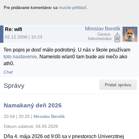
Pre pridávanie komentárov sa
musíte prihlásiť
.
Miroslav Bendík
Re: wifi
Gentoo
02.12.2008 | 10:23
Administrátor
Ten popis je dosť málo podrobný. U nás v škole používam
toto nastavenie
. Nameisto wlan0 tam bude asi niečo ako
ath0.
Chat
Správy
Pridať správu
Namakaný deň 2026
20.04 | 20:25
|
Miroslav Bendík
Dátum udalosti:
04.05.2026
Dňa 4. mája 2026 od 9:00 sa v priestoroch Univerzitnej