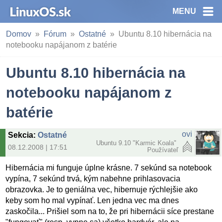
MENU
Domov
Fórum
Ostatné
Ubuntu 8.10 hibernácia na
notebooku napájanom z batérie
Ubuntu 8.10 hibernácia na
notebooku napájanom z
batérie
ovi
Sekcia
:
Ostatné
Ubuntu 9.10 "Karmic Koala"
08.12.2008 | 17:51
Používateľ
Hibernácia mi funguje úplne krásne. 7 sekúnd sa notebook
vypína, 7 sekúnd trvá, kým nabehne prihlasovacia
obrazovka. Je to geniálna vec, hibernuje rýchlejšie ako
keby som ho mal vypínať. Len jedna vec ma dnes
zaskočila... Prišiel som na to, že pri hibernácii síce prestane