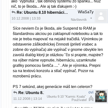
ako "vypnutia", tak obnovy systému zo spánku... Nuž
nič, to je škoda... Ale aj tak ďakujem :-)
WlaSaTy
Re: Ubuntu 8.10 hibernácia na notebooku napájanom z batérie
10.12.2008 | 13:33
Návštevník
Síce neviem čo je škoda, ale Suspend to RAM je
štandardnou akciou po zaklapnutí notebooku a tak to
nie je treba mapovať na nejaké tračidlá. Výnimkou je
odstavenie záškodníckej činnosti (priletí vrabec a
zobne do vypínača) ale vypínač v gnome obvykle len
zavolá dialóg ktorý je otázkou "čo si prajete, majstre?
na výber máme vypnutie, hibernáciu, uzamknutie
grafiky pomocou šertiča ...." . Ale je výnimka. Prepni
sa na textovú konzolu a stlač vypínač. Pozor na
rozrobenú prácu.
PS 7 sekúnd, akej generácie máš ten celeron?
ovi
Re: Ubuntu 8.10 hibernácia na notebooku napájanom z batérie
Ubuntu 9.10 "Karmic Koala"
11.12.2008 | 13:14
Používateľ