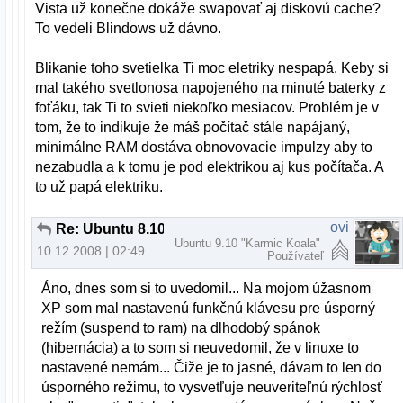
Vista už konečne dokáže swapovať aj diskovú cache?
To vedeli Blindows už dávno.
Blikanie toho svetielka Ti moc eletriky nespapá. Keby si
mal takého svetlonosa napojeného na minuté baterky z
foťáku, tak Ti to svieti niekoľko mesiacov. Problém je v
tom, že to indikuje že máš počítač stále napájaný,
minimálne RAM dostáva obnovovacie impulzy aby to
nezabudla a k tomu je pod elektrikou aj kus počítača. A
to už papá elektriku.
ovi
Re: Ubuntu 8.10 hibernácia na notebooku napájanom z batérie
Ubuntu 9.10 "Karmic Koala"
10.12.2008 | 02:49
Používateľ
Áno, dnes som si to uvedomil... Na mojom úžasnom
XP som mal nastavenú funkčnú klávesu pre úsporný
režím (suspend to ram) na dlhodobý spánok
(hibernácia) a to som si neuvedomil, že v linuxe to
nastavené nemám... Čiže je to jasné, dávam to len do
úsporného režimu, to vysvetľuje neuveriteľnú rýchlosť