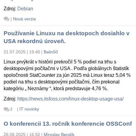
Zdroj:
Debian
|
Nová verzia
Používanie Linuxu na desktopoch dosiahlo v
USA rekordnú úroveň.
21.07.2025 | 19:40
|
Balin50
Linux prvýkrát v histórii prekročil 5 % podiel na trhu s
desktopovými počítačmi v USA . Podľa globálnych štatistík
spoločnosti StatCounter za jún 2025 má Linux teraz 5,04 %
podiel na trhu s desktopovými počítačmi, čím prekonal
kategóriu „ Neznámy “, ktorá predstavuje 4,76 %.
Zdroj:
https://news.itsfoss.com/linux-desktop-usage-usa/
|
IT novinky
2
O konferencii 13. ročník konferencie OSSConf
26.06.2025 | 16:50
|
Miroslav Bendík