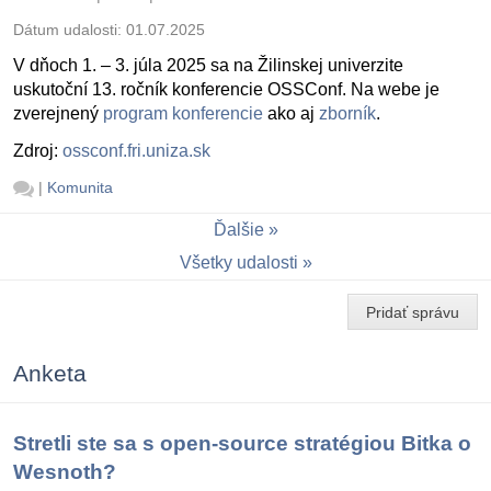
Dátum udalosti:
01.07.2025
V dňoch 1. – 3. júla 2025 sa na Žilinskej univerzite
uskutoční 13. ročník konferencie OSSConf. Na webe je
zverejnený
program konferencie
ako aj
zborník
.
Zdroj:
ossconf.fri.uniza.sk
|
Komunita
Ďalšie
Všetky udalosti
Pridať správu
Anketa
Stretli ste sa s open-source stratégiou Bitka o
Wesnoth?