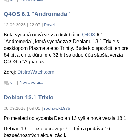
Q4OS 6.1 "Andromeda"
12.09.2025 | 22:07
|
Pavel
Bola vydaná nová verzia distribúcie
Q4OS
6.1
"Andromeda", ktorá vychádza z Debianu 13.1 Trixie s
desktopom Plasma alebo Trinity. Bude k dispozícii len pre
64 bit architektúru, pre 32 bit sa odporúča staršia verzia
Q4OS 5 "Aquarius".
Zdroj:
DistroWatch.com
|
Nová verzia
6
Debian 13.1 Trixie
08.09.2025 | 09:01
|
redhawk1975
Po mesiaci od vydania Debian 13 vyšla nová verzia 13.1.
Debian 13.1 Trixie opravuje 71 chýb a pridáva 16
bezpečnostných aktualizácií.