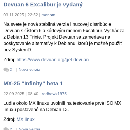
Devuan 6 Excalibur je vydaný
03.11.2025 | 22:52
|
menom
Na svete je nová stabilná verzia linuxovej distribúcie
Devuan s číslom 6 a kódovým menom Excalibur. Vychádza
z Debian 13 Trixie. Projekt Devuan sa zameriava na
poskytovanie alternatívy k Debianu, ktorú je možné použiť
bez SystemD.
Zdroj:
https://www.devuan.org/get-devuan
|
Nová verzia
2
MX-25 “Infinity” beta 1
22.09.2025 | 08:40
|
redhawk1975
Ludia okolo MX linuxu uvolnili na testovanie prvé ISO MX
linuxu postavené na Debian 13.
Zdroj:
MX linux
|
Nová verzia
2