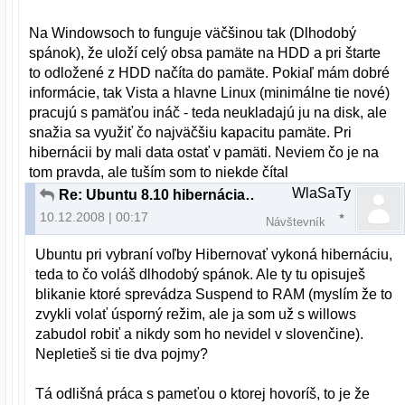
Na Windowsoch to funguje väčšinou tak (Dlhodobý
spánok), že uloží celý obsa pamäte na HDD a pri štarte
to odložené z HDD načíta do pamäte. Pokiaľ mám dobré
informácie, tak Vista a hlavne Linux (minimálne tie nové)
pracujú s pamäťou ináč - teda neukladajú ju na disk, ale
snažia sa využiť čo najväčšiu kapacitu pamäte. Pri
hibernácii by mali data ostať v pamäti. Neviem čo je na
tom pravda, ale tuším som to niekde čítal
WlaSaTy
Re: Ubuntu 8.10 hibernácia na notebooku napájanom z batérie
10.12.2008 | 00:17
Návštevník
Ubuntu pri vybraní voľby Hibernovať vykoná hibernáciu,
teda to čo voláš dlhodobý spánok. Ale ty tu opisuješ
blikanie ktoré sprevádza Suspend to RAM (myslím že to
zvykli volať úsporný režim, ale ja som už s willows
zabudol robiť a nikdy som ho nevidel v slovenčine).
Nepletieš si tie dva pojmy?
Tá odlišná práca s pameťou o ktorej hovoríš, to je že