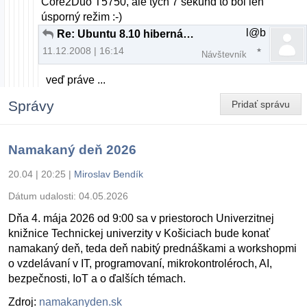
Core2Duo T5750, ale tých 7 sekúnd to bol len
úsporný režim :-)
l@b
Re: Ubuntu 8.10 hibernácia na notebooku napájanom z batérie
11.12.2008 | 16:14
Návštevník
veď práve ...
Správy
Pridať správu
Namakaný deň 2026
20.04 | 20:25
|
Miroslav Bendík
Dátum udalosti:
04.05.2026
Dňa 4. mája 2026 od 9:00 sa v priestoroch Univerzitnej
knižnice Technickej univerzity v Košiciach bude konať
namakaný deň, teda deň nabitý prednáškami a workshopmi
o vzdelávaní v IT, programovaní, mikrokontroléroch, AI,
bezpečnosti, IoT a o ďalších témach.
Zdroj:
namakanyden.sk