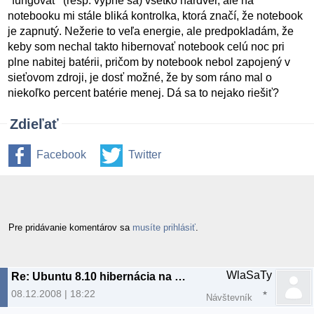
"fungovať" (resp. vypne sa) všetko hardvér, ale na
notebooku mi stále bliká kontrolka, ktorá značí, že notebook
je zapnutý. Nežerie to veľa energie, ale predpokladám, že
keby som nechal takto hibernovať notebook celú noc pri
plne nabitej batérii, pričom by notebook nebol zapojený v
sieťovom zdroji, je dosť možné, že by som ráno mal o
niekoľko percent batérie menej. Dá sa to nejako riešiť?
Zdieľať
Facebook
Twitter
Pre pridávanie komentárov sa
musíte prihlásiť
.
WlaSaTy
Re: Ubuntu 8.10 hibernácia na notebooku napájanom z batérie
08.12.2008 | 18:22
Návštevník