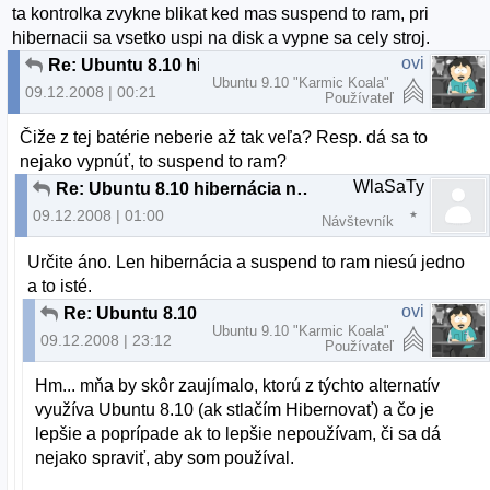
ta kontrolka zvykne blikat ked mas suspend to ram, pri
hibernacii sa vsetko uspi na disk a vypne sa cely stroj.
ovi
Re: Ubuntu 8.10 hibernácia na notebooku napájanom z batérie
Ubuntu 9.10 "Karmic Koala"
09.12.2008 | 00:21
Používateľ
Čiže z tej batérie neberie až tak veľa? Resp. dá sa to
nejako vypnúť, to suspend to ram?
WlaSaTy
Re: Ubuntu 8.10 hibernácia na notebooku napájanom z batérie
09.12.2008 | 01:00
Návštevník
Určite áno. Len hibernácia a suspend to ram niesú jedno
a to isté.
ovi
Re: Ubuntu 8.10 hibernácia na notebooku napájanom z batérie
Ubuntu 9.10 "Karmic Koala"
09.12.2008 | 23:12
Používateľ
Hm... mňa by skôr zaujímalo, ktorú z týchto alternatív
využíva Ubuntu 8.10 (ak stlačím Hibernovať) a čo je
lepšie a poprípade ak to lepšie nepoužívam, či sa dá
nejako spraviť, aby som používal.