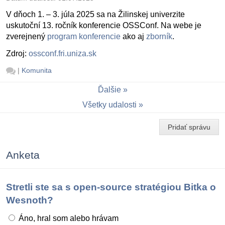
V dňoch 1. – 3. júla 2025 sa na Žilinskej univerzite
uskutoční 13. ročník konferencie OSSConf. Na webe je
zverejnený
program konferencie
ako aj
zborník
.
Zdroj:
ossconf.fri.uniza.sk
|
Komunita
Ďalšie
Všetky udalosti
Pridať správu
Anketa
Stretli ste sa s open-source stratégiou Bitka o
Wesnoth?
Áno, hral som alebo hrávam