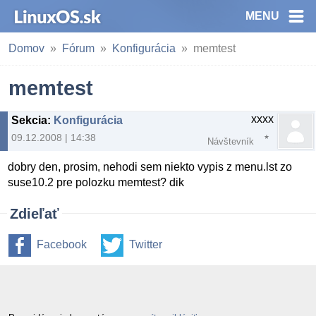
MENU
Domov
Fórum
Konfigurácia
memtest
memtest
xxxx
Sekcia
:
Konfigurácia
09.12.2008 | 14:38
Návštevník
dobry den, prosim, nehodi sem niekto vypis z menu.lst zo
suse10.2 pre polozku memtest? dik
Zdieľať
Facebook
Twitter