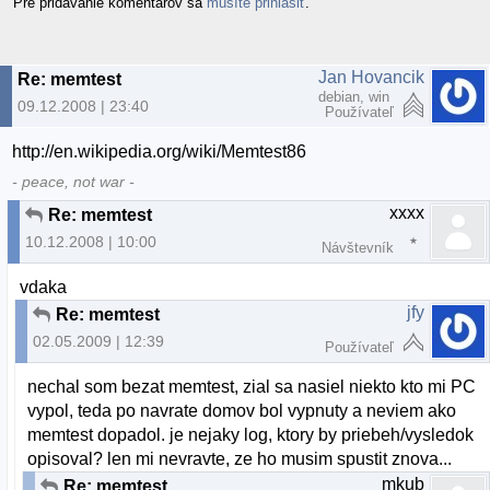
Pre pridávanie komentárov sa
musíte prihlásiť
.
Jan Hovancik
Re: memtest
debian, win
09.12.2008 | 23:40
Používateľ
http://en.wikipedia.org/wiki/Memtest86
- peace, not war -
xxxx
Re: memtest
10.12.2008 | 10:00
Návštevník
vdaka
jfy
Re: memtest
02.05.2009 | 12:39
Používateľ
nechal som bezat memtest, zial sa nasiel niekto kto mi PC
vypol, teda po navrate domov bol vypnuty a neviem ako
memtest dopadol. je nejaky log, ktory by priebeh/vysledok
opisoval? len mi nevravte, ze ho musim spustit znova...
mkub
Re: memtest