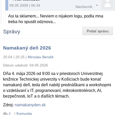
09.05.2009 | 06:34
Návštevník
Asi ta sklamem... Neviem o nijakom logu, podla mna
treba ho spustit odznova...
Správy
Pridať správu
Namakaný deň 2026
20.04 | 20:25
|
Miroslav Bendík
Dátum udalosti:
04.05.2026
Dňa 4. mája 2026 od 9:00 sa v priestoroch Univerzitnej
knižnice Technickej univerzity v Košiciach bude konať
namakaný deň, teda deň nabitý prednáškami a workshopmi
o vzdelávaní v IT, programovaní, mikrokontroléroch, AI,
bezpečnosti, IoT a o ďalších témach.
Zdroj:
namakanyden.sk
|
Komunita
3