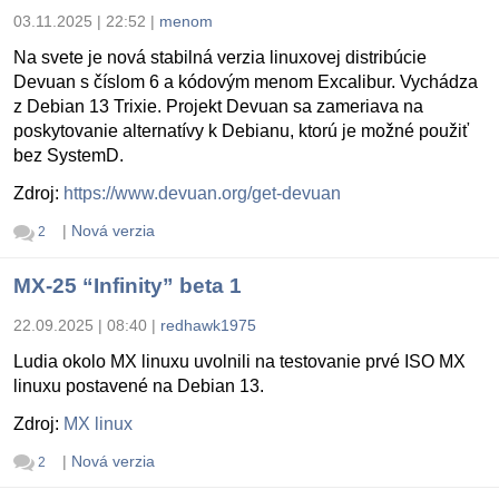
03.11.2025 | 22:52
|
menom
Na svete je nová stabilná verzia linuxovej distribúcie
Devuan s číslom 6 a kódovým menom Excalibur. Vychádza
z Debian 13 Trixie. Projekt Devuan sa zameriava na
poskytovanie alternatívy k Debianu, ktorú je možné použiť
bez SystemD.
Zdroj:
https://www.devuan.org/get-devuan
|
Nová verzia
2
MX-25 “Infinity” beta 1
22.09.2025 | 08:40
|
redhawk1975
Ludia okolo MX linuxu uvolnili na testovanie prvé ISO MX
linuxu postavené na Debian 13.
Zdroj:
MX linux
|
Nová verzia
2