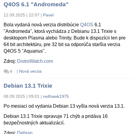
Q4OS 6.1 "Andromeda"
12.09.2025 | 22:07
|
Pavel
Bola vydaná nová verzia distribúcie
Q4OS
6.1
"Andromeda", ktorá vychádza z Debianu 13.1 Trixie s
desktopom Plasma alebo Trinity. Bude k dispozícii len pre
64 bit architektúru, pre 32 bit sa odporúča staršia verzia
Q4OS 5 "Aquarius".
Zdroj:
DistroWatch.com
|
Nová verzia
6
Debian 13.1 Trixie
08.09.2025 | 09:01
|
redhawk1975
Po mesiaci od vydania Debian 13 vyšla nová verzia 13.1.
Debian 13.1 Trixie opravuje 71 chýb a pridáva 16
bezpečnostných aktualizácií.
Zdroj:
Debian