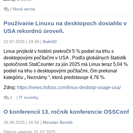
|
Nová verzia
Používanie Linuxu na desktopoch dosiahlo v
USA rekordnú úroveň.
21.07.2025 | 19:40
|
Balin50
Linux prvýkrát v histórii prekročil 5 % podiel na trhu s
desktopovými počítačmi v USA . Podľa globálnych štatistík
spoločnosti StatCounter za jún 2025 má Linux teraz 5,04 %
podiel na trhu s desktopovými počítačmi, čím prekonal
kategóriu „ Neznámy “, ktorá predstavuje 4,76 %.
Zdroj:
https://news.itsfoss.com/linux-desktop-usage-usa/
|
IT novinky
2
O konferencii 13. ročník konferencie OSSConf
26.06.2025 | 16:50
|
Miroslav Bendík
Dátum udalosti:
01.07.2025