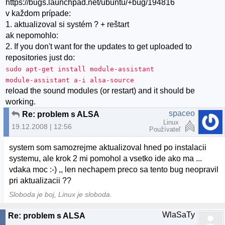
https://bugs.launchpad.net/ubuntu/+bug/194816
v každom prípade:
1. aktualizoval si systém ? + reštart
ak nepomohlo:
2. If you don't want for the updates to get uploaded to
repositories just do:
sudo apt-get install module-assistant
module-assistant a-i alsa-source
reload the sound modules (or restart) and it should be
working.
spaceo
Re: problem s ALSA
Linux
19.12.2008 | 12:56
Používateľ
system som samozrejme aktualizoval hned po instalacii
systemu, ale krok 2 mi pomohol a vsetko ide ako ma ...
vdaka moc :-) ,, len nechapem preco sa tento bug neopravil
pri aktualizacii ??
Sloboda je boj, Linux je sloboda.
WlaSaTy
Re: problem s ALSA