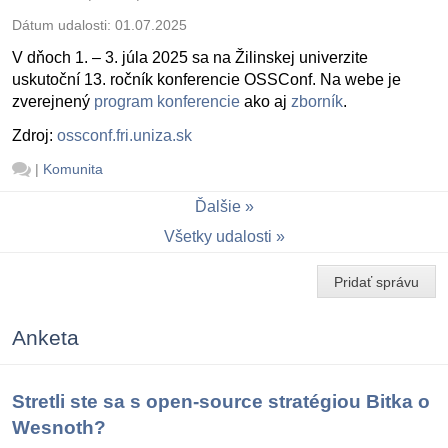
Dátum udalosti:
01.07.2025
V dňoch 1. – 3. júla 2025 sa na Žilinskej univerzite
uskutoční 13. ročník konferencie OSSConf. Na webe je
zverejnený
program konferencie
ako aj
zborník
.
Zdroj:
ossconf.fri.uniza.sk
|
Komunita
Ďalšie
Všetky udalosti
Pridať správu
Anketa
Stretli ste sa s open-source stratégiou Bitka o
Wesnoth?