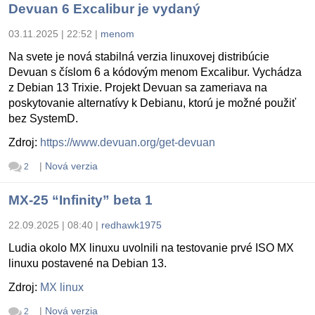
Devuan 6 Excalibur je vydaný
03.11.2025 | 22:52
|
menom
Na svete je nová stabilná verzia linuxovej distribúcie
Devuan s číslom 6 a kódovým menom Excalibur. Vychádza
z Debian 13 Trixie. Projekt Devuan sa zameriava na
poskytovanie alternatívy k Debianu, ktorú je možné použiť
bez SystemD.
Zdroj:
https://www.devuan.org/get-devuan
|
Nová verzia
2
MX-25 “Infinity” beta 1
22.09.2025 | 08:40
|
redhawk1975
Ludia okolo MX linuxu uvolnili na testovanie prvé ISO MX
linuxu postavené na Debian 13.
Zdroj:
MX linux
|
Nová verzia
2