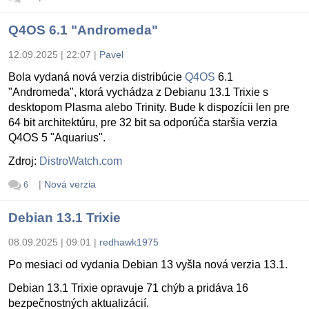
Q4OS 6.1 "Andromeda"
12.09.2025 | 22:07
|
Pavel
Bola vydaná nová verzia distribúcie
Q4OS
6.1
"Andromeda", ktorá vychádza z Debianu 13.1 Trixie s
desktopom Plasma alebo Trinity. Bude k dispozícii len pre
64 bit architektúru, pre 32 bit sa odporúča staršia verzia
Q4OS 5 "Aquarius".
Zdroj:
DistroWatch.com
|
Nová verzia
6
Debian 13.1 Trixie
08.09.2025 | 09:01
|
redhawk1975
Po mesiaci od vydania Debian 13 vyšla nová verzia 13.1.
Debian 13.1 Trixie opravuje 71 chýb a pridáva 16
bezpečnostných aktualizácií.