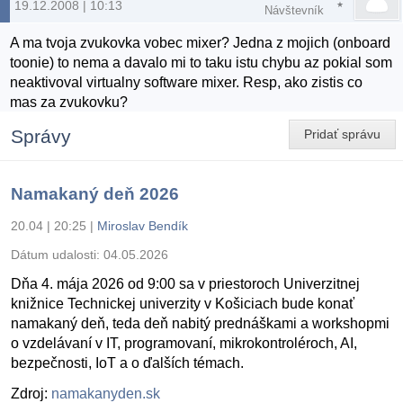
19.12.2008 | 10:13
Návštevník
A ma tvoja zvukovka vobec mixer? Jedna z mojich (onboard
toonie) to nema a davalo mi to taku istu chybu az pokial som
neaktivoval virtualny software mixer. Resp, ako zistis co
mas za zvukovku?
Správy
Pridať správu
Namakaný deň 2026
20.04 | 20:25
|
Miroslav Bendík
Dátum udalosti:
04.05.2026
Dňa 4. mája 2026 od 9:00 sa v priestoroch Univerzitnej
knižnice Technickej univerzity v Košiciach bude konať
namakaný deň, teda deň nabitý prednáškami a workshopmi
o vzdelávaní v IT, programovaní, mikrokontroléroch, AI,
bezpečnosti, IoT a o ďalších témach.
Zdroj:
namakanyden.sk