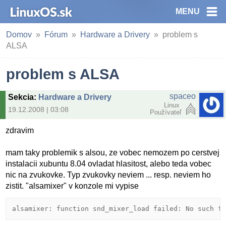
MENU
Domov
Fórum
Hardware a Drivery
problem s
ALSA
problem s ALSA
spaceo
Sekcia
:
Hardware a Drivery
Linux
19.12.2008 | 03:08
Používateľ
zdravim
mam taky problemik s alsou, ze vobec nemozem po cerstvej
instalacii xubuntu 8.04 ovladat hlasitost, alebo teda vobec
nic na zvukovke. Typ zvukovky neviem ... resp. neviem ho
zistit. "alsamixer" v konzole mi vypise