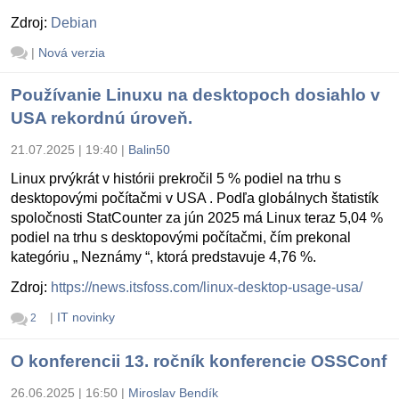
Zdroj:
Debian
|
Nová verzia
Používanie Linuxu na desktopoch dosiahlo v
USA rekordnú úroveň.
21.07.2025 | 19:40
|
Balin50
Linux prvýkrát v histórii prekročil 5 % podiel na trhu s
desktopovými počítačmi v USA . Podľa globálnych štatistík
spoločnosti StatCounter za jún 2025 má Linux teraz 5,04 %
podiel na trhu s desktopovými počítačmi, čím prekonal
kategóriu „ Neznámy “, ktorá predstavuje 4,76 %.
Zdroj:
https://news.itsfoss.com/linux-desktop-usage-usa/
|
IT novinky
2
O konferencii 13. ročník konferencie OSSConf
26.06.2025 | 16:50
|
Miroslav Bendík