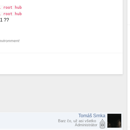
1 root hub
1 root hub
.1 ??
nvironment
Tomáš Srnka
Barz čo, už asi všetko
Administrátor