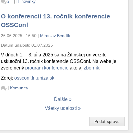
|
IT novinky
2
O konferencii 13. ročník konferencie
OSSConf
26.06.2025 | 16:50
|
Miroslav Bendík
Dátum udalosti:
01.07.2025
V dňoch 1. – 3. júla 2025 sa na Žilinskej univerzite
uskutoční 13. ročník konferencie OSSConf. Na webe je
zverejnený
program konferencie
ako aj
zborník
.
Zdroj:
ossconf.fri.uniza.sk
|
Komunita
Ďalšie
Všetky udalosti
Pridať správu