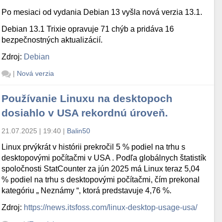
Po mesiaci od vydania Debian 13 vyšla nová verzia 13.1.
Debian 13.1 Trixie opravuje 71 chýb a pridáva 16
bezpečnostných aktualizácií.
Zdroj:
Debian
|
Nová verzia
Používanie Linuxu na desktopoch
dosiahlo v USA rekordnú úroveň.
21.07.2025 | 19:40
|
Balin50
Linux prvýkrát v histórii prekročil 5 % podiel na trhu s
desktopovými počítačmi v USA . Podľa globálnych štatistík
spoločnosti StatCounter za jún 2025 má Linux teraz 5,04
% podiel na trhu s desktopovými počítačmi, čím prekonal
kategóriu „ Neznámy “, ktorá predstavuje 4,76 %.
Zdroj:
https://news.itsfoss.com/linux-desktop-usage-usa/