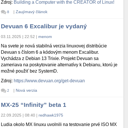
Zdroj:
Building a Computer with the CREATOR of Linux!
|
Zaujímavý článok
8
Devuan 6 Excalibur je vydaný
03.11.2025 | 22:52
|
menom
Na svete je nová stabilná verzia linuxovej distribúcie
Devuan s číslom 6 a kódovým menom Excalibur.
Vychádza z Debian 13 Trixie. Projekt Devuan sa
zameriava na poskytovanie alternatívy k Debianu, ktorú je
možné použiť bez SystemD.
Zdroj:
https://www.devuan.org/get-devuan
|
Nová verzia
2
MX-25 “Infinity” beta 1
22.09.2025 | 08:40
|
redhawk1975
Ludia okolo MX linuxu uvolnili na testovanie prvé ISO MX