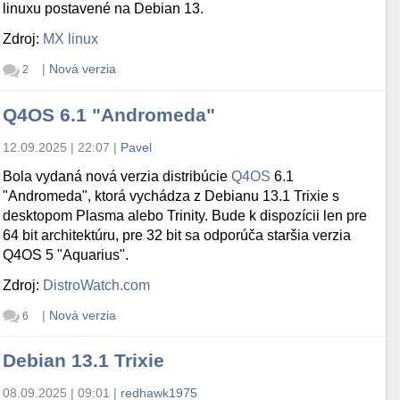
linuxu postavené na Debian 13.
Zdroj:
MX linux
|
Nová verzia
2
Q4OS 6.1 "Andromeda"
12.09.2025 | 22:07
|
Pavel
Bola vydaná nová verzia distribúcie
Q4OS
6.1
"Andromeda", ktorá vychádza z Debianu 13.1 Trixie s
desktopom Plasma alebo Trinity. Bude k dispozícii len pre
64 bit architektúru, pre 32 bit sa odporúča staršia verzia
Q4OS 5 "Aquarius".
Zdroj:
DistroWatch.com
|
Nová verzia
6
Debian 13.1 Trixie
08.09.2025 | 09:01
|
redhawk1975