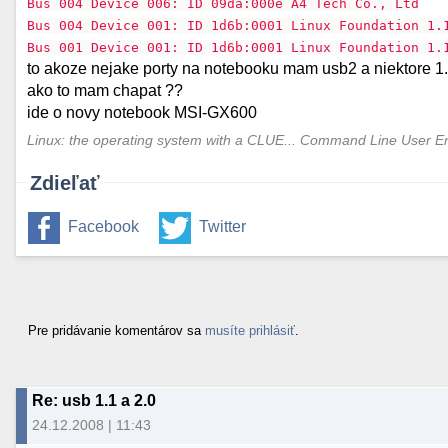
Bus 004 Device 006: ID 09da:000e A4 Tech Co., Ltd
Bus 004 Device 001: ID 1d6b:0001 Linux Foundation 1.
Bus 001 Device 001: ID 1d6b:0001 Linux Foundation 1.
to akoze nejake porty na notebooku mam usb2 a niektore 1
ako to mam chapat ??
ide o novy notebook MSI-GX600
Linux: the operating system with a CLUE... Command Line User E
Zdieľať
Facebook
Twitter
Pre pridávanie komentárov sa
musíte prihlásiť
.
Re: usb 1.1 a 2.0
24.12.2008 | 11:43