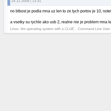
24.12.2008 | 13:31
no blbost je podla mna uz len to ze tych portov je 10, not
a vsetky su rychle ako usb 2, realne nie je problem mna le
Linux: the operating system with a CLUE... Command Line User