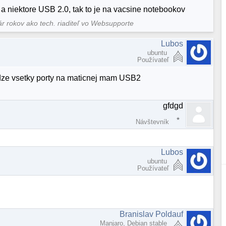
 a niektore USB 2.0, tak to je na vacsine notebookov
ár rokov ako tech. riaditeľ vo Websupporte
Lubos
ubuntu
Používateľ
 kedze vsetky porty na maticnej mam USB2
gfdgd
Návštevník
Lubos
ubuntu
Používateľ
Branislav Poldauf
Manjaro, Debian stable