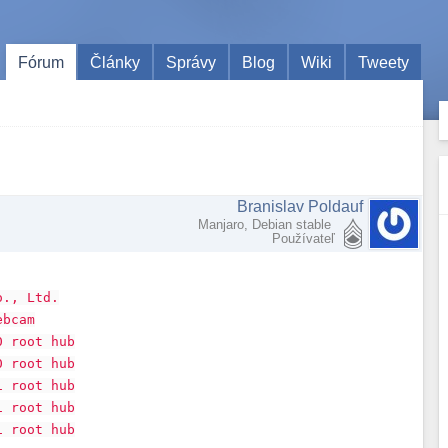
Fórum
Články
Správy
Blog
Wiki
Tweety
Branislav Poldauf
Manjaro, Debian stable
Používateľ
o., Ltd.
ebcam
0 root hub
0 root hub
1 root hub
1 root hub
1 root hub