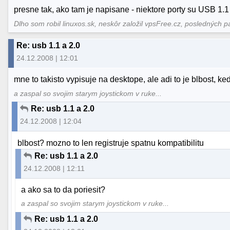
presne tak, ako tam je napisane - niektore porty su USB 1.1
Dlho som robil linuxos.sk, neskôr založil vpsFree.cz, posledných p
Re: usb 1.1 a 2.0
24.12.2008 | 12:01
mne to takisto vypisuje na desktope, ale adi to je blbost,
a zaspal so svojim starym joystickom v ruke...
Re: usb 1.1 a 2.0
24.12.2008 | 12:04
blbost? mozno to len registruje spatnu kompatibilitu
Re: usb 1.1 a 2.0
24.12.2008 | 12:11
a ako sa to da poriesit?
a zaspal so svojim starym joystickom v ruke...
Re: usb 1.1 a 2.0