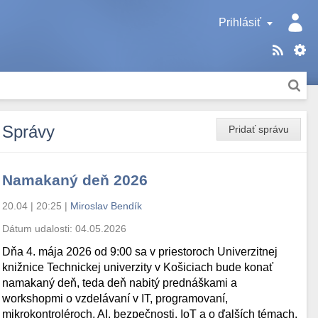
Prihlásiť
Správy
Pridať správu
Namakaný deň 2026
20.04 | 20:25
|
Miroslav Bendík
Dátum udalosti:
04.05.2026
Dňa 4. mája 2026 od 9:00 sa v priestoroch Univerzitnej
knižnice Technickej univerzity v Košiciach bude konať
namakaný deň, teda deň nabitý prednáškami a
workshopmi o vzdelávaní v IT, programovaní,
mikrokontroléroch, AI, bezpečnosti, IoT a o ďalších témach.