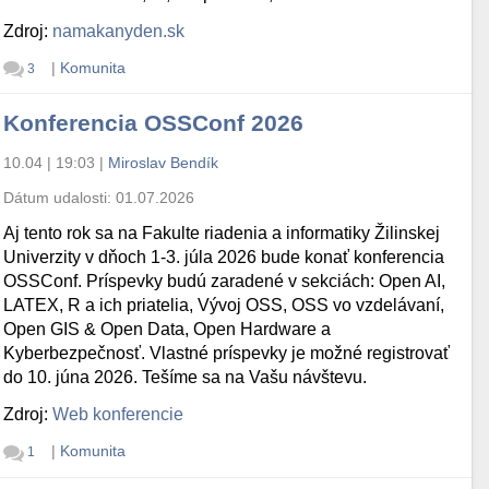
Zdroj:
namakanyden.sk
|
Komunita
3
Konferencia OSSConf 2026
10.04 | 19:03
|
Miroslav Bendík
Dátum udalosti:
01.07.2026
Aj tento rok sa na Fakulte riadenia a informatiky Žilinskej
Univerzity v dňoch 1-3. júla 2026 bude konať konferencia
OSSConf. Príspevky budú zaradené v sekciách: Open AI,
LATEX, R a ich priatelia, Vývoj OSS, OSS vo vzdelávaní,
Open GIS & Open Data, Open Hardware a
Kyberbezpečnosť. Vlastné príspevky je možné registrovať
do 10. júna 2026. Tešíme sa na Vašu návštevu.
Zdroj:
Web konferencie
|
Komunita
1