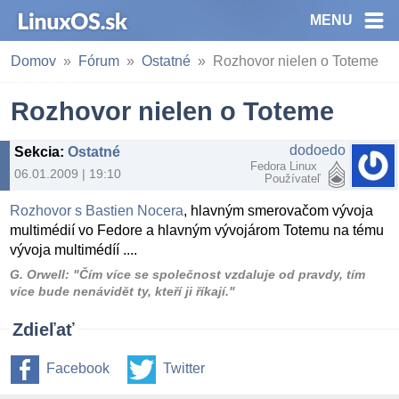
MENU
Domov
Fórum
Ostatné
Rozhovor nielen o Toteme
Rozhovor nielen o Toteme
dodoedo
Sekcia
:
Ostatné
Fedora Linux
06.01.2009 | 19:10
Používateľ
Rozhovor s Bastien Nocera
, hlavným smerovačom vývoja
multimédií vo Fedore a hlavným vývojárom Totemu na tému
vývoja multimédíí ....
G. Orwell: "Čím více se společnost vzdaluje od pravdy, tím
více bude nenávidět ty, kteří ji říkají."
Zdieľať
Facebook
Twitter