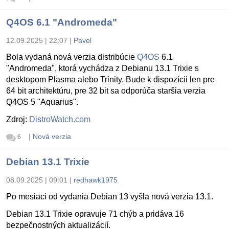
Q4OS 6.1 "Andromeda"
12.09.2025 | 22:07
|
Pavel
Bola vydaná nová verzia distribúcie
Q4OS
6.1
"Andromeda", ktorá vychádza z Debianu 13.1 Trixie s
desktopom Plasma alebo Trinity. Bude k dispozícii len pre
64 bit architektúru, pre 32 bit sa odporúča staršia verzia
Q4OS 5 "Aquarius".
Zdroj:
DistroWatch.com
|
Nová verzia
6
Debian 13.1 Trixie
08.09.2025 | 09:01
|
redhawk1975
Po mesiaci od vydania Debian 13 vyšla nová verzia 13.1.
Debian 13.1 Trixie opravuje 71 chýb a pridáva 16
bezpečnostných aktualizácií.