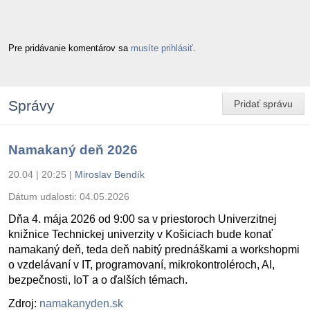
Pre pridávanie komentárov sa
musíte prihlásiť
.
Správy
Pridať správu
Namakaný deň 2026
20.04 | 20:25
|
Miroslav Bendík
Dátum udalosti:
04.05.2026
Dňa 4. mája 2026 od 9:00 sa v priestoroch Univerzitnej
knižnice Technickej univerzity v Košiciach bude konať
namakaný deň, teda deň nabitý prednáškami a workshopmi
o vzdelávaní v IT, programovaní, mikrokontroléroch, AI,
bezpečnosti, IoT a o ďalších témach.
Zdroj:
namakanyden.sk