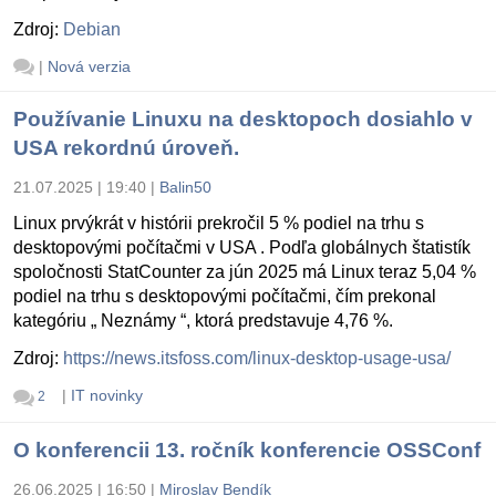
Zdroj:
Debian
|
Nová verzia
Používanie Linuxu na desktopoch dosiahlo v
USA rekordnú úroveň.
21.07.2025 | 19:40
|
Balin50
Linux prvýkrát v histórii prekročil 5 % podiel na trhu s
desktopovými počítačmi v USA . Podľa globálnych štatistík
spoločnosti StatCounter za jún 2025 má Linux teraz 5,04 %
podiel na trhu s desktopovými počítačmi, čím prekonal
kategóriu „ Neznámy “, ktorá predstavuje 4,76 %.
Zdroj:
https://news.itsfoss.com/linux-desktop-usage-usa/
|
IT novinky
2
O konferencii 13. ročník konferencie OSSConf
26.06.2025 | 16:50
|
Miroslav Bendík