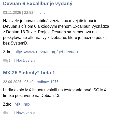
Devuan 6 Excalibur je vydaný
03.11.2025 | 22:52
|
menom
Na svete je nová stabilná verzia linuxovej distribúcie
Devuan s číslom 6 a kódovým menom Excalibur. Vychádza
z Debian 13 Trixie. Projekt Devuan sa zameriava na
poskytovanie alternatívy k Debianu, ktorú je možné použiť
bez SystemD.
Zdroj:
https://www.devuan.org/get-devuan
|
Nová verzia
2
MX-25 “Infinity” beta 1
22.09.2025 | 08:40
|
redhawk1975
Ludia okolo MX linuxu uvolnili na testovanie prvé ISO MX
linuxu postavené na Debian 13.
Zdroj:
MX linux
|
Nová verzia
2