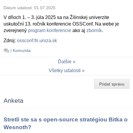
Dátum udalosti:
01.07.2025
V dňoch 1. – 3. júla 2025 sa na Žilinskej univerzite
uskutoční 13. ročník konferencie OSSConf. Na webe je
zverejnený
program konferencie
ako aj
zborník
.
Zdroj:
ossconf.fri.uniza.sk
|
Komunita
Ďalšie
Všetky udalosti
Pridať správu
Anketa
Stretli ste sa s open-source stratégiou Bitka o
Wesnoth?