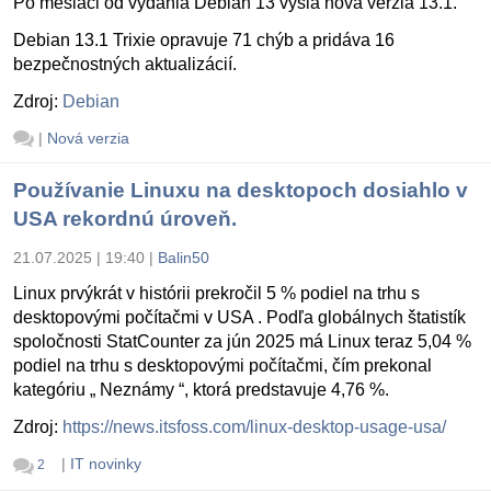
Po mesiaci od vydania Debian 13 vyšla nová verzia 13.1.
Debian 13.1 Trixie opravuje 71 chýb a pridáva 16
bezpečnostných aktualizácií.
Zdroj:
Debian
|
Nová verzia
Používanie Linuxu na desktopoch dosiahlo v
USA rekordnú úroveň.
21.07.2025 | 19:40
|
Balin50
Linux prvýkrát v histórii prekročil 5 % podiel na trhu s
desktopovými počítačmi v USA . Podľa globálnych štatistík
spoločnosti StatCounter za jún 2025 má Linux teraz 5,04 %
podiel na trhu s desktopovými počítačmi, čím prekonal
kategóriu „ Neznámy “, ktorá predstavuje 4,76 %.
Zdroj:
https://news.itsfoss.com/linux-desktop-usage-usa/
|
IT novinky
2