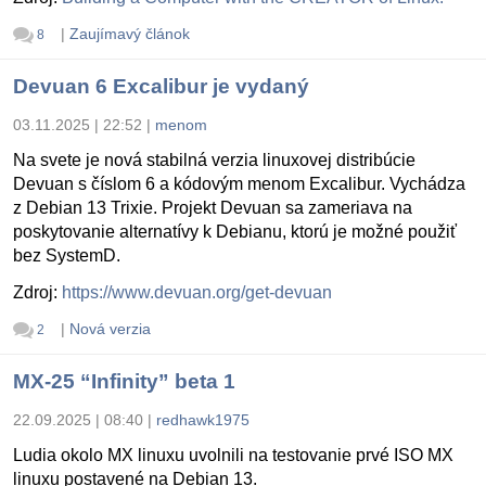
|
Zaujímavý článok
8
Devuan 6 Excalibur je vydaný
03.11.2025 | 22:52
|
menom
Na svete je nová stabilná verzia linuxovej distribúcie
Devuan s číslom 6 a kódovým menom Excalibur. Vychádza
z Debian 13 Trixie. Projekt Devuan sa zameriava na
poskytovanie alternatívy k Debianu, ktorú je možné použiť
bez SystemD.
Zdroj:
https://www.devuan.org/get-devuan
|
Nová verzia
2
MX-25 “Infinity” beta 1
22.09.2025 | 08:40
|
redhawk1975
Ludia okolo MX linuxu uvolnili na testovanie prvé ISO MX
linuxu postavené na Debian 13.