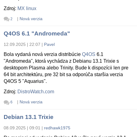
Zdroj:
MX linux
|
Nová verzia
2
Q4OS 6.1 "Andromeda"
12.09.2025 | 22:07
|
Pavel
Bola vydaná nová verzia distribúcie
Q4OS
6.1
"Andromeda", ktorá vychádza z Debianu 13.1 Trixie s
desktopom Plasma alebo Trinity. Bude k dispozícii len pre
64 bit architektúru, pre 32 bit sa odporúča staršia verzia
Q4OS 5 "Aquarius".
Zdroj:
DistroWatch.com
|
Nová verzia
6
Debian 13.1 Trixie
08.09.2025 | 09:01
|
redhawk1975