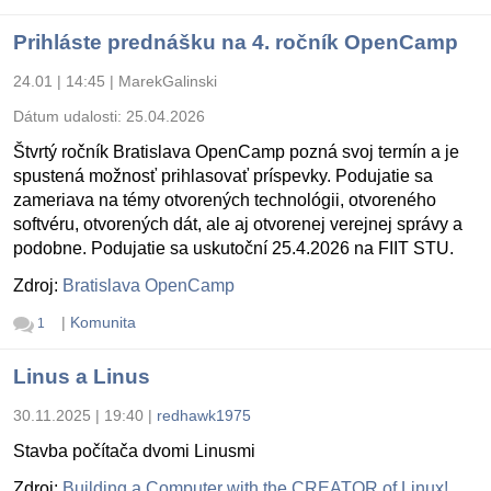
Prihláste prednášku na 4. ročník OpenCamp
24.01 | 14:45
|
MarekGalinski
Dátum udalosti:
25.04.2026
Štvrtý ročník Bratislava OpenCamp pozná svoj termín a je
spustená možnosť prihlasovať príspevky. Podujatie sa
zameriava na témy otvorených technológii, otvoreného
softvéru, otvorených dát, ale aj otvorenej verejnej správy a
podobne. Podujatie sa uskutoční 25.4.2026 na FIIT STU.
Zdroj:
Bratislava OpenCamp
|
Komunita
1
Linus a Linus
30.11.2025 | 19:40
|
redhawk1975
Stavba počítača dvomi Linusmi
Zdroj:
Building a Computer with the CREATOR of Linux!