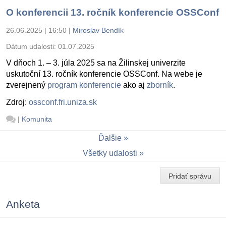
O konferencii 13. ročník konferencie OSSConf
26.06.2025 | 16:50
|
Miroslav Bendík
Dátum udalosti:
01.07.2025
V dňoch 1. – 3. júla 2025 sa na Žilinskej univerzite
uskutoční 13. ročník konferencie OSSConf. Na webe je
zverejnený
program konferencie
ako aj
zborník
.
Zdroj:
ossconf.fri.uniza.sk
|
Komunita
Ďalšie
Všetky udalosti
Pridať správu
Anketa