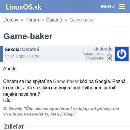
MENU
Domov
Fórum
Ostatné
Game-baker
Game-baker
dodoedo
Sekcia
:
Ostatné
Fedora Linux
17.01.2009 | 16:28
Používateľ
Ahojte.
Chcem sa iba spýtať na
Game-baker
kód na Google. Pozná
to niekto, a dá sa s tým nástrojom pod Pythonom urobiť
nejaká nová hra ?
Ďík.
G. Orwell: "Čím více se společnost vzdaluje od pravdy, tím
více bude nenávidět ty, kteří ji říkají."
Zdieľať