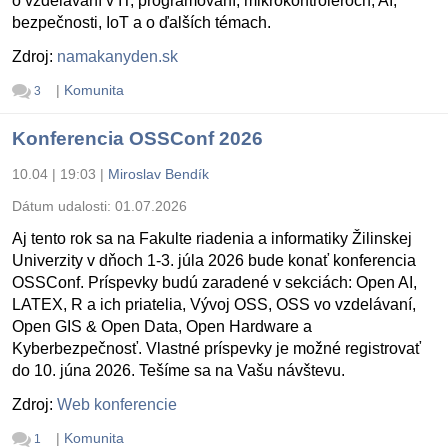
o vzdelávaní v IT, programovaní, mikrokontroléroch, AI,
bezpečnosti, IoT a o ďalších témach.
Zdroj:
namakanyden.sk
|
Komunita
3
Konferencia OSSConf 2026
10.04 | 19:03
|
Miroslav Bendík
Dátum udalosti:
01.07.2026
Aj tento rok sa na Fakulte riadenia a informatiky Žilinskej
Univerzity v dňoch 1-3. júla 2026 bude konať konferencia
OSSConf. Príspevky budú zaradené v sekciách: Open AI,
LATEX, R a ich priatelia, Vývoj OSS, OSS vo vzdelávaní,
Open GIS & Open Data, Open Hardware a
Kyberbezpečnosť. Vlastné príspevky je možné registrovať
do 10. júna 2026. Tešíme sa na Vašu návštevu.
Zdroj:
Web konferencie
|
Komunita
1