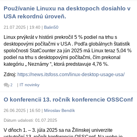
Používanie Linuxu na desktopoch dosiahlo v
USA rekordnú úroveň.
21.07.2025 | 19:40
|
Balin50
Linux prvýkrát v histórii prekročil 5 % podiel na trhu s
desktopovými počítačmi v USA . Podľa globálnych štatistík
spoločnosti StatCounter za jún 2025 má Linux teraz 5,04 %
podiel na trhu s desktopovými počítačmi, čím prekonal
kategóriu „ Neznámy “, ktorá predstavuje 4,76 %.
Zdroj:
https://news.itsfoss.com/linux-desktop-usage-usa/
|
IT novinky
2
O konferencii 13. ročník konferencie OSSConf
26.06.2025 | 16:50
|
Miroslav Bendík
Dátum udalosti:
01.07.2025
V dňoch 1. – 3. júla 2025 sa na Žilinskej univerzite
uskutoční 13. ročník konferencie OSSConf. Na webe je