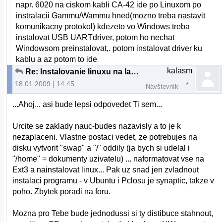
napr. 6020 na ciskom kabli CA-42 ide po Linuxom po
instralacii Gammu/Wammu hned(mozno treba nastavit
komunikacny protokol) kdezeto vo Windows treba
instalovat USB UARTdriver, potom ho nechat
Windowsom preinstalovat,. potom instalovat driver ku
kablu a az potom to ide
kalasm
Re: Instalovanie linuxu na laptop
18.01.2009 | 14:45
Návštevník
...Ahoj... asi bude lepsi odpovedet Ti sem...
Urcite se zaklady nauc-budes nazavisly a to je k
nezaplaceni. Vlastne postaci vedet, ze potrebujes na
disku vytvorit "swap" a "/" oddily (ja bych si udelal i
"/home" = dokumenty uzivatelu) ... naformatovat vse na
Ext3 a nainstalovat linux... Pak uz snad jen zvladnout
instalaci programu - v Ubuntu i Pclosu je synaptic, takze v
poho. Zbytek poradi na foru.
Mozna pro Tebe bude jednodussi si ty distibuce stahnout,