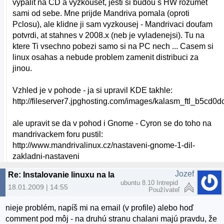
vypalit na CD a vyzkouset, jesti si budou s HW rozumet
sami od sebe. Mne prijde Mandriva pomala (oproti
Pclosu), ale klidne ji sam vyzkousej - Mandrivaci doufam
potvrdi, at stahnes v 2008.x (neb je vyladenejsi). Tu na
ktere Ti vsechno pobezi samo si na PC nech ... Casem si
linux osahas a nebude problem zamenit distribuci za
jinou.
Vzhled je v pohode - ja si upravil KDE takhle:
http://fileserver7.jpghosting.com/images/kalasm_ftl_b5cd
ale upravit se da v pohod i Gnome - Cyron se do toho na
mandrivackem foru pustil:
http://www.mandrivalinux.cz/nastaveni-gnome-1-dil-
zakladni-nastaveni
Jozef
Re: Instalovanie linuxu na laptop
ubuntu 8.10 Intrepid
18.01.2009 | 14:55
Používateľ
nieje problém, napíš mi na email (v profile) alebo hoď
comment pod môj - na druhú stranu chalani majú pravdu, že