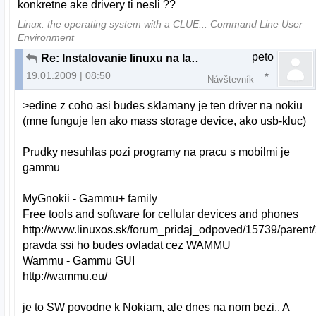
konkretne ake drivery ti nesli ??
Linux: the operating system with a CLUE... Command Line User
Environment
peto
Re: Instalovanie linuxu na laptop
19.01.2009 | 08:50
Návštevník
>edine z coho asi budes sklamany je ten driver na nokiu
(mne funguje len ako mass storage device, ako usb-kluc)
Prudky nesuhlas pozi programy na pracu s mobilmi je
gammu
MyGnokii - Gammu+ family
Free tools and software for cellular devices and phones
http://www.linuxos.sk/forum_pridaj_odpoved/15739/parent
pravda ssi ho budes ovladat cez WAMMU
Wammu - Gammu GUI
http://wammu.eu/
je to SW povodne k Nokiam, ale dnes na nom bezi.. A