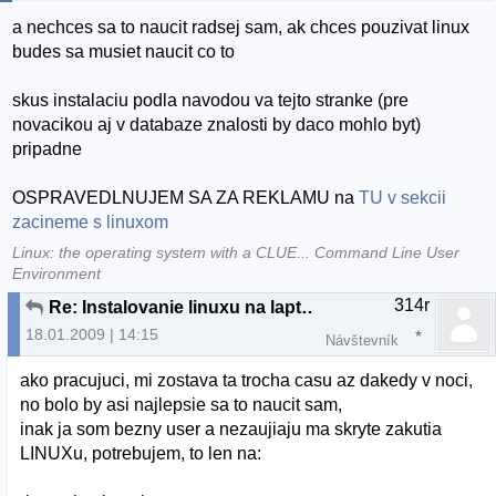
a nechces sa to naucit radsej sam, ak chces pouzivat linux
budes sa musiet naucit co to
skus instalaciu podla navodou va tejto stranke (pre
novacikou aj v databaze znalosti by daco mohlo byt)
pripadne
OSPRAVEDLNUJEM SA ZA REKLAMU na
TU v sekcii
zacineme s linuxom
Linux: the operating system with a CLUE... Command Line User
Environment
314r
Re: Instalovanie linuxu na laptop
18.01.2009 | 14:15
Návštevník
ako pracujuci, mi zostava ta trocha casu az dakedy v noci,
no bolo by asi najlepsie sa to naucit sam,
inak ja som bezny user a nezaujiaju ma skryte zakutia
LINUXu, potrebujem, to len na: