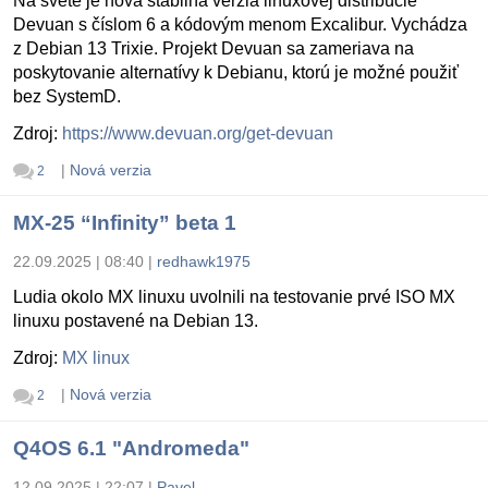
Na svete je nová stabilná verzia linuxovej distribúcie
Devuan s číslom 6 a kódovým menom Excalibur. Vychádza
z Debian 13 Trixie. Projekt Devuan sa zameriava na
poskytovanie alternatívy k Debianu, ktorú je možné použiť
bez SystemD.
Zdroj:
https://www.devuan.org/get-devuan
|
Nová verzia
2
MX-25 “Infinity” beta 1
22.09.2025 | 08:40
|
redhawk1975
Ludia okolo MX linuxu uvolnili na testovanie prvé ISO MX
linuxu postavené na Debian 13.
Zdroj:
MX linux
|
Nová verzia
2
Q4OS 6.1 "Andromeda"
12.09.2025 | 22:07
|
Pavel