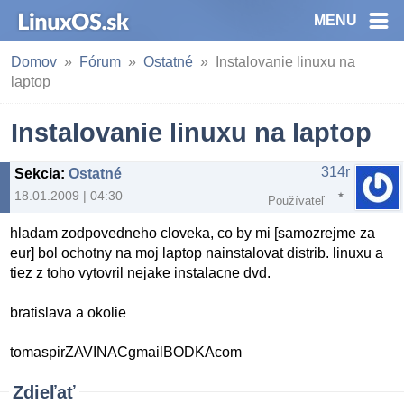
MENU
Domov
Fórum
Ostatné
Instalovanie linuxu na
laptop
Instalovanie linuxu na laptop
314r
Sekcia
:
Ostatné
18.01.2009 | 04:30
Používateľ
hladam zodpovedneho cloveka, co by mi [samozrejme za
eur] bol ochotny na moj laptop nainstalovat distrib. linuxu a
tiez z toho vytovril nejake instalacne dvd.
bratislava a okolie
tomaspirZAVINACgmailBODKAcom
Zdieľať