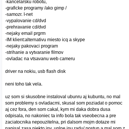
-kancelarsku robotu,
-graficke programy /ako gimp /
-samozr. I-net
-vypalovanie cd/dvd
-prehravanie cd/dvd
-nejaky email prgrm
-IM klient:alternativu miesto icq a skype
-nejaky pakovaci program
-strihanie a vytvaranie filmov
-ovladac na vtsavanu web cameru
driver na nokiu, usb flash disk
neni toho tak vela.
uz som si skusobne instaloval ubunru aj kubuntu, no mal
som problemy s ovladacmi, skusal som poziadat o pomoc
aj cez fora, den som cakal, kym mi daka dobra dusa
odpisala, no nakoniec ta info bola tak vseobecna a pre
zaciatocnika nepouzitelna, pri dalsom mojm dotaze mi
napisal zasa niekto iny, uplne inu radu/ postup a mal som z