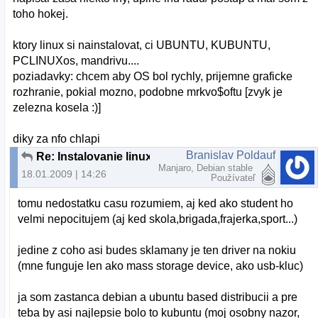
toho hokej.
ktory linux si nainstalovat, ci UBUNTU, KUBUNTU,
PCLINUXos, mandrivu....
poziadavky: chcem aby OS bol rychly, prijemne graficke
rozhranie, pokial mozno, podobne mrkvo$oftu [zvyk je
zelezna kosela :)]
diky za nfo chlapi
Branislav Poldauf
Re: Instalovanie linuxu na laptop
Manjaro, Debian stable
18.01.2009 | 14:26
Používateľ
tomu nedostatku casu rozumiem, aj ked ako student ho
velmi nepocitujem (aj ked skola,brigada,frajerka,sport...)
jedine z coho asi budes sklamany je ten driver na nokiu
(mne funguje len ako mass storage device, ako usb-kluc)
ja som zastanca debian a ubuntu based distribucii a pre
teba by asi najlepsie bolo to kubuntu (moj osobny nazor,