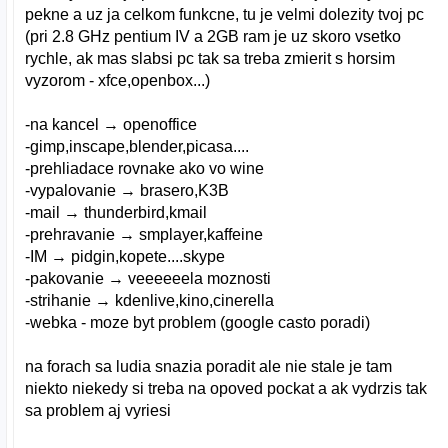
pekne a uz ja celkom funkcne, tu je velmi dolezity tvoj pc
(pri 2.8 GHz pentium IV a 2GB ram je uz skoro vsetko
rychle, ak mas slabsi pc tak sa treba zmierit s horsim
vyzorom - xfce,openbox...)
-na kancel → openoffice
-gimp,inscape,blender,picasa....
-prehliadace rovnake ako vo wine
-vypalovanie → brasero,K3B
-mail → thunderbird,kmail
-prehravanie → smplayer,kaffeine
-IM → pidgin,kopete....skype
-pakovanie → veeeeeela moznosti
-strihanie → kdenlive,kino,cinerella
-webka - moze byt problem (google casto poradi)
na forach sa ludia snazia poradit ale nie stale je tam
niekto niekedy si treba na opoved pockat a ak vydrzis tak
sa problem aj vyriesi