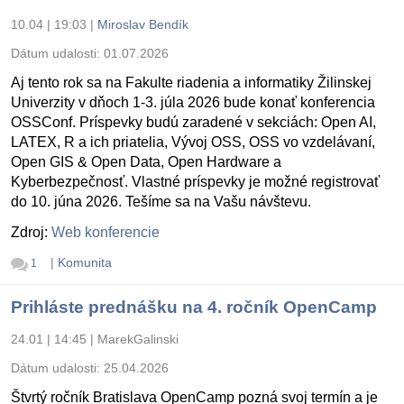
10.04 | 19:03
|
Miroslav Bendík
Dátum udalosti:
01.07.2026
Aj tento rok sa na Fakulte riadenia a informatiky Žilinskej
Univerzity v dňoch 1-3. júla 2026 bude konať konferencia
OSSConf. Príspevky budú zaradené v sekciách: Open AI,
LATEX, R a ich priatelia, Vývoj OSS, OSS vo vzdelávaní,
Open GIS & Open Data, Open Hardware a
Kyberbezpečnosť. Vlastné príspevky je možné registrovať
do 10. júna 2026. Tešíme sa na Vašu návštevu.
Zdroj:
Web konferencie
|
Komunita
1
Prihláste prednášku na 4. ročník OpenCamp
24.01 | 14:45
|
MarekGalinski
Dátum udalosti:
25.04.2026
Štvrtý ročník Bratislava OpenCamp pozná svoj termín a je