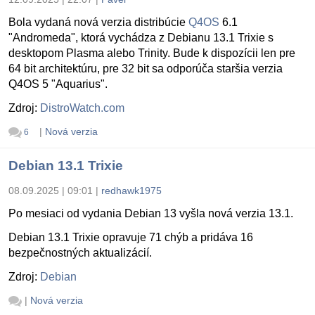
Bola vydaná nová verzia distribúcie
Q4OS
6.1
"Andromeda", ktorá vychádza z Debianu 13.1 Trixie s
desktopom Plasma alebo Trinity. Bude k dispozícii len pre
64 bit architektúru, pre 32 bit sa odporúča staršia verzia
Q4OS 5 "Aquarius".
Zdroj:
DistroWatch.com
|
Nová verzia
6
Debian 13.1 Trixie
08.09.2025 | 09:01
|
redhawk1975
Po mesiaci od vydania Debian 13 vyšla nová verzia 13.1.
Debian 13.1 Trixie opravuje 71 chýb a pridáva 16
bezpečnostných aktualizácií.
Zdroj:
Debian
|
Nová verzia