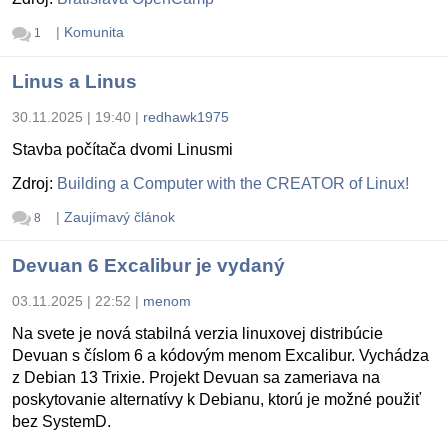
|
Komunita
1
Linus a Linus
30.11.2025 | 19:40
|
redhawk1975
Stavba počítača dvomi Linusmi
Zdroj:
Building a Computer with the CREATOR of Linux!
|
Zaujímavý článok
8
Devuan 6 Excalibur je vydaný
03.11.2025 | 22:52
|
menom
Na svete je nová stabilná verzia linuxovej distribúcie
Devuan s číslom 6 a kódovým menom Excalibur. Vychádza
z Debian 13 Trixie. Projekt Devuan sa zameriava na
poskytovanie alternatívy k Debianu, ktorú je možné použiť
bez SystemD.