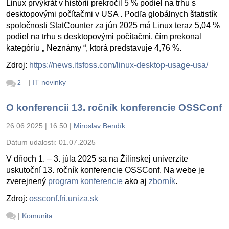
Linux prvýkrát v histórii prekročil 5 % podiel na trhu s
desktopovými počítačmi v USA . Podľa globálnych štatistík
spoločnosti StatCounter za jún 2025 má Linux teraz 5,04 %
podiel na trhu s desktopovými počítačmi, čím prekonal
kategóriu „ Neznámy “, ktorá predstavuje 4,76 %.
Zdroj:
https://news.itsfoss.com/linux-desktop-usage-usa/
|
IT novinky
2
O konferencii 13. ročník konferencie OSSConf
26.06.2025 | 16:50
|
Miroslav Bendík
Dátum udalosti:
01.07.2025
V dňoch 1. – 3. júla 2025 sa na Žilinskej univerzite
uskutoční 13. ročník konferencie OSSConf. Na webe je
zverejnený
program konferencie
ako aj
zborník
.
Zdroj:
ossconf.fri.uniza.sk
|
Komunita