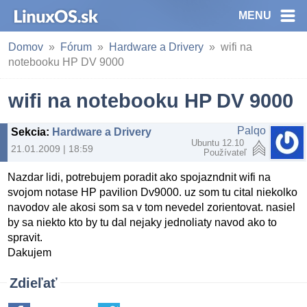
MENU
Domov
Fórum
Hardware a Drivery
wifi na
notebooku HP DV 9000
wifi na notebooku HP DV 9000
Palqo
Sekcia
:
Hardware a Drivery
Ubuntu 12.10
21.01.2009 | 18:59
Používateľ
Nazdar lidi, potrebujem poradit ako spojazndnit wifi na
svojom notase HP pavilion Dv9000. uz som tu cital niekolko
navodov ale akosi som sa v tom nevedel zorientovat. nasiel
by sa niekto kto by tu dal nejaky jednoliaty navod ako to
spravit.
Dakujem
Zdieľať