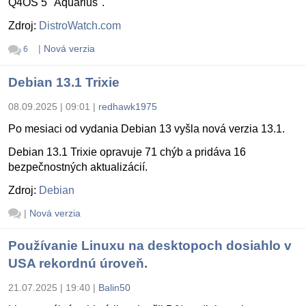
Q4OS 5 "Aquarius".
Zdroj:
DistroWatch.com
|
Nová verzia
6
Debian 13.1 Trixie
08.09.2025 | 09:01
|
redhawk1975
Po mesiaci od vydania Debian 13 vyšla nová verzia 13.1.
Debian 13.1 Trixie opravuje 71 chýb a pridáva 16
bezpečnostných aktualizácií.
Zdroj:
Debian
|
Nová verzia
Používanie Linuxu na desktopoch dosiahlo v
USA rekordnú úroveň.
21.07.2025 | 19:40
|
Balin50