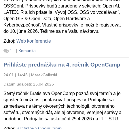
OSSConf. Príspevky budú zaradené v sekciách: Open AI,
LATEX, R a ich priatelia, Vývoj OSS, OSS vo vzdelávaní,
Open GIS & Open Data, Open Hardware a
Kyberbezpečnosť. Vlastné príspevky je možné registrovať
do 10. júna 2026. Tešíme sa na Vašu návštevu.
Zdroj:
Web konferencie
|
Komunita
1
Prihláste prednášku na 4. ročník OpenCamp
24.01 | 14:45
|
MarekGalinski
Dátum udalosti:
25.04.2026
Štvrtý ročník Bratislava OpenCamp pozná svoj termín a je
spustená možnosť prihlasovať príspevky. Podujatie sa
zameriava na témy otvorených technológii, otvoreného
softvéru, otvorených dát, ale aj otvorenej verejnej správy a
podobne. Podujatie sa uskutoční 25.4.2026 na FIIT STU.
Zdroj:
Bratislava OpenCamp