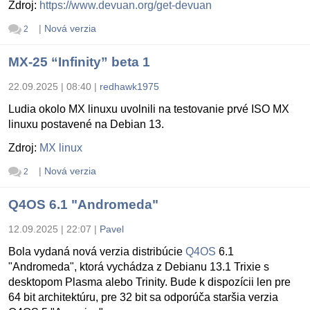
Zdroj:
https://www.devuan.org/get-devuan
|
Nová verzia
2
MX-25 “Infinity” beta 1
22.09.2025 | 08:40
|
redhawk1975
Ludia okolo MX linuxu uvolnili na testovanie prvé ISO MX
linuxu postavené na Debian 13.
Zdroj:
MX linux
|
Nová verzia
2
Q4OS 6.1 "Andromeda"
12.09.2025 | 22:07
|
Pavel
Bola vydaná nová verzia distribúcie
Q4OS
6.1
"Andromeda", ktorá vychádza z Debianu 13.1 Trixie s
desktopom Plasma alebo Trinity. Bude k dispozícii len pre
64 bit architektúru, pre 32 bit sa odporúča staršia verzia