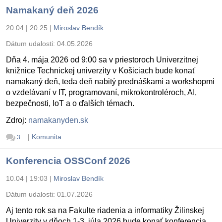
Namakaný deň 2026
20.04 | 20:25
|
Miroslav Bendík
Dátum udalosti:
04.05.2026
Dňa 4. mája 2026 od 9:00 sa v priestoroch Univerzitnej
knižnice Technickej univerzity v Košiciach bude konať
namakaný deň, teda deň nabitý prednáškami a workshopmi
o vzdelávaní v IT, programovaní, mikrokontroléroch, AI,
bezpečnosti, IoT a o ďalších témach.
Zdroj:
namakanyden.sk
|
Komunita
3
Konferencia OSSConf 2026
10.04 | 19:03
|
Miroslav Bendík
Dátum udalosti:
01.07.2026
Aj tento rok sa na Fakulte riadenia a informatiky Žilinskej
Univerzity v dňoch 1-3. júla 2026 bude konať konferencia