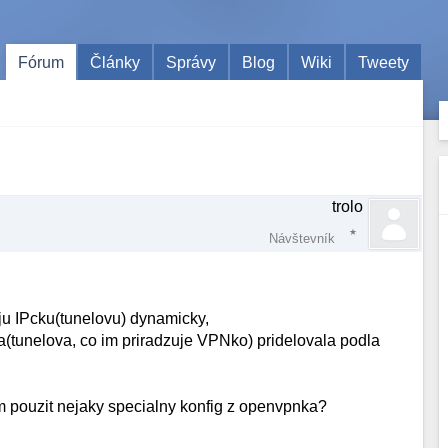
Fórum
Články
Správy
Blog
Wiki
Tweety
trolo
Návštevník
u IPcku(tunelovu) dynamicky,
sa(tunelova, co im priradzuje VPNko) pridelovala podla
 pouzit nejaky specialny konfig z openvpnka?