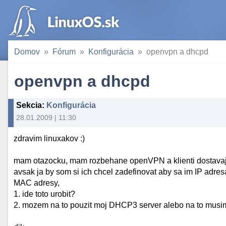
Domov
Fórum
Konfigurácia
openvpn a dhcpd
openvpn a dhcpd
Sekcia
:
Konfigurácia
28.01.2009 | 11:30
zdravim linuxakov :)
mam otazocku, mam rozbehane openVPN a klienti dostavaj
avsak ja by som si ich chcel zadefinovat aby sa im IP adre
MAC adresy,
1. ide toto urobit?
2. mozem na to pouzit moj DHCP3 server alebo na to musim