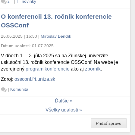
|
IT novinky
2
O konferencii 13. ročník konferencie
OSSConf
26.06.2025 | 16:50
|
Miroslav Bendík
Dátum udalosti:
01.07.2025
V dňoch 1. – 3. júla 2025 sa na Žilinskej univerzite
uskutoční 13. ročník konferencie OSSConf. Na webe je
zverejnený
program konferencie
ako aj
zborník
.
Zdroj:
ossconf.fri.uniza.sk
|
Komunita
Ďalšie
Všetky udalosti
Pridať správu