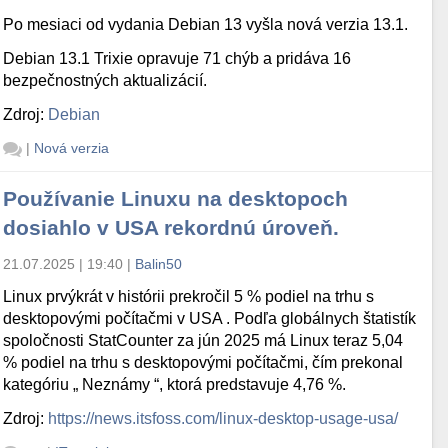
Po mesiaci od vydania Debian 13 vyšla nová verzia 13.1.
Debian 13.1 Trixie opravuje 71 chýb a pridáva 16
bezpečnostných aktualizácií.
Zdroj:
Debian
|
Nová verzia
Používanie Linuxu na desktopoch
dosiahlo v USA rekordnú úroveň.
21.07.2025 | 19:40
|
Balin50
Linux prvýkrát v histórii prekročil 5 % podiel na trhu s
desktopovými počítačmi v USA . Podľa globálnych štatistík
spoločnosti StatCounter za jún 2025 má Linux teraz 5,04
% podiel na trhu s desktopovými počítačmi, čím prekonal
kategóriu „ Neznámy “, ktorá predstavuje 4,76 %.
Zdroj:
https://news.itsfoss.com/linux-desktop-usage-usa/