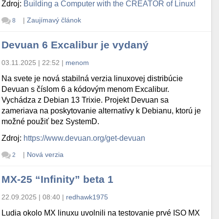
Zdroj:
Building a Computer with the CREATOR of Linux!
|
Zaujímavý článok
8
Devuan 6 Excalibur je vydaný
03.11.2025 | 22:52
|
menom
Na svete je nová stabilná verzia linuxovej distribúcie
Devuan s číslom 6 a kódovým menom Excalibur.
Vychádza z Debian 13 Trixie. Projekt Devuan sa
zameriava na poskytovanie alternatívy k Debianu, ktorú je
možné použiť bez SystemD.
Zdroj:
https://www.devuan.org/get-devuan
|
Nová verzia
2
MX-25 “Infinity” beta 1
22.09.2025 | 08:40
|
redhawk1975
Ludia okolo MX linuxu uvolnili na testovanie prvé ISO MX