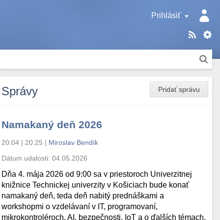
Prihlásiť
Správy
Pridať správu
Namakaný deň 2026
20.04 | 20:25
|
Miroslav Bendík
Dátum udalosti:
04.05.2026
Dňa 4. mája 2026 od 9:00 sa v priestoroch Univerzitnej
knižnice Technickej univerzity v Košiciach bude konať
namakaný deň, teda deň nabitý prednáškami a
workshopmi o vzdelávaní v IT, programovaní,
mikrokontroléroch, AI, bezpečnosti, IoT a o ďalších témach.