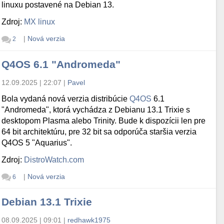
linuxu postavené na Debian 13.
Zdroj:
MX linux
|
Nová verzia
2
Q4OS 6.1 "Andromeda"
12.09.2025 | 22:07
|
Pavel
Bola vydaná nová verzia distribúcie
Q4OS
6.1
"Andromeda", ktorá vychádza z Debianu 13.1 Trixie s
desktopom Plasma alebo Trinity. Bude k dispozícii len pre
64 bit architektúru, pre 32 bit sa odporúča staršia verzia
Q4OS 5 "Aquarius".
Zdroj:
DistroWatch.com
|
Nová verzia
6
Debian 13.1 Trixie
08.09.2025 | 09:01
|
redhawk1975