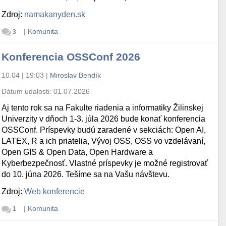
Zdroj:
namakanyden.sk
|
Komunita
3
Konferencia OSSConf 2026
10.04 | 19:03
|
Miroslav Bendík
Dátum udalosti:
01.07.2026
Aj tento rok sa na Fakulte riadenia a informatiky Žilinskej
Univerzity v dňoch 1-3. júla 2026 bude konať konferencia
OSSConf. Príspevky budú zaradené v sekciách: Open AI,
LATEX, R a ich priatelia, Vývoj OSS, OSS vo vzdelávaní,
Open GIS & Open Data, Open Hardware a
Kyberbezpečnosť. Vlastné príspevky je možné registrovať
do 10. júna 2026. Tešíme sa na Vašu návštevu.
Zdroj:
Web konferencie
|
Komunita
1