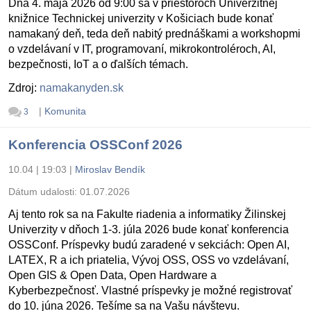
Dňa 4. mája 2026 od 9:00 sa v priestoroch Univerzitnej
knižnice Technickej univerzity v Košiciach bude konať
namakaný deň, teda deň nabitý prednáškami a workshopmi
o vzdelávaní v IT, programovaní, mikrokontroléroch, AI,
bezpečnosti, IoT a o ďalších témach.
Zdroj:
namakanyden.sk
|
Komunita
3
Konferencia OSSConf 2026
10.04 | 19:03
|
Miroslav Bendík
Dátum udalosti:
01.07.2026
Aj tento rok sa na Fakulte riadenia a informatiky Žilinskej
Univerzity v dňoch 1-3. júla 2026 bude konať konferencia
OSSConf. Príspevky budú zaradené v sekciách: Open AI,
LATEX, R a ich priatelia, Vývoj OSS, OSS vo vzdelávaní,
Open GIS & Open Data, Open Hardware a
Kyberbezpečnosť. Vlastné príspevky je možné registrovať
do 10. júna 2026. Tešíme sa na Vašu návštevu.