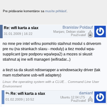
Pre pridávanie komentárov sa
musíte prihlásiť
.
Branislav Poldauf
Re: wifi karta a slax
Manjaro, Debian stable
31.01.2009 | 16:22
Používateľ
no mne pre intel wifinu pomohlo staihnut modul s driverom
pre nu (na strankach slaxu - moduly) a tiez modul wpa-
supplicant (pre podporu wpa/wpa2) a mozes si skusit
stiahnut aj ine wifi manageri (wifiradar...)
a tiezt sa da skusit ndiswrapper a windowsacky driver (tak
mam rozbehane usb-wifi adaptery)
Linux: the operating system with a CLUE... Command Line User
Environment
damianf
Re: wifi karta a slax
Ubuntu 12.04 LTS
01.02.2009 | 10:52
Používateľ