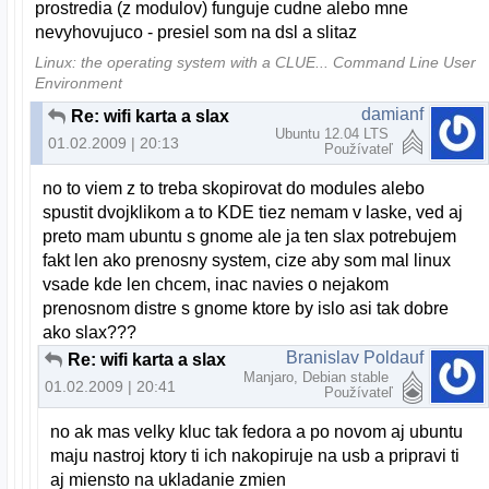
prostredia (z modulov) funguje cudne alebo mne
nevyhovujuco - presiel som na dsl a slitaz
Linux: the operating system with a CLUE... Command Line User
Environment
damianf
Re: wifi karta a slax
Ubuntu 12.04 LTS
01.02.2009 | 20:13
Používateľ
no to viem z to treba skopirovat do modules alebo
spustit dvojklikom a to KDE tiez nemam v laske, ved aj
preto mam ubuntu s gnome ale ja ten slax potrebujem
fakt len ako prenosny system, cize aby som mal linux
vsade kde len chcem, inac navies o nejakom
prenosnom distre s gnome ktore by islo asi tak dobre
ako slax???
Branislav Poldauf
Re: wifi karta a slax
Manjaro, Debian stable
01.02.2009 | 20:41
Používateľ
no ak mas velky kluc tak fedora a po novom aj ubuntu
maju nastroj ktory ti ich nakopiruje na usb a pripravi ti
aj miensto na ukladanie zmien