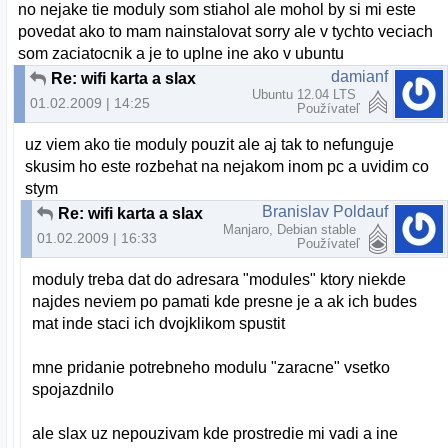
no nejake tie moduly som stiahol ale mohol by si mi este
povedat ako to mam nainstalovat sorry ale v tychto veciach
som zaciatocnik a je to uplne ine ako v ubuntu
damianf
Re: wifi karta a slax
Ubuntu 12.04 LTS
01.02.2009 | 14:25
Používateľ
uz viem ako tie moduly pouzit ale aj tak to nefunguje
skusim ho este rozbehat na nejakom inom pc a uvidim co
stym
Branislav Poldauf
Re: wifi karta a slax
Manjaro, Debian stable
01.02.2009 | 16:33
Používateľ
moduly treba dat do adresara "modules" ktory niekde
najdes neviem po pamati kde presne je a ak ich budes
mat inde staci ich dvojklikom spustit
mne pridanie potrebneho modulu "zaracne" vsetko
spojazdnilo
ale slax uz nepouzivam kde prostredie mi vadi a ine