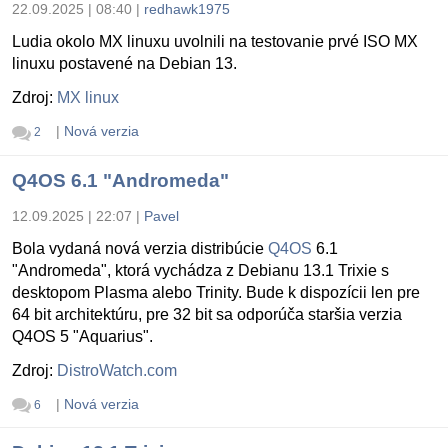
22.09.2025 | 08:40
|
redhawk1975
Ludia okolo MX linuxu uvolnili na testovanie prvé ISO MX
linuxu postavené na Debian 13.
Zdroj:
MX linux
|
Nová verzia
2
Q4OS 6.1 "Andromeda"
12.09.2025 | 22:07
|
Pavel
Bola vydaná nová verzia distribúcie
Q4OS
6.1
"Andromeda", ktorá vychádza z Debianu 13.1 Trixie s
desktopom Plasma alebo Trinity. Bude k dispozícii len pre
64 bit architektúru, pre 32 bit sa odporúča staršia verzia
Q4OS 5 "Aquarius".
Zdroj:
DistroWatch.com
|
Nová verzia
6