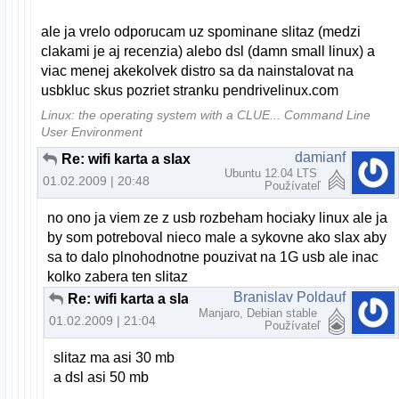
ale ja vrelo odporucam uz spominane slitaz (medzi
clakami je aj recenzia) alebo dsl (damn small linux) a
viac menej akekolvek distro sa da nainstalovat na
usbkluc skus pozriet stranku pendrivelinux.com
Linux: the operating system with a CLUE... Command Line
User Environment
damianf
Re: wifi karta a slax
Ubuntu 12.04 LTS
01.02.2009 | 20:48
Používateľ
no ono ja viem ze z usb rozbeham hociaky linux ale ja
by som potreboval nieco male a sykovne ako slax aby
sa to dalo plnohodnotne pouzivat na 1G usb ale inac
kolko zabera ten slitaz
Branislav Poldauf
Re: wifi karta a slax
Manjaro, Debian stable
01.02.2009 | 21:04
Používateľ
slitaz ma asi 30 mb
a dsl asi 50 mb