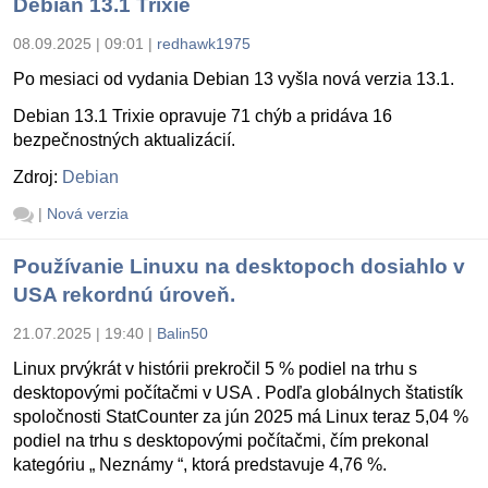
Debian 13.1 Trixie
08.09.2025 | 09:01
|
redhawk1975
Po mesiaci od vydania Debian 13 vyšla nová verzia 13.1.
Debian 13.1 Trixie opravuje 71 chýb a pridáva 16
bezpečnostných aktualizácií.
Zdroj:
Debian
|
Nová verzia
Používanie Linuxu na desktopoch dosiahlo v
USA rekordnú úroveň.
21.07.2025 | 19:40
|
Balin50
Linux prvýkrát v histórii prekročil 5 % podiel na trhu s
desktopovými počítačmi v USA . Podľa globálnych štatistík
spoločnosti StatCounter za jún 2025 má Linux teraz 5,04 %
podiel na trhu s desktopovými počítačmi, čím prekonal
kategóriu „ Neznámy “, ktorá predstavuje 4,76 %.