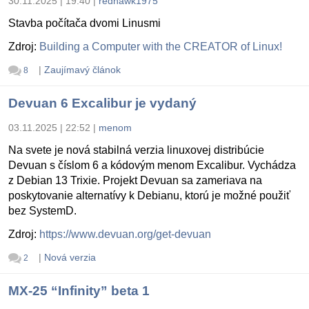
30.11.2025 | 19:40
|
redhawk1975
Stavba počítača dvomi Linusmi
Zdroj:
Building a Computer with the CREATOR of Linux!
|
Zaujímavý článok
8
Devuan 6 Excalibur je vydaný
03.11.2025 | 22:52
|
menom
Na svete je nová stabilná verzia linuxovej distribúcie
Devuan s číslom 6 a kódovým menom Excalibur. Vychádza
z Debian 13 Trixie. Projekt Devuan sa zameriava na
poskytovanie alternatívy k Debianu, ktorú je možné použiť
bez SystemD.
Zdroj:
https://www.devuan.org/get-devuan
|
Nová verzia
2
MX-25 “Infinity” beta 1