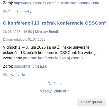
Zdroj:
https://news.itsfoss.com/linux-desktop-usage-usa/
|
IT novinky
2
O konferencii 13. ročník konferencie OSSConf
26.06.2025 | 16:50
|
Miroslav Bendík
Dátum udalosti:
01.07.2025
V dňoch 1. – 3. júla 2025 sa na Žilinskej univerzite
uskutoční 13. ročník konferencie OSSConf. Na webe je
zverejnený
program konferencie
ako aj
zborník
.
Zdroj:
ossconf.fri.uniza.sk
|
Komunita
Ďalšie
Všetky udalosti
Pridať správu