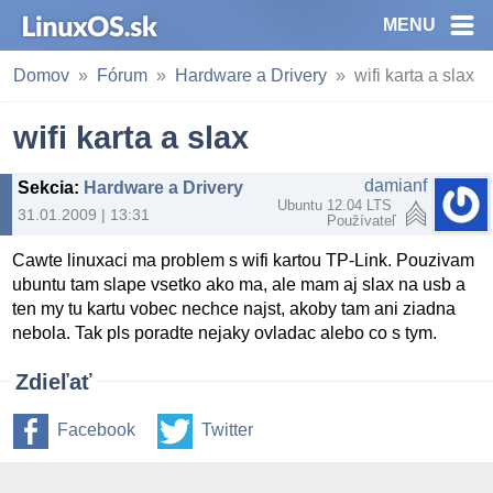
MENU
Domov
Fórum
Hardware a Drivery
wifi karta a slax
wifi karta a slax
damianf
Sekcia
:
Hardware a Drivery
Ubuntu 12.04 LTS
31.01.2009 | 13:31
Používateľ
Cawte linuxaci ma problem s wifi kartou TP-Link. Pouzivam
ubuntu tam slape vsetko ako ma, ale mam aj slax na usb a
ten my tu kartu vobec nechce najst, akoby tam ani ziadna
nebola. Tak pls poradte nejaky ovladac alebo co s tym.
Zdieľať
Facebook
Twitter