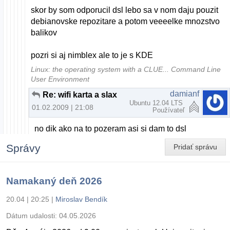
skor by som odporucil dsl lebo sa v nom daju pouzit
debianovske repozitare a potom veeeelke mnozstvo
balikov
pozri si aj nimblex ale to je s KDE
Linux: the operating system with a CLUE... Command Line
User Environment
damianf
Re: wifi karta a slax
Ubuntu 12.04 LTS
01.02.2009 | 21:08
Používateľ
no dik ako na to pozeram asi si dam to dsl
Správy
Pridať správu
Namakaný deň 2026
20.04 | 20:25
|
Miroslav Bendík
Dátum udalosti:
04.05.2026