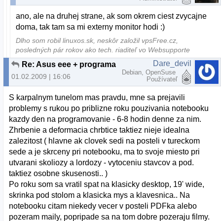
ano, ale na druhej strane, ak som okrem ciest zvycajne
doma, tak tam sa mi externy monitor hodi :)
Dlho som robil linuxos.sk, neskôr založil vpsFree.cz,
posledných pár rokov ako tech. riaditeľ vo Websupporte
Dare_devil
Re: Asus eee + programator
Debian, OpenSuse
01.02.2009 | 16:06
Používateľ
S karpalnym tunelom mas pravdu, mne sa prejavili
problemy s rukou po priblizne roku pouzivania notebooku
kazdy den na programovanie - 6-8 hodin denne za nim.
Zhrbenie a deformacia chrbtice taktiez nieje idealna
zalezitost ( hlavne ak clovek sedi na posteli v tureckom
sede a je skrceny pri notebooku, ma to svoje miesto pri
utvarani skoliozy a lordozy - vytoceniu stavcov a pod.
taktiez osobne skusenosti.. )
Po roku som sa vratil spat na klasicky desktop, 19' wide,
skrinka pod stolom a klasicka mys a klavesnica.. Na
notebooku citam niekedy vecer v posteli PDFka alebo
pozeram maily, popripade sa na tom dobre pozeraju filmy.