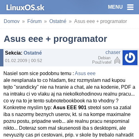
MENU
Domov
Fórum
Ostatné
Asus eee + programator
Asus eee + programator
chaser
Sekcia
:
Ostatné
Debian
01.02.2009 | 00:52
Používateľ
Nasiel som sice podobnu temu :
Asus eee
ale nesplanala to co hladam, tiez rozmyslam nad kupou
tejto "srandicky" nie na hranie a chat, ale na kodenie, PDF a
na intraku ci vo vlaku aj na niekolkohodinovu realnu pracu...
co vy na to je tento subnotebookbook na to vhodny ?
Konkretne myslim typ:
Asus EEE 901
stretol som sa zatial
iba s nazormy beznych userov, kt. si na kompe maximalne
pozru postu, pripadne web... ale realnu pracu nespominal
nikto... Doteraz som mal skusenosti iba s desktopmi, ale
nevyuzity cas pri cestovani, prip. v skole by trebalo nahradit