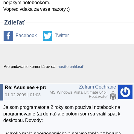
nejakym notebookom.
Vopred vdaka za vase nazory :)
Zdieľať
Facebook
Twitter
Pre pridávanie komentárov sa
musíte prihlásiť
.
Zefram Cochrane
Re: Asus eee + programator
MS Windows Vista Ultimate 64bi
01.02.2009 | 01:08
Používateľ
Ja som programator a 2 roky som pouzival notebook na
programovanie (aj doma) ale potom som sa vratil spat k
desktopu. Dovody:
- vysoka mala neergonomicka a navyse tepla az horuca