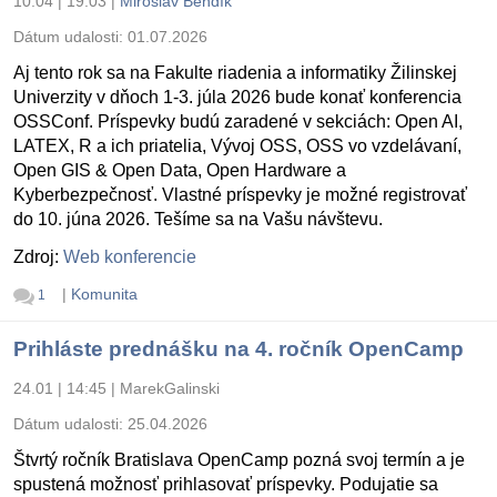
10.04 | 19:03
|
Miroslav Bendík
Dátum udalosti:
01.07.2026
Aj tento rok sa na Fakulte riadenia a informatiky Žilinskej
Univerzity v dňoch 1-3. júla 2026 bude konať konferencia
OSSConf. Príspevky budú zaradené v sekciách: Open AI,
LATEX, R a ich priatelia, Vývoj OSS, OSS vo vzdelávaní,
Open GIS & Open Data, Open Hardware a
Kyberbezpečnosť. Vlastné príspevky je možné registrovať
do 10. júna 2026. Tešíme sa na Vašu návštevu.
Zdroj:
Web konferencie
|
Komunita
1
Prihláste prednášku na 4. ročník OpenCamp
24.01 | 14:45
|
MarekGalinski
Dátum udalosti:
25.04.2026
Štvrtý ročník Bratislava OpenCamp pozná svoj termín a je
spustená možnosť prihlasovať príspevky. Podujatie sa