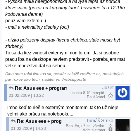
- vysoka mala neergonomicka a navyse tepla az horuca
klavesnica (pozor na karpalny tunel, hovorime tu o 12-16h
kodovania denne)
pouzivam externu :)
- mali a nekvalitny display (oci)
- nizko polozeny display (krcna chrbtica, stale musis byt
zhrbeny)
To sa da tiez vyriesit externym monitorom. Ja si osobne
pracu iba na desktope neviem predstavit - potrebujem mat
velke mnozstvo dat so sebou.
Dlho som robil linuxos.sk, neskôr založil vpsFree.cz, posledných
pár rokov ako tech. riaditeľ vo Websupporte
Jozef
Re: Asus eee + programator
ubuntu 8.10 Intrepid
01.02.2009 | 13:22
Používateľ
imho keď to riešie externým monitorom, tak to už nieje
velmi ako práca na notebooku...
Tomáš Srnka
Re: Asus eee + programator
Barz čo, už asi všetko
01.02.2009 | 14:23
Administrátor