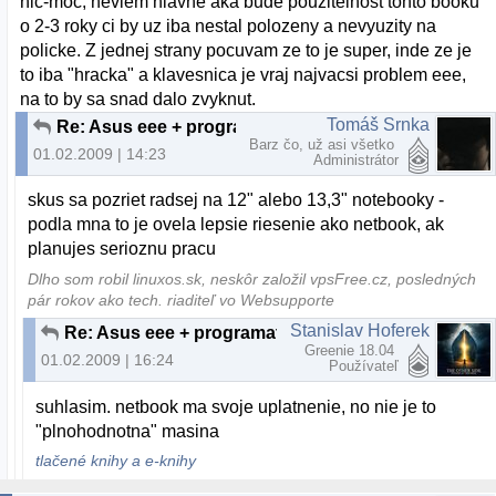
nic-moc, neviem hlavne aka bude pouzitelnost tohto booku
o 2-3 roky ci by uz iba nestal polozeny a nevyuzity na
policke. Z jednej strany pocuvam ze to je super, inde ze je
to iba "hracka" a klavesnica je vraj najvacsi problem eee,
na to by sa snad dalo zvyknut.
Tomáš Srnka
Re: Asus eee + programator
Barz čo, už asi všetko
01.02.2009 | 14:23
Administrátor
skus sa pozriet radsej na 12" alebo 13,3" notebooky -
podla mna to je ovela lepsie riesenie ako netbook, ak
planujes serioznu pracu
Dlho som robil linuxos.sk, neskôr založil vpsFree.cz, posledných
pár rokov ako tech. riaditeľ vo Websupporte
Stanislav Hoferek
Re: Asus eee + programator
Greenie 18.04
01.02.2009 | 16:24
Používateľ
suhlasim. netbook ma svoje uplatnenie, no nie je to
"plnohodnotna" masina
tlačené knihy a e-knihy