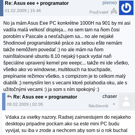
pienxo
Re: Asus eee + programator
01.02.2009 | 15:46
Používateľ
No ja mám Asus Eee PC konkrétne 1000H na 901 by mi asi
vadila malá velkosť displeja... no sem tam na ňom čosi
porobím v Pascale a nesťažujem sa... no ale nejaké
5hodinové programátorské práce za sebou ešte nemám
takže nemôžem povedať :) no ale mám na ňom
nainštalované ubuntu 8.10 nejaký t-pack vydal naň
špeciálne upravený kernel pre eeepc... takže mi ide všetko,
všetko ako vo windowse, multitouch na touchpade,
prepínanie režimov všetko, s compizom je to celkom malý
diablík ;) nemyslím len s vecami ktoré polahodia oku, ale s
užitočnými vecami :) ja som s ním spokojný :)
chaser
Re: Asus eee + programator
08.02.2009 | 02:05
Návštevník
Vdaka za vsetky nazory. Radsej zainvestujem do nejakeho
desktopu pripadne pockam ako sa este mini PC budu
vyvijat, su iba v zrode a nechcem aby som si o rok buchal