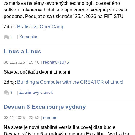
zameriava na témy otvorených technológii, otvoreného
softvéru, otvorených dát, ale aj otvorenej verejnej správy a
podobne. Podujatie sa uskutoční 25.4.2026 na FIIT STU.
Zdroj:
Bratislava OpenCamp
|
Komunita
1
Linus a Linus
30.11.2025 | 19:40
|
redhawk1975
Stavba počítača dvomi Linusmi
Zdroj:
Building a Computer with the CREATOR of Linux!
|
Zaujímavý článok
8
Devuan 6 Excalibur je vydaný
03.11.2025 | 22:52
|
menom
Na svete je nová stabilná verzia linuxovej distribúcie
Devuan s číslom 6 a kódovým menom Excalibur. Vychádza