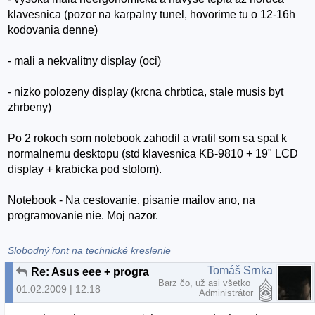
klavesnica (pozor na karpalny tunel, hovorime tu o 12-16h
kodovania denne)
- mali a nekvalitny display (oci)
- nizko polozeny display (krcna chrbtica, stale musis byt
zhrbeny)
Po 2 rokoch som notebook zahodil a vratil som sa spat k
normalnemu desktopu (std klavesnica KB-9810 + 19" LCD
display + krabicka pod stolom).
Notebook - Na cestovanie, pisanie mailov ano, na
programovanie nie. Moj nazor.
Slobodný font na technické kreslenie
Tomáš Srnka
Re: Asus eee + programator
Barz čo, už asi všetko
01.02.2009 | 12:18
Administrátor