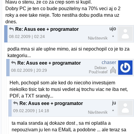
hlavu o stenu, ze co za crep som si kupil.
Dobry PC je ten co bude pouzitelny na 70% veci aj o 2
roky a eee take nieje. Toto nestiha dobu podla mna uz
dnes.
ujo
Re: Asus eee + programator
08.02.2009 | 02:24
Návštevník
podla mna si ale uplne mimo, asi si nepochopil co je to za
kategoriu...
chaser
Re: Asus eee + programator
Debian
08.02.2009 | 20:29
Používateľ
Heh, pochopil som ale ked do niecoho investujem
niekolko tisic tak to musi vediet aj trochu viac ne iba net,
PDF, a TXT srandy...
ju
Re: Asus eee + programator
09.02.2009 | 14:18
Návštevník
ta mala sranda aj dokaze dost , sa mi oplatila a
nepouzivam ju len na EMaIL a podobne ... ale teraz sa