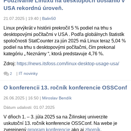
Používanie Linuxu na desktopoch dosiahlo v
USA rekordnú úroveň.
21.07.2025 | 19:40
|
Balin50
Linux prvýkrát v histórii prekročil 5 % podiel na trhu s
desktopovými počítačmi v USA . Podľa globálnych štatistík
spoločnosti StatCounter za jún 2025 má Linux teraz 5,04 %
podiel na trhu s desktopovými počítačmi, čím prekonal
kategóriu „ Neznámy “, ktorá predstavuje 4,76 %.
Zdroj:
https://news.itsfoss.com/linux-desktop-usage-usa/
|
IT novinky
2
O konferencii 13. ročník konferencie OSSConf
26.06.2025 | 16:50
|
Miroslav Bendík
Dátum udalosti:
01.07.2025
V dňoch 1. – 3. júla 2025 sa na Žilinskej univerzite
uskutoční 13. ročník konferencie OSSConf. Na webe je
zverejnený
program konferencie
ako aj
zborník
.