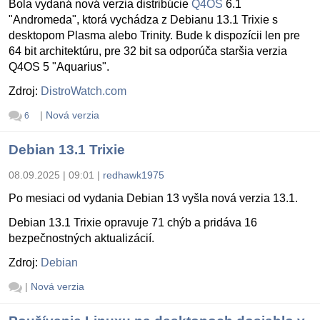
Bola vydaná nová verzia distribúcie
Q4OS
6.1
"Andromeda", ktorá vychádza z Debianu 13.1 Trixie s
desktopom Plasma alebo Trinity. Bude k dispozícii len pre
64 bit architektúru, pre 32 bit sa odporúča staršia verzia
Q4OS 5 "Aquarius".
Zdroj:
DistroWatch.com
|
Nová verzia
6
Debian 13.1 Trixie
08.09.2025 | 09:01
|
redhawk1975
Po mesiaci od vydania Debian 13 vyšla nová verzia 13.1.
Debian 13.1 Trixie opravuje 71 chýb a pridáva 16
bezpečnostných aktualizácií.
Zdroj:
Debian
|
Nová verzia