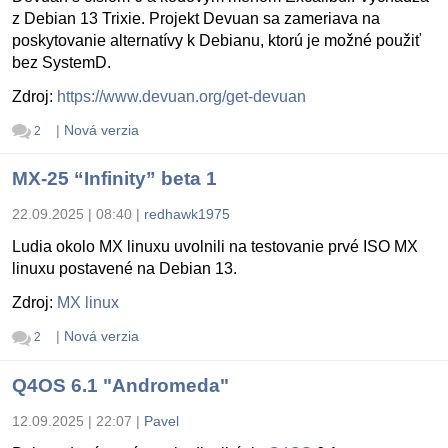
z Debian 13 Trixie. Projekt Devuan sa zameriava na
poskytovanie alternatívy k Debianu, ktorú je možné použiť
bez SystemD.
Zdroj:
https://www.devuan.org/get-devuan
|
Nová verzia
2
MX-25 “Infinity” beta 1
22.09.2025 | 08:40
|
redhawk1975
Ludia okolo MX linuxu uvolnili na testovanie prvé ISO MX
linuxu postavené na Debian 13.
Zdroj:
MX linux
|
Nová verzia
2
Q4OS 6.1 "Andromeda"
12.09.2025 | 22:07
|
Pavel