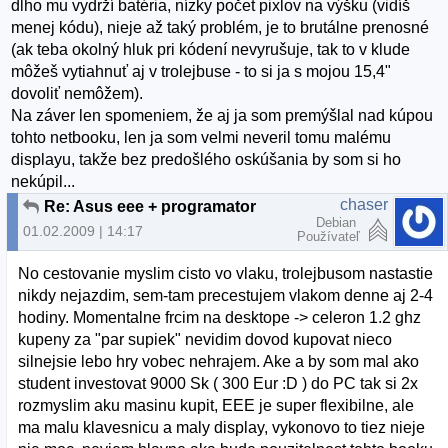
dlho mu vydrží batéria, nízky počet pixlov na výšku (vidíš
menej kódu), nieje až taký problém, je to brutálne prenosné
(ak teba okolný hluk pri kódení nevyrušuje, tak to v klude
môžeš vytiahnuť aj v trolejbuse - to si ja s mojou 15,4"
dovoliť nemôžem).
Na záver len spomeniem, že aj ja som premýšlal nad kúpou
tohto netbooku, len ja som velmi neveril tomu malému
displayu, takže bez predošlého oskúšania by som si ho
nekúpil...
chaser
Re: Asus eee + programator
Debian
01.02.2009 | 14:17
Používateľ
No cestovanie myslim cisto vo vlaku, trolejbusom nastastie
nikdy nejazdim, sem-tam precestujem vlakom denne aj 2-4
hodiny. Momentalne frcim na desktope -> celeron 1.2 ghz
kupeny za "par supiek" nevidim dovod kupovat nieco
silnejsie lebo hry vobec nehrajem. Ake a by som mal ako
student investovat 9000 Sk ( 300 Eur :D ) do PC tak si 2x
rozmyslim aku masinu kupit, EEE je super flexibilne, ale
ma malu klavesnicu a maly display, vykonovo to tiez nieje