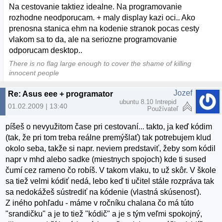
Na cestovanie taktiez idealne. Na programovanie
rozhodne neodporucam. + maly display kazi oci.. Ako
prenosna stanica ehm na kodenie stranok pocas cesty
vlakom sa to da, ale na seriozne programovanie
odporucam desktop..
There is no flag large enough to cover the shame of killing
innocent people
Jozef
Re: Asus eee + programator
ubuntu 8.10 Intrepid
01.02.2009 | 13:40
Používateľ
píšeš o nevyužitom čase pri cestovaní... takto, ja keď kódim
(tak, že pri tom treba reálne premýšlať) tak potrebujem klud
okolo seba, takže si napr. neviem predstaviť, žeby som kódil
napr v mhd alebo sadke (miestnych spojoch) kde ti sused
čumí cez rameno čo robíš. V takom vlaku, to už skôr. V škole
sa tiež velmi kódiť nedá, lebo keď ti učitel stále rozpráva tak
sa nedokážeš sústrediť na kódenie (vlastná skúsenosť).
Z iného pohľadu - máme v ročníku chalana čo má túto
"srandičku" a je to tiež "kódič" a je s tým veľmi spokojný,