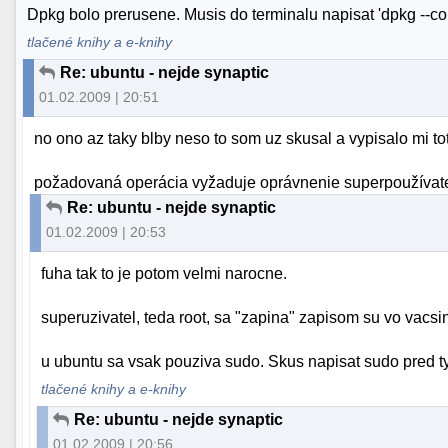
Dpkg bolo prerusene. Musis do terminalu napisat 'dpkg --co
tlačené knihy a e-knihy
Re: ubuntu - nejde synaptic
01.02.2009 | 20:51
no ono az taky blby neso to som uz skusal a vypisalo mi tot
požadovaná operácia vyžaduje oprávnenie superpoužívat
Re: ubuntu - nejde synaptic
01.02.2009 | 20:53
fuha tak to je potom velmi narocne.
superuzivatel, teda root, sa "zapina" zapisom su vo vacsin
u ubuntu sa vsak pouziva sudo. Skus napisat sudo pred 
tlačené knihy a e-knihy
Re: ubuntu - nejde synaptic
01.02.2009 | 20:56