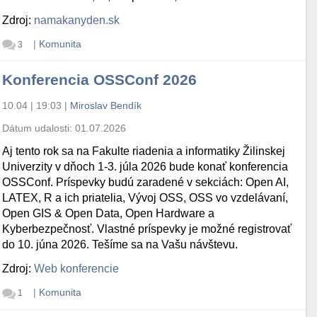
Zdroj:
namakanyden.sk
|
Komunita
3
Konferencia OSSConf 2026
10.04 | 19:03
|
Miroslav Bendík
Dátum udalosti:
01.07.2026
Aj tento rok sa na Fakulte riadenia a informatiky Žilinskej
Univerzity v dňoch 1-3. júla 2026 bude konať konferencia
OSSConf. Príspevky budú zaradené v sekciách: Open AI,
LATEX, R a ich priatelia, Vývoj OSS, OSS vo vzdelávaní,
Open GIS & Open Data, Open Hardware a
Kyberbezpečnosť. Vlastné príspevky je možné registrovať
do 10. júna 2026. Tešíme sa na Vašu návštevu.
Zdroj:
Web konferencie
|
Komunita
1