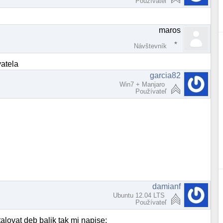
Používateľ
maros
Návštevník
vatela
garcia82
Win7 + Manjaro
Používateľ
damianf
Ubuntu 12.04 LTS
Používateľ
lovat deb balik tak mi napise: