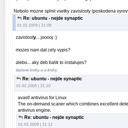
Nebolo mozne splnit vsetky zavislosty (poskodena vyro
Re: ubuntu - nejde synaptic
01.02.2009 | 21:09
zavislost
y
... jooooj :)
mozes nam dat cely vypis?
alebo... aky deb balik to instalujes?
tlačené knihy a e-knihy
Re: ubuntu - nejde synaptic
01.02.2009 | 21:10
avast! antivirus for Linux
The on-demand scaner which combines excellent detecti
antivirus engine.
Re: ubuntu - nejde synaptic
01.02.2009 | 21:12