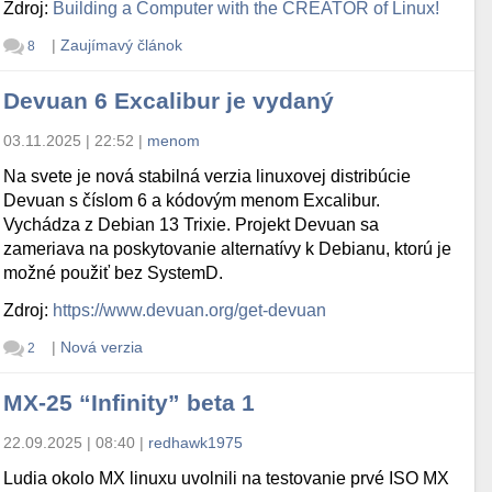
Zdroj:
Building a Computer with the CREATOR of Linux!
|
Zaujímavý článok
8
Devuan 6 Excalibur je vydaný
03.11.2025 | 22:52
|
menom
Na svete je nová stabilná verzia linuxovej distribúcie
Devuan s číslom 6 a kódovým menom Excalibur.
Vychádza z Debian 13 Trixie. Projekt Devuan sa
zameriava na poskytovanie alternatívy k Debianu, ktorú je
možné použiť bez SystemD.
Zdroj:
https://www.devuan.org/get-devuan
|
Nová verzia
2
MX-25 “Infinity” beta 1
22.09.2025 | 08:40
|
redhawk1975
Ludia okolo MX linuxu uvolnili na testovanie prvé ISO MX