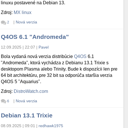
linuxu postavené na Debian 13.
Zdroj:
MX linux
|
Nová verzia
2
Q4OS 6.1 "Andromeda"
12.09.2025 | 22:07
|
Pavel
Bola vydaná nová verzia distribúcie
Q4OS
6.1
"Andromeda", ktorá vychádza z Debianu 13.1 Trixie s
desktopom Plasma alebo Trinity. Bude k dispozícii len pre
64 bit architektúru, pre 32 bit sa odporúča staršia verzia
Q4OS 5 "Aquarius".
Zdroj:
DistroWatch.com
|
Nová verzia
6
Debian 13.1 Trixie
08.09.2025 | 09:01
|
redhawk1975