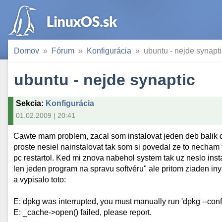
Domov
Fórum
Konfigurácia
ubuntu - nejde synapti
ubuntu - nejde synaptic
Sekcia
:
Konfigurácia
01.02.2009 | 20:41
Cawte mam problem, zacal som instalovat jeden deb balik 
proste nesiel nainstalovat tak som si povedal ze to necham t
pc restartol. Ked mi znova nabehol system tak uz neslo inst
len jeden program na spravu softvéru" ale pritom ziaden iny
a vypisalo toto:
E: dpkg was interrupted, you must manually run 'dpkg --confi
E: _cache->open() failed, please report.