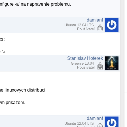
nfigure -a' na napravenie problemu.
damianf
Ubuntu 12.04 LTS
Používateľ
o :
eľa
Stanislav Hoferek
Greenie 18.04
Používateľ
e linuxovych distribucii.
tym prikazom.
damianf
Ubuntu 12.04 LTS