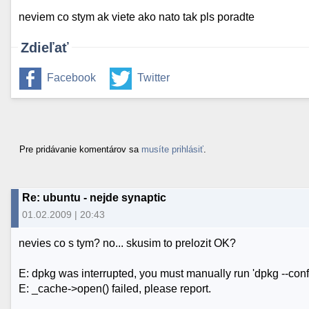
neviem co stym ak viete ako nato tak pls poradte
Zdieľať
Facebook
Twitter
Pre pridávanie komentárov sa
musíte prihlásiť
.
Re: ubuntu - nejde synaptic
01.02.2009 | 20:43
nevies co s tym? no... skusim to prelozit OK?
E: dpkg was interrupted, you must manually run 'dpkg --confi
E: _cache->open() failed, please report.