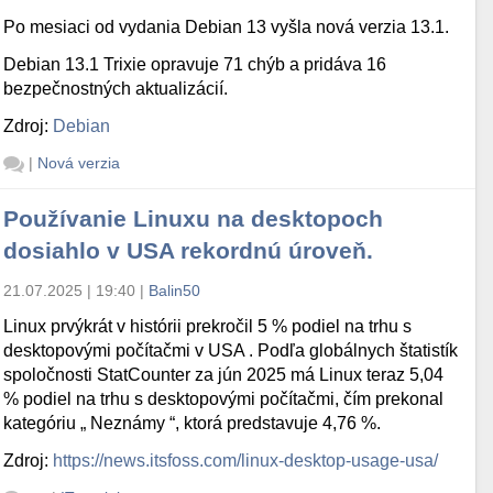
Po mesiaci od vydania Debian 13 vyšla nová verzia 13.1.
Debian 13.1 Trixie opravuje 71 chýb a pridáva 16
bezpečnostných aktualizácií.
Zdroj:
Debian
|
Nová verzia
Používanie Linuxu na desktopoch
dosiahlo v USA rekordnú úroveň.
21.07.2025 | 19:40
|
Balin50
Linux prvýkrát v histórii prekročil 5 % podiel na trhu s
desktopovými počítačmi v USA . Podľa globálnych štatistík
spoločnosti StatCounter za jún 2025 má Linux teraz 5,04
% podiel na trhu s desktopovými počítačmi, čím prekonal
kategóriu „ Neznámy “, ktorá predstavuje 4,76 %.
Zdroj:
https://news.itsfoss.com/linux-desktop-usage-usa/