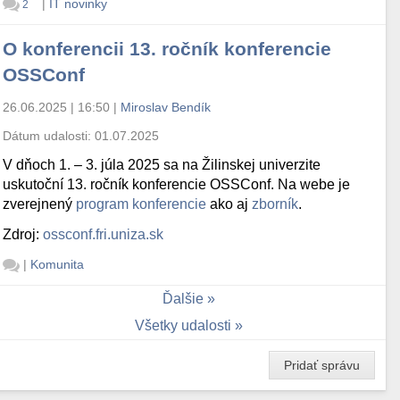
|
IT novinky
2
O konferencii 13. ročník konferencie
OSSConf
26.06.2025 | 16:50
|
Miroslav Bendík
Dátum udalosti:
01.07.2025
V dňoch 1. – 3. júla 2025 sa na Žilinskej univerzite
uskutoční 13. ročník konferencie OSSConf. Na webe je
zverejnený
program konferencie
ako aj
zborník
.
Zdroj:
ossconf.fri.uniza.sk
|
Komunita
Ďalšie
Všetky udalosti
Pridať správu