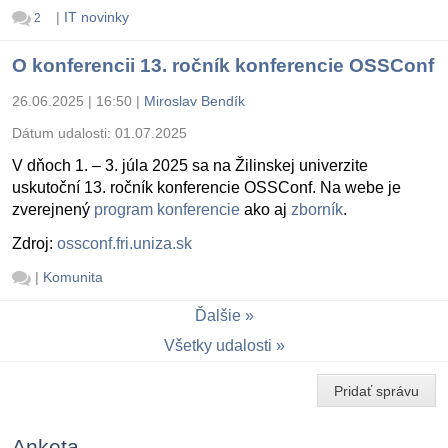
|
IT novinky
2
O konferencii 13. ročník konferencie OSSConf
26.06.2025 | 16:50
|
Miroslav Bendík
Dátum udalosti:
01.07.2025
V dňoch 1. – 3. júla 2025 sa na Žilinskej univerzite
uskutoční 13. ročník konferencie OSSConf. Na webe je
zverejnený
program konferencie
ako aj
zborník
.
Zdroj:
ossconf.fri.uniza.sk
|
Komunita
Ďalšie
Všetky udalosti
Pridať správu
Anketa