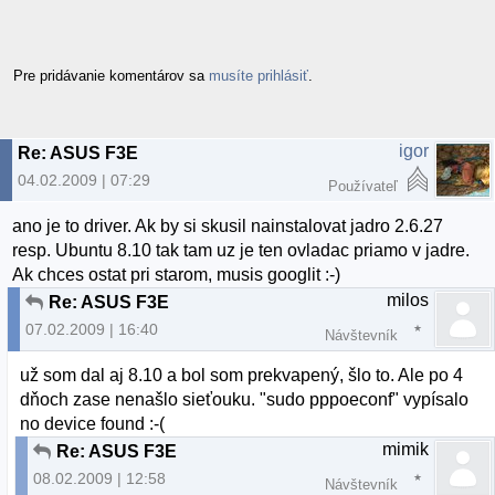
Pre pridávanie komentárov sa
musíte prihlásiť
.
igor
Re: ASUS F3E
04.02.2009 | 07:29
Používateľ
ano je to driver. Ak by si skusil nainstalovat jadro 2.6.27
resp. Ubuntu 8.10 tak tam uz je ten ovladac priamo v jadre.
Ak chces ostat pri starom, musis googlit :-)
milos
Re: ASUS F3E
07.02.2009 | 16:40
Návštevník
už som dal aj 8.10 a bol som prekvapený, šlo to. Ale po 4
dňoch zase nenašlo sieťouku. "sudo pppoeconf" vypísalo
no device found :-(
mimik
Re: ASUS F3E
08.02.2009 | 12:58
Návštevník