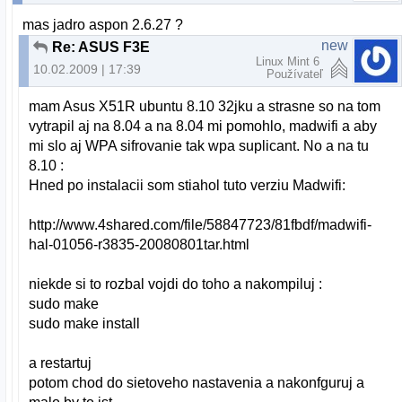
mas jadro aspon 2.6.27 ?
new
Re: ASUS F3E
Linux Mint 6
10.02.2009 | 17:39
Používateľ
mam Asus X51R ubuntu 8.10 32jku a strasne so na tom
vytrapil aj na 8.04 a na 8.04 mi pomohlo, madwifi a aby
mi slo aj WPA sifrovanie tak wpa suplicant. No a na tu
8.10 :
Hned po instalacii som stiahol tuto verziu Madwifi:
http://www.4shared.com/file/58847723/81fbdf/madwifi-
hal-01056-r3835-20080801tar.html
niekde si to rozbal vojdi do toho a nakompiluj :
sudo make
sudo make install
a restartuj
potom chod do sietoveho nastavenia a nakonfguruj a