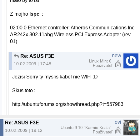
malo by to ist
Z mojho
lspc
i :
02:00.0 Ethernet controller: Atheros Communications Inc.
AR242x 802.11abg Wireless PCI Express Adapter (rev
01)
new
Re: ASUS F3E
Linux Mint 6
10.02.2009 | 17:48
Používateľ
Jezisi Sorry ty myslis kabel nie WIFI :D
Skus toto :
http://ubuntuforums.org/showthread.php?t=557983
ovi
Re: ASUS F3E
Ubuntu 9.10 "Karmic Koala"
10.02.2009 | 19:12
Používateľ