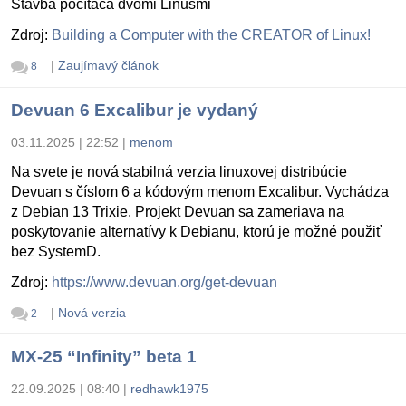
Stavba počítača dvomi Linusmi
Zdroj:
Building a Computer with the CREATOR of Linux!
|
Zaujímavý článok
8
Devuan 6 Excalibur je vydaný
03.11.2025 | 22:52
|
menom
Na svete je nová stabilná verzia linuxovej distribúcie
Devuan s číslom 6 a kódovým menom Excalibur. Vychádza
z Debian 13 Trixie. Projekt Devuan sa zameriava na
poskytovanie alternatívy k Debianu, ktorú je možné použiť
bez SystemD.
Zdroj:
https://www.devuan.org/get-devuan
|
Nová verzia
2
MX-25 “Infinity” beta 1
22.09.2025 | 08:40
|
redhawk1975