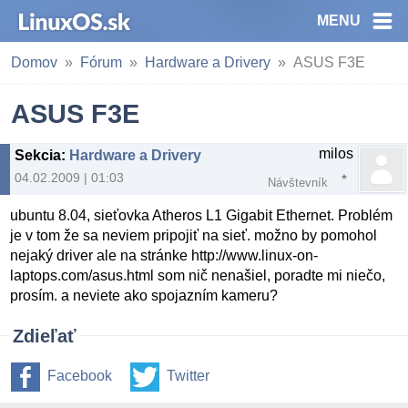
MENU
Domov
Fórum
Hardware a Drivery
ASUS F3E
ASUS F3E
milos
Sekcia
:
Hardware a Drivery
04.02.2009 | 01:03
Návštevník
ubuntu 8.04, sieťovka Atheros L1 Gigabit Ethernet. Problém
je v tom že sa neviem pripojiť na sieť. možno by pomohol
nejaký driver ale na stránke http://www.linux-on-
laptops.com/asus.html som nič nenašiel, poradte mi niečo,
prosím. a neviete ako spojazním kameru?
Zdieľať
Facebook
Twitter