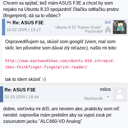
Chcem sa spýtať, tiež mám ASUS F3E a chcel by som
nejako na Ubuntu 8.10 spojazdniť čítačku odtlačku prstov
(fingerprint), dá sa to vôbec?
ovi
Re: ASUS F3E
Ubuntu 9.10 "Karmic Koala"
10.02.2009 | 19:17
Používateľ
Ospravedlňujem sa, skúsil som googliť (viem, mal som
skôr, len pôvodne som dával zlý reťazec), našlo mi toto:
http://www.eastwoodzhao.com/ubuntu-810-intrepid-
ibex-thinkfinger-fingerprint-reader/
tak to idem skúsiť :-)
milos
Re: ASUS F3E
02.03.2009 | 18:44
Návštevník
dobre, sieťovka mi drží, ani neviem ako, prakticky som nič
nerobil. najnovšie mám preblém aby sa vypol zvuk pri
zasunutom jacku "ALC660-VD Analog"