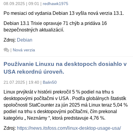
08.09.2025 | 09:01
|
redhawk1975
Po mesiaci od vydania Debian 13 vyšla nová verzia 13.1.
Debian 13.1 Trixie opravuje 71 chýb a pridáva 16
bezpečnostných aktualizácií.
Zdroj:
Debian
|
Nová verzia
Používanie Linuxu na desktopoch dosiahlo v
USA rekordnú úroveň.
21.07.2025 | 19:40
|
Balin50
Linux prvýkrát v histórii prekročil 5 % podiel na trhu s
desktopovými počítačmi v USA . Podľa globálnych štatistík
spoločnosti StatCounter za jún 2025 má Linux teraz 5,04 %
podiel na trhu s desktopovými počítačmi, čím prekonal
kategóriu „ Neznámy “, ktorá predstavuje 4,76 %.
Zdroj:
https://news.itsfoss.com/linux-desktop-usage-usa/