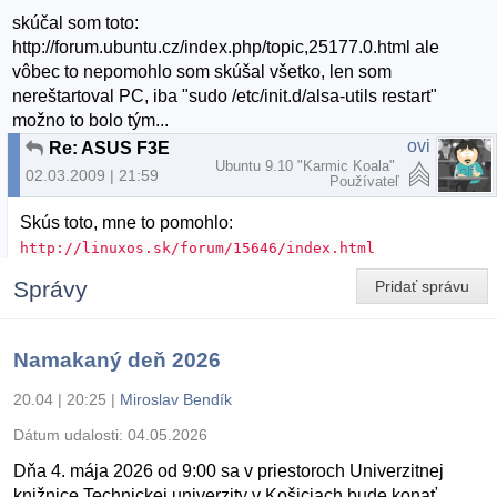
skúčal som toto:
http://forum.ubuntu.cz/index.php/topic,25177.0.html ale
vôbec to nepomohlo som skúšal všetko, len som
nereštartoval PC, iba "sudo /etc/init.d/alsa-utils restart"
možno to bolo tým...
ovi
Re: ASUS F3E
Ubuntu 9.10 "Karmic Koala"
02.03.2009 | 21:59
Používateľ
Skús toto, mne to pomohlo:
http://linuxos.sk/forum/15646/index.html
Správy
Pridať správu
Namakaný deň 2026
20.04 | 20:25
|
Miroslav Bendík
Dátum udalosti:
04.05.2026
Dňa 4. mája 2026 od 9:00 sa v priestoroch Univerzitnej
knižnice Technickej univerzity v Košiciach bude konať