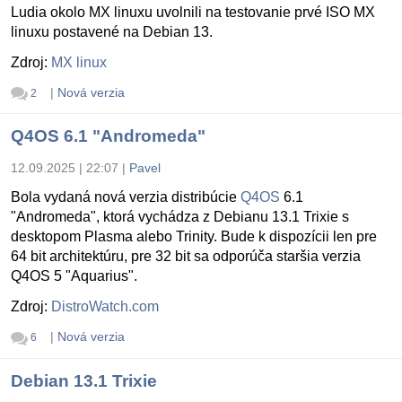
Ludia okolo MX linuxu uvolnili na testovanie prvé ISO MX
linuxu postavené na Debian 13.
Zdroj:
MX linux
|
Nová verzia
2
Q4OS 6.1 "Andromeda"
12.09.2025 | 22:07
|
Pavel
Bola vydaná nová verzia distribúcie
Q4OS
6.1
"Andromeda", ktorá vychádza z Debianu 13.1 Trixie s
desktopom Plasma alebo Trinity. Bude k dispozícii len pre
64 bit architektúru, pre 32 bit sa odporúča staršia verzia
Q4OS 5 "Aquarius".
Zdroj:
DistroWatch.com
|
Nová verzia
6
Debian 13.1 Trixie