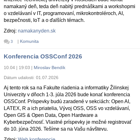
namakaný deň, teda deň nabitý prednáškami a workshopmi
o vzdelávaní v IT, programovaní, mikrokontroléroch, AI,
bezpečnosti, IoT a o ďalších témach.
Zdroj:
namakanyden.sk
|
Komunita
3
Konferencia OSSConf 2026
10.04 | 19:03
|
Miroslav Bendík
Dátum udalosti:
01.07.2026
Aj tento rok sa na Fakulte riadenia a informatiky Žilinskej
Univerzity v dňoch 1-3. júla 2026 bude konať konferencia
OSSConf. Príspevky budú zaradené v sekciách: Open AI,
LATEX, R a ich priatelia, Vývoj OSS, OSS vo vzdelávaní,
Open GIS & Open Data, Open Hardware a
Kyberbezpečnosť. Vlastné príspevky je možné registrovať
do 10. júna 2026. Tešíme sa na Vašu návštevu.
Zdroj:
Web konferencie