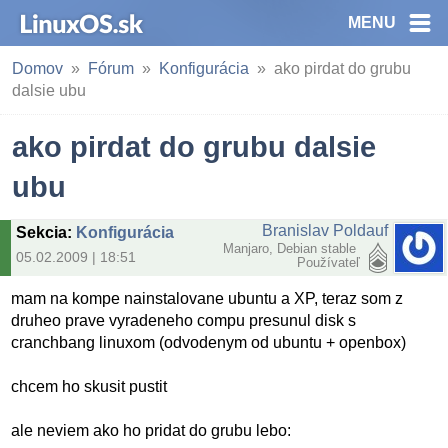
MENU
Domov
Fórum
Konfigurácia
ako pirdat do grubu
dalsie ubu
ako pirdat do grubu dalsie
ubu
Branislav Poldauf
Sekcia
:
Konfigurácia
Manjaro, Debian stable
05.02.2009 | 18:51
Používateľ
mam na kompe nainstalovane ubuntu a XP, teraz som z
druheo prave vyradeneho compu presunul disk s
cranchbang linuxom (odvodenym od ubuntu + openbox)
chcem ho skusit pustit
ale neviem ako ho pridat do grubu lebo: