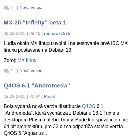
|
Nová verzia
2
MX-25 “Infinity” beta 1
22.09.2025 | 08:40
|
redhawk1975
Ludia okolo MX linuxu uvolnili na testovanie prvé ISO MX
linuxu postavené na Debian 13.
Zdroj:
MX linux
|
Nová verzia
2
Q4OS 6.1 "Andromeda"
12.09.2025 | 22:07
|
Pavel
Bola vydaná nová verzia distribúcie
Q4OS
6.1
"Andromeda", ktorá vychádza z Debianu 13.1 Trixie s
desktopom Plasma alebo Trinity. Bude k dispozícii len pre
64 bit architektúru, pre 32 bit sa odporúča staršia verzia
Q4OS 5 "Aquarius".