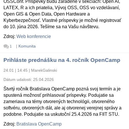
OSSConf. Príspevky budú zaradené v sekciách: Open AI,
LATEX, R a ich priatelia, Vývoj OSS, OSS vo vzdelávaní,
Open GIS & Open Data, Open Hardware a
Kyberbezpečnosť. Vlastné príspevky je možné registrovať
do 10. júna 2026. Tešíme sa na Vašu návštevu.
Zdroj:
Web konferencie
|
Komunita
1
Prihláste prednášku na 4. ročník OpenCamp
24.01 | 14:45
|
MarekGalinski
Dátum udalosti:
25.04.2026
Štvrtý ročník Bratislava OpenCamp pozná svoj termín a je
spustená možnosť prihlasovať príspevky. Podujatie sa
zameriava na témy otvorených technológii, otvoreného
softvéru, otvorených dát, ale aj otvorenej verejnej správy a
podobne. Podujatie sa uskutoční 25.4.2026 na FIIT STU.
Zdroj:
Bratislava OpenCamp