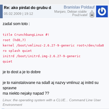
Branislav Poldauf
Re: ako pirdat do grubu dalsie ubu
Manjaro, Debian stable
05.02.2009 | 19:12
Používateľ
zadal som toto :
title CrunchbangLinux #!
root (hd0,7)
kernel /boot/vmlinuz-2.6.27-9-generic root=/dev/sda8
ro splash quiet
initrd /boot/initrd.img-2.6.27-9-generic
quiet
je to dost a je to dobre
je to nainstalovane na sda8 aj nazvy vmlinuz aj initrd su
spravne
ma niekto nejaky napad ??
Linux: the operating system with a CLUE... Command Line User
Environment