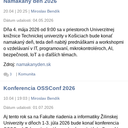
Namakaný deň 2026
20.04 | 20:25
|
Miroslav Bendík
Dátum udalosti:
04.05.2026
Dňa 4. mája 2026 od 9:00 sa v priestoroch Univerzitnej
knižnice Technickej univerzity v Košiciach bude konať
namakaný deň, teda deň nabitý prednáškami a workshopmi
o vzdelávaní v IT, programovaní, mikrokontroléroch, AI,
bezpečnosti, IoT a o ďalších témach.
Zdroj:
namakanyden.sk
|
Komunita
3
Konferencia OSSConf 2026
10.04 | 19:03
|
Miroslav Bendík
Dátum udalosti:
01.07.2026
Aj tento rok sa na Fakulte riadenia a informatiky Žilinskej
Univerzity v dňoch 1-3. júla 2026 bude konať konferencia