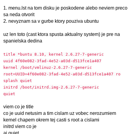
1. menu.lst na tom disku je poskodene alebo neviem preco
sa neda otvorit
2. nevyznam sa v gurbe ktory pouziva ubuntu
uz len toto (cast ktora spusta aktualny system) je pre na
spanielska dedina
title *buntu 8.10, kernel 2.6.27-7-generic
uuid 4f60e082-3fad-4e52-a03d-d513fce1a407
kernel /boot/vmlinuz-2.6.27-7-generic
root=UUID=4f60e082-3fad-4e52-a03d-d513fce1a407 ro
splash quiet
initrd /boot/initrd.img-2.6.27-7-generic
quiet
viem co je title
co je uuid netusim a tim cislam uz vobec nerozumiem
kernel chapem okrem tej casti s root a cislami
initrd viem co je
aj quiet