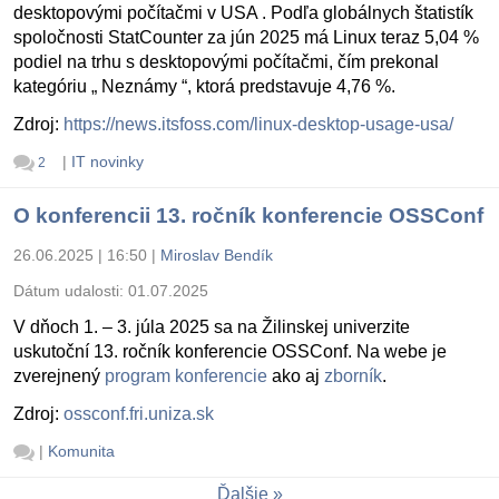
desktopovými počítačmi v USA . Podľa globálnych štatistík
spoločnosti StatCounter za jún 2025 má Linux teraz 5,04 %
podiel na trhu s desktopovými počítačmi, čím prekonal
kategóriu „ Neznámy “, ktorá predstavuje 4,76 %.
Zdroj:
https://news.itsfoss.com/linux-desktop-usage-usa/
|
IT novinky
2
O konferencii 13. ročník konferencie OSSConf
26.06.2025 | 16:50
|
Miroslav Bendík
Dátum udalosti:
01.07.2025
V dňoch 1. – 3. júla 2025 sa na Žilinskej univerzite
uskutoční 13. ročník konferencie OSSConf. Na webe je
zverejnený
program konferencie
ako aj
zborník
.
Zdroj:
ossconf.fri.uniza.sk
|
Komunita
Ďalšie