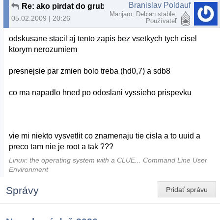
Branislav Poldauf
Re: ako pirdat do grubu dalsie ubu
Manjaro, Debian stable
05.02.2009 | 20:26
Používateľ
odskusane stacil aj tento zapis bez vsetkych tych cisel
ktorym nerozumiem
presnejsie par zmien bolo treba (hd0,7) a sdb8
co ma napadlo hned po odoslani vyssieho prispevku
vie mi niekto vysvetlit co znamenaju tie cisla a to uuid a
preco tam nie je root a tak ???
Linux: the operating system with a CLUE... Command Line User
Environment
Správy
Pridať správu