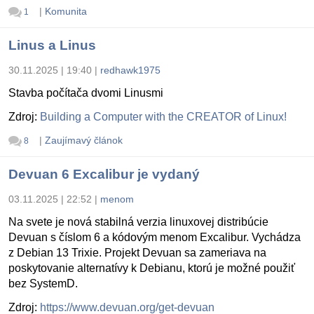
|
Komunita
1
Linus a Linus
30.11.2025 | 19:40
|
redhawk1975
Stavba počítača dvomi Linusmi
Zdroj:
Building a Computer with the CREATOR of Linux!
|
Zaujímavý článok
8
Devuan 6 Excalibur je vydaný
03.11.2025 | 22:52
|
menom
Na svete je nová stabilná verzia linuxovej distribúcie
Devuan s číslom 6 a kódovým menom Excalibur. Vychádza
z Debian 13 Trixie. Projekt Devuan sa zameriava na
poskytovanie alternatívy k Debianu, ktorú je možné použiť
bez SystemD.
Zdroj:
https://www.devuan.org/get-devuan