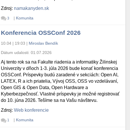
Zdroj:
namakanyden.sk
|
Komunita
3
Konferencia OSSConf 2026
10.04 | 19:03
|
Miroslav Bendík
Dátum udalosti:
01.07.2026
Aj tento rok sa na Fakulte riadenia a informatiky Žilinskej
Univerzity v dňoch 1-3. júla 2026 bude konať konferencia
OSSConf. Príspevky budú zaradené v sekciách: Open AI,
LATEX, R a ich priatelia, Vývoj OSS, OSS vo vzdelávaní,
Open GIS & Open Data, Open Hardware a
Kyberbezpečnosť. Vlastné príspevky je možné registrovať
do 10. júna 2026. Tešíme sa na Vašu návštevu.
Zdroj:
Web konferencie
|
Komunita
1