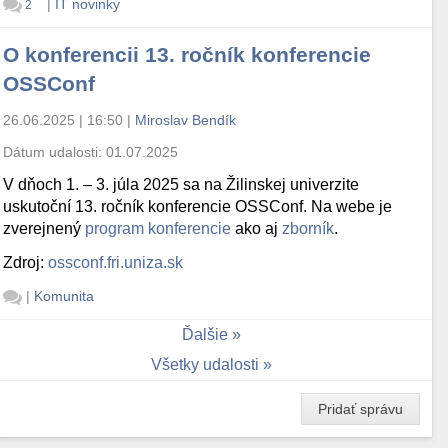
|
IT novinky
2
O konferencii 13. ročník konferencie
OSSConf
26.06.2025 | 16:50
|
Miroslav Bendík
Dátum udalosti:
01.07.2025
V dňoch 1. – 3. júla 2025 sa na Žilinskej univerzite
uskutoční 13. ročník konferencie OSSConf. Na webe je
zverejnený
program konferencie
ako aj
zborník
.
Zdroj:
ossconf.fri.uniza.sk
|
Komunita
Ďalšie
Všetky udalosti
Pridať správu