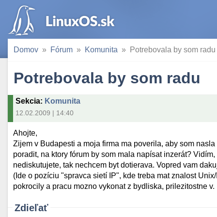
Domov
Fórum
Komunita
Potrebovala by som radu
Potrebovala by som radu
Sekcia
:
Komunita
12.02.2009 | 14:40
Ahojte,
Zijem v Budapesti a moja firma ma poverila, aby som nasla s
poradit, na ktory fórum by som mala napísat inzerát? Vidím,
nediskutujete, tak nechcem byt dotierava. Vopred vam dak
(Ide o pozíciu "spravca sietí IP", kde treba mat znalost Un
pokrocily a pracu mozno vykonat z bydliska, prilezitostne v. 
Zdieľať