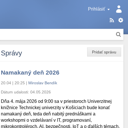
Prihlásiť
Správy
Pridať správu
Namakaný deň 2026
20.04 | 20:25
|
Miroslav Bendík
Dátum udalosti:
04.05.2026
Dňa 4. mája 2026 od 9:00 sa v priestoroch Univerzitnej
knižnice Technickej univerzity v Košiciach bude konať
namakaný deň, teda deň nabitý prednáškami a
workshopmi o vzdelávaní v IT, programovaní,
mikrokontroléroch, AI, bezpečnosti, IoT a o ďalších témach.