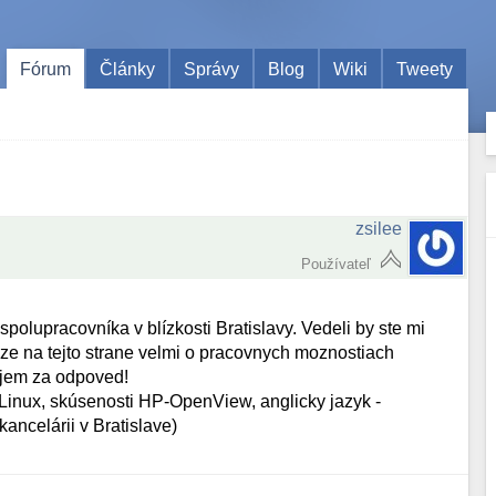
Fórum
Články
Správy
Blog
Wiki
Tweety
zsilee
Používateľ
polupracovníka v blízkosti Bratislavy. Vedeli by ste mi
 ze na tejto strane velmi o pracovnych moznostiach
ujem za odpoved!
ix/Linux, skúsenosti HP-OpenView, anglicky jazyk -
kancelárii v Bratislave)