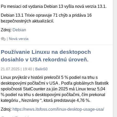
Po mesiaci od vydania Debian 13 vyšla nová verzia 13.1.
Debian 13.1 Trixie opravuje 71 chýb a pridáva 16
bezpečnostných aktualizácií.
Zdroj:
Debian
|
Nová verzia
Používanie Linuxu na desktopoch
dosiahlo v USA rekordnú úroveň.
21.07.2025 | 19:40
|
Balin50
Linux prvýkrát v histórii prekročil 5 % podiel na trhu s
desktopovými počítačmi v USA . Podľa globálnych štatistík
spoločnosti StatCounter za jún 2025 má Linux teraz 5,04
% podiel na trhu s desktopovými počítačmi, čím prekonal
kategóriu „ Neznámy “, ktorá predstavuje 4,76 %.
Zdroj:
https://news.itsfoss.com/linux-desktop-usage-usa/