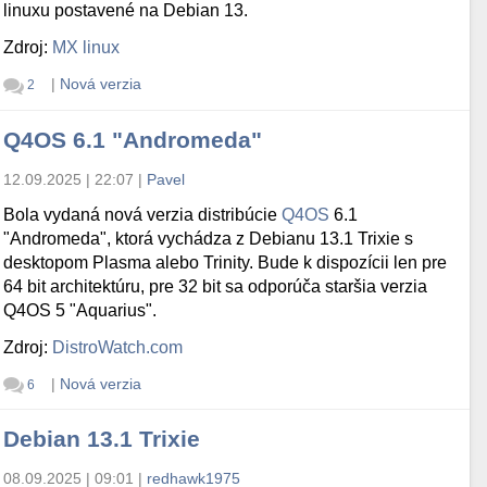
linuxu postavené na Debian 13.
Zdroj:
MX linux
|
Nová verzia
2
Q4OS 6.1 "Andromeda"
12.09.2025 | 22:07
|
Pavel
Bola vydaná nová verzia distribúcie
Q4OS
6.1
"Andromeda", ktorá vychádza z Debianu 13.1 Trixie s
desktopom Plasma alebo Trinity. Bude k dispozícii len pre
64 bit architektúru, pre 32 bit sa odporúča staršia verzia
Q4OS 5 "Aquarius".
Zdroj:
DistroWatch.com
|
Nová verzia
6
Debian 13.1 Trixie
08.09.2025 | 09:01
|
redhawk1975