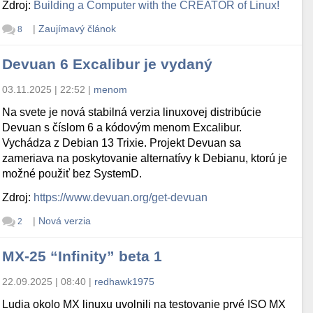
Zdroj:
Building a Computer with the CREATOR of Linux!
|
Zaujímavý článok
8
Devuan 6 Excalibur je vydaný
03.11.2025 | 22:52
|
menom
Na svete je nová stabilná verzia linuxovej distribúcie
Devuan s číslom 6 a kódovým menom Excalibur.
Vychádza z Debian 13 Trixie. Projekt Devuan sa
zameriava na poskytovanie alternatívy k Debianu, ktorú je
možné použiť bez SystemD.
Zdroj:
https://www.devuan.org/get-devuan
|
Nová verzia
2
MX-25 “Infinity” beta 1
22.09.2025 | 08:40
|
redhawk1975
Ludia okolo MX linuxu uvolnili na testovanie prvé ISO MX