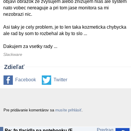
objavi obrazok ze zvysujem alebo znizujem hlas ale system
nato vobec nereaguje a pri tom jase monitora sa mi
nezobrazi nic.
Asi taky je cely problem, je to len taka kozmeticka chybycka
ale rad by som to rozbehal ak by to slo ...
Dakujem za vsetky rady ...
Slackware
Zdieľať
Facebook
Twitter
Pre pridávanie komentárov sa
musíte prihlásiť
.
Predrag
Re: fn tlacidla na notebooku (Fedora 10)