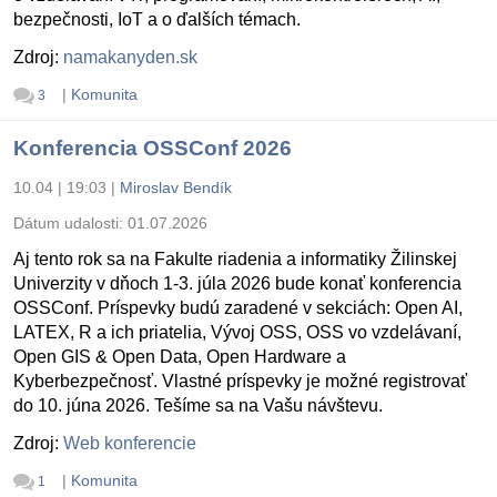
bezpečnosti, IoT a o ďalších témach.
Zdroj:
namakanyden.sk
|
Komunita
3
Konferencia OSSConf 2026
10.04 | 19:03
|
Miroslav Bendík
Dátum udalosti:
01.07.2026
Aj tento rok sa na Fakulte riadenia a informatiky Žilinskej
Univerzity v dňoch 1-3. júla 2026 bude konať konferencia
OSSConf. Príspevky budú zaradené v sekciách: Open AI,
LATEX, R a ich priatelia, Vývoj OSS, OSS vo vzdelávaní,
Open GIS & Open Data, Open Hardware a
Kyberbezpečnosť. Vlastné príspevky je možné registrovať
do 10. júna 2026. Tešíme sa na Vašu návštevu.
Zdroj:
Web konferencie
|
Komunita
1