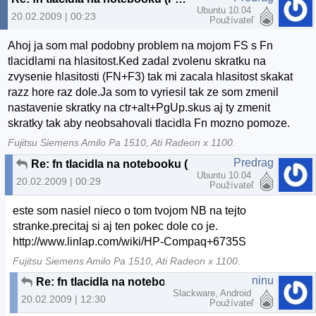
Ubuntu 10.04
20.02.2009 | 00:23
Používateľ
Ahoj ja som mal podobny problem na mojom FS s Fn
tlacidlami na hlasitost.Ked zadal zvolenu skratku na
zvysenie hlasitosti (FN+F3) tak mi zacala hlasitost skakat
razz hore raz dole.Ja som to vyriesil tak ze som zmenil
nastavenie skratky na ctr+alt+PgUp.skus aj ty zmenit
skratky tak aby neobsahovali tlacidla Fn mozno pomoze.
Fujitsu Siemens Amilo Pa 1510, Ati Radeon x 1100.
Predrag
Re: fn tlacidla na notebooku (Fedora 10)
Ubuntu 10.04
20.02.2009 | 00:29
Používateľ
este som nasiel nieco o tom tvojom NB na tejto
stranke.precitaj si aj ten pokec dole co je.
http://www.linlap.com/wiki/HP-Compaq+6735S
Fujitsu Siemens Amilo Pa 1510, Ati Radeon x 1100.
ninu
Re: fn tlacidla na notebooku (Fedora 10)
Slackware, Android
20.02.2009 | 12:30
Používateľ