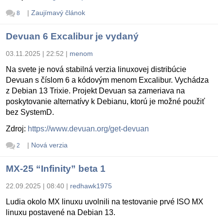
|
Zaujímavý článok
8
Devuan 6 Excalibur je vydaný
03.11.2025 | 22:52
|
menom
Na svete je nová stabilná verzia linuxovej distribúcie
Devuan s číslom 6 a kódovým menom Excalibur. Vychádza
z Debian 13 Trixie. Projekt Devuan sa zameriava na
poskytovanie alternatívy k Debianu, ktorú je možné použiť
bez SystemD.
Zdroj:
https://www.devuan.org/get-devuan
|
Nová verzia
2
MX-25 “Infinity” beta 1
22.09.2025 | 08:40
|
redhawk1975
Ludia okolo MX linuxu uvolnili na testovanie prvé ISO MX
linuxu postavené na Debian 13.