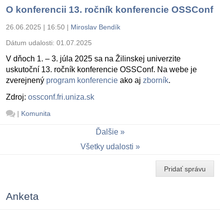
O konferencii 13. ročník konferencie OSSConf
26.06.2025 | 16:50
|
Miroslav Bendík
Dátum udalosti:
01.07.2025
V dňoch 1. – 3. júla 2025 sa na Žilinskej univerzite
uskutoční 13. ročník konferencie OSSConf. Na webe je
zverejnený
program konferencie
ako aj
zborník
.
Zdroj:
ossconf.fri.uniza.sk
|
Komunita
Ďalšie
Všetky udalosti
Pridať správu
Anketa