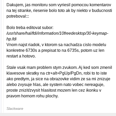
Dakujem, jas monitoru som vyriesil pomocou komentarov
na tej stranke, riesenie bolo toto ak by niekto v buducnosti
potreboval:::
Bolo treba editovat subor:
/usr/share/hal/fdi/information/10freedesktop/30-keymap-
hp.fdi
Vnom najst riadok, v ktorom sa nachadza cislo modelu
konkretne 6730s a prepisat to na 6735s, potom uz len
restart a hotovo.
Stale vsak mam problem stym zvukom. Aj ked som zmenil
klavesove skratky na ctr+alt+PgUp/PgDn, robi to to iste
ako predtym, ja sice na obrazovke vidim ze sa mi znizuje
alebo zvysuje hlas, ale system nato vobec nereaguje,
proste znizit/zvysit hlasitost mozem len cez ikonku v
pravom hornom rohu plochy.
Slackware