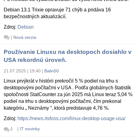
Debian 13.1 Trixie opravuje 71 chýb a pridáva 16
bezpečnostných aktualizácií.
Zdroj:
Debian
|
Nová verzia
Používanie Linuxu na desktopoch dosiahlo v
USA rekordnú úroveň.
21.07.2025 | 19:40
|
Balin50
Linux prvýkrát v histórii prekročil 5 % podiel na trhu s
desktopovými počítačmi v USA . Podľa globálnych štatistík
spoločnosti StatCounter za jún 2025 má Linux teraz 5,04 %
podiel na trhu s desktopovými počítačmi, čím prekonal
kategóriu „ Neznámy “, ktorá predstavuje 4,76 %.
Zdroj:
https://news.itsfoss.com/linux-desktop-usage-usa/
|
IT novinky
2