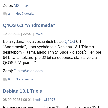
Zdroj:
MX linux
|
Nová verzia
2
Q4OS 6.1 "Andromeda"
12.09.2025 | 22:07
|
Pavel
Bola vydaná nová verzia distribúcie
Q4OS
6.1
"Andromeda", ktorá vychádza z Debianu 13.1 Trixie s
desktopom Plasma alebo Trinity. Bude k dispozícii len pre
64 bit architektúru, pre 32 bit sa odporúča staršia verzia
Q4OS 5 "Aquarius".
Zdroj:
DistroWatch.com
|
Nová verzia
6
Debian 13.1 Trixie
08.09.2025 | 09:01
|
redhawk1975
Po mesiaci od vydania Debian 13 vyšla nová verzia 13.1.