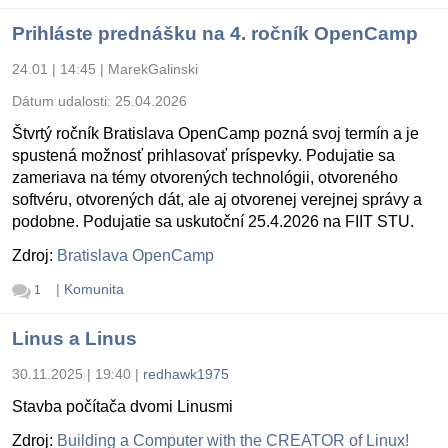
Prihláste prednášku na 4. ročník OpenCamp
24.01 | 14:45
|
MarekGalinski
Dátum udalosti:
25.04.2026
Štvrtý ročník Bratislava OpenCamp pozná svoj termín a je
spustená možnosť prihlasovať príspevky. Podujatie sa
zameriava na témy otvorených technológii, otvoreného
softvéru, otvorených dát, ale aj otvorenej verejnej správy a
podobne. Podujatie sa uskutoční 25.4.2026 na FIIT STU.
Zdroj:
Bratislava OpenCamp
|
Komunita
1
Linus a Linus
30.11.2025 | 19:40
|
redhawk1975
Stavba počítača dvomi Linusmi
Zdroj:
Building a Computer with the CREATOR of Linux!