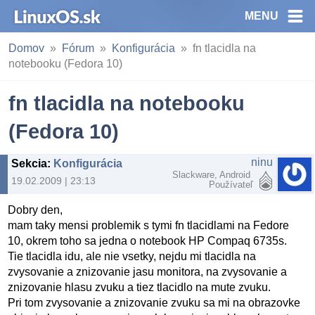
MENU
Domov
Fórum
Konfigurácia
fn tlacidla na
notebooku (Fedora 10)
fn tlacidla na notebooku
(Fedora 10)
ninu
Sekcia
:
Konfigurácia
Slackware, Android
19.02.2009 | 23:13
Používateľ
Dobry den,
mam taky mensi problemik s tymi fn tlacidlami na Fedore
10, okrem toho sa jedna o notebook HP Compaq 6735s.
Tie tlacidla idu, ale nie vsetky, nejdu mi tlacidla na
zvysovanie a znizovanie jasu monitora, na zvysovanie a
znizovanie hlasu zvuku a tiez tlacidlo na mute zvuku.
Pri tom zvysovanie a znizovanie zvuku sa mi na obrazovke