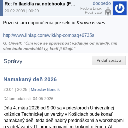
dodoedo
Re: fn tlacidla na notebooku (Fedora 10)
Fedora Linux
20.02.2009 | 00:29
Používateľ
Pozri si tam doporučenia pre sekciu
Known issues.
http://www.linlap.com/wiki/hp-compaq+6735s
G. Orwell: "Čím více se společnost vzdaluje od pravdy, tím
více bude nenávidět ty, kteří ji říkají."
Správy
Pridať správu
Namakaný deň 2026
20.04 | 20:25
|
Miroslav Bendík
Dátum udalosti:
04.05.2026
Dňa 4. mája 2026 od 9:00 sa v priestoroch Univerzitnej
knižnice Technickej univerzity v Košiciach bude konať
namakaný deň, teda deň nabitý prednáškami a workshopmi
o vzdelávaní v IT, programovaní, mikrokontroléroch, AI,