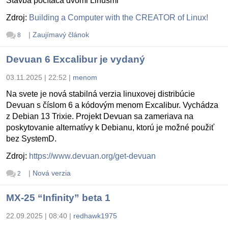
Stavba počítača dvomi Linusmi
Zdroj:
Building a Computer with the CREATOR of Linux!
|
Zaujímavý článok
8
Devuan 6 Excalibur je vydaný
03.11.2025 | 22:52
|
menom
Na svete je nová stabilná verzia linuxovej distribúcie
Devuan s číslom 6 a kódovým menom Excalibur. Vychádza
z Debian 13 Trixie. Projekt Devuan sa zameriava na
poskytovanie alternatívy k Debianu, ktorú je možné použiť
bez SystemD.
Zdroj:
https://www.devuan.org/get-devuan
|
Nová verzia
2
MX-25 “Infinity” beta 1
22.09.2025 | 08:40
|
redhawk1975