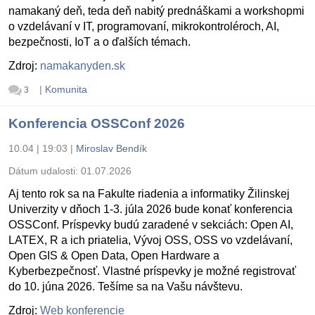
namakaný deň, teda deň nabitý prednáškami a workshopmi
o vzdelávaní v IT, programovaní, mikrokontroléroch, AI,
bezpečnosti, IoT a o ďalších témach.
Zdroj:
namakanyden.sk
|
Komunita
3
Konferencia OSSConf 2026
10.04 | 19:03
|
Miroslav Bendík
Dátum udalosti:
01.07.2026
Aj tento rok sa na Fakulte riadenia a informatiky Žilinskej
Univerzity v dňoch 1-3. júla 2026 bude konať konferencia
OSSConf. Príspevky budú zaradené v sekciách: Open AI,
LATEX, R a ich priatelia, Vývoj OSS, OSS vo vzdelávaní,
Open GIS & Open Data, Open Hardware a
Kyberbezpečnosť. Vlastné príspevky je možné registrovať
do 10. júna 2026. Tešíme sa na Vašu návštevu.
Zdroj:
Web konferencie