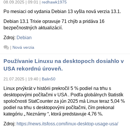
08.09.2025 | 09:01
|
redhawk1975
Po mesiaci od vydania Debian 13 vyšla nová verzia 13.1.
Debian 13.1 Trixie opravuje 71 chýb a pridáva 16
bezpečnostných aktualizácií.
Zdroj:
Debian
|
Nová verzia
Používanie Linuxu na desktopoch dosiahlo v
USA rekordnú úroveň.
21.07.2025 | 19:40
|
Balin50
Linux prvýkrát v histórii prekročil 5 % podiel na trhu s
desktopovými počítačmi v USA . Podľa globálnych štatistík
spoločnosti StatCounter za jún 2025 má Linux teraz 5,04 %
podiel na trhu s desktopovými počítačmi, čím prekonal
kategóriu „ Neznámy “, ktorá predstavuje 4,76 %.
Zdroj:
https://news.itsfoss.com/linux-desktop-usage-usa/