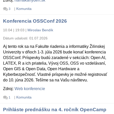
Zdroj:
namakanyden.sk
|
Komunita
3
Konferencia OSSConf 2026
10.04 | 19:03
|
Miroslav Bendík
Dátum udalosti:
01.07.2026
Aj tento rok sa na Fakulte riadenia a informatiky Žilinskej
Univerzity v dňoch 1-3. júla 2026 bude konať konferencia
OSSConf. Príspevky budú zaradené v sekciách: Open AI,
LATEX, R a ich priatelia, Vývoj OSS, OSS vo vzdelávaní,
Open GIS & Open Data, Open Hardware a
Kyberbezpečnosť. Vlastné príspevky je možné registrovať
do 10. júna 2026. Tešíme sa na Vašu návštevu.
Zdroj:
Web konferencie
|
Komunita
1
Prihláste prednášku na 4. ročník OpenCamp