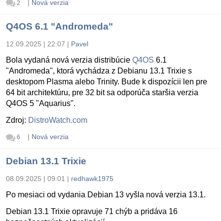
|
Nová verzia
2
Q4OS 6.1 "Andromeda"
12.09.2025 | 22:07
|
Pavel
Bola vydaná nová verzia distribúcie
Q4OS
6.1
"Andromeda", ktorá vychádza z Debianu 13.1 Trixie s
desktopom Plasma alebo Trinity. Bude k dispozícii len pre
64 bit architektúru, pre 32 bit sa odporúča staršia verzia
Q4OS 5 "Aquarius".
Zdroj:
DistroWatch.com
|
Nová verzia
6
Debian 13.1 Trixie
08.09.2025 | 09:01
|
redhawk1975
Po mesiaci od vydania Debian 13 vyšla nová verzia 13.1.
Debian 13.1 Trixie opravuje 71 chýb a pridáva 16