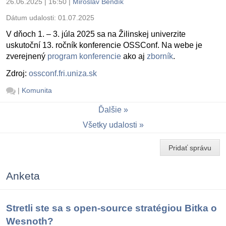
26.06.2025 | 16:50
|
Miroslav Bendík
Dátum udalosti:
01.07.2025
V dňoch 1. – 3. júla 2025 sa na Žilinskej univerzite
uskutoční 13. ročník konferencie OSSConf. Na webe je
zverejnený
program konferencie
ako aj
zborník
.
Zdroj:
ossconf.fri.uniza.sk
|
Komunita
Ďalšie
Všetky udalosti
Pridať správu
Anketa
Stretli ste sa s open-source stratégiou Bitka o
Wesnoth?