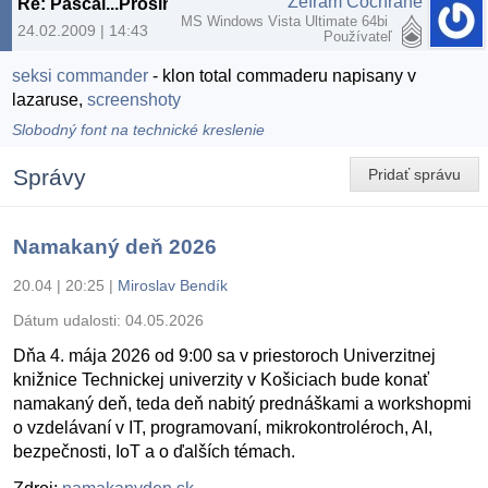
Zefram Cochrane
Re: Pascal...Prosim poradte
MS Windows Vista Ultimate 64bi
24.02.2009 | 14:43
Používateľ
seksi commander
- klon total commaderu napisany v
lazaruse,
screenshoty
Slobodný font na technické kreslenie
Správy
Pridať správu
Namakaný deň 2026
20.04 | 20:25
|
Miroslav Bendík
Dátum udalosti:
04.05.2026
Dňa 4. mája 2026 od 9:00 sa v priestoroch Univerzitnej
knižnice Technickej univerzity v Košiciach bude konať
namakaný deň, teda deň nabitý prednáškami a workshopmi
o vzdelávaní v IT, programovaní, mikrokontroléroch, AI,
bezpečnosti, IoT a o ďalších témach.