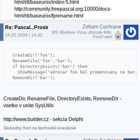
html/rtl/baseunix/index-5.html
http://community.freepascal.org:10000/docs-
html/rtl/baseunix/fprename.html
Zefram Cochrane
Re: Pascal...Prosim poradte
MS Windows Vista Ultimate 64bi
24.02.2009 | 14:42
Používateľ
  CreateDir('foo');

  RenameFile('foo','bar');

  if DirectoryExists('bar') then

    ShowMessage('adresar foo bol premenovany na bar, 
CreateDir, RenameFile, DirectoryExists, RemoveDir -
vsetko v unite SysUtils
http://www.builder.cz - sekcia Delphi
Slobodný font na technické kreslenie