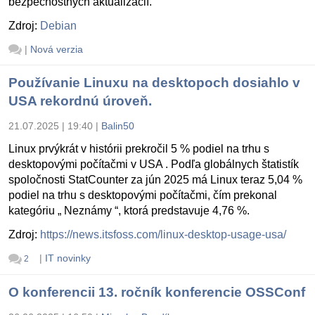
bezpečnostných aktualizácií.
Zdroj:
Debian
|
Nová verzia
Používanie Linuxu na desktopoch dosiahlo v
USA rekordnú úroveň.
21.07.2025 | 19:40
|
Balin50
Linux prvýkrát v histórii prekročil 5 % podiel na trhu s
desktopovými počítačmi v USA . Podľa globálnych štatistík
spoločnosti StatCounter za jún 2025 má Linux teraz 5,04 %
podiel na trhu s desktopovými počítačmi, čím prekonal
kategóriu „ Neznámy “, ktorá predstavuje 4,76 %.
Zdroj:
https://news.itsfoss.com/linux-desktop-usage-usa/
|
IT novinky
2
O konferencii 13. ročník konferencie OSSConf