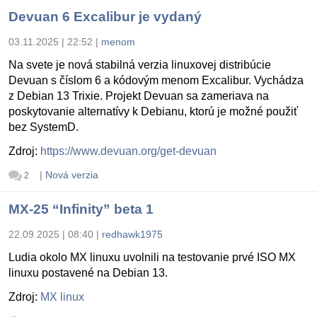
Devuan 6 Excalibur je vydaný
03.11.2025 | 22:52
|
menom
Na svete je nová stabilná verzia linuxovej distribúcie
Devuan s číslom 6 a kódovým menom Excalibur. Vychádza
z Debian 13 Trixie. Projekt Devuan sa zameriava na
poskytovanie alternatívy k Debianu, ktorú je možné použiť
bez SystemD.
Zdroj:
https://www.devuan.org/get-devuan
|
Nová verzia
2
MX-25 “Infinity” beta 1
22.09.2025 | 08:40
|
redhawk1975
Ludia okolo MX linuxu uvolnili na testovanie prvé ISO MX
linuxu postavené na Debian 13.
Zdroj:
MX linux