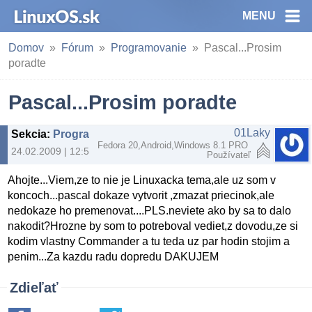
MENU
Domov
Fórum
Programovanie
Pascal...Prosim
poradte
Pascal...Prosim poradte
01Laky
Sekcia
:
Programovanie
Fedora 20,Android,Windows 8.1 PRO
24.02.2009 | 12:58
Používateľ
Ahojte...Viem,ze to nie je Linuxacka tema,ale uz som v
koncoch...pascal dokaze vytvorit ,zmazat priecinok,ale
nedokaze ho premenovat....PLS.neviete ako by sa to dalo
nakodit?Hrozne by som to potreboval vediet,z dovodu,ze si
kodim vlastny Commander a tu teda uz par hodin stojim a
penim...Za kazdu radu dopredu DAKUJEM
Zdieľať