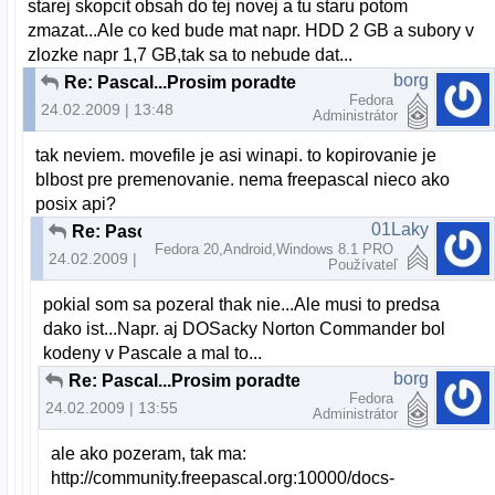
starej skopcit obsah do tej novej a tu staru potom
zmazat...Ale co ked bude mat napr. HDD 2 GB a subory v
zlozke napr 1,7 GB,tak sa to nebude dat...
borg
Re: Pascal...Prosim poradte
Fedora
24.02.2009 | 13:48
Administrátor
tak neviem. movefile je asi winapi. to kopirovanie je
blbost pre premenovanie. nema freepascal nieco ako
posix api?
01Laky
Re: Pascal...Prosim poradte
Fedora 20,Android,Windows 8.1 PRO
24.02.2009 | 13:54
Používateľ
pokial som sa pozeral thak nie...Ale musi to predsa
dako ist...Napr. aj DOSacky Norton Commander bol
kodeny v Pascale a mal to...
borg
Re: Pascal...Prosim poradte
Fedora
24.02.2009 | 13:55
Administrátor
ale ako pozeram, tak ma:
http://community.freepascal.org:10000/docs-