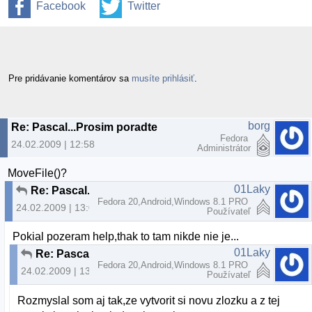
Facebook
Twitter
Pre pridávanie komentárov sa
musíte prihlásiť
.
borg
Re: Pascal...Prosim poradte
Fedora
24.02.2009 | 12:58
Administrátor
MoveFile()?
01Laky
Re: Pascal...Prosim poradte
Fedora 20,Android,Windows 8.1 PRO
24.02.2009 | 13:07
Používateľ
Pokial pozeram help,thak to tam nikde nie je...
01Laky
Re: Pascal...Prosim poradte
Fedora 20,Android,Windows 8.1 PRO
24.02.2009 | 13:17
Používateľ
Rozmyslal som aj tak,ze vytvorit si novu zlozku a z tej