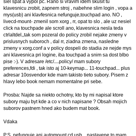
siel spat a vypol pc. Rano si vravim idem skusit tu
klavesnicu zrobit, zapnem stroj , nabehne slim login , vopa a
mys(usb) ani klavfesnica nefunguje,touchpad ano. NO ,
livecd-mount- zmenil som xorg , rr, opat to slo , ale uz nesiel
click na touchpade ale scroll ano, klavesnica nesla teda
ctrlaltdel,,tak som pozeral do policy zrobil nejake zmeny v
prislusnych suboroch , dal rr, ziadna zmena, nasledne
zmeny v xorg.conf a v policy dospeli do stadia ze nejde mys
ani klavesnica pri logine, iba touchpad a snim sa dost blbo
pise :-). V adresare /etc/....policy/ mam subory
preferences,fdi , tak isto aj 10-keymap... 11-touchpad... plus
adresar 10osvendor kde mam takisto tieto subory. Pisem z
hlavy lebo book nemam momentalne pri sebe.
Prosba: Najde sa niekto ochotny, kto by mi napisal ktore
subory maju byt kde a co v nich napisane ? Obsah mojich
suborov pastnem hned ako budem mat book.
Vdaka
P.S. nefunguje ani automount cd,usb, , nastavene to mam