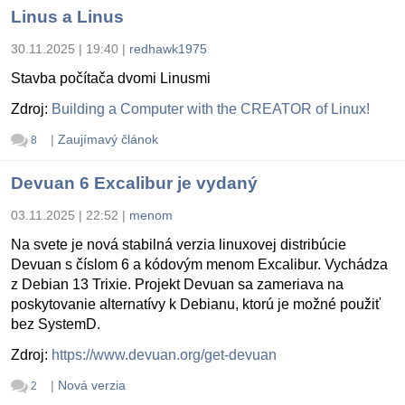
Linus a Linus
30.11.2025 | 19:40
|
redhawk1975
Stavba počítača dvomi Linusmi
Zdroj:
Building a Computer with the CREATOR of Linux!
|
Zaujímavý článok
8
Devuan 6 Excalibur je vydaný
03.11.2025 | 22:52
|
menom
Na svete je nová stabilná verzia linuxovej distribúcie
Devuan s číslom 6 a kódovým menom Excalibur. Vychádza
z Debian 13 Trixie. Projekt Devuan sa zameriava na
poskytovanie alternatívy k Debianu, ktorú je možné použiť
bez SystemD.
Zdroj:
https://www.devuan.org/get-devuan
|
Nová verzia
2