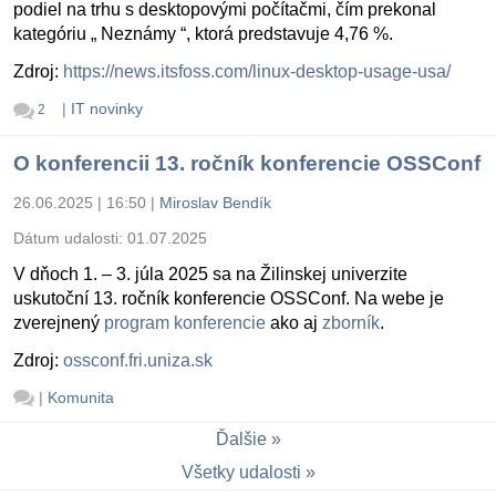
podiel na trhu s desktopovými počítačmi, čím prekonal
kategóriu „ Neznámy “, ktorá predstavuje 4,76 %.
Zdroj:
https://news.itsfoss.com/linux-desktop-usage-usa/
|
IT novinky
2
O konferencii 13. ročník konferencie OSSConf
26.06.2025 | 16:50
|
Miroslav Bendík
Dátum udalosti:
01.07.2025
V dňoch 1. – 3. júla 2025 sa na Žilinskej univerzite
uskutoční 13. ročník konferencie OSSConf. Na webe je
zverejnený
program konferencie
ako aj
zborník
.
Zdroj:
ossconf.fri.uniza.sk
|
Komunita
Ďalšie
Všetky udalosti