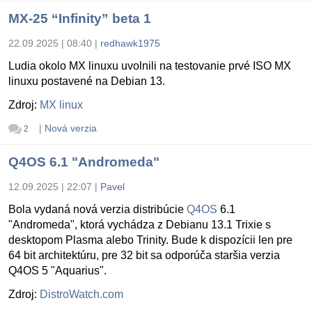
MX-25 “Infinity” beta 1
22.09.2025 | 08:40
|
redhawk1975
Ludia okolo MX linuxu uvolnili na testovanie prvé ISO MX
linuxu postavené na Debian 13.
Zdroj:
MX linux
|
Nová verzia
2
Q4OS 6.1 "Andromeda"
12.09.2025 | 22:07
|
Pavel
Bola vydaná nová verzia distribúcie
Q4OS
6.1
"Andromeda", ktorá vychádza z Debianu 13.1 Trixie s
desktopom Plasma alebo Trinity. Bude k dispozícii len pre
64 bit architektúru, pre 32 bit sa odporúča staršia verzia
Q4OS 5 "Aquarius".
Zdroj:
DistroWatch.com