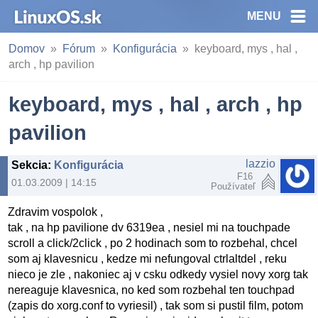
MENU
Domov
Fórum
Konfigurácia
keyboard, mys , hal ,
arch , hp pavilion
keyboard, mys , hal , arch , hp
pavilion
lazzio
Sekcia
:
Konfigurácia
F16
01.03.2009 | 14:15
Používateľ
Zdravim vospolok ,
tak , na hp pavilione dv 6319ea , nesiel mi na touchpade
scroll a click/2click , po 2 hodinach som to rozbehal, chcel
som aj klavesnicu , kedze mi nefungoval ctrlaltdel , reku
nieco je zle , nakoniec aj v csku odkedy vysiel novy xorg tak
nereaguje klavesnica, no ked som rozbehal ten touchpad
(zapis do xorg.conf to vyriesil) , tak som si pustil film, potom