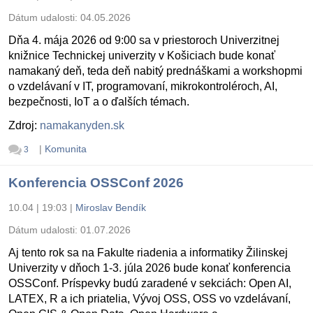
Dátum udalosti:
04.05.2026
Dňa 4. mája 2026 od 9:00 sa v priestoroch Univerzitnej
knižnice Technickej univerzity v Košiciach bude konať
namakaný deň, teda deň nabitý prednáškami a workshopmi
o vzdelávaní v IT, programovaní, mikrokontroléroch, AI,
bezpečnosti, IoT a o ďalších témach.
Zdroj:
namakanyden.sk
|
Komunita
3
Konferencia OSSConf 2026
10.04 | 19:03
|
Miroslav Bendík
Dátum udalosti:
01.07.2026
Aj tento rok sa na Fakulte riadenia a informatiky Žilinskej
Univerzity v dňoch 1-3. júla 2026 bude konať konferencia
OSSConf. Príspevky budú zaradené v sekciách: Open AI,
LATEX, R a ich priatelia, Vývoj OSS, OSS vo vzdelávaní,