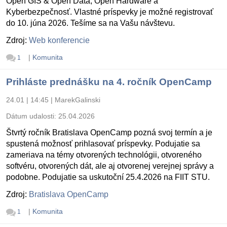
Open GIS & Open Data, Open Hardware a
Kyberbezpečnosť. Vlastné príspevky je možné registrovať
do 10. júna 2026. Tešíme sa na Vašu návštevu.
Zdroj:
Web konferencie
|
Komunita
1
Prihláste prednášku na 4. ročník OpenCamp
24.01 | 14:45
|
MarekGalinski
Dátum udalosti:
25.04.2026
Štvrtý ročník Bratislava OpenCamp pozná svoj termín a je
spustená možnosť prihlasovať príspevky. Podujatie sa
zameriava na témy otvorených technológii, otvoreného
softvéru, otvorených dát, ale aj otvorenej verejnej správy a
podobne. Podujatie sa uskutoční 25.4.2026 na FIIT STU.
Zdroj:
Bratislava OpenCamp
|
Komunita
1