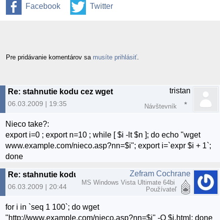
Facebook
Twitter
Pre pridávanie komentárov sa
musíte prihlásiť
.
tristan
Re: stahnutie kodu cez wget
06.03.2009 | 19:35
Návštevník
Nieco take?:
export i=0 ; export n=10 ; while [ $i -lt $n ]; do echo "wget
www.example.com/nieco.asp?nn=$i"; export i=`expr $i + 1`;
done
Zefram Cochrane
Re: stahnutie kodu cez wget
MS Windows Vista Ultimate 64bi
06.03.2009 | 20:44
Používateľ
for i in `seq 1 100`; do wget
"http://www.example.com/nieco.asp?nn=$i" -O $i.html; done