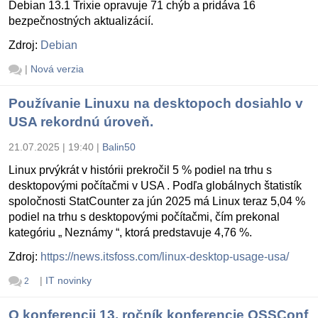
Debian 13.1 Trixie opravuje 71 chýb a pridáva 16
bezpečnostných aktualizácií.
Zdroj:
Debian
|
Nová verzia
Používanie Linuxu na desktopoch dosiahlo v
USA rekordnú úroveň.
21.07.2025 | 19:40
|
Balin50
Linux prvýkrát v histórii prekročil 5 % podiel na trhu s
desktopovými počítačmi v USA . Podľa globálnych štatistík
spoločnosti StatCounter za jún 2025 má Linux teraz 5,04 %
podiel na trhu s desktopovými počítačmi, čím prekonal
kategóriu „ Neznámy “, ktorá predstavuje 4,76 %.
Zdroj:
https://news.itsfoss.com/linux-desktop-usage-usa/
|
IT novinky
2
O konferencii 13. ročník konferencie OSSConf