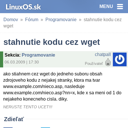
MENU
Domov
Fórum
Programovanie
stahnutie kodu cez
wget
stahnutie kodu cez wget
chatpall
Sekcia
:
Programovanie
06.03.2009 | 17:30
Používateľ
ako stiahnem cez wget do jedneho suboru obsah
zdrojoveho kodu z nejakej stranky, ktora ma tvar
www.example.com/nieco.asp, nasleduje
www.example.com/nieco.asp?nn=x, kde x sa meni od 1 do
nejakeho konecneho cisla. diky.
NERUSTE TENTO UCET!!!
Zdieľať