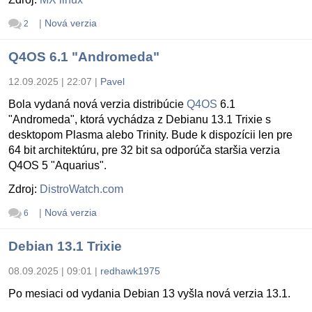
|
Nová verzia
2
Q4OS 6.1 "Andromeda"
12.09.2025 | 22:07
|
Pavel
Bola vydaná nová verzia distribúcie
Q4OS
6.1
"Andromeda", ktorá vychádza z Debianu 13.1 Trixie s
desktopom Plasma alebo Trinity. Bude k dispozícii len pre
64 bit architektúru, pre 32 bit sa odporúča staršia verzia
Q4OS 5 "Aquarius".
Zdroj:
DistroWatch.com
|
Nová verzia
6
Debian 13.1 Trixie
08.09.2025 | 09:01
|
redhawk1975
Po mesiaci od vydania Debian 13 vyšla nová verzia 13.1.