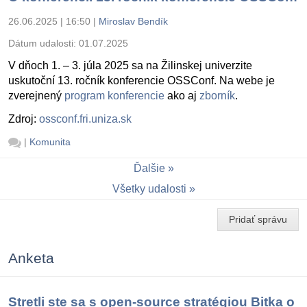
26.06.2025 | 16:50
|
Miroslav Bendík
Dátum udalosti:
01.07.2025
V dňoch 1. – 3. júla 2025 sa na Žilinskej univerzite
uskutoční 13. ročník konferencie OSSConf. Na webe je
zverejnený
program konferencie
ako aj
zborník
.
Zdroj:
ossconf.fri.uniza.sk
|
Komunita
Ďalšie
Všetky udalosti
Pridať správu
Anketa
Stretli ste sa s open-source stratégiou Bitka o