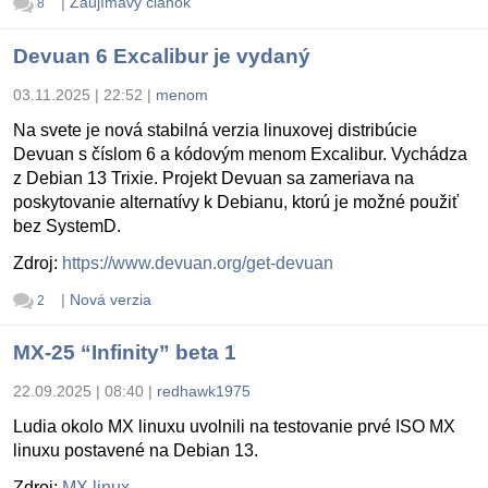
|
Zaujímavý článok
8
Devuan 6 Excalibur je vydaný
03.11.2025 | 22:52
|
menom
Na svete je nová stabilná verzia linuxovej distribúcie
Devuan s číslom 6 a kódovým menom Excalibur. Vychádza
z Debian 13 Trixie. Projekt Devuan sa zameriava na
poskytovanie alternatívy k Debianu, ktorú je možné použiť
bez SystemD.
Zdroj:
https://www.devuan.org/get-devuan
|
Nová verzia
2
MX-25 “Infinity” beta 1
22.09.2025 | 08:40
|
redhawk1975
Ludia okolo MX linuxu uvolnili na testovanie prvé ISO MX
linuxu postavené na Debian 13.
Zdroj:
MX linux