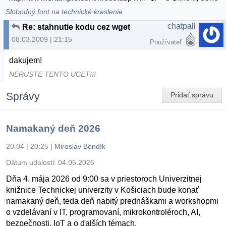
Slobodný font na technické kreslenie
chatpall
Re: stahnutie kodu cez wget
08.03.2009 | 21:15
Používateľ
dakujem!
NERUSTE TENTO UCET!!!
Správy
Pridať správu
Namakaný deň 2026
20.04 | 20:25
|
Miroslav Bendík
Dátum udalosti:
04.05.2026
Dňa 4. mája 2026 od 9:00 sa v priestoroch Univerzitnej
knižnice Technickej univerzity v Košiciach bude konať
namakaný deň, teda deň nabitý prednáškami a workshopmi
o vzdelávaní v IT, programovaní, mikrokontroléroch, AI,
bezpečnosti, IoT a o ďalších témach.