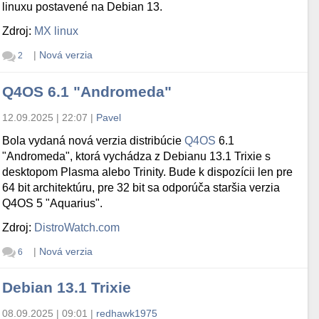
linuxu postavené na Debian 13.
Zdroj:
MX linux
|
Nová verzia
2
Q4OS 6.1 "Andromeda"
12.09.2025 | 22:07
|
Pavel
Bola vydaná nová verzia distribúcie
Q4OS
6.1
"Andromeda", ktorá vychádza z Debianu 13.1 Trixie s
desktopom Plasma alebo Trinity. Bude k dispozícii len pre
64 bit architektúru, pre 32 bit sa odporúča staršia verzia
Q4OS 5 "Aquarius".
Zdroj:
DistroWatch.com
|
Nová verzia
6
Debian 13.1 Trixie
08.09.2025 | 09:01
|
redhawk1975