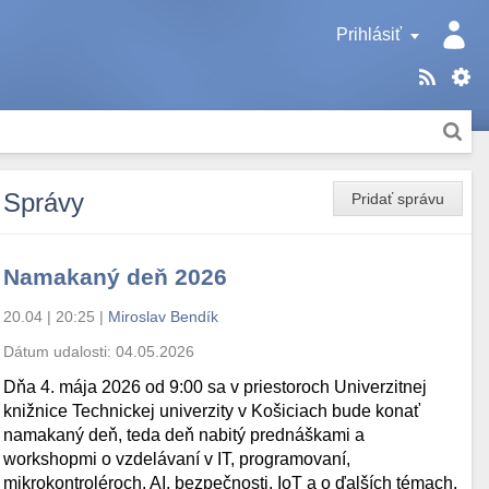
Prihlásiť
Správy
Pridať správu
Namakaný deň 2026
20.04 | 20:25
|
Miroslav Bendík
Dátum udalosti:
04.05.2026
Dňa 4. mája 2026 od 9:00 sa v priestoroch Univerzitnej
knižnice Technickej univerzity v Košiciach bude konať
namakaný deň, teda deň nabitý prednáškami a
workshopmi o vzdelávaní v IT, programovaní,
mikrokontroléroch, AI, bezpečnosti, IoT a o ďalších témach.