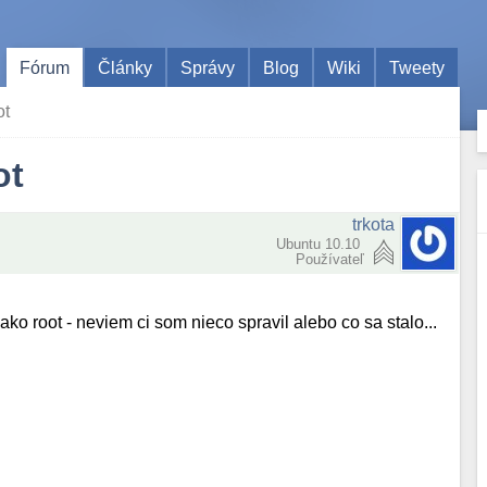
Fórum
Články
Správy
Blog
Wiki
Tweety
ot
ot
trkota
Ubuntu 10.10
Používateľ
ako root - neviem ci som nieco spravil alebo co sa stalo...