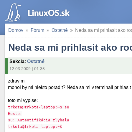
Domov
Fórum
Ostatné
Neda sa mi prihlasit ako ro
Neda sa mi prihlasit ako ro
Sekcia
:
Ostatné
12.03.2009 | 01:35
zdravim,
mohol by mi niekto poradit? Neda sa mi v terminali prihlasit 
toto mi vypise:
trkota@trkota-laptop:~$ su
Heslo:
su: Autentifikácia zlyhala
trkota@trkota-laptop:~$