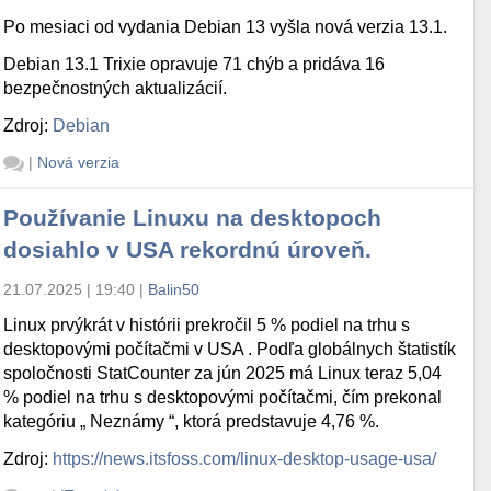
Po mesiaci od vydania Debian 13 vyšla nová verzia 13.1.
Debian 13.1 Trixie opravuje 71 chýb a pridáva 16
bezpečnostných aktualizácií.
Zdroj:
Debian
|
Nová verzia
Používanie Linuxu na desktopoch
dosiahlo v USA rekordnú úroveň.
21.07.2025 | 19:40
|
Balin50
Linux prvýkrát v histórii prekročil 5 % podiel na trhu s
desktopovými počítačmi v USA . Podľa globálnych štatistík
spoločnosti StatCounter za jún 2025 má Linux teraz 5,04
% podiel na trhu s desktopovými počítačmi, čím prekonal
kategóriu „ Neznámy “, ktorá predstavuje 4,76 %.
Zdroj:
https://news.itsfoss.com/linux-desktop-usage-usa/