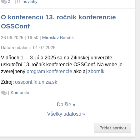
|
IT novinky
2
O konferencii 13. ročník konferencie
OSSConf
26.06.2025 | 16:50
|
Miroslav Bendík
Dátum udalosti:
01.07.2025
V dňoch 1. – 3. júla 2025 sa na Žilinskej univerzite
uskutoční 13. ročník konferencie OSSConf. Na webe je
zverejnený
program konferencie
ako aj
zborník
.
Zdroj:
ossconf.fri.uniza.sk
|
Komunita
Ďalšie
Všetky udalosti
Pridať správu