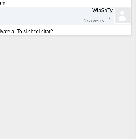
lém.
WlaSaTy
Návštevník
tela. To si chcel citat?