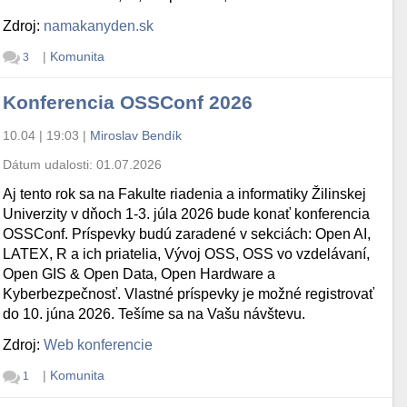
Zdroj:
namakanyden.sk
|
Komunita
3
Konferencia OSSConf 2026
10.04 | 19:03
|
Miroslav Bendík
Dátum udalosti:
01.07.2026
Aj tento rok sa na Fakulte riadenia a informatiky Žilinskej
Univerzity v dňoch 1-3. júla 2026 bude konať konferencia
OSSConf. Príspevky budú zaradené v sekciách: Open AI,
LATEX, R a ich priatelia, Vývoj OSS, OSS vo vzdelávaní,
Open GIS & Open Data, Open Hardware a
Kyberbezpečnosť. Vlastné príspevky je možné registrovať
do 10. júna 2026. Tešíme sa na Vašu návštevu.
Zdroj:
Web konferencie
|
Komunita
1