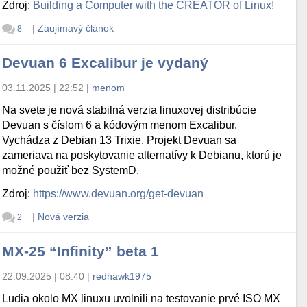
Zdroj:
Building a Computer with the CREATOR of Linux!
|
Zaujímavý článok
8
Devuan 6 Excalibur je vydaný
03.11.2025 | 22:52
|
menom
Na svete je nová stabilná verzia linuxovej distribúcie
Devuan s číslom 6 a kódovým menom Excalibur.
Vychádza z Debian 13 Trixie. Projekt Devuan sa
zameriava na poskytovanie alternatívy k Debianu, ktorú je
možné použiť bez SystemD.
Zdroj:
https://www.devuan.org/get-devuan
|
Nová verzia
2
MX-25 “Infinity” beta 1
22.09.2025 | 08:40
|
redhawk1975
Ludia okolo MX linuxu uvolnili na testovanie prvé ISO MX