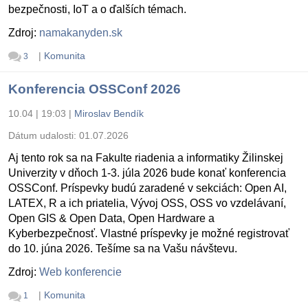
bezpečnosti, IoT a o ďalších témach.
Zdroj:
namakanyden.sk
|
Komunita
3
Konferencia OSSConf 2026
10.04 | 19:03
|
Miroslav Bendík
Dátum udalosti:
01.07.2026
Aj tento rok sa na Fakulte riadenia a informatiky Žilinskej
Univerzity v dňoch 1-3. júla 2026 bude konať konferencia
OSSConf. Príspevky budú zaradené v sekciách: Open AI,
LATEX, R a ich priatelia, Vývoj OSS, OSS vo vzdelávaní,
Open GIS & Open Data, Open Hardware a
Kyberbezpečnosť. Vlastné príspevky je možné registrovať
do 10. júna 2026. Tešíme sa na Vašu návštevu.
Zdroj:
Web konferencie
|
Komunita
1