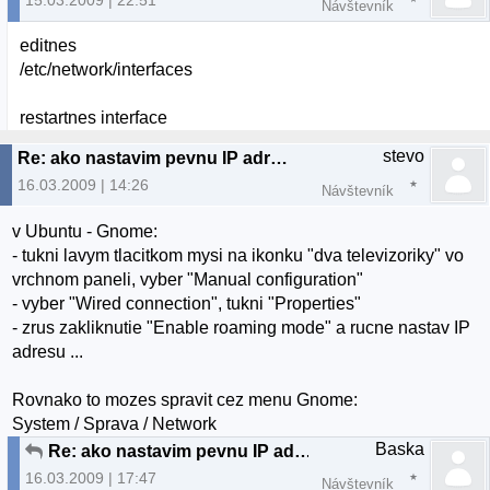
15.03.2009 | 22:51
Návštevník
editnes
/etc/network/interfaces
restartnes interface
stevo
Re: ako nastavim pevnu IP adresu?
16.03.2009 | 14:26
Návštevník
v Ubuntu - Gnome:
- tukni lavym tlacitkom mysi na ikonku "dva televizoriky" vo
vrchnom paneli, vyber "Manual configuration"
- vyber "Wired connection", tukni "Properties"
- zrus zakliknutie "Enable roaming mode" a rucne nastav IP
adresu ...
Rovnako to mozes spravit cez menu Gnome:
System / Sprava / Network
Baska
Re: ako nastavim pevnu IP adresu?
16.03.2009 | 17:47
Návštevník