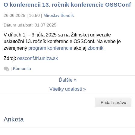
O konferencii 13. ročník konferencie OSSConf
26.06.2025 | 16:50
|
Miroslav Bendík
Dátum udalosti:
01.07.2025
V dňoch 1. – 3. júla 2025 sa na Žilinskej univerzite
uskutoční 13. ročník konferencie OSSConf. Na webe je
zverejnený
program konferencie
ako aj
zborník
.
Zdroj:
ossconf.fri.uniza.sk
|
Komunita
Ďalšie
Všetky udalosti
Pridať správu
Anketa