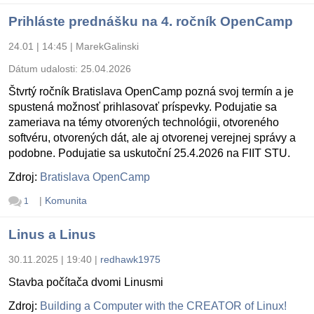
Prihláste prednášku na 4. ročník OpenCamp
24.01 | 14:45
|
MarekGalinski
Dátum udalosti:
25.04.2026
Štvrtý ročník Bratislava OpenCamp pozná svoj termín a je
spustená možnosť prihlasovať príspevky. Podujatie sa
zameriava na témy otvorených technológii, otvoreného
softvéru, otvorených dát, ale aj otvorenej verejnej správy a
podobne. Podujatie sa uskutoční 25.4.2026 na FIIT STU.
Zdroj:
Bratislava OpenCamp
|
Komunita
1
Linus a Linus
30.11.2025 | 19:40
|
redhawk1975
Stavba počítača dvomi Linusmi
Zdroj:
Building a Computer with the CREATOR of Linux!