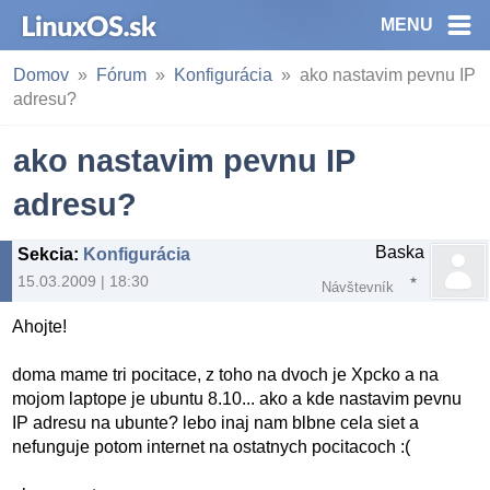
MENU
Domov
Fórum
Konfigurácia
ako nastavim pevnu IP
adresu?
ako nastavim pevnu IP
adresu?
Baska
Sekcia
:
Konfigurácia
15.03.2009 | 18:30
Návštevník
Ahojte!
doma mame tri pocitace, z toho na dvoch je Xpcko a na
mojom laptope je ubuntu 8.10... ako a kde nastavim pevnu
IP adresu na ubunte? lebo inaj nam blbne cela siet a
nefunguje potom internet na ostatnych pocitacoch :(