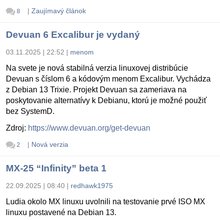
|
Zaujímavý článok
8
Devuan 6 Excalibur je vydaný
03.11.2025 | 22:52
|
menom
Na svete je nová stabilná verzia linuxovej distribúcie
Devuan s číslom 6 a kódovým menom Excalibur. Vychádza
z Debian 13 Trixie. Projekt Devuan sa zameriava na
poskytovanie alternatívy k Debianu, ktorú je možné použiť
bez SystemD.
Zdroj:
https://www.devuan.org/get-devuan
|
Nová verzia
2
MX-25 “Infinity” beta 1
22.09.2025 | 08:40
|
redhawk1975
Ludia okolo MX linuxu uvolnili na testovanie prvé ISO MX
linuxu postavené na Debian 13.