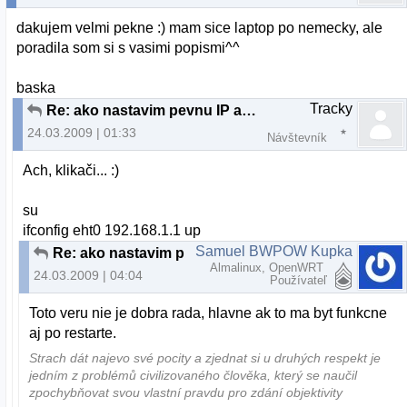
dakujem velmi pekne :) mam sice laptop po nemecky, ale
poradila som si s vasimi popismi^^
baska
Tracky
Re: ako nastavim pevnu IP adresu?
24.03.2009 | 01:33
Návštevník
Ach, klikači... :)
su
ifconfig eht0 192.168.1.1 up
Samuel BWPOW Kupka
Re: ako nastavim pevnu IP adresu?
Almalinux, OpenWRT
24.03.2009 | 04:04
Používateľ
Toto veru nie je dobra rada, hlavne ak to ma byt funkcne
aj po restarte.
Strach dát najevo své pocity a zjednat si u druhých respekt je
jedním z problémů civilizovaného člověka, který se naučil
zpochybňovat svou vlastní pravdu pro zdání objektivity