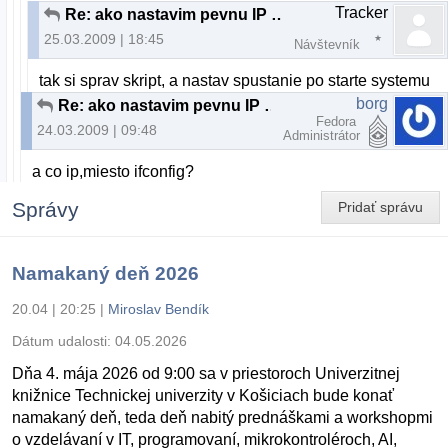
Tracker
Re: ako nastavim pevnu IP adresu?
25.03.2009 | 18:45
Návštevník
tak si sprav skript, a nastav spustanie po starte systemu
borg
Re: ako nastavim pevnu IP adresu?
Fedora
24.03.2009 | 09:48
Administrátor
a co ip,miesto ifconfig?
Správy
Pridať správu
Namakaný deň 2026
20.04 | 20:25
|
Miroslav Bendík
Dátum udalosti:
04.05.2026
Dňa 4. mája 2026 od 9:00 sa v priestoroch Univerzitnej
knižnice Technickej univerzity v Košiciach bude konať
namakaný deň, teda deň nabitý prednáškami a workshopmi
o vzdelávaní v IT, programovaní, mikrokontroléroch, AI,