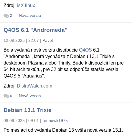
Zdroj:
MX linux
|
Nová verzia
2
Q4OS 6.1 "Andromeda"
12.09.2025 | 22:07
|
Pavel
Bola vydaná nová verzia distribúcie
Q4OS
6.1
"Andromeda", ktorá vychádza z Debianu 13.1 Trixie s
desktopom Plasma alebo Trinity. Bude k dispozícii len pre
64 bit architektúru, pre 32 bit sa odporúča staršia verzia
Q4OS 5 "Aquarius".
Zdroj:
DistroWatch.com
|
Nová verzia
6
Debian 13.1 Trixie
08.09.2025 | 09:01
|
redhawk1975
Po mesiaci od vydania Debian 13 vyšla nová verzia 13.1.