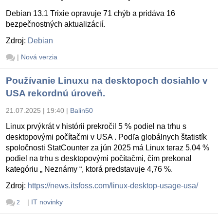
Debian 13.1 Trixie opravuje 71 chýb a pridáva 16
bezpečnostných aktualizácií.
Zdroj:
Debian
|
Nová verzia
Používanie Linuxu na desktopoch dosiahlo v
USA rekordnú úroveň.
21.07.2025 | 19:40
|
Balin50
Linux prvýkrát v histórii prekročil 5 % podiel na trhu s
desktopovými počítačmi v USA . Podľa globálnych štatistík
spoločnosti StatCounter za jún 2025 má Linux teraz 5,04 %
podiel na trhu s desktopovými počítačmi, čím prekonal
kategóriu „ Neznámy “, ktorá predstavuje 4,76 %.
Zdroj:
https://news.itsfoss.com/linux-desktop-usage-usa/
|
IT novinky
2