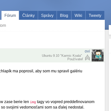
Fórum
Články
Správy
Blog
Wiki
Tweety
tom
ovi
Ubuntu 9.10 "Karmic Koala"
Používateľ
chlapík ma poprosil, aby som mu spravil galériu
low zase berie len
tagy vo vopred preddefinovanom
img
ale so svojimi vedomosťami som sa ďalej nedostal.