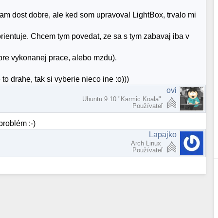
dam dost dobre, ale ked som upravoval LightBox, trvalo mi
orientuje. Chcem tym povedat, ze sa s tym zabavaj iba v
obre vykonanej prace, alebo mzdu).
to drahe, tak si vyberie nieco ine :o)))
ovi
Ubuntu 9.10 "Karmic Koala"
Používateľ
problém :-)
Lapajko
Arch Linux
Používateľ