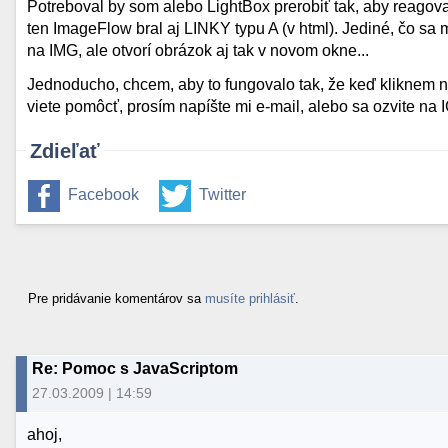
Potreboval by som alebo LightBox prerobiť tak, aby reago
ten ImageFlow bral aj LINKY typu A (v html). Jediné, čo sa 
na IMG, ale otvorí obrázok aj tak v novom okne...
Jednoducho, chcem, aby to fungovalo tak, že keď kliknem na 
viete pomôcť, prosím napíšte mi e-mail, alebo sa ozvite na
Zdieľať
Facebook
Twitter
Pre pridávanie komentárov sa
musíte prihlásiť
.
Re: Pomoc s JavaScriptom
27.03.2009 | 14:59
ahoj,