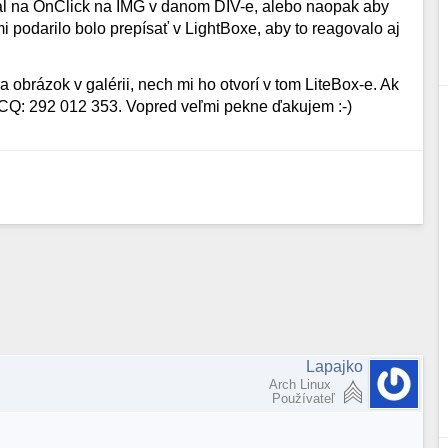
val na OnClick na IMG v danom DIV-e, alebo naopak aby
mi podarilo bolo prepísať v LightBoxe, aby to reagovalo aj
obrázok v galérii, nech mi ho otvorí v tom LiteBox-e. Ak
 ICQ: 292 012 353. Vopred veľmi pekne ďakujem :-)
Lapajko
Arch Linux
Používateľ