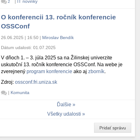
|
IT novinky
2
O konferencii 13. ročník konferencie
OSSConf
26.06.2025 | 16:50
|
Miroslav Bendík
Dátum udalosti:
01.07.2025
V dňoch 1. – 3. júla 2025 sa na Žilinskej univerzite
uskutoční 13. ročník konferencie OSSConf. Na webe je
zverejnený
program konferencie
ako aj
zborník
.
Zdroj:
ossconf.fri.uniza.sk
|
Komunita
Ďalšie
Všetky udalosti
Pridať správu