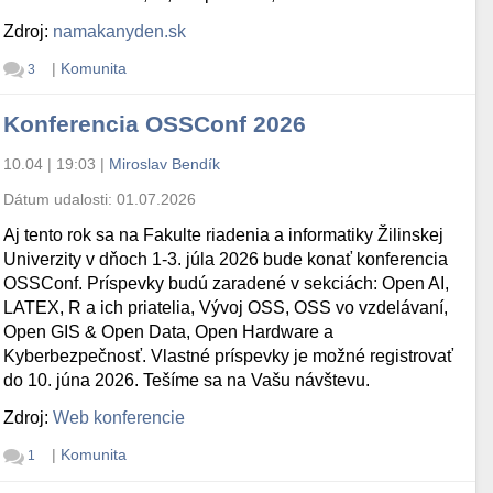
Zdroj:
namakanyden.sk
|
Komunita
3
Konferencia OSSConf 2026
10.04 | 19:03
|
Miroslav Bendík
Dátum udalosti:
01.07.2026
Aj tento rok sa na Fakulte riadenia a informatiky Žilinskej
Univerzity v dňoch 1-3. júla 2026 bude konať konferencia
OSSConf. Príspevky budú zaradené v sekciách: Open AI,
LATEX, R a ich priatelia, Vývoj OSS, OSS vo vzdelávaní,
Open GIS & Open Data, Open Hardware a
Kyberbezpečnosť. Vlastné príspevky je možné registrovať
do 10. júna 2026. Tešíme sa na Vašu návštevu.
Zdroj:
Web konferencie
|
Komunita
1