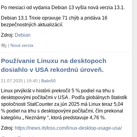
Po mesiaci od vydania Debian 13 vyšla nová verzia 13.1.
Debian 13.1 Trixie opravuje 71 chýb a pridáva 16
bezpečnostných aktualizácií.
Zdroj:
Debian
|
Nová verzia
Používanie Linuxu na desktopoch
dosiahlo v USA rekordnú úroveň.
21.07.2025 | 19:40
|
Balin50
Linux prvýkrát v histórii prekročil 5 % podiel na trhu s
desktopovými počítačmi v USA . Podľa globálnych štatistík
spoločnosti StatCounter za jún 2025 má Linux teraz 5,04
% podiel na trhu s desktopovými počítačmi, čím prekonal
kategóriu „ Neznámy “, ktorá predstavuje 4,76 %.
Zdroj:
https://news.itsfoss.com/linux-desktop-usage-usa/