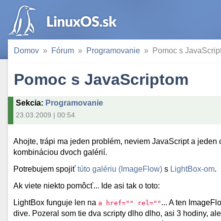
Domov
Fórum
Programovanie
Pomoc s JavaScrip
Pomoc s JavaScriptom
Sekcia
:
Programovanie
23.03.2009 | 00:54
Ahojte, trápi ma jeden problém, neviem JavaScript a jeden 
kombináciou dvoch galérií.
Potrebujem spojiť
túto galériu (ImageFlow)
s
LightBox-om
.
Ak viete niekto pomôcť... Ide asi tak o toto:
LightBox funguje len na
... A ten ImageF
a href="" rel=""
dive. Pozeral som tie dva scripty dlho dlho, asi 3 hodiny, 