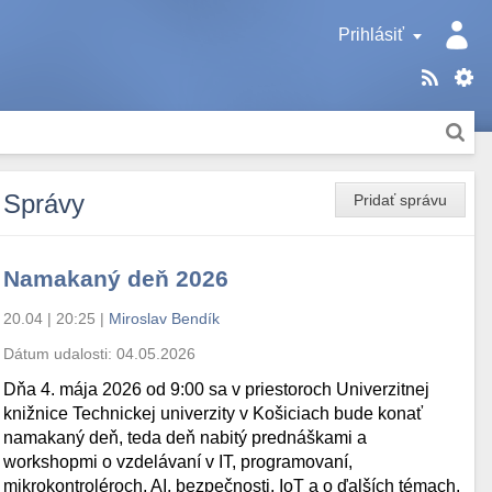
Prihlásiť
Správy
Pridať správu
Namakaný deň 2026
20.04 | 20:25
|
Miroslav Bendík
Dátum udalosti:
04.05.2026
Dňa 4. mája 2026 od 9:00 sa v priestoroch Univerzitnej
knižnice Technickej univerzity v Košiciach bude konať
namakaný deň, teda deň nabitý prednáškami a
workshopmi o vzdelávaní v IT, programovaní,
mikrokontroléroch, AI, bezpečnosti, IoT a o ďalších témach.