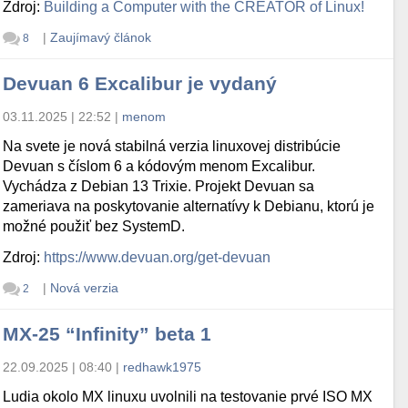
Zdroj:
Building a Computer with the CREATOR of Linux!
|
Zaujímavý článok
8
Devuan 6 Excalibur je vydaný
03.11.2025 | 22:52
|
menom
Na svete je nová stabilná verzia linuxovej distribúcie
Devuan s číslom 6 a kódovým menom Excalibur.
Vychádza z Debian 13 Trixie. Projekt Devuan sa
zameriava na poskytovanie alternatívy k Debianu, ktorú je
možné použiť bez SystemD.
Zdroj:
https://www.devuan.org/get-devuan
|
Nová verzia
2
MX-25 “Infinity” beta 1
22.09.2025 | 08:40
|
redhawk1975
Ludia okolo MX linuxu uvolnili na testovanie prvé ISO MX