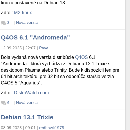
linuxu postavené na Debian 13.
Zdroj:
MX linux
|
Nová verzia
2
Q4OS 6.1 "Andromeda"
12.09.2025 | 22:07
|
Pavel
Bola vydaná nová verzia distribúcie
Q4OS
6.1
"Andromeda", ktorá vychádza z Debianu 13.1 Trixie s
desktopom Plasma alebo Trinity. Bude k dispozícii len pre
64 bit architektúru, pre 32 bit sa odporúča staršia verzia
Q4OS 5 "Aquarius".
Zdroj:
DistroWatch.com
|
Nová verzia
6
Debian 13.1 Trixie
08.09.2025 | 09:01
|
redhawk1975