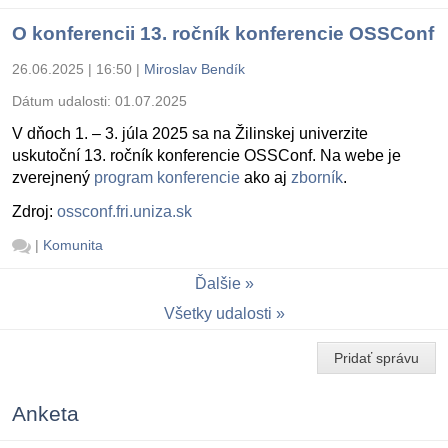
O konferencii 13. ročník konferencie OSSConf
26.06.2025 | 16:50
|
Miroslav Bendík
Dátum udalosti:
01.07.2025
V dňoch 1. – 3. júla 2025 sa na Žilinskej univerzite
uskutoční 13. ročník konferencie OSSConf. Na webe je
zverejnený
program konferencie
ako aj
zborník
.
Zdroj:
ossconf.fri.uniza.sk
|
Komunita
Ďalšie
Všetky udalosti
Pridať správu
Anketa