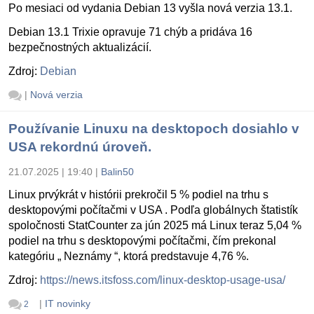
Po mesiaci od vydania Debian 13 vyšla nová verzia 13.1.
Debian 13.1 Trixie opravuje 71 chýb a pridáva 16
bezpečnostných aktualizácií.
Zdroj:
Debian
|
Nová verzia
Používanie Linuxu na desktopoch dosiahlo v
USA rekordnú úroveň.
21.07.2025 | 19:40
|
Balin50
Linux prvýkrát v histórii prekročil 5 % podiel na trhu s
desktopovými počítačmi v USA . Podľa globálnych štatistík
spoločnosti StatCounter za jún 2025 má Linux teraz 5,04 %
podiel na trhu s desktopovými počítačmi, čím prekonal
kategóriu „ Neznámy “, ktorá predstavuje 4,76 %.
Zdroj:
https://news.itsfoss.com/linux-desktop-usage-usa/
|
IT novinky
2