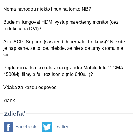
Nema nahodou niekto linux na tomto NB?
Bude mi fungovat HDMI vystup na externy monitor (cez
redukciu na DVI)?
A co ACPI Support (suspend, hibernate, Fn keys)? Niekde
je napisane, ze to ide, niekde, ze nie a datumy k tomu nie
su...
Pojde mi na tom akceleracia (graficka Mobile Intel® GMA
4500M), filmy a full rozlisenie (nie 640x...)?
Vdaka za kazdu odpoved
krank
Zdieľať
Facebook
Twitter