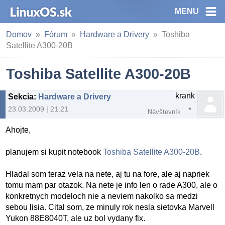
MENU
Domov
Fórum
Hardware a Drivery
Toshiba
Satellite A300-20B
Toshiba Satellite A300-20B
krank
Sekcia
:
Hardware a Drivery
23.03.2009 | 21:21
Návštevník
Ahojte,
planujem si kupit notebook
Toshiba Satellite A300-20B
.
Hladal som teraz vela na nete, aj tu na fore, ale aj napriek
tomu mam par otazok. Na nete je info len o rade A300, ale o
konkretnych modeloch nie a neviem nakolko sa medzi
sebou lisia. Cital som, ze minuly rok nesla sietovka Marvell
Yukon 88E8040T, ale uz bol vydany fix.