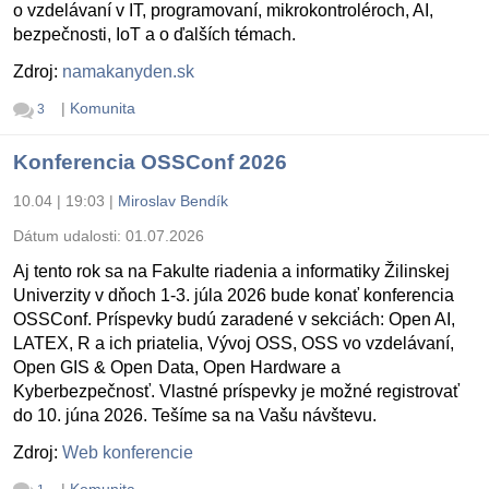
o vzdelávaní v IT, programovaní, mikrokontroléroch, AI,
bezpečnosti, IoT a o ďalších témach.
Zdroj:
namakanyden.sk
|
Komunita
3
Konferencia OSSConf 2026
10.04 | 19:03
|
Miroslav Bendík
Dátum udalosti:
01.07.2026
Aj tento rok sa na Fakulte riadenia a informatiky Žilinskej
Univerzity v dňoch 1-3. júla 2026 bude konať konferencia
OSSConf. Príspevky budú zaradené v sekciách: Open AI,
LATEX, R a ich priatelia, Vývoj OSS, OSS vo vzdelávaní,
Open GIS & Open Data, Open Hardware a
Kyberbezpečnosť. Vlastné príspevky je možné registrovať
do 10. júna 2026. Tešíme sa na Vašu návštevu.
Zdroj:
Web konferencie
|
Komunita