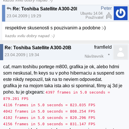
kazdu xvilu dobry napad :-)
Peter
Re: Toshiba Satellite A300-20B
Ubuntu 14.04
23.04.2009 | 19:29
Používateľ
respektive skusenosti s pouzivanim a podobne :-)
kazdu xvilu dobry napad :-)
framfield
Re: Toshiba Satellite A300-20B
23.04.2009 | 19:34
Návštevník
caf, mam toshibu portege m800, grafika je ok, alebo hdmi
som neskusal, fn keys su v poho hibernaciu a suspend som
este nikdy nepouzil, tak na to neviem odpovedat.
grafika je na mojom taka ista ako si spominal, filmy aj 3d je
poho. tu je glxgears:
4397 frames in 5.0 seconds =
879.201 FPS
4116 frames in 5.0 seconds = 823.035 FPS
4042 frames in 5.0 seconds = 808.254 FPS
4102 frames in 5.0 seconds = 820.296 FPS
4156 frames in 5.0 seconds = 831.147 FPS