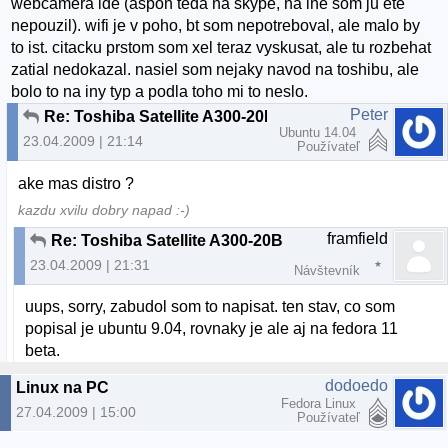
webcamera ide (aspon teda na skype, na ine som ju ete
nepouzil). wifi je v poho, bt som nepotreboval, ale malo by
to ist. citacku prstom som xel teraz vyskusat, ale tu rozbehat
zatial nedokazal. nasiel som nejaky navod na toshibu, ale
bolo to na iny typ a podla toho mi to neslo.
Peter
Re: Toshiba Satellite A300-20B
Ubuntu 14.04
23.04.2009 | 21:14
Používateľ
ake mas distro ?
kazdu xvilu dobry napad :-)
framfield
Re: Toshiba Satellite A300-20B
23.04.2009 | 21:31
Návštevník
uups, sorry, zabudol som to napisat. ten stav, co som
popisal je ubuntu 9.04, rovnaky je ale aj na fedora 11
beta.
dodoedo
Linux na PC
Fedora Linux
27.04.2009 | 15:00
Používateľ