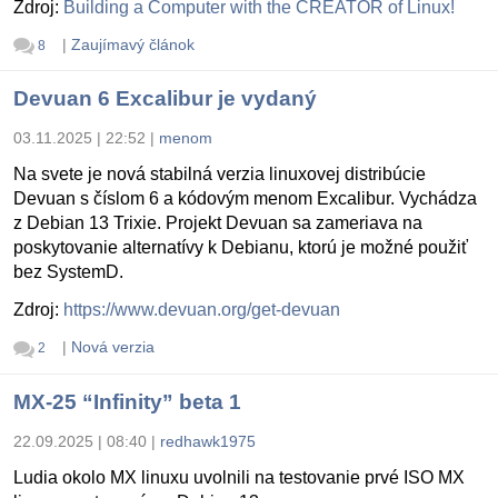
Zdroj:
Building a Computer with the CREATOR of Linux!
|
Zaujímavý článok
8
Devuan 6 Excalibur je vydaný
03.11.2025 | 22:52
|
menom
Na svete je nová stabilná verzia linuxovej distribúcie
Devuan s číslom 6 a kódovým menom Excalibur. Vychádza
z Debian 13 Trixie. Projekt Devuan sa zameriava na
poskytovanie alternatívy k Debianu, ktorú je možné použiť
bez SystemD.
Zdroj:
https://www.devuan.org/get-devuan
|
Nová verzia
2
MX-25 “Infinity” beta 1
22.09.2025 | 08:40
|
redhawk1975
Ludia okolo MX linuxu uvolnili na testovanie prvé ISO MX