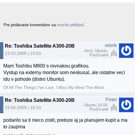
Pre pridávanie komentárov sa
musíte prihlásiť
.
rebrik
Re: Toshiba Satellite A300-20B
Arch, Ubuntu
23.03.2009 | 23:03
Používateľ
Mam Toshibu M800 s rovnakou grafikou.
Vystup na externy monitor som neskusal, ale ostatne veci
idu v pohode (distro Ubuntu).
Of All The Things I've Lost, I Miss My Mind The Most.
Peter
Re: Toshiba Satellite A300-20B
Ubuntu 14.04
23.04.2009 | 19:19
Používateľ
podarilo sa ti nieco zistit, pretoze aj ja planujem kupit a ma
to zaujima