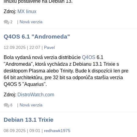
linuxu postavené na Debian 13.
Zdroj:
MX linux
|
Nová verzia
2
Q4OS 6.1 "Andromeda"
12.09.2025 | 22:07
|
Pavel
Bola vydaná nová verzia distribúcie
Q4OS
6.1
"Andromeda", ktorá vychádza z Debianu 13.1 Trixie s
desktopom Plasma alebo Trinity. Bude k dispozícii len pre
64 bit architektúru, pre 32 bit sa odporúča staršia verzia
Q4OS 5 "Aquarius".
Zdroj:
DistroWatch.com
|
Nová verzia
6
Debian 13.1 Trixie
08.09.2025 | 09:01
|
redhawk1975