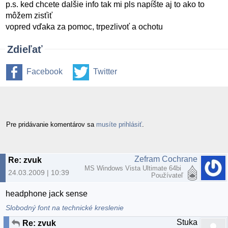
p.s. ked chcete dalšie info tak mi pls napíšte aj to ako to
môžem zisťiť
vopred vďaka za pomoc, trpezlivoť a ochotu
Zdieľať
Facebook
Twitter
Pre pridávanie komentárov sa
musíte prihlásiť
.
Zefram Cochrane
Re: zvuk
MS Windows Vista Ultimate 64bi
24.03.2009 | 10:39
Používateľ
headphone jack sense
Slobodný font na technické kreslenie
Stuka
Re: zvuk