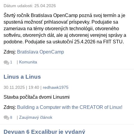
Dátum udalosti:
25.04.2026
Štvrtý ročník Bratislava OpenCamp pozná svoj termín a je
spustená možnosť prihlasovať príspevky. Podujatie sa
zameriava na témy otvorených technológii, otvoreného
softvéru, otvorených dát, ale aj otvorenej verejnej správy a
podobne. Podujatie sa uskutoční 25.4.2026 na FIIT STU.
Zdroj:
Bratislava OpenCamp
|
Komunita
1
Linus a Linus
30.11.2025 | 19:40
|
redhawk1975
Stavba počítača dvomi Linusmi
Zdroj:
Building a Computer with the CREATOR of Linux!
|
Zaujímavý článok
8
Devuan 6 Excalibur je vydaný