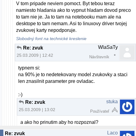
V tom pripade neviem pomoct. Byt tebou teraz
namiesto hladania ako to vypnut hladam dovod preco
to tam nie je. Ja to tam na notebooku mam ale na
desktope to tam nemam. Asi to linuxovy driver tvojej
zvukovej karty nepodporuje.
Slobodný font na technické kreslenie
WlaSaTy
Re: zvuk
25.03.2009 | 12:42
Návštevník
typnem si:
na 90% je to nedetekovany model zvukovky a staci
len znasilnit parameter pre ovladac.
:-)
stuka
Re: zvuk
25.03.2009 | 13:02
Používateľ
a ako ho prinutim aby ho rozpoznal?
Laco
Re: zvuk