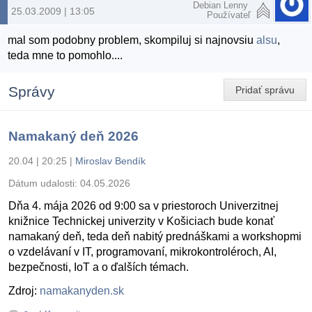
Debian Lenny
25.03.2009 | 13:05
Používateľ
mal som podobny problem, skompiluj si najnovsiu
alsu
,
teda mne to pomohlo....
Správy
Pridať správu
Namakaný deň 2026
20.04 | 20:25
|
Miroslav Bendík
Dátum udalosti:
04.05.2026
Dňa 4. mája 2026 od 9:00 sa v priestoroch Univerzitnej
knižnice Technickej univerzity v Košiciach bude konať
namakaný deň, teda deň nabitý prednáškami a workshopmi
o vzdelávaní v IT, programovaní, mikrokontroléroch, AI,
bezpečnosti, IoT a o ďalších témach.
Zdroj:
namakanyden.sk