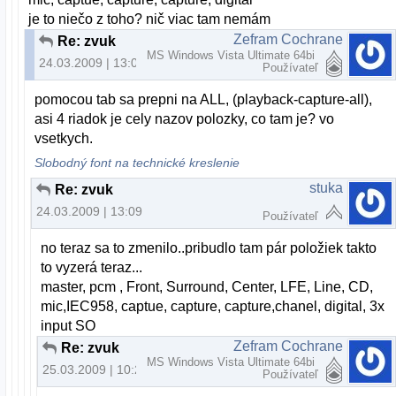
je to niečo z toho? nič viac tam nemám
Zefram Cochrane
Re: zvuk
MS Windows Vista Ultimate 64bi
24.03.2009 | 13:05
Používateľ
pomocou tab sa prepni na ALL, (playback-capture-all),
asi 4 riadok je cely nazov polozky, co tam je? vo
vsetkych.
Slobodný font na technické kreslenie
stuka
Re: zvuk
24.03.2009 | 13:09
Používateľ
no teraz sa to zmenilo..pribudlo tam pár položiek takto
to vyzerá teraz...
master, pcm , Front, Surround, Center, LFE, Line, CD,
mic,IEC958, captue, capture, capture,chanel, digital, 3x
input SO
Zefram Cochrane
Re: zvuk
MS Windows Vista Ultimate 64bi
25.03.2009 | 10:20
Používateľ