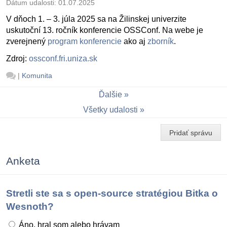
Dátum udalosti:
01.07.2025
V dňoch 1. – 3. júla 2025 sa na Žilinskej univerzite
uskutoční 13. ročník konferencie OSSConf. Na webe je
zverejnený
program konferencie
ako aj
zborník
.
Zdroj:
ossconf.fri.uniza.sk
|
Komunita
Ďalšie
Všetky udalosti
Pridať správu
Anketa
Stretli ste sa s open-source stratégiou Bitka o
Wesnoth?
Áno, hral som alebo hrávam