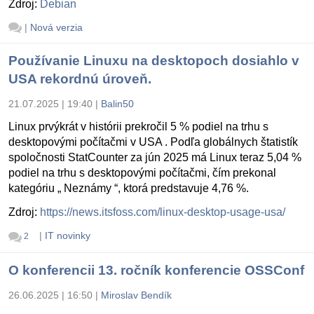
Zdroj:
Debian
|
Nová verzia
Používanie Linuxu na desktopoch dosiahlo v
USA rekordnú úroveň.
21.07.2025 | 19:40
|
Balin50
Linux prvýkrát v histórii prekročil 5 % podiel na trhu s
desktopovými počítačmi v USA . Podľa globálnych štatistík
spoločnosti StatCounter za jún 2025 má Linux teraz 5,04 %
podiel na trhu s desktopovými počítačmi, čím prekonal
kategóriu „ Neznámy “, ktorá predstavuje 4,76 %.
Zdroj:
https://news.itsfoss.com/linux-desktop-usage-usa/
|
IT novinky
2
O konferencii 13. ročník konferencie OSSConf
26.06.2025 | 16:50
|
Miroslav Bendík