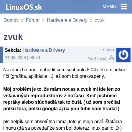
MENU
Domov
Fórum
Hardware a Drivery
zvuk
zvuk
stuka
Sekcia
:
Hardware a Drivery
24.03.2009 | 09:53
Používateľ
Nazdar chalani... nahodil som si ubuntu 8.04 celkom pekne
fičí (grafika, aplikácie ...), až som bol prekvapený.
Môj problém je to, že mám noťas a zvuk mi ide len zo
vstavaných reproduktorov z noťasu. Keď pichnem
repráky alebo slúchadlá tak to čuší. ( už som prečítal
polku fora, polku googla aj na you tube som hľadal )
pls helpík som absolútna lama, toto je moja prvá ištalácia
linuxu (dá sa povedať že som bol doteraz linux panic :D )