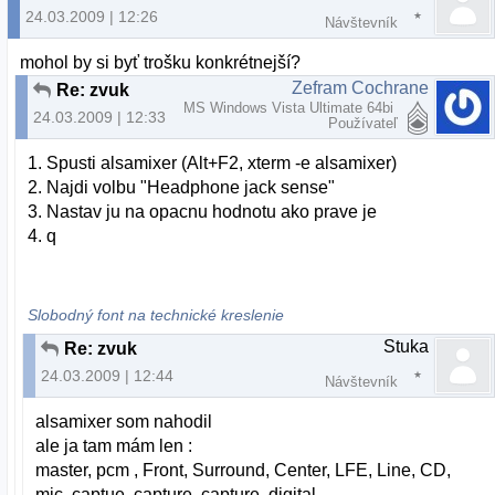
24.03.2009 | 12:26
Návštevník
mohol by si byť trošku konkrétnejší?
Zefram Cochrane
Re: zvuk
MS Windows Vista Ultimate 64bi
24.03.2009 | 12:33
Používateľ
1. Spusti alsamixer (Alt+F2, xterm -e alsamixer)
2. Najdi volbu "Headphone jack sense"
3. Nastav ju na opacnu hodnotu ako prave je
4. q
Slobodný font na technické kreslenie
Stuka
Re: zvuk
24.03.2009 | 12:44
Návštevník
alsamixer som nahodil
ale ja tam mám len :
master, pcm , Front, Surround, Center, LFE, Line, CD,
mic, captue, capture, capture, digital