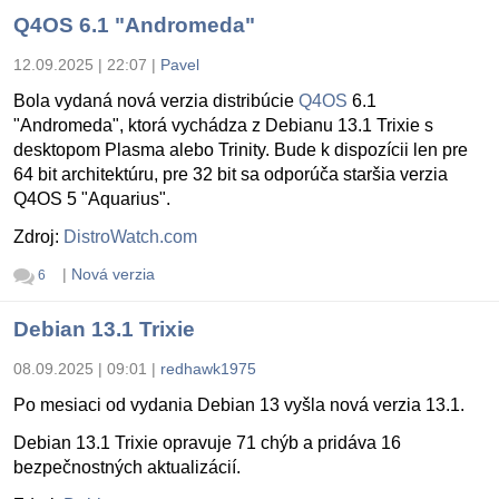
Q4OS 6.1 "Andromeda"
12.09.2025 | 22:07
|
Pavel
Bola vydaná nová verzia distribúcie
Q4OS
6.1
"Andromeda", ktorá vychádza z Debianu 13.1 Trixie s
desktopom Plasma alebo Trinity. Bude k dispozícii len pre
64 bit architektúru, pre 32 bit sa odporúča staršia verzia
Q4OS 5 "Aquarius".
Zdroj:
DistroWatch.com
|
Nová verzia
6
Debian 13.1 Trixie
08.09.2025 | 09:01
|
redhawk1975
Po mesiaci od vydania Debian 13 vyšla nová verzia 13.1.
Debian 13.1 Trixie opravuje 71 chýb a pridáva 16
bezpečnostných aktualizácií.