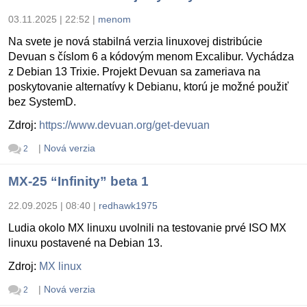
03.11.2025 | 22:52
|
menom
Na svete je nová stabilná verzia linuxovej distribúcie
Devuan s číslom 6 a kódovým menom Excalibur. Vychádza
z Debian 13 Trixie. Projekt Devuan sa zameriava na
poskytovanie alternatívy k Debianu, ktorú je možné použiť
bez SystemD.
Zdroj:
https://www.devuan.org/get-devuan
|
Nová verzia
2
MX-25 “Infinity” beta 1
22.09.2025 | 08:40
|
redhawk1975
Ludia okolo MX linuxu uvolnili na testovanie prvé ISO MX
linuxu postavené na Debian 13.
Zdroj:
MX linux
|
Nová verzia
2