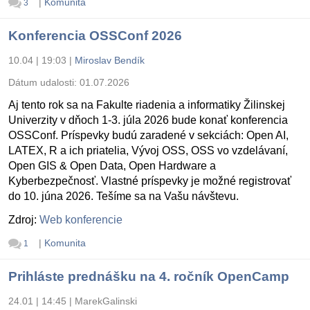
|
Komunita
3
Konferencia OSSConf 2026
10.04 | 19:03
|
Miroslav Bendík
Dátum udalosti:
01.07.2026
Aj tento rok sa na Fakulte riadenia a informatiky Žilinskej
Univerzity v dňoch 1-3. júla 2026 bude konať konferencia
OSSConf. Príspevky budú zaradené v sekciách: Open AI,
LATEX, R a ich priatelia, Vývoj OSS, OSS vo vzdelávaní,
Open GIS & Open Data, Open Hardware a
Kyberbezpečnosť. Vlastné príspevky je možné registrovať
do 10. júna 2026. Tešíme sa na Vašu návštevu.
Zdroj:
Web konferencie
|
Komunita
1
Prihláste prednášku na 4. ročník OpenCamp
24.01 | 14:45
|
MarekGalinski