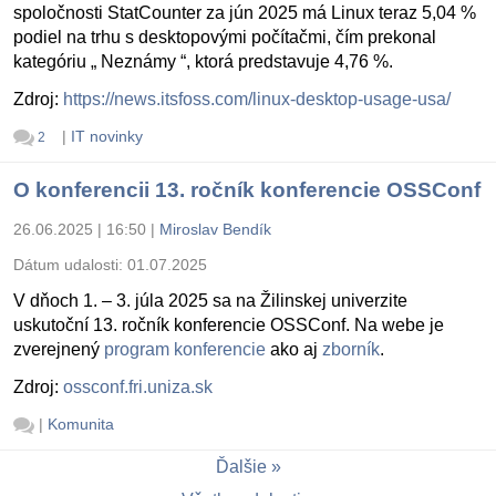
spoločnosti StatCounter za jún 2025 má Linux teraz 5,04 %
podiel na trhu s desktopovými počítačmi, čím prekonal
kategóriu „ Neznámy “, ktorá predstavuje 4,76 %.
Zdroj:
https://news.itsfoss.com/linux-desktop-usage-usa/
|
IT novinky
2
O konferencii 13. ročník konferencie OSSConf
26.06.2025 | 16:50
|
Miroslav Bendík
Dátum udalosti:
01.07.2025
V dňoch 1. – 3. júla 2025 sa na Žilinskej univerzite
uskutoční 13. ročník konferencie OSSConf. Na webe je
zverejnený
program konferencie
ako aj
zborník
.
Zdroj:
ossconf.fri.uniza.sk
|
Komunita
Ďalšie