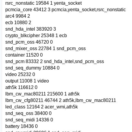
rsrc_nonstatic 19584 1 yenta_socket
pcmcia_core 43412 3 pcmcia,yenta_socket,rsrc_nonstatic
arc4 9984 2
ecb 10880 2
snd_hda_intel 383920 3
crypto_blkcipher 25348 1 ecb
snd_pcm_oss 46720 0
snd_mixer_oss 22784 1 snd_pcm_oss
container 11520 0
snd_pcm 83332 2 snd_hda_intel,snd_pcm_oss
snd_seq_dummy 10884 0
video 25232 0
output 11008 1 video
ath5k 116612 0
lbm_cw_mac80211 215600 1 ath5k
lbm_cw_cfg80211 46744 2 ath5k,lbm_cw_mac80211
led_class 12164 2 acer_wmi,ath5k
snd_seq_oss 38400 0
snd_seq_midi 14336 0
battery 18436 0