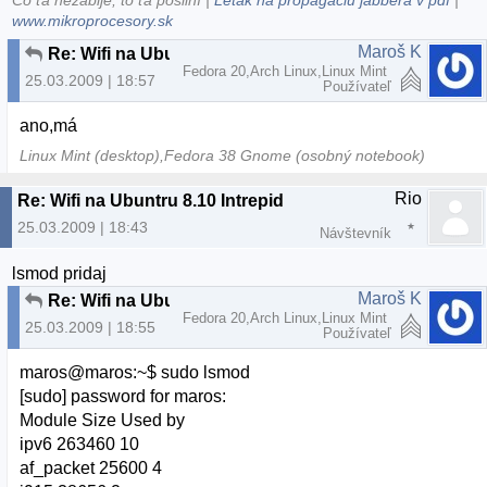
Čo ťa nezabije, to ťa posilní |
Leták na propagáciu jabbera v pdf
|
www.mikroprocesory.sk
Maroš K
Re: Wifi na Ubuntru 8.10 Intrepid
Fedora 20,Arch Linux,Linux Mint
25.03.2009 | 18:57
Používateľ
ano,má
Linux Mint (desktop),Fedora 38 Gnome (osobný notebook)
Rio
Re: Wifi na Ubuntru 8.10 Intrepid
25.03.2009 | 18:43
Návštevník
lsmod pridaj
Maroš K
Re: Wifi na Ubuntru 8.10 Intrepid
Fedora 20,Arch Linux,Linux Mint
25.03.2009 | 18:55
Používateľ
maros@maros:~$ sudo lsmod
[sudo] password for maros:
Module Size Used by
ipv6 263460 10
af_packet 25600 4