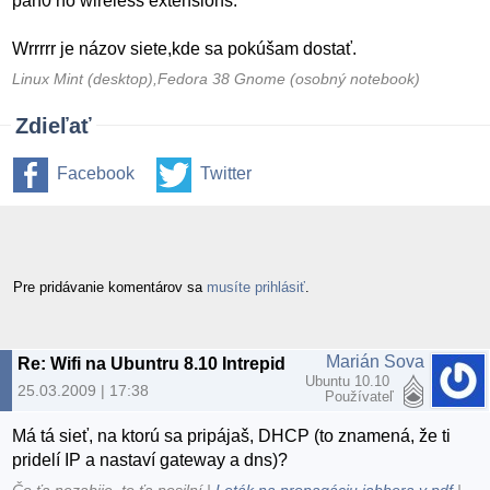
pan0 no wireless extensions.
Wrrrrr je názov siete,kde sa pokúšam dostať.
Linux Mint (desktop),Fedora 38 Gnome (osobný notebook)
Zdieľať
Facebook
Twitter
Pre pridávanie komentárov sa
musíte prihlásiť
.
Marián Sova
Re: Wifi na Ubuntru 8.10 Intrepid
Ubuntu 10.10
25.03.2009 | 17:38
Používateľ
Má tá sieť, na ktorú sa pripájaš, DHCP (to znamená, že ti
pridelí IP a nastaví gateway a dns)?