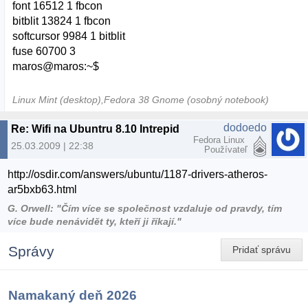
font 16512 1 fbcon
bitblit 13824 1 fbcon
softcursor 9984 1 bitblit
fuse 60700 3
maros@maros:~$
Linux Mint (desktop),Fedora 38 Gnome (osobný notebook)
dodoedo
Re: Wifi na Ubuntru 8.10 Intrepid
Fedora Linux
25.03.2009 | 22:38
Používateľ
http://osdir.com/answers/ubuntu/1187-drivers-atheros-
ar5bxb63.html
G. Orwell: "Čím více se společnost vzdaluje od pravdy, tím
více bude nenávidět ty, kteří ji říkají."
Správy
Pridať správu
Namakaný deň 2026