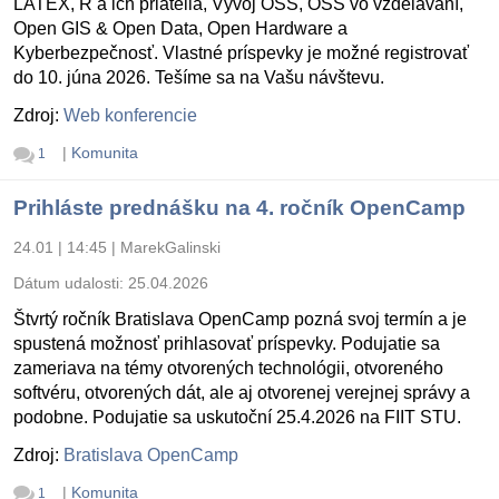
LATEX, R a ich priatelia, Vývoj OSS, OSS vo vzdelávaní,
Open GIS & Open Data, Open Hardware a
Kyberbezpečnosť. Vlastné príspevky je možné registrovať
do 10. júna 2026. Tešíme sa na Vašu návštevu.
Zdroj:
Web konferencie
|
Komunita
1
Prihláste prednášku na 4. ročník OpenCamp
24.01 | 14:45
|
MarekGalinski
Dátum udalosti:
25.04.2026
Štvrtý ročník Bratislava OpenCamp pozná svoj termín a je
spustená možnosť prihlasovať príspevky. Podujatie sa
zameriava na témy otvorených technológii, otvoreného
softvéru, otvorených dát, ale aj otvorenej verejnej správy a
podobne. Podujatie sa uskutoční 25.4.2026 na FIIT STU.
Zdroj:
Bratislava OpenCamp
|
Komunita
1