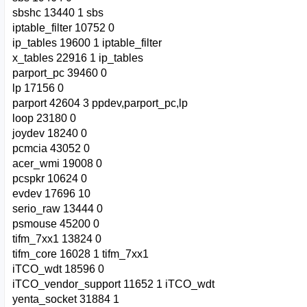
sbshc 13440 1 sbs
iptable_filter 10752 0
ip_tables 19600 1 iptable_filter
x_tables 22916 1 ip_tables
parport_pc 39460 0
lp 17156 0
parport 42604 3 ppdev,parport_pc,lp
loop 23180 0
joydev 18240 0
pcmcia 43052 0
acer_wmi 19008 0
pcspkr 10624 0
evdev 17696 10
serio_raw 13444 0
psmouse 45200 0
tifm_7xx1 13824 0
tifm_core 16028 1 tifm_7xx1
iTCO_wdt 18596 0
iTCO_vendor_support 11652 1 iTCO_wdt
yenta_socket 31884 1