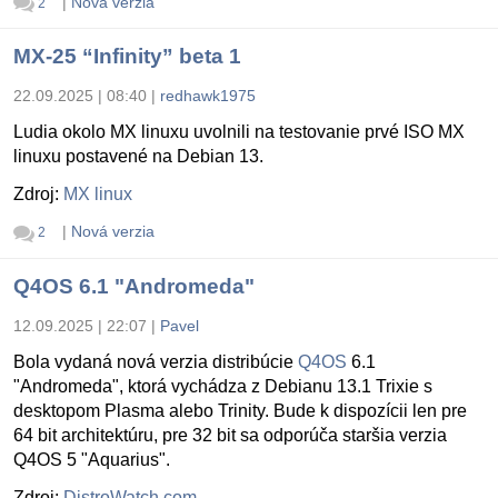
|
Nová verzia
2
MX-25 “Infinity” beta 1
22.09.2025 | 08:40
|
redhawk1975
Ludia okolo MX linuxu uvolnili na testovanie prvé ISO MX
linuxu postavené na Debian 13.
Zdroj:
MX linux
|
Nová verzia
2
Q4OS 6.1 "Andromeda"
12.09.2025 | 22:07
|
Pavel
Bola vydaná nová verzia distribúcie
Q4OS
6.1
"Andromeda", ktorá vychádza z Debianu 13.1 Trixie s
desktopom Plasma alebo Trinity. Bude k dispozícii len pre
64 bit architektúru, pre 32 bit sa odporúča staršia verzia
Q4OS 5 "Aquarius".
Zdroj:
DistroWatch.com