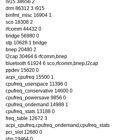
i915 38656 2
drm 86312 3 i915
binfmt_misc 16904 1
sco 18308 2
rfcomm 44432 0
bridge 56980 0
stp 10628 1 bridge
bnep 20480 2
l2cap 30464 6 rfcomm,bnep
bluetooth 61924 6 sco,rfcomm,bnep,l2cap
ppdev 15620 0
acpi_cpufreq 15500 1
cpufreq_userspace 11396 0
cpufreq_conservative 14600 0
cpufreq_powersave 9856 0
cpufreq_ondemand 14988 1
cpufreq_stats 13188 0
freq_table 12672 3
acpi_cpufreq,cpufreq_ondemand,cpufreq_stats
pci_slot 12680 0
sbs 19464 0