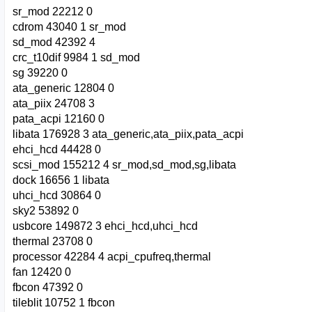
sr_mod 22212 0
cdrom 43040 1 sr_mod
sd_mod 42392 4
crc_t10dif 9984 1 sd_mod
sg 39220 0
ata_generic 12804 0
ata_piix 24708 3
pata_acpi 12160 0
libata 176928 3 ata_generic,ata_piix,pata_acpi
ehci_hcd 44428 0
scsi_mod 155212 4 sr_mod,sd_mod,sg,libata
dock 16656 1 libata
uhci_hcd 30864 0
sky2 53892 0
usbcore 149872 3 ehci_hcd,uhci_hcd
thermal 23708 0
processor 42284 4 acpi_cpufreq,thermal
fan 12420 0
fbcon 47392 0
tileblit 10752 1 fbcon