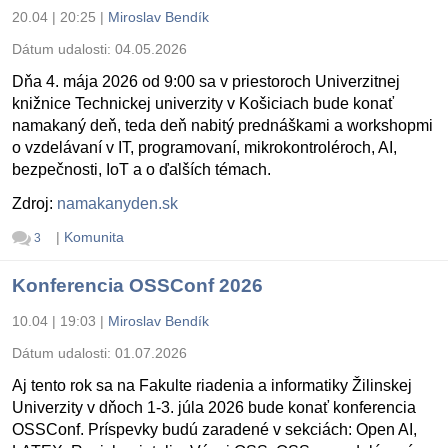
20.04 | 20:25
|
Miroslav Bendík
Dátum udalosti:
04.05.2026
Dňa 4. mája 2026 od 9:00 sa v priestoroch Univerzitnej
knižnice Technickej univerzity v Košiciach bude konať
namakaný deň, teda deň nabitý prednáškami a workshopmi
o vzdelávaní v IT, programovaní, mikrokontroléroch, AI,
bezpečnosti, IoT a o ďalších témach.
Zdroj:
namakanyden.sk
|
Komunita
3
Konferencia OSSConf 2026
10.04 | 19:03
|
Miroslav Bendík
Dátum udalosti:
01.07.2026
Aj tento rok sa na Fakulte riadenia a informatiky Žilinskej
Univerzity v dňoch 1-3. júla 2026 bude konať konferencia
OSSConf. Príspevky budú zaradené v sekciách: Open AI,