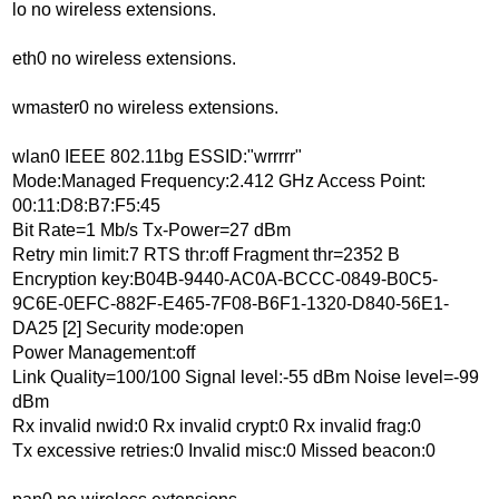
lo no wireless extensions.
eth0 no wireless extensions.
wmaster0 no wireless extensions.
wlan0 IEEE 802.11bg ESSID:"wrrrrr"
Mode:Managed Frequency:2.412 GHz Access Point:
00:11:D8:B7:F5:45
Bit Rate=1 Mb/s Tx-Power=27 dBm
Retry min limit:7 RTS thr:off Fragment thr=2352 B
Encryption key:B04B-9440-AC0A-BCCC-0849-B0C5-
9C6E-0EFC-882F-E465-7F08-B6F1-1320-D840-56E1-
DA25 [2] Security mode:open
Power Management:off
Link Quality=100/100 Signal level:-55 dBm Noise level=-99
dBm
Rx invalid nwid:0 Rx invalid crypt:0 Rx invalid frag:0
Tx excessive retries:0 Invalid misc:0 Missed beacon:0