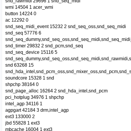
snd_rawmidi 29696 1 snd_seq_midi
wmi 14504 1 acer_wmi
button 14224 0
ac 12292 0
snd_seq_midi_event 15232 2 snd_seq_oss,snd_seq_midi
snd_seq 57776 6
snd_seq_dummy,snd_seq_oss,snd_seq_midi,snd_seq_midi
snd_timer 29832 2 snd_pcm,snd_seq
snd_seq_device 15116 5
snd_seq_dummy,snd_seq_oss,snd_seq_midi,snd_rawmidi,
snd 63268 15
snd_hda_intel,snd_pcm_oss,snd_mixer_oss,snd_pcm,snd_s
soundcore 15328 1 snd
shpchp 38164 0
snd_page_alloc 16264 2 snd_hda_intel,snd_pcm
pci_hotplug 34976 1 shpchp
intel_agp 34116 1
agpgart 42184 3 drm,intel_agp
ext3 133000 2
jbd 55828 1 ext3
mbcache 16004 1 ext3