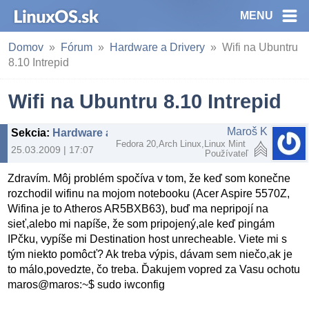
MENU
Domov
Fórum
Hardware a Drivery
Wifi na Ubuntru
8.10 Intrepid
Wifi na Ubuntru 8.10 Intrepid
Maroš K
Sekcia
:
Hardware a Drivery
Fedora 20,Arch Linux,Linux Mint
25.03.2009 | 17:07
Používateľ
Zdravím. Môj problém spočíva v tom, že keď som konečne
rozchodil wifinu na mojom notebooku (Acer Aspire 5570Z,
Wifina je to Atheros AR5BXB63), buď ma nepripojí na
sieť,alebo mi napíše, že som pripojený,ale keď pingám
IPčku, vypíše mi Destination host unrecheable. Viete mi s
tým niekto pomôcť? Ak treba výpis, dávam sem niečo,ak je
to málo,povedzte, čo treba. Ďakujem vopred za Vasu ochotu
maros@maros:~$ sudo iwconfig