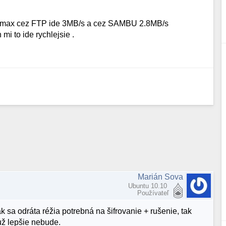
i to max cez FTP ide 3MB/s a cez SAMBU 2.8MB/s
mi to ide rychlejsie .
Marián Sova
Ubuntu 10.10
Používateľ
 ak sa odráta réžia potrebná na šifrovanie + rušenie, tak
už lepšie nebude.