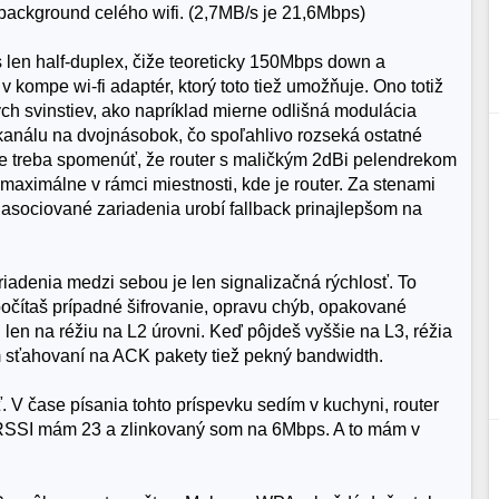
ý background celého wifi. (2,7MB/s je 21,6Mbps)
s len half-duplex, čiže teoreticky 150Mbps down a
kompe wi-fi adaptér, ktorý toto tiež umožňuje. Ono totiž
ch svinstiev, ako napríklad mierne odlišná modulácia
 kanálu na dvojnásobok, čo spoľahlivo rozseká ostatné
 je treba spomenúť, že router s maličkým 2dBi pelendrekom
maximálne v rámci miestnosti, kde je router. Za stenami
 asociované zariadenia urobí fallback prinajlepšom na
ariadenia medzi sebou je len signalizačná rýchlosť. To
počítaš prípadné šifrovanie, opravu chýb, opakované
en na réžiu na L2 úrovni. Keď pôjdeš vyššie na L3, réžia
m sťahovaní na ACK pakety tiež pekný bandwidth.
. V čase písania tohto príspevku sedím v kuchyni, router
y, RSSI mám 23 a zlinkovaný som na 6Mbps. A to mám v