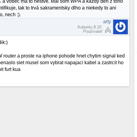
 a vôbec ma to neštve. Mal som WPA a každý deň z toho
ifikuje, tak to trvá sakramentsky dlho a niekedy to ani
o, nech :).
arty
Kubuntu 8.10
Používateľ
ik:)
router a proste na iphone pohode hnet chytim signal ked
enaslo siet musel som vybrat napajaci kabel a zastrcit ho
t furt kua