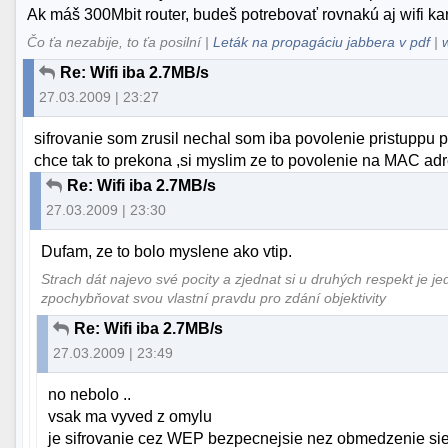
Ak máš 300Mbit router, budeš potrebovať rovnakú aj wifi kart
Čo ťa nezabije, to ťa posilní |
Leták na propagáciu jabbera v pdf
|
Re: Wifi iba 2.7MB/s
27.03.2009 | 23:27
sifrovanie som zrusil nechal som iba povolenie pristuppu p
chce tak to prekona ,si myslim ze to povolenie na MAC adr
Re: Wifi iba 2.7MB/s
27.03.2009 | 23:30
Dufam, ze to bolo myslene ako vtip.
Strach dát najevo své pocity a zjednat si u druhých respekt je j
zpochybňovat svou vlastní pravdu pro zdání objektivity
Re: Wifi iba 2.7MB/s
27.03.2009 | 23:49
no nebolo ..
vsak ma vyved z omylu
je sifrovanie cez WEP bezpecnejsie nez obmedzenie si