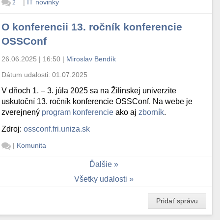
|
IT novinky
2
O konferencii 13. ročník konferencie
OSSConf
26.06.2025 | 16:50
|
Miroslav Bendík
Dátum udalosti:
01.07.2025
V dňoch 1. – 3. júla 2025 sa na Žilinskej univerzite
uskutoční 13. ročník konferencie OSSConf. Na webe je
zverejnený
program konferencie
ako aj
zborník
.
Zdroj:
ossconf.fri.uniza.sk
|
Komunita
Ďalšie
Všetky udalosti
Pridať správu