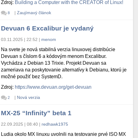
Zdroj:
Building a Computer with the CREATOR of Linux!
|
Zaujímavý článok
8
Devuan 6 Excalibur je vydaný
03.11.2025 | 22:52
|
menom
Na svete je nová stabilná verzia linuxovej distribúcie
Devuan s číslom 6 a kódovým menom Excalibur.
Vychádza z Debian 13 Trixie. Projekt Devuan sa
zameriava na poskytovanie alternatívy k Debianu, ktorú je
možné použiť bez SystemD.
Zdroj:
https://www.devuan.org/get-devuan
|
Nová verzia
2
MX-25 “Infinity” beta 1
22.09.2025 | 08:40
|
redhawk1975
Ludia okolo MX linuxu uvolnili na testovanie prvé ISO MX