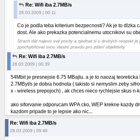
Re: Wifi iba 2.7MB/s
28.03.2009 | 00:11
Co je podla teba kriterium bezpecnosti? Ak je to dlzka c
dost. Ale ako prekazka potencialnemu utocnikovi su o
Strach dát najevo své pocity a zjednat si u druhých respekt je
zpochybňovat svou vlastní pravdu pro zdání objektivity
Re: Wifi iba 2.7MB/s
28.03.2009 | 00:39
54Mbit je presnejsie 6.75 MBajtu. a je to naozaj teoretick
2.7MByt/s je dobra hodnota ( takisto si nemyslim zeby si
x - wireless prepojoch) , ak chces nieco rychlejsie skus n-
ako siforvanie odporucam WPA cko, WEP krekne kazdy dru
kazdom pripade to je lepsie ako nic...
Re: Wifi iba 2.7MB/s
28.03.2009 | 09:48