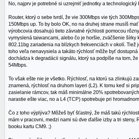
No, najprv je potrebné si uzrejmiť jednotky a technologick
Router, ktorý o sebe tvrdí, že vie 300Mbps vie tých 300Mbp
150Mbps up. To by bolo OK, no na druhej strane musíš mať v 
výrobcovia dosahujú tieto závratné rýchlosti pomocou rôzny
vymyslená taiwancami, alebo čo je horšie, zväčšenie šírky
802.11bg zariadenia na blízkych frekvenciách v okolí. Tiež
toho veľa nenavysiela a takáto rýchlosť môže byť dostupná 
dochádza k degradácii signálu, ktorý sa podpíše na tom, že
54Mbps.
To však ešte nie je všetko. Rýchlosť, na ktorú sa zlinkujú z
znamená, rýchlosť na druhom layeri (L2). K tomu keď si pri
zasielanie rámcov, tak máš minimálne 20% spotrebovaných l
narastie ešte viac, no a L4 (TCP) spotrebuje pri hromadno
Čo z toho výplýva? Môžeš byť šťastný, že máš takú rýchlosť
mám v pracovni, medzi nami sú dve ďalšie izby a tri sten
booku kartu CM9. ;)