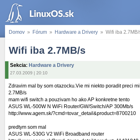
Domov
Fórum
Hardware a Drivery
Wifi iba 2.7MB/
Wifi iba 2.7MB/s
Sekcia
:
Hardware a Drivery
27.03.2009 | 20:10
Zdravim mal by som otazocku.Vie mi niekto poradit preci mi 
2.7MB/s
mam wifi switch a pouzivam ho ako AP konkretne tento
ASUS WL-500W N WiFi Router/GW/Switch/AP 300Mb/s
http://www.agem.sk/?cmd=tovar_detail&product=8700210
predtym som mal
ASUS WL-530G V2 WiFi Broadband router