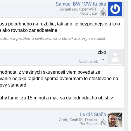
Samuel BWPOW Kupka
Almalinux, OpenWRT
Používateľ
asu potrebneho na rozbitie, tak ano, je bezpecnejsie a to o
be ako rovnako zanedbatelne.
 jedním z problémů civilizovaného člověka, který se naučil
zixo
Návštevník
a hodnota, z vlastnych skusenosti viem povedat ze
frovanie nejako rapidne spomalovalo(mam to otestovane na
kovy standard
hy lamer za 15 minut a mac sa da jednoducho obist, v
Lukáš Staňa
Arch, CentOS, Debian
Používateľ