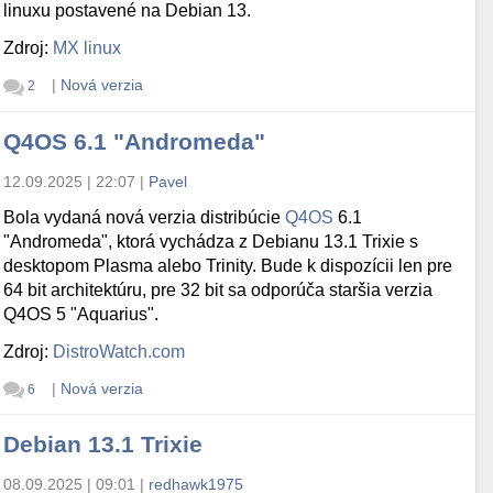
linuxu postavené na Debian 13.
Zdroj:
MX linux
|
Nová verzia
2
Q4OS 6.1 "Andromeda"
12.09.2025 | 22:07
|
Pavel
Bola vydaná nová verzia distribúcie
Q4OS
6.1
"Andromeda", ktorá vychádza z Debianu 13.1 Trixie s
desktopom Plasma alebo Trinity. Bude k dispozícii len pre
64 bit architektúru, pre 32 bit sa odporúča staršia verzia
Q4OS 5 "Aquarius".
Zdroj:
DistroWatch.com
|
Nová verzia
6
Debian 13.1 Trixie
08.09.2025 | 09:01
|
redhawk1975