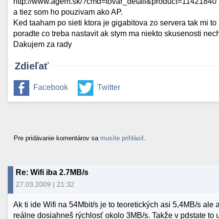
http://www.agem.sk/?cmd=tovar_detail&product=11421840
a tiez som ho pouzivam ako AP.
Ked taaham po sieti ktora je gigabitova zo servera tak m
poradte co treba nastavit ak stym ma niekto skusenosti nech 
Dakujem za rady
Zdieľať
Facebook
Twitter
Pre pridávanie komentárov sa
musíte prihlásiť
.
Re: Wifi iba 2.7MB/s
27.03.2009 | 21:32
Ak ti ide Wifi na 54Mbit/s je to teoretických asi 5,4MB/s ale
reálne dosiahneš rýchlosť okolo 3MB/s. Takže v pdstate to 