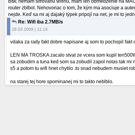
Btw, nemám šifrovanú wifinu, mám len obmedzenie na MAC
router zblbol. Nehovoriac o tom, že kým ma asociuje a autent
nejde. Keď sa mi aj dajaký týpek pripojí na net, je mi to jedn
Re: Wifi iba 2.7MB/s
28.03.2009 | 11:14
vdaka za rady fakt dobre napisane aj som to pochopil fakt d
LEN MA TROSKA zacalo stvat ze vcera som kupil ten500W 
sa zobudim a tuna ked som sa zobudil zapol notas tak mi n
s5 a potom tu wifi hnet chytilo .to snad nebudem musiet robi
na starej tej hore spominanej mi to takto neblblo.