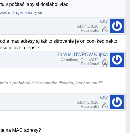
u v počítači aby si dosiahol viac.
www.mikroprocesory.sk
arty
Kubuntu 8.10
Používateľ
odla mac adresy aj tak to sifrovanie je onicom ked nekto
esu je ovela lepsie
Samuel BWPOW Kupka
Almalinux, OpenWRT
Používateľ
edním z problémů civilizovaného člověka, který se naučil
arty
Kubuntu 8.10
Používateľ
ete na MAC adresy?