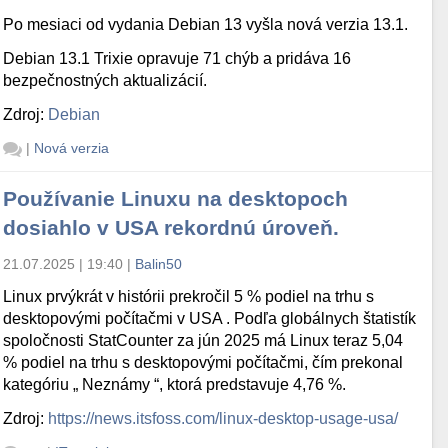
Po mesiaci od vydania Debian 13 vyšla nová verzia 13.1.
Debian 13.1 Trixie opravuje 71 chýb a pridáva 16
bezpečnostných aktualizácií.
Zdroj:
Debian
|
Nová verzia
Používanie Linuxu na desktopoch
dosiahlo v USA rekordnú úroveň.
21.07.2025 | 19:40
|
Balin50
Linux prvýkrát v histórii prekročil 5 % podiel na trhu s
desktopovými počítačmi v USA . Podľa globálnych štatistík
spoločnosti StatCounter za jún 2025 má Linux teraz 5,04
% podiel na trhu s desktopovými počítačmi, čím prekonal
kategóriu „ Neznámy “, ktorá predstavuje 4,76 %.
Zdroj:
https://news.itsfoss.com/linux-desktop-usage-usa/