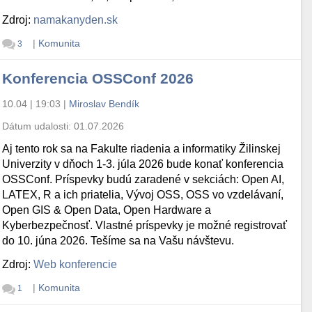
Zdroj:
namakanyden.sk
|
Komunita
3
Konferencia OSSConf 2026
10.04 | 19:03
|
Miroslav Bendík
Dátum udalosti:
01.07.2026
Aj tento rok sa na Fakulte riadenia a informatiky Žilinskej
Univerzity v dňoch 1-3. júla 2026 bude konať konferencia
OSSConf. Príspevky budú zaradené v sekciách: Open AI,
LATEX, R a ich priatelia, Vývoj OSS, OSS vo vzdelávaní,
Open GIS & Open Data, Open Hardware a
Kyberbezpečnosť. Vlastné príspevky je možné registrovať
do 10. júna 2026. Tešíme sa na Vašu návštevu.
Zdroj:
Web konferencie
|
Komunita
1