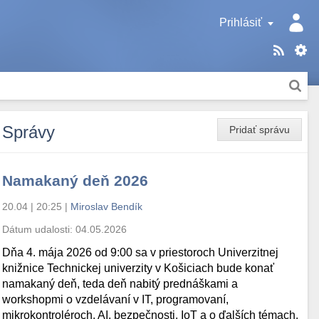
Prihlásiť
Správy
Pridať správu
Namakaný deň 2026
20.04 | 20:25
|
Miroslav Bendík
Dátum udalosti:
04.05.2026
Dňa 4. mája 2026 od 9:00 sa v priestoroch Univerzitnej
knižnice Technickej univerzity v Košiciach bude konať
namakaný deň, teda deň nabitý prednáškami a
workshopmi o vzdelávaní v IT, programovaní,
mikrokontroléroch, AI, bezpečnosti, IoT a o ďalších témach.