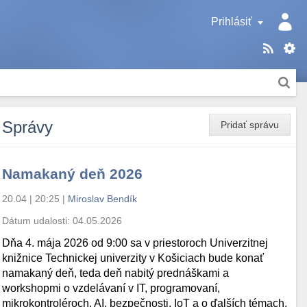
Prihlásiť
Správy
Pridať správu
Namakaný deň 2026
20.04 | 20:25
|
Miroslav Bendík
Dátum udalosti:
04.05.2026
Dňa 4. mája 2026 od 9:00 sa v priestoroch Univerzitnej
knižnice Technickej univerzity v Košiciach bude konať
namakaný deň, teda deň nabitý prednáškami a
workshopmi o vzdelávaní v IT, programovaní,
mikrokontroléroch, AI, bezpečnosti, IoT a o ďalších témach.