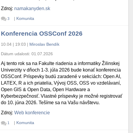
Zdroj:
namakanyden.sk
|
Komunita
3
Konferencia OSSConf 2026
10.04 | 19:03
|
Miroslav Bendík
Dátum udalosti:
01.07.2026
Aj tento rok sa na Fakulte riadenia a informatiky Žilinskej
Univerzity v dňoch 1-3. júla 2026 bude konať konferencia
OSSConf. Príspevky budú zaradené v sekciách: Open AI,
cc=sk
LATEX, R a ich priatelia, Vývoj OSS, OSS vo vzdelávaní,
Open GIS & Open Data, Open Hardware a
Kyberbezpečnosť. Vlastné príspevky je možné registrovať
do 10. júna 2026. Tešíme sa na Vašu návštevu.
Zdroj:
Web konferencie
|
Komunita
1