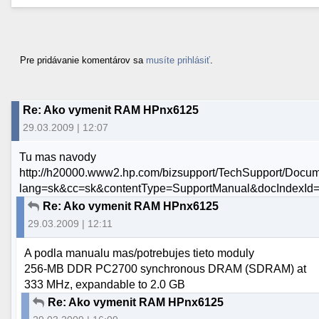
Pre pridávanie komentárov sa
musíte prihlásiť
.
Re: Ako vymenit RAM HPnx6125
29.03.2009 | 12:07
Tu mas navody
http://h20000.www2.hp.com/bizsupport/TechSupport/Docum
lang=sk&cc=sk&contentType=SupportManual&docIndexId
Re: Ako vymenit RAM HPnx6125
29.03.2009 | 12:11
A podla manualu mas/potrebujes tieto moduly
256-MB DDR PC2700 synchronous DRAM (SDRAM) at
333 MHz, expandable to 2.0 GB
Re: Ako vymenit RAM HPnx6125