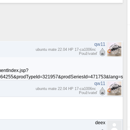
qw11
ubuntu mate 22.04 HP 17-ca1006nc
Používateľ
entIndex.jsp?
=64255&prodTypeId=321957&prodSeriesId=471753&lang=sk&
qw11
ubuntu mate 22.04 HP 17-ca1006nc
Používateľ
deex