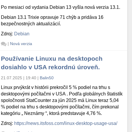
Po mesiaci od vydania Debian 13 vyšla nová verzia 13.1.
Debian 13.1 Trixie opravuje 71 chýb a pridáva 16
bezpečnostných aktualizácií.
Zdroj:
Debian
|
Nová verzia
Používanie Linuxu na desktopoch
dosiahlo v USA rekordnú úroveň.
21.07.2025 | 19:40
|
Balin50
Linux prvýkrát v histórii prekročil 5 % podiel na trhu s
desktopovými počítačmi v USA . Podľa globálnych štatistík
spoločnosti StatCounter za jún 2025 má Linux teraz 5,04
% podiel na trhu s desktopovými počítačmi, čím prekonal
kategóriu „ Neznámy “, ktorá predstavuje 4,76 %.
Zdroj:
https://news.itsfoss.com/linux-desktop-usage-usa/