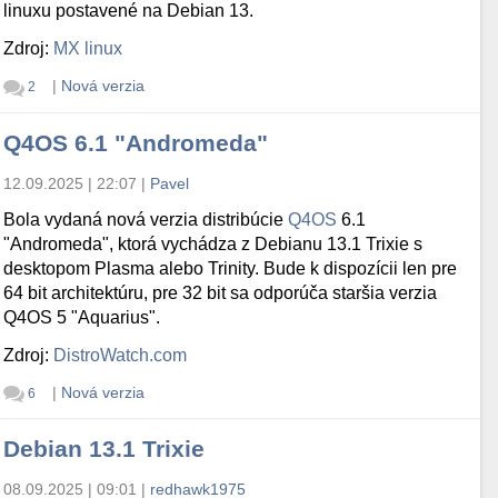
linuxu postavené na Debian 13.
Zdroj:
MX linux
|
Nová verzia
2
Q4OS 6.1 "Andromeda"
12.09.2025 | 22:07
|
Pavel
Bola vydaná nová verzia distribúcie
Q4OS
6.1
"Andromeda", ktorá vychádza z Debianu 13.1 Trixie s
desktopom Plasma alebo Trinity. Bude k dispozícii len pre
64 bit architektúru, pre 32 bit sa odporúča staršia verzia
Q4OS 5 "Aquarius".
Zdroj:
DistroWatch.com
|
Nová verzia
6
Debian 13.1 Trixie
08.09.2025 | 09:01
|
redhawk1975