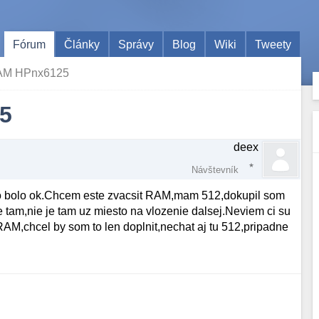
Fórum
Články
Správy
Blog
Wiki
Tweety
RAM HPnx6125
5
deex
Návštevník
to bolo ok.Chcem este zvacsit RAM,mam 512,dokupil som
e tam,nie je tam uz miesto na vlozenie dalsej.Neviem ci su
M,chcel by som to len doplnit,nechat aj tu 512,pripadne