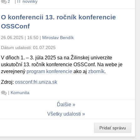
|
IT novinky
2
O konferencii 13. ročník konferencie
OSSConf
26.06.2025 | 16:50
|
Miroslav Bendík
Dátum udalosti:
01.07.2025
V dňoch 1. – 3. júla 2025 sa na Žilinskej univerzite
uskutoční 13. ročník konferencie OSSConf. Na webe je
zverejnený
program konferencie
ako aj
zborník
.
Zdroj:
ossconf.fri.uniza.sk
|
Komunita
Ďalšie
Všetky udalosti
Pridať správu