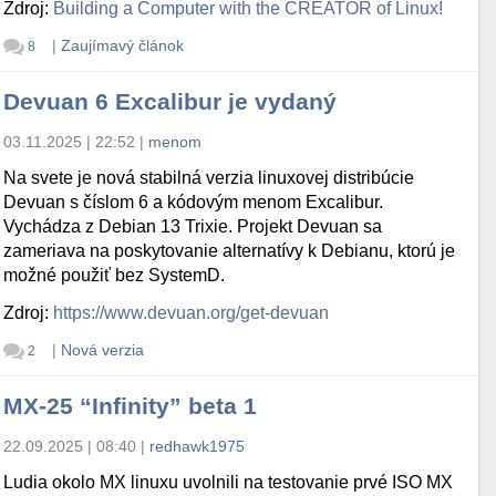
Zdroj:
Building a Computer with the CREATOR of Linux!
|
Zaujímavý článok
8
Devuan 6 Excalibur je vydaný
03.11.2025 | 22:52
|
menom
Na svete je nová stabilná verzia linuxovej distribúcie
Devuan s číslom 6 a kódovým menom Excalibur.
Vychádza z Debian 13 Trixie. Projekt Devuan sa
zameriava na poskytovanie alternatívy k Debianu, ktorú je
možné použiť bez SystemD.
Zdroj:
https://www.devuan.org/get-devuan
|
Nová verzia
2
MX-25 “Infinity” beta 1
22.09.2025 | 08:40
|
redhawk1975
Ludia okolo MX linuxu uvolnili na testovanie prvé ISO MX