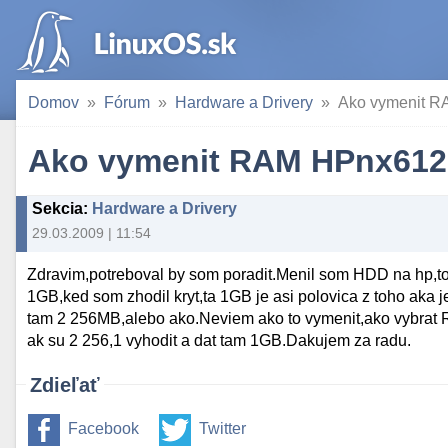
Domov
Fórum
Hardware a Drivery
Ako vymenit 
Ako vymenit RAM HPnx612
Sekcia
:
Hardware a Drivery
29.03.2009 | 11:54
Zdravim,potreboval by som poradit.Menil som HDD na hp,
1GB,ked som zhodil kryt,ta 1GB je asi polovica z toho aka j
tam 2 256MB,alebo ako.Neviem ako to vymenit,ako vybrat RA
ak su 2 256,1 vyhodit a dat tam 1GB.Dakujem za radu.
Zdieľať
Facebook
Twitter