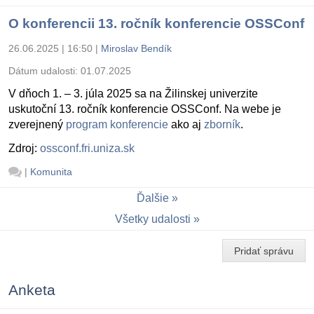
O konferencii 13. ročník konferencie OSSConf
26.06.2025 | 16:50
|
Miroslav Bendík
Dátum udalosti:
01.07.2025
V dňoch 1. – 3. júla 2025 sa na Žilinskej univerzite
uskutoční 13. ročník konferencie OSSConf. Na webe je
zverejnený
program konferencie
ako aj
zborník
.
Zdroj:
ossconf.fri.uniza.sk
|
Komunita
Ďalšie
Všetky udalosti
Pridať správu
Anketa