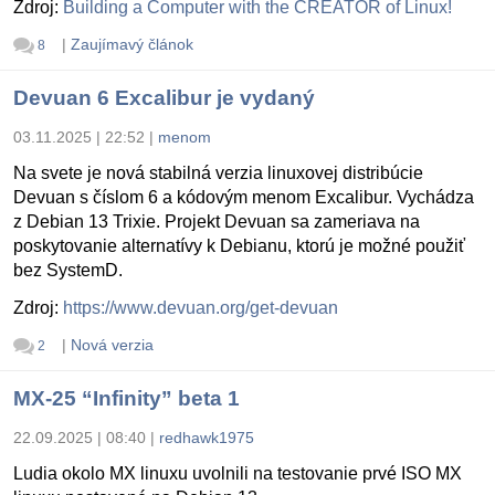
Zdroj:
Building a Computer with the CREATOR of Linux!
|
Zaujímavý článok
8
Devuan 6 Excalibur je vydaný
03.11.2025 | 22:52
|
menom
Na svete je nová stabilná verzia linuxovej distribúcie
Devuan s číslom 6 a kódovým menom Excalibur. Vychádza
z Debian 13 Trixie. Projekt Devuan sa zameriava na
poskytovanie alternatívy k Debianu, ktorú je možné použiť
bez SystemD.
Zdroj:
https://www.devuan.org/get-devuan
|
Nová verzia
2
MX-25 “Infinity” beta 1
22.09.2025 | 08:40
|
redhawk1975
Ludia okolo MX linuxu uvolnili na testovanie prvé ISO MX