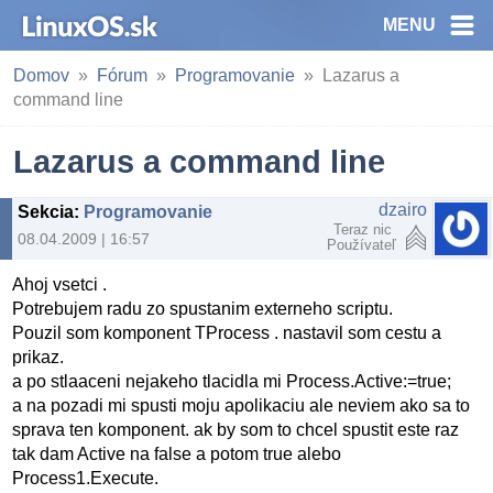
MENU
Domov
Fórum
Programovanie
Lazarus a
command line
Lazarus a command line
dzairo
Sekcia
:
Programovanie
Teraz nic
08.04.2009 | 16:57
Používateľ
Ahoj vsetci .
Potrebujem radu zo spustanim externeho scriptu.
Pouzil som komponent TProcess . nastavil som cestu a
prikaz.
a po stlaaceni nejakeho tlacidla mi Process.Active:=true;
a na pozadi mi spusti moju apolikaciu ale neviem ako sa to
sprava ten komponent. ak by som to chcel spustit este raz
tak dam Active na false a potom true alebo
Process1.Execute.