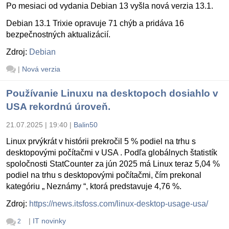
Po mesiaci od vydania Debian 13 vyšla nová verzia 13.1.
Debian 13.1 Trixie opravuje 71 chýb a pridáva 16
bezpečnostných aktualizácií.
Zdroj:
Debian
|
Nová verzia
Používanie Linuxu na desktopoch dosiahlo v
USA rekordnú úroveň.
21.07.2025 | 19:40
|
Balin50
Linux prvýkrát v histórii prekročil 5 % podiel na trhu s
desktopovými počítačmi v USA . Podľa globálnych štatistík
spoločnosti StatCounter za jún 2025 má Linux teraz 5,04 %
podiel na trhu s desktopovými počítačmi, čím prekonal
kategóriu „ Neznámy “, ktorá predstavuje 4,76 %.
Zdroj:
https://news.itsfoss.com/linux-desktop-usage-usa/
|
IT novinky
2