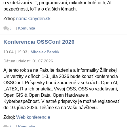
o vzdelávaní v IT, programovaní, mikrokontroléroch, AI,
bezpečnosti, IoT a o ďalších témach.
Zdroj:
namakanyden.sk
|
Komunita
3
Konferencia OSSConf 2026
10.04 | 19:03
|
Miroslav Bendík
Dátum udalosti:
01.07.2026
Aj tento rok sa na Fakulte riadenia a informatiky Žilinskej
Univerzity v dňoch 1-3. júla 2026 bude konať konferencia
OSSConf. Príspevky budú zaradené v sekciách: Open AI,
LATEX, R a ich priatelia, Vývoj OSS, OSS vo vzdelávaní,
Open GIS & Open Data, Open Hardware a
Kyberbezpečnosť. Vlastné príspevky je možné registrovať
do 10. júna 2026. Tešíme sa na Vašu návštevu.
Zdroj:
Web konferencie
|
Komunita