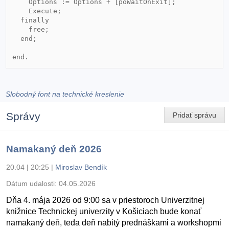
    Options := Options + [poWaitOnExit];

    Execute;

  finally

    free;

  end;

end.
Slobodný font na technické kreslenie
Správy
Pridať správu
Namakaný deň 2026
20.04 | 20:25
|
Miroslav Bendík
Dátum udalosti:
04.05.2026
Dňa 4. mája 2026 od 9:00 sa v priestoroch Univerzitnej
knižnice Technickej univerzity v Košiciach bude konať
namakaný deň, teda deň nabitý prednáškami a workshopmi