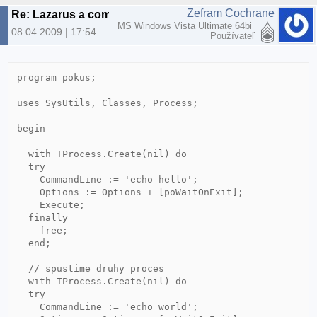
Zefram Cochrane
Re: Lazarus a command line
MS Windows Vista Ultimate 64bi
08.04.2009 | 17:54
Používateľ
program pokus;

uses SysUtils, Classes, Process;

begin

  with TProcess.Create(nil) do

  try

    CommandLine := 'echo hello';

    Options := Options + [poWaitOnExit];

    Execute;

  finally

    free;

  end;

  // spustime druhy proces

  with TProcess.Create(nil) do

  try

    CommandLine := 'echo world';
