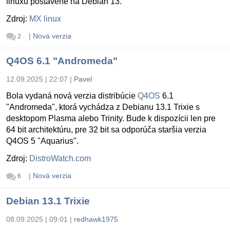
linuxu postavené na Debian 13.
Zdroj:
MX linux
|
Nová verzia
2
Q4OS 6.1 "Andromeda"
12.09.2025 | 22:07
|
Pavel
Bola vydaná nová verzia distribúcie
Q4OS
6.1
"Andromeda", ktorá vychádza z Debianu 13.1 Trixie s
desktopom Plasma alebo Trinity. Bude k dispozícii len pre
64 bit architektúru, pre 32 bit sa odporúča staršia verzia
Q4OS 5 "Aquarius".
Zdroj:
DistroWatch.com
|
Nová verzia
6
Debian 13.1 Trixie
08.09.2025 | 09:01
|
redhawk1975