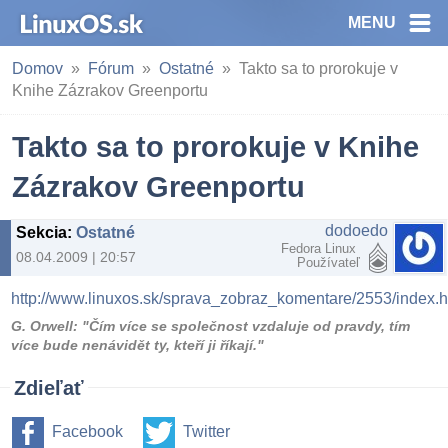
MENU
Domov
Fórum
Ostatné
Takto sa to prorokuje v
Knihe Zázrakov Greenportu
Takto sa to prorokuje v Knihe
Zázrakov Greenportu
dodoedo
Sekcia
:
Ostatné
Fedora Linux
08.04.2009 | 20:57
Používateľ
http://www.linuxos.sk/sprava_zobraz_komentare/2553/index.
G. Orwell: "Čím více se společnost vzdaluje od pravdy, tím
více bude nenávidět ty, kteří ji říkají."
Zdieľať
Facebook
Twitter