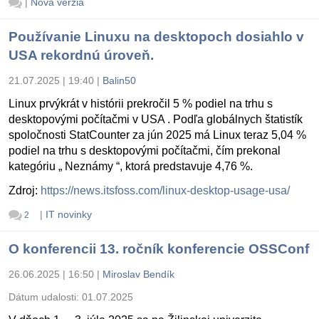
|
Nová verzia
Používanie Linuxu na desktopoch dosiahlo v
USA rekordnú úroveň.
21.07.2025 | 19:40
|
Balin50
Linux prvýkrát v histórii prekročil 5 % podiel na trhu s
desktopovými počítačmi v USA . Podľa globálnych štatistík
spoločnosti StatCounter za jún 2025 má Linux teraz 5,04 %
podiel na trhu s desktopovými počítačmi, čím prekonal
kategóriu „ Neznámy “, ktorá predstavuje 4,76 %.
Zdroj:
https://news.itsfoss.com/linux-desktop-usage-usa/
|
IT novinky
2
O konferencii 13. ročník konferencie OSSConf
26.06.2025 | 16:50
|
Miroslav Bendík
Dátum udalosti:
01.07.2025