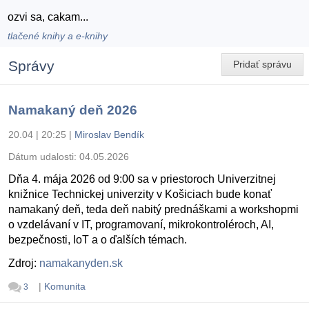
ozvi sa, cakam...
tlačené knihy a e-knihy
Správy
Pridať správu
Namakaný deň 2026
20.04 | 20:25
|
Miroslav Bendík
Dátum udalosti:
04.05.2026
Dňa 4. mája 2026 od 9:00 sa v priestoroch Univerzitnej
knižnice Technickej univerzity v Košiciach bude konať
namakaný deň, teda deň nabitý prednáškami a workshopmi
o vzdelávaní v IT, programovaní, mikrokontroléroch, AI,
bezpečnosti, IoT a o ďalších témach.
Zdroj:
namakanyden.sk
|
Komunita
3