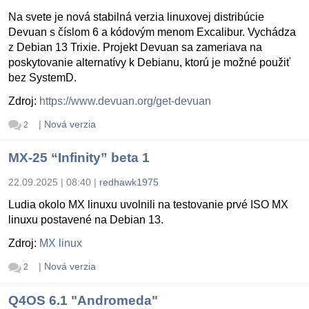
Na svete je nová stabilná verzia linuxovej distribúcie
Devuan s číslom 6 a kódovým menom Excalibur. Vychádza
z Debian 13 Trixie. Projekt Devuan sa zameriava na
poskytovanie alternatívy k Debianu, ktorú je možné použiť
bez SystemD.
Zdroj:
https://www.devuan.org/get-devuan
|
Nová verzia
2
MX-25 “Infinity” beta 1
22.09.2025 | 08:40
|
redhawk1975
Ludia okolo MX linuxu uvolnili na testovanie prvé ISO MX
linuxu postavené na Debian 13.
Zdroj:
MX linux
|
Nová verzia
2
Q4OS 6.1 "Andromeda"