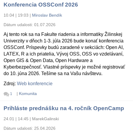
Konferencia OSSConf 2026
10.04 | 19:03
|
Miroslav Bendík
Dátum udalosti:
01.07.2026
Aj tento rok sa na Fakulte riadenia a informatiky Žilinskej
Univerzity v dňoch 1-3. júla 2026 bude konať konferencia
OSSConf. Príspevky budú zaradené v sekciách: Open AI,
LATEX, R a ich priatelia, Vývoj OSS, OSS vo vzdelávaní,
Open GIS & Open Data, Open Hardware a
Kyberbezpečnosť. Vlastné príspevky je možné registrovať
do 10. júna 2026. Tešíme sa na Vašu návštevu.
Zdroj:
Web konferencie
|
Komunita
1
Prihláste prednášku na 4. ročník OpenCamp
24.01 | 14:45
|
MarekGalinski
Dátum udalosti:
25.04.2026