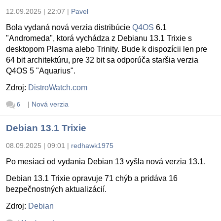
12.09.2025 | 22:07
|
Pavel
Bola vydaná nová verzia distribúcie
Q4OS
6.1
"Andromeda", ktorá vychádza z Debianu 13.1 Trixie s
desktopom Plasma alebo Trinity. Bude k dispozícii len pre
64 bit architektúru, pre 32 bit sa odporúča staršia verzia
Q4OS 5 "Aquarius".
Zdroj:
DistroWatch.com
|
Nová verzia
6
Debian 13.1 Trixie
08.09.2025 | 09:01
|
redhawk1975
Po mesiaci od vydania Debian 13 vyšla nová verzia 13.1.
Debian 13.1 Trixie opravuje 71 chýb a pridáva 16
bezpečnostných aktualizácií.
Zdroj:
Debian