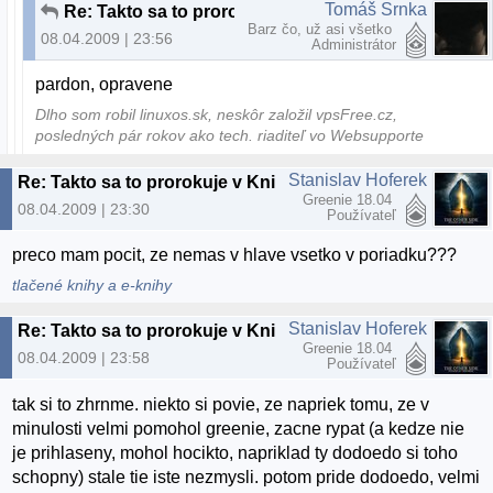
Tomáš Srnka
Re: Takto sa to prorokuje v Knihe Zázrakov Greenportu
Barz čo, už asi všetko
08.04.2009 | 23:56
Administrátor
pardon, opravene
Dlho som robil linuxos.sk, neskôr založil vpsFree.cz,
posledných pár rokov ako tech. riaditeľ vo Websupporte
Stanislav Hoferek
Re: Takto sa to prorokuje v Knihe Zázrakov Greenportu
Greenie 18.04
08.04.2009 | 23:30
Používateľ
preco mam pocit, ze nemas v hlave vsetko v poriadku???
tlačené knihy a e-knihy
Stanislav Hoferek
Re: Takto sa to prorokuje v Knihe Zázrakov Greenportu
Greenie 18.04
08.04.2009 | 23:58
Používateľ
tak si to zhrnme. niekto si povie, ze napriek tomu, ze v
minulosti velmi pomohol greenie, zacne rypat (a kedze nie
je prihlaseny, mohol hocikto, napriklad ty dodoedo si toho
schopny) stale tie iste nezmysli. potom pride dodoedo, velmi