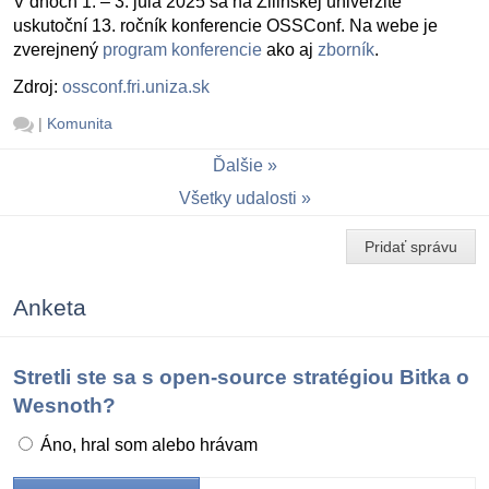
V dňoch 1. – 3. júla 2025 sa na Žilinskej univerzite
uskutoční 13. ročník konferencie OSSConf. Na webe je
zverejnený
program konferencie
ako aj
zborník
.
Zdroj:
ossconf.fri.uniza.sk
|
Komunita
Ďalšie
Všetky udalosti
Pridať správu
Anketa
Stretli ste sa s open-source stratégiou Bitka o
Wesnoth?
Áno, hral som alebo hrávam