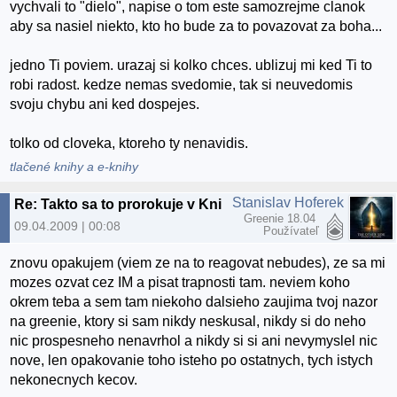
vychvali to "dielo", napise o tom este samozrejme clanok
aby sa nasiel niekto, kto ho bude za to povazovat za boha...
jedno Ti poviem. urazaj si kolko chces. ublizuj mi ked Ti to
robi radost. kedze nemas svedomie, tak si neuvedomis
svoju chybu ani ked dospejes.
tolko od cloveka, ktoreho ty nenavidis.
tlačené knihy a e-knihy
Stanislav Hoferek
Re: Takto sa to prorokuje v Knihe Zázrakov Greenportu
Greenie 18.04
09.04.2009 | 00:08
Používateľ
znovu opakujem (viem ze na to reagovat nebudes), ze sa mi
mozes ozvat cez IM a pisat trapnosti tam. neviem koho
okrem teba a sem tam niekoho dalsieho zaujima tvoj nazor
na greenie, ktory si sam nikdy neskusal, nikdy si do neho
nic prospesneho nenavrhol a nikdy si si ani nevymyslel nic
nove, len opakovanie toho isteho po ostatnych, tych istych
nekonecnych kecov.