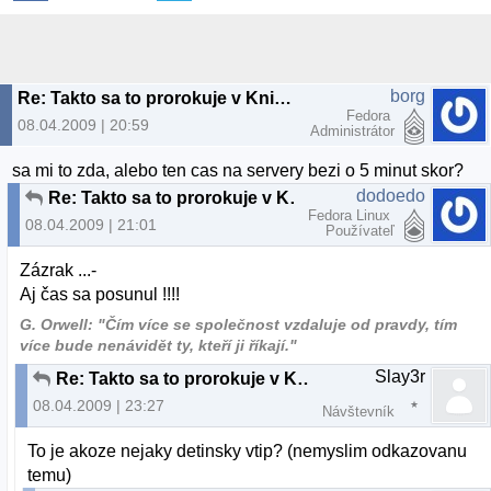
borg
Re: Takto sa to prorokuje v Knihe Zázrakov Greenportu
Fedora
08.04.2009 | 20:59
Administrátor
sa mi to zda, alebo ten cas na servery bezi o 5 minut skor?
dodoedo
Re: Takto sa to prorokuje v Knihe Zázrakov Greenportu
Fedora Linux
08.04.2009 | 21:01
Používateľ
Zázrak ...-
Aj čas sa posunul !!!!
G. Orwell: "Čím více se společnost vzdaluje od pravdy, tím
více bude nenávidět ty, kteří ji říkají."
Slay3r
Re: Takto sa to prorokuje v Knihe Zázrakov Greenportu
08.04.2009 | 23:27
Návštevník
To je akoze nejaky detinsky vtip? (nemyslim odkazovanu
temu)