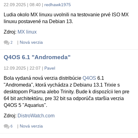
22.09.2025 | 08:40
|
redhawk1975
Ludia okolo MX linuxu uvolnili na testovanie prvé ISO MX
linuxu postavené na Debian 13.
Zdroj:
MX linux
|
Nová verzia
2
Q4OS 6.1 "Andromeda"
12.09.2025 | 22:07
|
Pavel
Bola vydaná nová verzia distribúcie
Q4OS
6.1
"Andromeda", ktorá vychádza z Debianu 13.1 Trixie s
desktopom Plasma alebo Trinity. Bude k dispozícii len pre
64 bit architektúru, pre 32 bit sa odporúča staršia verzia
Q4OS 5 "Aquarius".
Zdroj:
DistroWatch.com
|
Nová verzia
6