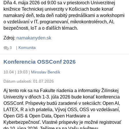
Dňa 4. mája 2026 od 9:00 sa v priestoroch Univerzitnej
knižnice Technickej univerzity v Košiciach bude konať
namakaný deň, teda deň nabitý prednáškami a workshopmi
o vzdelávaní v IT, programovaní, mikrokontroléroch, AI,
bezpečnosti, IoT a o ďalších témach.
Zdroj:
namakanyden.sk
|
Komunita
3
Konferencia OSSConf 2026
10.04 | 19:03
|
Miroslav Bendík
Dátum udalosti:
01.07.2026
Aj tento rok sa na Fakulte riadenia a informatiky Žilinskej
Univerzity v dňoch 1-3. júla 2026 bude konať konferencia
OSSConf. Príspevky budú zaradené v sekciách: Open AI,
LATEX, R a ich priatelia, Vývoj OSS, OSS vo vzdelávaní,
Open GIS & Open Data, Open Hardware a
Kyberbezpečnosť. Vlastné príspevky je možné registrovať
do 10. júna 2026. Tešíme sa na Vašu návštevu.