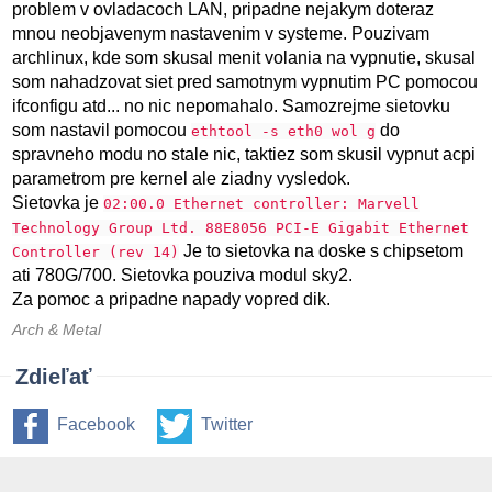
problem v ovladacoch LAN, pripadne nejakym doteraz
mnou neobjavenym nastavenim v systeme. Pouzivam
archlinux, kde som skusal menit volania na vypnutie, skusal
som nahadzovat siet pred samotnym vypnutim PC pomocou
ifconfigu atd... no nic nepomahalo. Samozrejme sietovku
som nastavil pomocou
do
ethtool -s eth0 wol g
spravneho modu no stale nic, taktiez som skusil vypnut acpi
parametrom pre kernel ale ziadny vysledok.
Sietovka je
02:00.0 Ethernet controller: Marvell
Technology Group Ltd. 88E8056 PCI-E Gigabit Ethernet
Je to sietovka na doske s chipsetom
Controller (rev 14)
ati 780G/700. Sietovka pouziva modul sky2.
Za pomoc a pripadne napady vopred dik.
Arch & Metal
Zdieľať
Facebook
Twitter