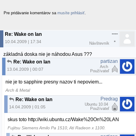
Pre pridávanie komentárov sa
musíte prihlásiť
.
----
Re: Wake on lan
10.04.2009 | 17:34
Návštevník
základná doska nie je náhodou Asus ???
partizan
Re: Wake on lan
Arch
13.04.2009 | 00:07
Používateľ
nie je to sapphire presny nazov ti nepoviem...
Arch & Metal
Predrag
Re: Wake on lan
Ubuntu 10.04
14.04.2009 | 01:05
Používateľ
skus toto http://wiki.ubuntu.cz/Wake%20On%20LAN
Fujitsu Siemens Amilo Pa 1510, Ati Radeon x 1100.