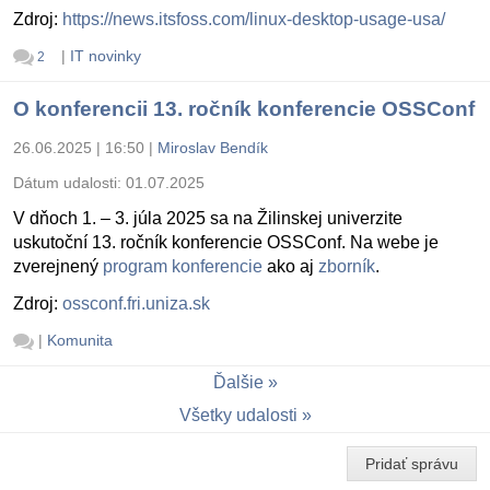
Zdroj:
https://news.itsfoss.com/linux-desktop-usage-usa/
|
IT novinky
2
O konferencii 13. ročník konferencie OSSConf
26.06.2025 | 16:50
|
Miroslav Bendík
Dátum udalosti:
01.07.2025
V dňoch 1. – 3. júla 2025 sa na Žilinskej univerzite
uskutoční 13. ročník konferencie OSSConf. Na webe je
zverejnený
program konferencie
ako aj
zborník
.
Zdroj:
ossconf.fri.uniza.sk
|
Komunita
Ďalšie
Všetky udalosti
Pridať správu