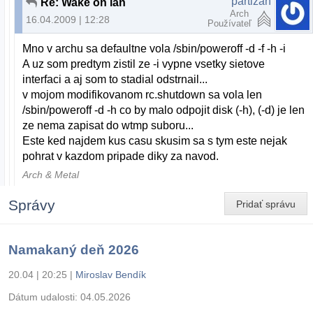
partizan
Re: Wake on lan
Arch
16.04.2009 | 12:28
Používateľ
Mno v archu sa defaultne vola /sbin/poweroff -d -f -h -i
A uz som predtym zistil ze -i vypne vsetky sietove
interfaci a aj som to stadial odstrnail...
v mojom modifikovanom rc.shutdown sa vola len
/sbin/poweroff -d -h co by malo odpojit disk (-h), (-d) je len
ze nema zapisat do wtmp suboru...
Este ked najdem kus casu skusim sa s tym este nejak
pohrat v kazdom pripade diky za navod.
Arch & Metal
Správy
Pridať správu
Namakaný deň 2026
20.04 | 20:25
|
Miroslav Bendík
Dátum udalosti:
04.05.2026