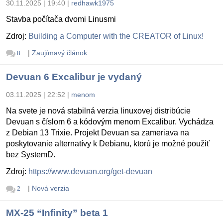
30.11.2025 | 19:40
|
redhawk1975
Stavba počítača dvomi Linusmi
Zdroj:
Building a Computer with the CREATOR of Linux!
|
Zaujímavý článok
8
Devuan 6 Excalibur je vydaný
03.11.2025 | 22:52
|
menom
Na svete je nová stabilná verzia linuxovej distribúcie
Devuan s číslom 6 a kódovým menom Excalibur. Vychádza
z Debian 13 Trixie. Projekt Devuan sa zameriava na
poskytovanie alternatívy k Debianu, ktorú je možné použiť
bez SystemD.
Zdroj:
https://www.devuan.org/get-devuan
|
Nová verzia
2
MX-25 “Infinity” beta 1