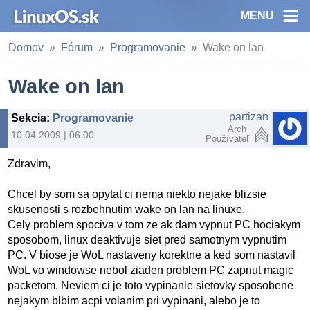
MENU
Domov
Fórum
Programovanie
Wake on lan
Wake on lan
partizan
Sekcia
:
Programovanie
Arch
10.04.2009 | 06:00
Používateľ
Zdravim,
Chcel by som sa opytat ci nema niekto nejake blizsie
skusenosti s rozbehnutim wake on lan na linuxe.
Cely problem spociva v tom ze ak dam vypnut PC hociakym
sposobom, linux deaktivuje siet pred samotnym vypnutim
PC. V biose je WoL nastaveny korektne a ked som nastavil
WoL vo windowse nebol ziaden problem PC zapnut magic
packetom. Neviem ci je toto vypinanie sietovky sposobene
nejakym blbim acpi volanim pri vypinani, alebo je to