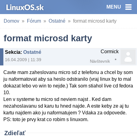
MENU
Domov
Fórum
Ostatné
format microsd karty
format microsd karty
Cormick
Sekcia
:
Ostatné
16.04.2009 | 11:39
Návštevník
Cavte mam zaheslovanu micro sd z telefonu a chcel by som
ju naformatovat aby sa heslo odstranilo (vraj linux by to mal
dokazat lebo vo win to nejde.) Tak som stiahol live cd fedora
10.
Len v systeme tu micro sd neviem najst . Ked dam
nezahoslavanu sd karu tu hned najde. A este keby ze aj tu
kartu najdem ako ju naformatujem ? Vdaka za odpovede.
PS: toto je prvy krat co robim s linuxom.
Zdieľať