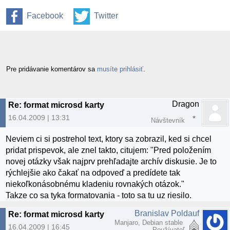
Facebook
Twitter
Pre pridávanie komentárov sa
musíte prihlásiť
.
Dragon
Re: format microsd karty
16.04.2009 | 13:31
Návštevník
Neviem ci si postrehol text, ktory sa zobrazil, ked si chcel
pridat prispevok, ale znel takto, citujem: "Pred položením
novej otázky však najprv prehľadajte archív diskusie. Je to
rýchlejšie ako čakať na odpoveď a predídete tak
niekoľkonásobnému kladeniu rovnakých otázok."
Takze co sa tyka formatovania - toto sa tu uz riesilo.
Branislav Poldauf
Re: format microsd karty
Manjaro, Debian stable
16.04.2009 | 16:45
Používateľ