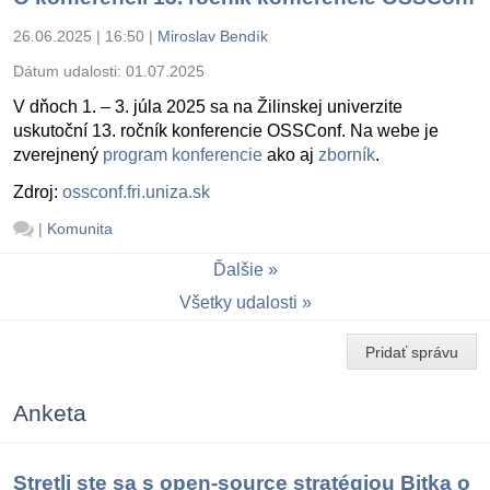
26.06.2025 | 16:50
|
Miroslav Bendík
Dátum udalosti:
01.07.2025
V dňoch 1. – 3. júla 2025 sa na Žilinskej univerzite
uskutoční 13. ročník konferencie OSSConf. Na webe je
zverejnený
program konferencie
ako aj
zborník
.
Zdroj:
ossconf.fri.uniza.sk
|
Komunita
Ďalšie
Všetky udalosti
Pridať správu
Anketa
Stretli ste sa s open-source stratégiou Bitka o