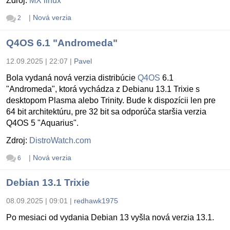
Zdroj:
MX linux
|
Nová verzia
2
Q4OS 6.1 "Andromeda"
12.09.2025 | 22:07
|
Pavel
Bola vydaná nová verzia distribúcie
Q4OS
6.1
"Andromeda", ktorá vychádza z Debianu 13.1 Trixie s
desktopom Plasma alebo Trinity. Bude k dispozícii len pre
64 bit architektúru, pre 32 bit sa odporúča staršia verzia
Q4OS 5 "Aquarius".
Zdroj:
DistroWatch.com
|
Nová verzia
6
Debian 13.1 Trixie
08.09.2025 | 09:01
|
redhawk1975
Po mesiaci od vydania Debian 13 vyšla nová verzia 13.1.