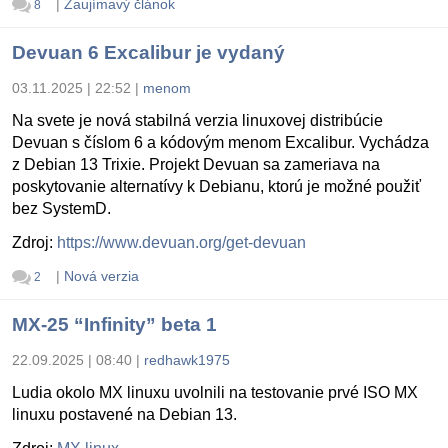
|
Zaujímavý článok
8
Devuan 6 Excalibur je vydaný
03.11.2025 | 22:52
|
menom
Na svete je nová stabilná verzia linuxovej distribúcie
Devuan s číslom 6 a kódovým menom Excalibur. Vychádza
z Debian 13 Trixie. Projekt Devuan sa zameriava na
poskytovanie alternatívy k Debianu, ktorú je možné použiť
bez SystemD.
Zdroj:
https://www.devuan.org/get-devuan
|
Nová verzia
2
MX-25 “Infinity” beta 1
22.09.2025 | 08:40
|
redhawk1975
Ludia okolo MX linuxu uvolnili na testovanie prvé ISO MX
linuxu postavené na Debian 13.