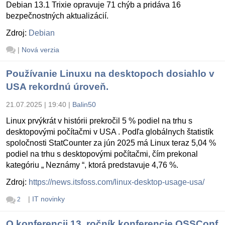
Debian 13.1 Trixie opravuje 71 chýb a pridáva 16
bezpečnostných aktualizácií.
Zdroj:
Debian
|
Nová verzia
Používanie Linuxu na desktopoch dosiahlo v
USA rekordnú úroveň.
21.07.2025 | 19:40
|
Balin50
Linux prvýkrát v histórii prekročil 5 % podiel na trhu s
desktopovými počítačmi v USA . Podľa globálnych štatistík
spoločnosti StatCounter za jún 2025 má Linux teraz 5,04 %
podiel na trhu s desktopovými počítačmi, čím prekonal
kategóriu „ Neznámy “, ktorá predstavuje 4,76 %.
Zdroj:
https://news.itsfoss.com/linux-desktop-usage-usa/
|
IT novinky
2
O konferencii 13. ročník konferencie OSSConf