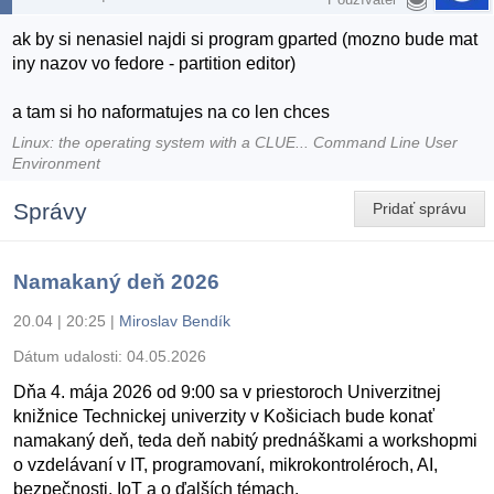
ak by si nenasiel najdi si program gparted (mozno bude mat
iny nazov vo fedore - partition editor)
a tam si ho naformatujes na co len chces
Linux: the operating system with a CLUE... Command Line User
Environment
Správy
Pridať správu
Namakaný deň 2026
20.04 | 20:25
|
Miroslav Bendík
Dátum udalosti:
04.05.2026
Dňa 4. mája 2026 od 9:00 sa v priestoroch Univerzitnej
knižnice Technickej univerzity v Košiciach bude konať
namakaný deň, teda deň nabitý prednáškami a workshopmi
o vzdelávaní v IT, programovaní, mikrokontroléroch, AI,
bezpečnosti, IoT a o ďalších témach.