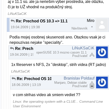
aj v 11.1 sú. ale ja neriešim výber prostredia, ale otázku,
či je to UŽ vhodné na produkčný stroj.
LiNuKSaCiK
Miro
Re: Prechod OS 10.3 => 11.1
19.04.2009 | 19:38
Návštevník
Podla mojej osobnej skusenosti ano. Otazkou vsak je ci
nepouzivas nejake "speciality".
LiNuKSaCiK
Re: Prechod OS 10.3 => 11.1
openSUSE 10.3 mozno casom 11.1
19.04.2009 | 19:53
Používateľ
1x fileserver s NFS, 2x "desktop", strih videa (RT jadro)
LiNuKSaCiK
Branislav Poldauf
Re: Prechod OS 10.3 => 11.1
Manjaro, Debian stable
18.06.2009 | 13:19
Používateľ
v com strihas video ak smiem vediet ??
Linux: the operating system with a CLUE... Command Line
User Environment