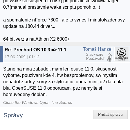
po Wake so suspend to disk) pri pouziti NetwokManager
0.7(manual prestavnie wake scriptu pomohlo...)
a spomalenie nForce 7300 , ale to vyriesil minulotyzdenovy
update na 180.44 driver...
64 bit verzia na Athlon X2 6000+
Tomáš Hanzel
Re: Prechod OS 10.3 => 11.1
Slackware
17.06.2009 | 01:12
Používateľ
Stano na mna zabudol. mam len osuse 11.0. skusenosti
vyborne. pouzivam kde 4. hw bezproblemov, sw myslim
nepadol ziadny. sorry za stylizaciu, opera mini, o2 data bla
bla. OpenSUSE 11.0 odporucam. ps.: nemylte si
horeuvedeny debian.
Close the Windows Open The Source
Správy
Pridať správu