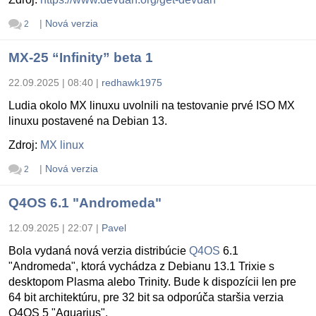
|
Nová verzia
2
MX-25 “Infinity” beta 1
22.09.2025 | 08:40
|
redhawk1975
Ludia okolo MX linuxu uvolnili na testovanie prvé ISO MX
linuxu postavené na Debian 13.
Zdroj:
MX linux
|
Nová verzia
2
Q4OS 6.1 "Andromeda"
12.09.2025 | 22:07
|
Pavel
Bola vydaná nová verzia distribúcie
Q4OS
6.1
"Andromeda", ktorá vychádza z Debianu 13.1 Trixie s
desktopom Plasma alebo Trinity. Bude k dispozícii len pre
64 bit architektúru, pre 32 bit sa odporúča staršia verzia
Q4OS 5 "Aquarius".