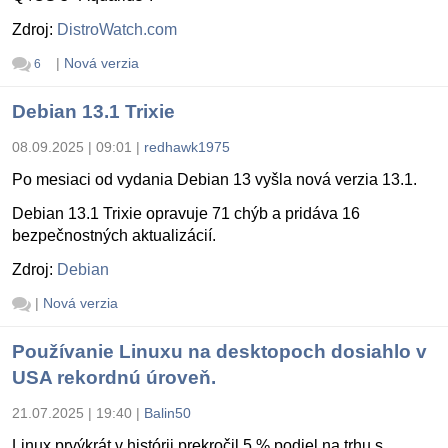
Zdroj:
DistroWatch.com
|
Nová verzia
6
Debian 13.1 Trixie
08.09.2025 | 09:01
|
redhawk1975
Po mesiaci od vydania Debian 13 vyšla nová verzia 13.1.
Debian 13.1 Trixie opravuje 71 chýb a pridáva 16
bezpečnostných aktualizácií.
Zdroj:
Debian
|
Nová verzia
Používanie Linuxu na desktopoch dosiahlo v
USA rekordnú úroveň.
21.07.2025 | 19:40
|
Balin50
Linux prvýkrát v histórii prekročil 5 % podiel na trhu s