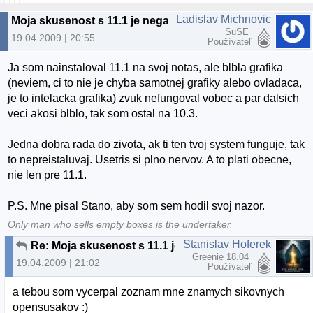
Ladislav Michnovic
Moja skusenost s 11.1 je negativna.
SuSE
19.04.2009 | 20:55
Používateľ
Ja som nainstaloval 11.1 na svoj notas, ale blbla grafika
(neviem, ci to nie je chyba samotnej grafiky alebo ovladaca,
je to intelacka grafika) zvuk nefungoval vobec a par dalsich
veci akosi blblo, tak som ostal na 10.3.
Jedna dobra rada do zivota, ak ti ten tvoj system funguje, tak
to nepreistaluvaj. Usetris si plno nervov. A to plati obecne,
nie len pre 11.1.
P.S. Mne pisal Stano, aby som sem hodil svoj nazor.
Only man who sells empty boxes is the undertaker.
Stanislav Hoferek
Re: Moja skusenost s 11.1 je negativna.
Greenie 18.04
19.04.2009 | 21:02
Používateľ
a tebou som vycerpal zoznam mne znamych sikovnych
opensusakov :)