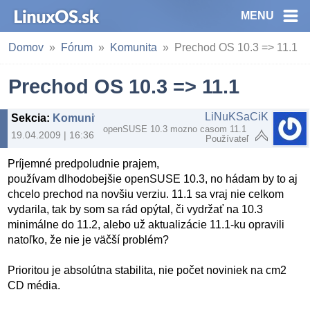
MENU
Domov
Fórum
Komunita
Prechod OS 10.3 => 11.1
Prechod OS 10.3 => 11.1
LiNuKSaCiK
Sekcia
:
Komunita
openSUSE 10.3 mozno casom 11.1
19.04.2009 | 16:36
Používateľ
Príjemné predpoludnie prajem,
používam dlhodobejšie openSUSE 10.3, no hádam by to aj
chcelo prechod na novšiu verziu. 11.1 sa vraj nie celkom
vydarila, tak by som sa rád opýtal, či vydržať na 10.3
minimálne do 11.2, alebo už aktualizácie 11.1-ku opravili
natoľko, že nie je väčší problém?
Prioritou je absolútna stabilita, nie počet noviniek na cm2
CD média.