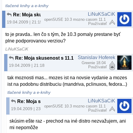
tlačené knihy a e-knihy
LiNuKSaCiK
Re: Moja skusenost s 11.1 je negativna.
openSUSE 10.3 mozno casom 11.1
19.04.2009 | 21:15
Používateľ
to je pravda.. len čo s tým, že 10.3 pomaly prestane byť
plne podporovanou verziou?
LiNuKSaCiK
Stanislav Hoferek
Re: Moja skusenost s 11.1 je negativna.
Greenie 18.04
19.04.2009 | 21:18
Používateľ
tak moznosti mas... mozes ist na novsie vydanie a mozes
ist na podobnu distribuciu (mandriva, pclinuxos, fedora...)
tlačené knihy a e-knihy
LiNuKSaCiK
Re: Moja skusenost s 11.1 je negativna.
openSUSE 10.3 mozno casom 11.1
19.04.2009 | 23:25
Používateľ
skúsim ešte raz - prechod na iné distro nezvažujem, ani
mi nepomôže