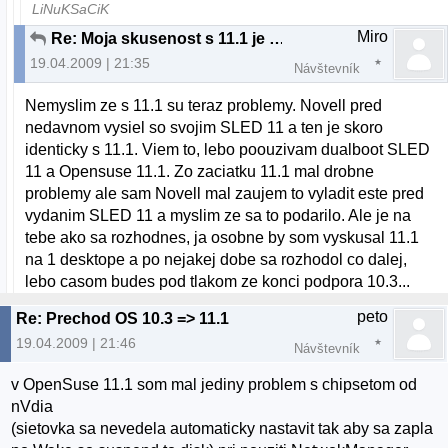
LiNuKSaCiK
Miro
Re: Moja skusenost s 11.1 je negativna.
19.04.2009 | 21:35
Návštevník
Nemyslim ze s 11.1 su teraz problemy. Novell pred
nedavnom vysiel so svojim SLED 11 a ten je skoro
identicky s 11.1. Viem to, lebo poouzivam dualboot SLED
11 a Opensuse 11.1. Zo zaciatku 11.1 mal drobne
problemy ale sam Novell mal zaujem to vyladit este pred
vydanim SLED 11 a myslim ze sa to podarilo. Ale je na
tebe ako sa rozhodnes, ja osobne by som vyskusal 11.1
na 1 desktope a po nejakej dobe sa rozhodol co dalej,
lebo casom budes pod tlakom ze konci podpora 10.3...
peto
Re: Prechod OS 10.3 => 11.1
19.04.2009 | 21:46
Návštevník
v OpenSuse 11.1 som mal jediny problem s chipsetom od
nVdia
(sietovka sa nevedela automaticky nastavit tak aby sa zapla