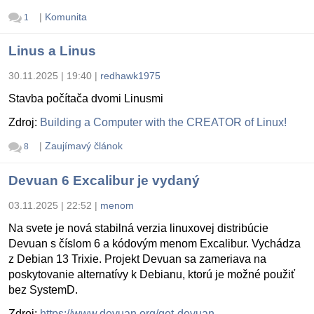
|
Komunita
1
Linus a Linus
30.11.2025 | 19:40
|
redhawk1975
Stavba počítača dvomi Linusmi
Zdroj:
Building a Computer with the CREATOR of Linux!
|
Zaujímavý článok
8
Devuan 6 Excalibur je vydaný
03.11.2025 | 22:52
|
menom
Na svete je nová stabilná verzia linuxovej distribúcie
Devuan s číslom 6 a kódovým menom Excalibur. Vychádza
z Debian 13 Trixie. Projekt Devuan sa zameriava na
poskytovanie alternatívy k Debianu, ktorú je možné použiť
bez SystemD.
Zdroj:
https://www.devuan.org/get-devuan