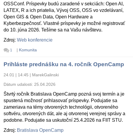
OSSConf. Príspevky budú zaradené v sekciách: Open AI,
LATEX, R a ich priatelia, Vývoj OSS, OSS vo vzdelávaní,
Open GIS & Open Data, Open Hardware a
Kyberbezpečnosť. Vlastné príspevky je možné registrovať
do 10. júna 2026. Tešíme sa na Vašu návštevu.
Zdroj:
Web konferencie
|
Komunita
1
Prihláste prednášku na 4. ročník OpenCamp
24.01 | 14:45
|
MarekGalinski
Dátum udalosti:
25.04.2026
Štvrtý ročník Bratislava OpenCamp pozná svoj termín a je
spustená možnosť prihlasovať príspevky. Podujatie sa
zameriava na témy otvorených technológii, otvoreného
softvéru, otvorených dát, ale aj otvorenej verejnej správy a
podobne. Podujatie sa uskutoční 25.4.2026 na FIIT STU.
Zdroj:
Bratislava OpenCamp