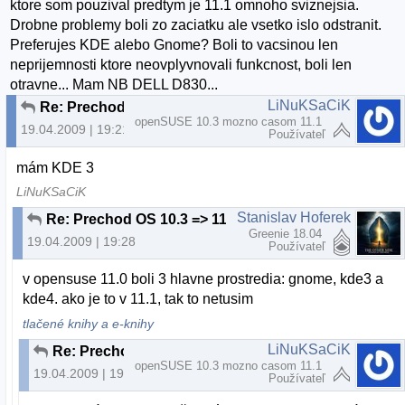
ktore som pouzival predtym je 11.1 omnoho sviznejsia.
Drobne problemy boli zo zaciatku ale vsetko islo odstranit.
Preferujes KDE alebo Gnome? Boli to vacsinou len
neprijemnosti ktore neovplyvnovali funkcnost, boli len
otravne... Mam NB DELL D830...
LiNuKSaCiK
Re: Prechod OS 10.3 => 11.1
openSUSE 10.3 mozno casom 11.1
19.04.2009 | 19:21
Používateľ
mám KDE 3
LiNuKSaCiK
Stanislav Hoferek
Re: Prechod OS 10.3 => 11.1
Greenie 18.04
19.04.2009 | 19:28
Používateľ
v opensuse 11.0 boli 3 hlavne prostredia: gnome, kde3 a
kde4. ako je to v 11.1, tak to netusim
tlačené knihy a e-knihy
LiNuKSaCiK
Re: Prechod OS 10.3 => 11.1
openSUSE 10.3 mozno casom 11.1
19.04.2009 | 19:32
Používateľ