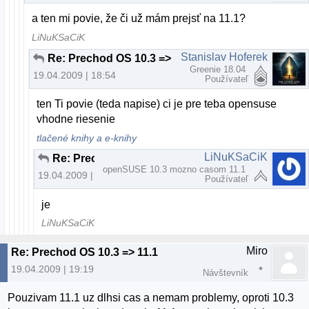
a ten mi povie, že či už mám prejsť na 11.1?
LiNuKSaCiK
Stanislav Hoferek
Re: Prechod OS 10.3 => 11.1
Greenie 18.04
19.04.2009 | 18:54
Používateľ
ten Ti povie (teda napise) ci je pre teba opensuse
vhodne riesenie
tlačené knihy a e-knihy
LiNuKSaCiK
Re: Prechod OS 10.3 => 11.1
openSUSE 10.3 mozno casom 11.1
19.04.2009 | 18:55
Používateľ
je
LiNuKSaCiK
Miro
Re: Prechod OS 10.3 => 11.1
19.04.2009 | 19:19
Návštevník
Pouzivam 11.1 uz dlhsi cas a nemam problemy, oproti 10.3