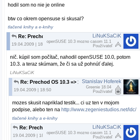
hodil som no nie je online
btw co okrem opensuse si skusal?
tlačené knihy a e-knihy
LiNuKSaCiK
Re: Prechod OS 10.3 => 11.1
openSUSE 10.3 mozno casom 11.1
19.04.2009 | 18:46
Používateľ
nič. kúpil som počítač, nahodil openSUSE 10.0, potom
10.3. a teraz skúmam, že či sa už pohnúť ďalej.
LiNuKSaCiK
Stanislav Hoferek
Re: Prechod OS 10.3 => 11.1
Greenie 18.04
19.04.2009 | 18:50
Používateľ
mozes skusit napriklad testik... ci uz ten v mojom
podpise, alebo ten na
http://www.zegeniestudios.net/ldc/
tlačené knihy a e-knihy
LiNuKSaCiK
Re: Prechod OS 10.3 => 11.1
openSUSE 10.3 mozno casom 11.1
19.04.2009 | 18:50
Používateľ