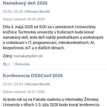
Namakaný deň 2026
20.04 | 20:25
|
Miroslav Bendík
Dátum udalosti:
04.05.2026
Dňa 4. mája 2026 od 9:00 sa v priestoroch Univerzitnej
knižnice Technickej univerzity v Košiciach bude konať
namakaný deň, teda deň nabitý prednáškami a workshopmi
o vzdelávaní v IT, programovaní, mikrokontroléroch, AI,
bezpečnosti, IoT a o ďalších témach.
Zdroj:
namakanyden.sk
|
Komunita
3
Konferencia OSSConf 2026
10.04 | 19:03
|
Miroslav Bendík
Dátum udalosti:
01.07.2026
Aj tento rok sa na Fakulte riadenia a informatiky Žilinskej
Univerzity v dňoch 1-3. júla 2026 bude konať konferencia