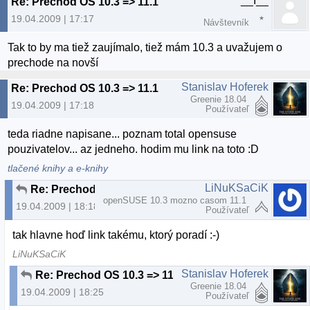
__I__
Re: Prechod OS 10.3 => 11.1
19.04.2009 | 17:17
Návštevník
Tak to by ma tiež zaujímalo, tiež mám 10.3 a uvažujem o
prechode na novší
Stanislav Hoferek
Re: Prechod OS 10.3 => 11.1
Greenie 18.04
19.04.2009 | 17:18
Používateľ
teda riadne napisane... poznam total opensuse
pouzivatelov... az jedneho. hodim mu link na toto :D
tlačené knihy a e-knihy
LiNuKSaCiK
Re: Prechod OS 10.3 => 11.1
openSUSE 10.3 mozno casom 11.1
19.04.2009 | 18:18
Používateľ
tak hlavne hoď link takému, ktorý poradí :-)
LiNuKSaCiK
Stanislav Hoferek
Re: Prechod OS 10.3 => 11.1
Greenie 18.04
19.04.2009 | 18:25
Používateľ