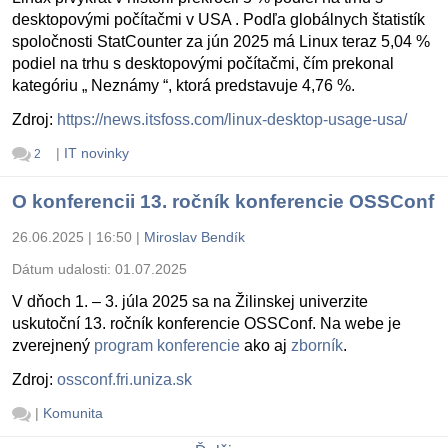
desktopovými počítačmi v USA . Podľa globálnych štatistík
spoločnosti StatCounter za jún 2025 má Linux teraz 5,04 %
podiel na trhu s desktopovými počítačmi, čím prekonal
kategóriu „ Neznámy “, ktorá predstavuje 4,76 %.
Zdroj:
https://news.itsfoss.com/linux-desktop-usage-usa/
|
IT novinky
2
O konferencii 13. ročník konferencie OSSConf
26.06.2025 | 16:50
|
Miroslav Bendík
Dátum udalosti:
01.07.2025
V dňoch 1. – 3. júla 2025 sa na Žilinskej univerzite
uskutoční 13. ročník konferencie OSSConf. Na webe je
zverejnený
program konferencie
ako aj
zborník
.
Zdroj:
ossconf.fri.uniza.sk
|
Komunita