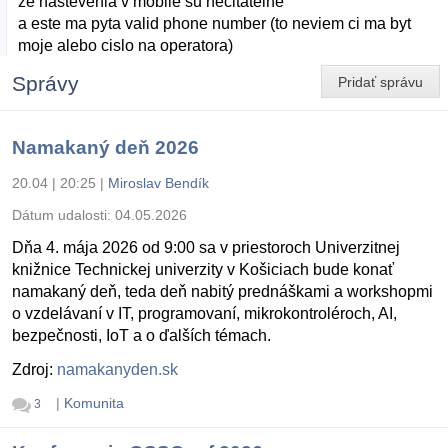
ze nastevenia v mobile su necitatelne
a este ma pyta valid phone number (to neviem ci ma byt
moje alebo cislo na operatora)
Správy
Pridať správu
Namakaný deň 2026
20.04 | 20:25
|
Miroslav Bendík
Dátum udalosti:
04.05.2026
Dňa 4. mája 2026 od 9:00 sa v priestoroch Univerzitnej
knižnice Technickej univerzity v Košiciach bude konať
namakaný deň, teda deň nabitý prednáškami a workshopmi
o vzdelávaní v IT, programovaní, mikrokontroléroch, AI,
bezpečnosti, IoT a o ďalších témach.
Zdroj:
namakanyden.sk
|
Komunita
3