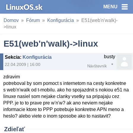
MENU
Domov
Fórum
Konfigurácia
E51(web'n'walk)-
>linux
E51(web'n'walk)->linux
busty
Sekcia
:
Konfigurácia
22.04.2009 | 16:00
Návštevník
zdravim
potreboval by som pomoct s internetom na cesty konkretne
s web'n'walk od t-mobilu. ako ho spojazdnit s nokiou e51 na
linuxe nasiel som nejake clanky vsetky sa pripajaju cez
PPP. je to to prave pre w'n'w? ak ano neviem nejake
informacie ktore to PPP potrebuje konkretne APN meno a
heslo? alebo viete o inom sposobe ako to nastavit?
Zdieľať