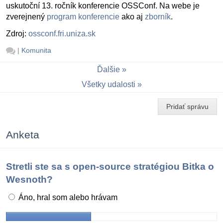
uskutoční 13. ročník konferencie OSSConf. Na webe je
zverejnený
program konferencie
ako aj
zborník
.
Zdroj:
ossconf.fri.uniza.sk
|
Komunita
Ďalšie
Všetky udalosti
Pridať správu
Anketa
Stretli ste sa s open-source stratégiou Bitka o
Wesnoth?
Áno, hral som alebo hrávam