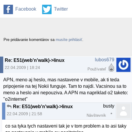
Facebook
Twitter
Pre pridávanie komentárov sa
musíte prihlásiť
.
lubos679
Re: E51(web'n'walk)->linux
22.04.2009 | 18:24
Používateľ
APN, meno aj heslo, mas nastavene v mobile, ak ti teda
pripojenie na tej Nokii funguje. Tam to najdi. Vacsinou sa to
meno a heslo ani nepouziva. A APN ma napriklad o2 taketo:
"o2internet"
busty
Re: E51(web'n'walk)->linux
22.04.2009 | 21:58
Návštevník
co sa tyka tych nastaveni tak je v tom problem a to asi taky