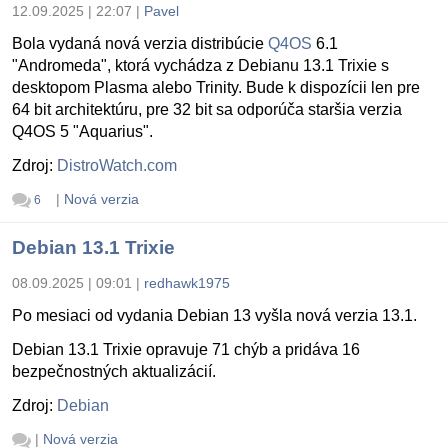
12.09.2025 | 22:07
|
Pavel
Bola vydaná nová verzia distribúcie
Q4OS
6.1
"Andromeda", ktorá vychádza z Debianu 13.1 Trixie s
desktopom Plasma alebo Trinity. Bude k dispozícii len pre
64 bit architektúru, pre 32 bit sa odporúča staršia verzia
Q4OS 5 "Aquarius".
Zdroj:
DistroWatch.com
|
Nová verzia
6
Debian 13.1 Trixie
08.09.2025 | 09:01
|
redhawk1975
Po mesiaci od vydania Debian 13 vyšla nová verzia 13.1.
Debian 13.1 Trixie opravuje 71 chýb a pridáva 16
bezpečnostných aktualizácií.
Zdroj:
Debian
|
Nová verzia