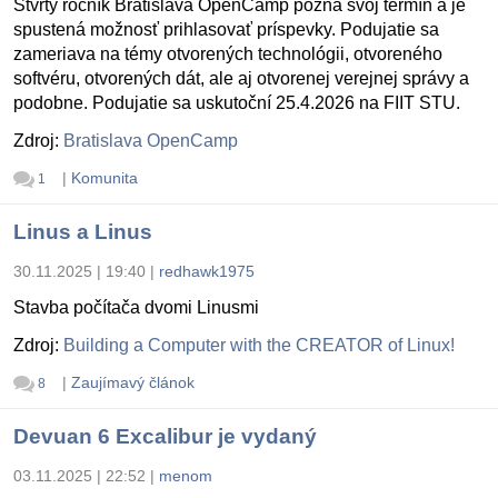
Štvrtý ročník Bratislava OpenCamp pozná svoj termín a je
spustená možnosť prihlasovať príspevky. Podujatie sa
zameriava na témy otvorených technológii, otvoreného
softvéru, otvorených dát, ale aj otvorenej verejnej správy a
podobne. Podujatie sa uskutoční 25.4.2026 na FIIT STU.
Zdroj:
Bratislava OpenCamp
|
Komunita
1
Linus a Linus
30.11.2025 | 19:40
|
redhawk1975
Stavba počítača dvomi Linusmi
Zdroj:
Building a Computer with the CREATOR of Linux!
|
Zaujímavý článok
8
Devuan 6 Excalibur je vydaný
03.11.2025 | 22:52
|
menom