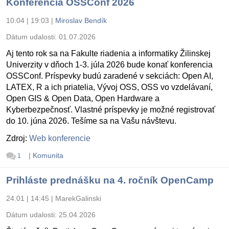
Konferencia OSSConf 2026
10.04 | 19:03
|
Miroslav Bendík
Dátum udalosti:
01.07.2026
Aj tento rok sa na Fakulte riadenia a informatiky Žilinskej
Univerzity v dňoch 1-3. júla 2026 bude konať konferencia
OSSConf. Príspevky budú zaradené v sekciách: Open AI,
LATEX, R a ich priatelia, Vývoj OSS, OSS vo vzdelávaní,
Open GIS & Open Data, Open Hardware a
Kyberbezpečnosť. Vlastné príspevky je možné registrovať
do 10. júna 2026. Tešíme sa na Vašu návštevu.
Zdroj:
Web konferencie
|
Komunita
1
Prihláste prednášku na 4. ročník OpenCamp
24.01 | 14:45
|
MarekGalinski
Dátum udalosti:
25.04.2026