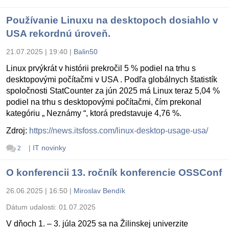
Používanie Linuxu na desktopoch dosiahlo v
USA rekordnú úroveň.
21.07.2025 | 19:40
|
Balin50
Linux prvýkrát v histórii prekročil 5 % podiel na trhu s
desktopovými počítačmi v USA . Podľa globálnych štatistík
spoločnosti StatCounter za jún 2025 má Linux teraz 5,04 %
podiel na trhu s desktopovými počítačmi, čím prekonal
kategóriu „ Neznámy “, ktorá predstavuje 4,76 %.
Zdroj:
https://news.itsfoss.com/linux-desktop-usage-usa/
|
IT novinky
2
O konferencii 13. ročník konferencie OSSConf
26.06.2025 | 16:50
|
Miroslav Bendík
Dátum udalosti:
01.07.2025
V dňoch 1. – 3. júla 2025 sa na Žilinskej univerzite