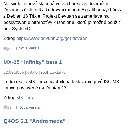
Na svete je nová stabilná verzia linuxovej distribúcie
Devuan s číslom 6 a kódovým menom Excalibur. Vychádza
z Debian 13 Trixie. Projekt Devuan sa zameriava na
poskytovanie alternatívy k Debianu, ktorú je možné použiť
bez SystemD.
Zdroj:
https://www.devuan.org/get-devuan
|
Nová verzia
2
MX-25 “Infinity” beta 1
22.09.2025 | 08:40
|
redhawk1975
Ludia okolo MX linuxu uvolnili na testovanie prvé ISO MX
linuxu postavené na Debian 13.
Zdroj:
MX linux
|
Nová verzia
2
Q4OS 6.1 "Andromeda"