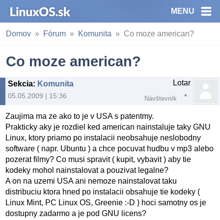
MENU
Domov
Fórum
Komunita
Co moze american?
Co moze american?
Lotar
Sekcia
:
Komunita
05.05.2009 | 15:36
Návštevník
Zaujima ma ze ako to je v USA s patentmy.
Prakticky aky je rozdiel ked american nainstaluje taky GNU
Linux, ktory priamo po instalacii neobsahuje neslobodny
software ( napr. Ubuntu ) a chce pocuvat hudbu v mp3 alebo
pozerat filmy? Co musi spravit ( kupit, vybavit ) aby tie
kodeky mohol nainstalovat a pouzivat legalne?
A on na uzemi USA ani nemoze nainstalovat taku
distribuciu ktora hned po instalacii obsahuje tie kodeky (
Linux Mint, PC Linux OS, Greenie :-D ) hoci samotny os je
dostupny zadarmo a je pod GNU licens?