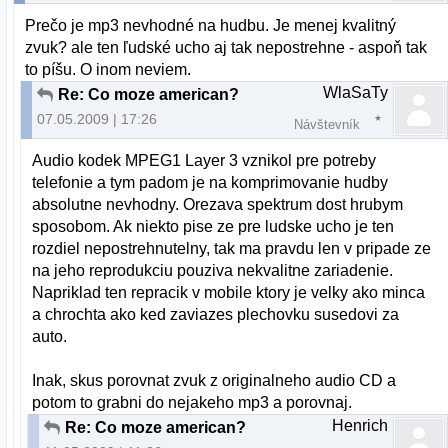
Prečo je mp3 nevhodné na hudbu. Je menej kvalitný
zvuk? ale ten ľudské ucho aj tak nepostrehne - aspoň tak
to píšu. O inom neviem.
WlaSaTy
Re: Co moze american?
07.05.2009 | 17:26
Návštevník
Audio kodek MPEG1 Layer 3 vznikol pre potreby
telefonie a tym padom je na komprimovanie hudby
absolutne nevhodny. Orezava spektrum dost hrubym
sposobom. Ak niekto pise ze pre ludske ucho je ten
rozdiel nepostrehnutelny, tak ma pravdu len v pripade ze
na jeho reprodukciu pouziva nekvalitne zariadenie.
Napriklad ten repracik v mobile ktory je velky ako minca
a chrochta ako ked zaviazes plechovku susedovi za
auto.
Inak, skus porovnat zvuk z originalneho audio CD a
potom to grabni do nejakeho mp3 a porovnaj.
Henrich
Re: Co moze american?