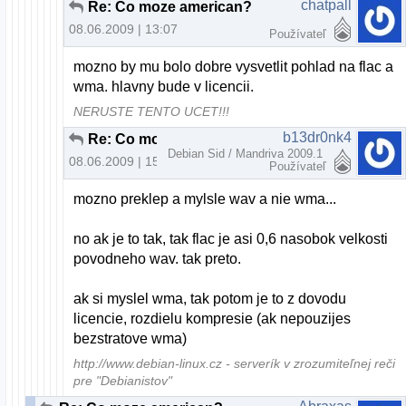
chatpall
Re: Co moze american?
08.06.2009 | 13:07
Používateľ
mozno by mu bolo dobre vysvetlit pohlad na flac a
wma. hlavny bude v licencii.
NERUSTE TENTO UCET!!!
b13dr0nk4
Re: Co moze american?
Debian Sid / Mandriva 2009.1
08.06.2009 | 15:30
Používateľ
mozno preklep a mylsle wav a nie wma...
no ak je to tak, tak flac je asi 0,6 nasobok velkosti
povodneho wav. tak preto.
ak si myslel wma, tak potom je to z dovodu
licencie, rozdielu kompresie (ak nepouzijes
bezstratove wma)
http://www.debian-linux.cz - serverík v zrozumiteľnej reči
pre "Debianistov"