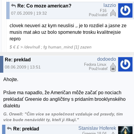
lazzio
Re: Co moze american?
F16
07.05.2009 | 19:32
Používateľ
clovek neuveri az kym neuslisi ,. je to rozdiel a jasne ze
musis mat ako uz bolo spomenute trosku kvalitnejsie
repro
$ € £ > /dev/null ; fg human_mind [1] zazen
dodoedo
Re: preklad
Fedora Linux
08.06.2009 | 13:51
Používateľ
Ahojte.
Práve ma napadlo, že Američan môže začať po nociach
prekladať Greenie do angličtiny s pridaním brooklynského
dialektu
G. Orwell: "Čím více se společnost vzdaluje od pravdy, tím
více bude nenávidět ty, kteří ji říkají."
Stanislav Hoferek
Re: preklad
Greenie 18.04