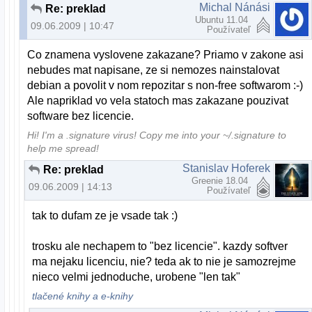
Michal Nánási
Re: preklad
Ubuntu 11.04
09.06.2009 | 10:47
Používateľ
Co znamena vyslovene zakazane? Priamo v zakone asi
nebudes mat napisane, ze si nemozes nainstalovat
debian a povolit v nom repozitar s non-free softwarom :-)
Ale napriklad vo vela statoch mas zakazane pouzivat
software bez licencie.
Hi! I'm a .signature virus! Copy me into your ~/.signature to
help me spread!
Stanislav Hoferek
Re: preklad
Greenie 18.04
09.06.2009 | 14:13
Používateľ
tak to dufam ze je vsade tak :)
trosku ale nechapem to "bez licencie". kazdy softver
ma nejaku licenciu, nie? teda ak to nie je samozrejme
nieco velmi jednoduche, urobene "len tak"
tlačené knihy a e-knihy