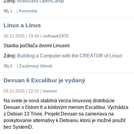
Zdroj:
Bratislava OpenCamp
|
Komunita
1
Linus a Linus
30.11.2025 | 19:40
|
redhawk1975
Stavba počítača dvomi Linusmi
Zdroj:
Building a Computer with the CREATOR of Linux!
|
Zaujímavý článok
8
Devuan 6 Excalibur je vydaný
03.11.2025 | 22:52
|
menom
Na svete je nová stabilná verzia linuxovej distribúcie
Devuan s číslom 6 a kódovým menom Excalibur. Vychádza
z Debian 13 Trixie. Projekt Devuan sa zameriava na
poskytovanie alternatívy k Debianu, ktorú je možné použiť
bez SystemD.