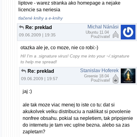
liptove - warez stranka ako homepage a nejake
licencie sa neriesia
tlačené knihy a e-knihy
Michal Nánási
Re: preklad
Ubuntu 11.04
09.06.2009 | 19:35
Používateľ
otazka ale je, co moze, nie co robi:-)
Hi! I'm a .signature virus! Copy me into your ~/.signature
to help me spread!
Stanislav Hoferek
Re: preklad
Greenie 18.04
09.06.2009 | 19:57
Používateľ
jaj :)
ale tak moze viac menej to iste co tu: dat si
akukolvek velku distribuciu a naklikat si povolenie
nonfree obsahu. pokial sa nepletiem, tak pripojenie
do internetu je tam vec uplne bezna. alebo sa zas
zapletam?