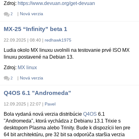
Zdroj:
https://www.devuan.org/get-devuan
|
Nová verzia
2
MX-25 “Infinity” beta 1
22.09.2025 | 08:40
|
redhawk1975
Ludia okolo MX linuxu uvolnili na testovanie prvé ISO MX
linuxu postavené na Debian 13.
Zdroj:
MX linux
|
Nová verzia
2
Q4OS 6.1 "Andromeda"
12.09.2025 | 22:07
|
Pavel
Bola vydaná nová verzia distribúcie
Q4OS
6.1
"Andromeda", ktorá vychádza z Debianu 13.1 Trixie s
desktopom Plasma alebo Trinity. Bude k dispozícii len pre
64 bit architektúru, pre 32 bit sa odporúča staršia verzia