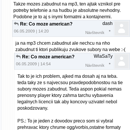
Takze mozes zabudnut na mp3, ten ajtak vznikol pre
potreby telefonie a na hudbu je absolutne nevhodny.
Podobne je to aj s inymi formatmi a kontajnermi.
dash
Re: Co moze american?
06.05.2009 | 14:20
Návštevník
ja na mp3 chcem zabudnut ale nechcu na nho
zabudnut ti ktori publikuju zvukove subory na webe :-(
WlaSaTy
Re: Co moze american?
06.05.2009 | 14:54
Návštevník
Tak to je ich problem, ajked ma dosah aj na teba.
teda taky ze s najvecsou pravdepodobnostou na tie
subory mozes zabudnut. Teda aspon pokial nemas
prenosny player ktory zahrna tarchu vybavenia
legalnych licencii tak aby koncovy uzivatel nebol
poskodzovany.
PS.: To je jeden z dovodov preco som si vybral
prehravac ktory chrume ogg/vorbis,ostatne formaty