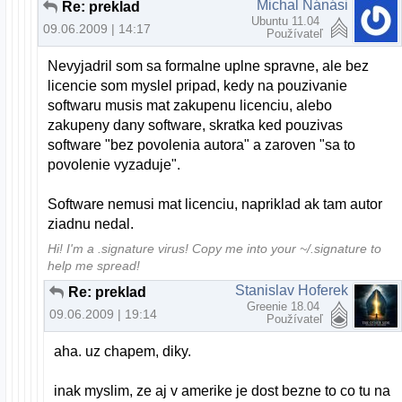
Michal Nánási
Re: preklad
Ubuntu 11.04
09.06.2009 | 14:17
Používateľ
Nevyjadril som sa formalne uplne spravne, ale bez
licencie som myslel pripad, kedy na pouzivanie
softwaru musis mat zakupenu licenciu, alebo
zakupeny dany software, skratka ked pouzivas
software "bez povolenia autora" a zaroven "sa to
povolenie vyzaduje".
Software nemusi mat licenciu, napriklad ak tam autor
ziadnu nedal.
Hi! I'm a .signature virus! Copy me into your ~/.signature to
help me spread!
Stanislav Hoferek
Re: preklad
Greenie 18.04
09.06.2009 | 19:14
Používateľ
aha. uz chapem, diky.
inak myslim, ze aj v amerike je dost bezne to co tu na