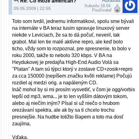
Abraxas
Re: Co moze american?
Xubuntu 18.04
09.06.2009 | 22:55
Používateľ
Toto som tvrdil, jednemu informatikovi, spolu sme bývali
na internáte v BA teraz tusim spravuje linuxový server
niekde v Leviciach, že sa to dá počuť, neveril, tak
grabol. Mal len tie malé aktívne repro, ale keď bolo
ticho, vždy som to rozpoznal, pre spresnenie, to bolo v
roku 2000, takže to nebolo 320 kbps. V BA na
Heydukovej je predajňa High-End Audio Volá sa
"Platan" A tam sú týpci ktorý v zostave CD+zosik+repro
za cca 150000 (nepíšem značku kvôli reklame) Počujú
rozdiel aj medzi orig. a napáleným CD.
Ináč mohol by si mi prosím vysvetliť, v čom je ogg/vorbis
lepší od mp3, wma... je to len vyšším dátovým tokom,
alebo aj niečím iným? Písal si už niečo o hrubom
orezávaní spektra, ale ak by sa ti chcelo trochu
presnejšie. Na hudbe totižto šlapem a toto ma dosť
zaujíma.
Vďaka.