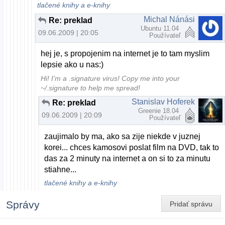
tlačené knihy a e-knihy
Michal Nánási
Re: preklad
Ubuntu 11.04
09.06.2009 | 20:05
Používateľ
hej je, s propojenim na internet je to tam myslim
lepsie ako u nas:)
Hi! I'm a .signature virus! Copy me into your
~/.signature to help me spread!
Stanislav Hoferek
Re: preklad
Greenie 18.04
09.06.2009 | 20:09
Používateľ
zaujimalo by ma, ako sa zije niekde v juznej
korei... chces kamosovi poslat film na DVD, tak to
das za 2 minuty na internet a on si to za minutu
stiahne...
tlačené knihy a e-knihy
Správy
Pridať správu