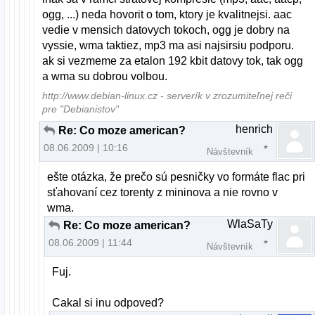
ogg, ...) neda hovorit o tom, ktory je kvalitnejsi. aac
vedie v mensich datovych tokoch, ogg je dobry na
vyssie, wma taktiez, mp3 ma asi najsirsiu podporu.
ak si vezmeme za etalon 192 kbit datovy tok, tak ogg
a wma su dobrou volbou.
http://www.debian-linux.cz - serverík v zrozumiteľnej reči
pre "Debianistov"
henrich
Re: Co moze american?
08.06.2009 | 10:16
Návštevník
ešte otázka, že prečo sú pesničky vo formáte flac pri
sťahovaní cez torenty z mininova a nie rovno v
wma.
WlaSaTy
Re: Co moze american?
08.06.2009 | 11:44
Návštevník
Fuj.
Cakal si inu odpoved?