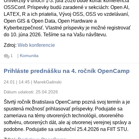
Univerzity v dňoch 1-3. júla 2026 bude konať konferencia
OSSConf. Príspevky budú zaradené v sekciách: Open AI,
LATEX, R a ich priatelia, Vývoj OSS, OSS vo vzdelávaní,
Open GIS & Open Data, Open Hardware a
Kyberbezpečnosť. Vlastné príspevky je možné registrovať
do 10. júna 2026. Tešíme sa na Vašu návštevu.
Zdroj:
Web konferencie
|
Komunita
1
Prihláste prednášku na 4. ročník OpenCamp
24.01 | 14:45
|
MarekGalinski
Dátum udalosti:
25.04.2026
Štvrtý ročník Bratislava OpenCamp pozná svoj termín a je
spustená možnosť prihlasovať príspevky. Podujatie sa
zameriava na témy otvorených technológii, otvoreného
softvéru, otvorených dát, ale aj otvorenej verejnej správy a
podobne. Podujatie sa uskutoční 25.4.2026 na FIIT STU.