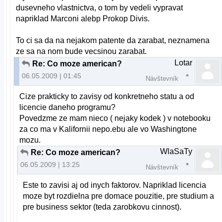
dusevneho vlastnictva, o tom by vedeli vypravat
napriklad Marconi alebp Prokop Divis.
To ci sa da na nejakom patente da zarabat, neznamena
ze sa na nom bude vecsinou zarabat.
Lotar
Re: Co moze american?
06.05.2009 | 01:45
Návštevník
Cize prakticky to zavisy od konkretneho statu a od
licencie daneho programu?
Povedzme ze mam nieco ( nejaky kodek ) v notebooku
za co ma v Kalifornii nepo.ebu ale vo Washingtone
mozu.
WlaSaTy
Re: Co moze american?
06.05.2009 | 13:25
Návštevník
Este to zavisi aj od inych faktorov. Napriklad licencia
moze byt rozdielna pre domace pouzitie, pre studium a
pre business sektor (teda zarobkovu cinnost).