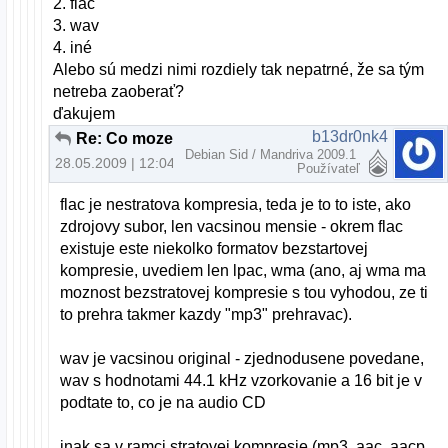
2. flac
3. wav
4. iné
Alebo sú medzi nimi rozdiely tak nepatrné, že sa tým
netreba zaoberať?
ďakujem
b13dr0nk4
Re: Co moze american?
Debian Sid / Mandriva 2009.1
28.05.2009 | 12:04
Používateľ
flac je nestratova kompresia, teda je to to iste, ako
zdrojovy subor, len vacsinou mensie - okrem flac
existuje este niekolko formatov bezstartovej
kompresie, uvediem len lpac, wma (ano, aj wma ma
moznost bezstratovej kompresie s tou vyhodou, ze ti
to prehra takmer kazdy "mp3" prehravac).
wav je vacsinou original - zjednodusene povedane,
wav s hodnotami 44.1 kHz vzorkovanie a 16 bit je v
podtate to, co je na audio CD
inak sa v ramci stratovej kompresie (mp3, aac, aacp,