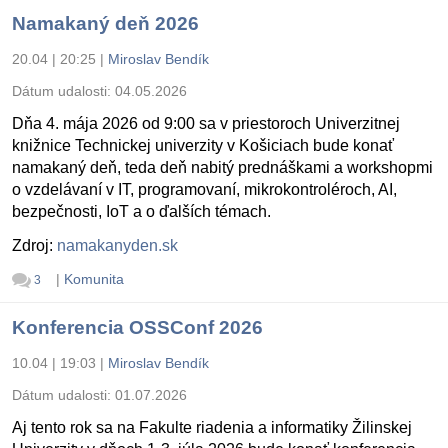
Namakaný deň 2026
20.04 | 20:25
|
Miroslav Bendík
Dátum udalosti:
04.05.2026
Dňa 4. mája 2026 od 9:00 sa v priestoroch Univerzitnej
knižnice Technickej univerzity v Košiciach bude konať
namakaný deň, teda deň nabitý prednáškami a workshopmi
o vzdelávaní v IT, programovaní, mikrokontroléroch, AI,
bezpečnosti, IoT a o ďalších témach.
Zdroj:
namakanyden.sk
|
Komunita
3
Konferencia OSSConf 2026
10.04 | 19:03
|
Miroslav Bendík
Dátum udalosti:
01.07.2026
Aj tento rok sa na Fakulte riadenia a informatiky Žilinskej