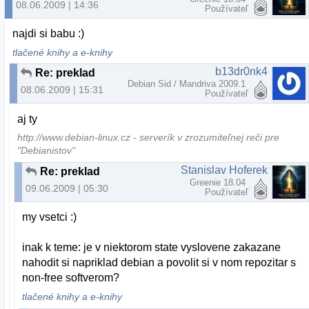
08.06.2009 | 14:36
Používateľ
najdi si babu :)
tlačené knihy a e-knihy
b13dr0nk4
Re: preklad
Debian Sid / Mandriva 2009.1
08.06.2009 | 15:31
Používateľ
aj ty
http://www.debian-linux.cz - serverík v zrozumiteľnej reči pre
"Debianistov"
Stanislav Hoferek
Re: preklad
Greenie 18.04
09.06.2009 | 05:30
Používateľ
my vsetci :)
inak k teme: je v niektorom state vyslovene zakazane
nahodit si napriklad debian a povolit si v nom repozitar s
non-free softverom?
tlačené knihy a e-knihy