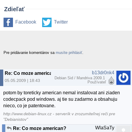
Zdieľať
Facebook
Twitter
Pre pridávanie komentárov sa
musíte prihlásiť
.
b13dr0nk4
Re: Co moze american?
Debian Sid / Mandriva 2009.1
05.05.2009 | 18:43
Používateľ
potom by toreticky american nemal instalovat ani ziaden
codecpack pod windows. aj tie su zadarmo a obsahuju
nieco, co je patentovane.
http://www.debian-linux.cz - serverík v zrozumiteľnej reči pre
"Debianistov"
WlaSaTy
Re: Co moze american?