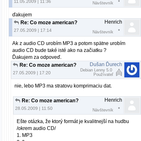
11.05.2009 | 11:36
Návštevník
ďakujem
Henrich
Re: Co moze american?
27.05.2009 | 17:14
Návštevník
Ak z audio CD urobím MP3 a potom spätne urobím
audio CD bude také isté ako na začiatku ?
Ďakujem za odpoveď.
Dušan Ďurech
Re: Co moze american?
Debian Lenny 5.0
27.05.2009 | 17:20
Používateľ
nie, lebo MP3 ma stratovu komprimaciu dat.
Henrich
Re: Co moze american?
28.05.2009 | 11:50
Návštevník
Ešte otázka, že ktorý formát je kvalitnejší na hudbu
/okrem audio CD/
1. MP3