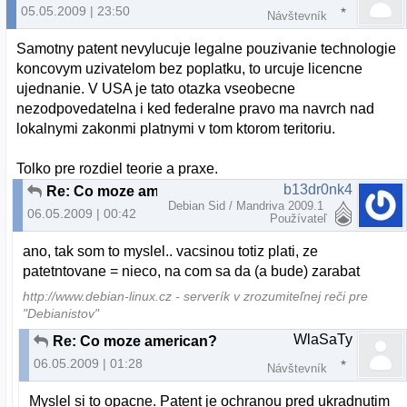
05.05.2009 | 23:50
Návštevník
Samotny patent nevylucuje legalne pouzivanie technologie
koncovym uzivatelom bez poplatku, to urcuje licencne
ujednanie. V USA je tato otazka vseobecne
nezodpovedatelna i ked federalne pravo ma navrch nad
lokalnymi zakonmi platnymi v tom ktorom teritoriu.
Tolko pre rozdiel teorie a praxe.
b13dr0nk4
Re: Co moze american?
Debian Sid / Mandriva 2009.1
06.05.2009 | 00:42
Používateľ
ano, tak som to myslel.. vacsinou totiz plati, ze
patetntovane = nieco, na com sa da (a bude) zarabat
http://www.debian-linux.cz - serverík v zrozumiteľnej reči pre
"Debianistov"
WlaSaTy
Re: Co moze american?
06.05.2009 | 01:28
Návštevník
Myslel si to opacne. Patent je ochranou pred ukradnutim