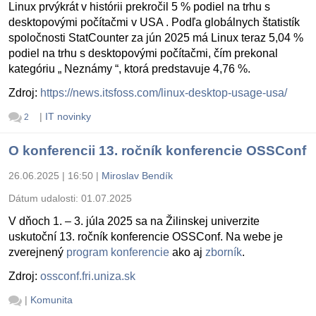
Linux prvýkrát v histórii prekročil 5 % podiel na trhu s
desktopovými počítačmi v USA . Podľa globálnych štatistík
spoločnosti StatCounter za jún 2025 má Linux teraz 5,04 %
podiel na trhu s desktopovými počítačmi, čím prekonal
kategóriu „ Neznámy “, ktorá predstavuje 4,76 %.
Zdroj:
https://news.itsfoss.com/linux-desktop-usage-usa/
|
IT novinky
2
O konferencii 13. ročník konferencie OSSConf
26.06.2025 | 16:50
|
Miroslav Bendík
Dátum udalosti:
01.07.2025
V dňoch 1. – 3. júla 2025 sa na Žilinskej univerzite
uskutoční 13. ročník konferencie OSSConf. Na webe je
zverejnený
program konferencie
ako aj
zborník
.
Zdroj:
ossconf.fri.uniza.sk
|
Komunita