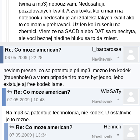
(wma a mp3) nepouzivam. Nedosahuju
pozadovanych kvalit. A zvukovka ktoru mam na
notebooku nedosahuje ani zdaleka takych kvalit ako
to co mam v prehravaci. Uz len koli ruseniu na
zbernici. Viem ze na SACD alebo DAT sa to nechyta,
ale voci beznej hladine hluku sa to da zniest.
l_barbarossa
Re: Co moze american?
06.05.2009 | 22:28
Návštevník
neviem presne, co sa patentuje pri mp3. mozno len kodek
(frauenhofer) a v tom pripade ti to moze byt jedno, lebo
existuje aj free kodek lame.
WlaSaTy
Re: Co moze american?
07.05.2009 | 10:48
Návštevník
Na mp3 sa patentuje technologia, nie kodek. U ostatnyhc
je to rozne.
Henrich
Re: Co moze american?
07.05.2009 | 13:34
Návštevník