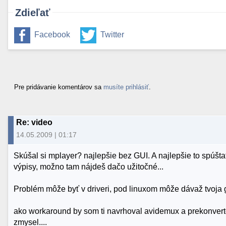
Zdieľať
Facebook
Twitter
Pre pridávanie komentárov sa
musíte prihlásiť
.
Re: video
14.05.2009 | 01:17
Skúšal si mplayer? najlepšie bez GUI. A najlepšie to spúšt
výpisy, možno tam nájdeš dačo užitočné...
Problém môže byť v driveri, pod linuxom môže dávaž tvoja g
ako workaround by som ti navrhoval avidemux a prekonvertov
zmysel....