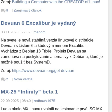
Zdroj:
Building a Computer with the CREATOR of Linux!
|
Zaujímavý článok
8
Devuan 6 Excalibur je vydaný
03.11.2025 | 22:52
|
menom
Na svete je nová stabilná verzia linuxovej distribúcie
Devuan s číslom 6 a kódovým menom Excalibur.
Vychádza z Debian 13 Trixie. Projekt Devuan sa
zameriava na poskytovanie alternatívy k Debianu, ktorú je
možné použiť bez SystemD.
Zdroj:
https://www.devuan.org/get-devuan
|
Nová verzia
2
MX-25 “Infinity” beta 1
22.09.2025 | 08:40
|
redhawk1975
Ludia okolo MX linuxu uvolnili na testovanie prvé ISO MX