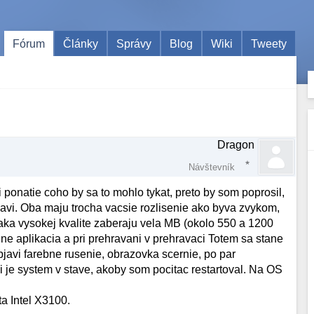
Fórum
Články
Správy
Blog
Wiki
Tweety
Dragon
Návštevník
ponatie coho by sa to mohlo tykat, preto by som poprosil,
.avi. Oba maju trocha vacsie rozlisenie ako byva zvykom,
daka vysokej kvalite zaberaju vela MB (okolo 550 a 1200
ne aplikacia a pri prehravani v prehravaci Totem sa stane
javi farebne rusenie, obrazovka scernie, po par
 je system v stave, akoby som pocitac restartoval. Na OS
ta Intel X3100.