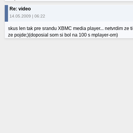
Re: video
14.05.2009 | 06:22
skus len tak pre srandu XBMC media player... netvrdim ze t
ze pojde;)(doposial som si bol na 100 s mplayer-om)