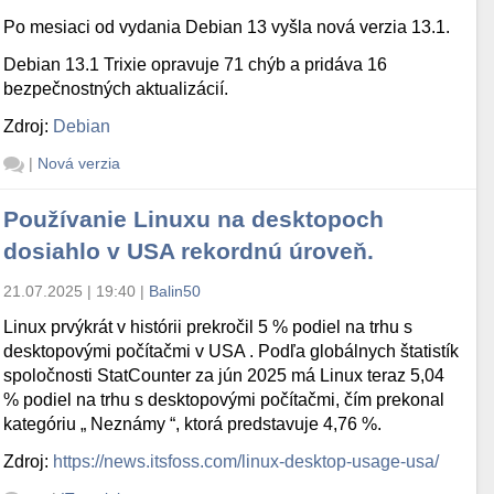
Po mesiaci od vydania Debian 13 vyšla nová verzia 13.1.
Debian 13.1 Trixie opravuje 71 chýb a pridáva 16
bezpečnostných aktualizácií.
Zdroj:
Debian
|
Nová verzia
Používanie Linuxu na desktopoch
dosiahlo v USA rekordnú úroveň.
21.07.2025 | 19:40
|
Balin50
Linux prvýkrát v histórii prekročil 5 % podiel na trhu s
desktopovými počítačmi v USA . Podľa globálnych štatistík
spoločnosti StatCounter za jún 2025 má Linux teraz 5,04
% podiel na trhu s desktopovými počítačmi, čím prekonal
kategóriu „ Neznámy “, ktorá predstavuje 4,76 %.
Zdroj:
https://news.itsfoss.com/linux-desktop-usage-usa/