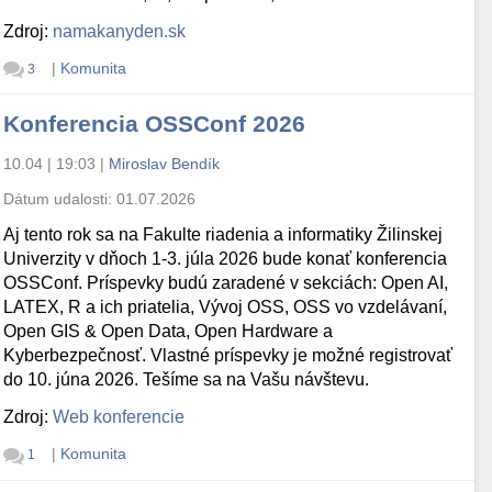
Zdroj:
namakanyden.sk
|
Komunita
3
Konferencia OSSConf 2026
10.04 | 19:03
|
Miroslav Bendík
Dátum udalosti:
01.07.2026
Aj tento rok sa na Fakulte riadenia a informatiky Žilinskej
Univerzity v dňoch 1-3. júla 2026 bude konať konferencia
OSSConf. Príspevky budú zaradené v sekciách: Open AI,
LATEX, R a ich priatelia, Vývoj OSS, OSS vo vzdelávaní,
Open GIS & Open Data, Open Hardware a
Kyberbezpečnosť. Vlastné príspevky je možné registrovať
do 10. júna 2026. Tešíme sa na Vašu návštevu.
Zdroj:
Web konferencie
|
Komunita
1