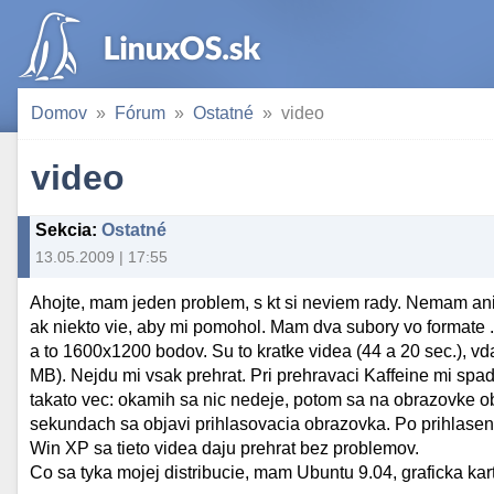
Domov
Fórum
Ostatné
video
video
Sekcia
:
Ostatné
13.05.2009 | 17:55
Ahojte, mam jeden problem, s kt si neviem rady. Nemam ani 
ak niekto vie, aby mi pomohol. Mam dva subory vo formate 
a to 1600x1200 bodov. Su to kratke videa (44 a 20 sec.), v
MB). Nejdu mi vsak prehrat. Pri prehravaci Kaffeine mi spad
takato vec: okamih sa nic nedeje, potom sa na obrazovke ob
sekundach sa objavi prihlasovacia obrazovka. Po prihlaseni
Win XP sa tieto videa daju prehrat bez problemov.
Co sa tyka mojej distribucie, mam Ubuntu 9.04, graficka kar