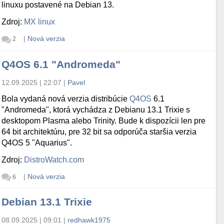
linuxu postavené na Debian 13.
Zdroj:
MX linux
|
Nová verzia
2
Q4OS 6.1 "Andromeda"
12.09.2025 | 22:07
|
Pavel
Bola vydaná nová verzia distribúcie
Q4OS
6.1
"Andromeda", ktorá vychádza z Debianu 13.1 Trixie s
desktopom Plasma alebo Trinity. Bude k dispozícii len pre
64 bit architektúru, pre 32 bit sa odporúča staršia verzia
Q4OS 5 "Aquarius".
Zdroj:
DistroWatch.com
|
Nová verzia
6
Debian 13.1 Trixie
08.09.2025 | 09:01
|
redhawk1975