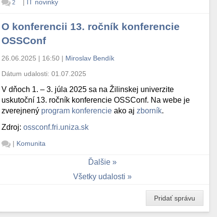
|
IT novinky
2
O konferencii 13. ročník konferencie
OSSConf
26.06.2025 | 16:50
|
Miroslav Bendík
Dátum udalosti:
01.07.2025
V dňoch 1. – 3. júla 2025 sa na Žilinskej univerzite
uskutoční 13. ročník konferencie OSSConf. Na webe je
zverejnený
program konferencie
ako aj
zborník
.
Zdroj:
ossconf.fri.uniza.sk
|
Komunita
Ďalšie
Všetky udalosti
Pridať správu