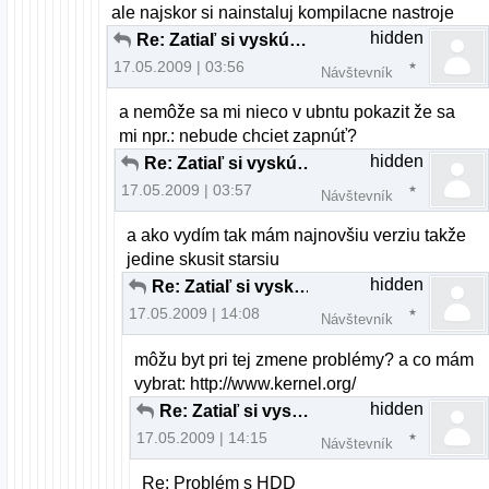
ale najskor si nainstaluj kompilacne nastroje
hidden
Re: Zatiaľ si vyskúšaj aj iné distrá ...
17.05.2009 | 03:56
Návštevník
a nemôže sa mi nieco v ubntu pokazit že sa
mi npr.: nebude chciet zapnúť?
hidden
Re: Zatiaľ si vyskúšaj aj iné distrá ...
17.05.2009 | 03:57
Návštevník
a ako vydím tak mám najnovšiu verziu takže
jedine skusit starsiu
hidden
Re: Zatiaľ si vyskúšaj aj iné distrá ...
17.05.2009 | 14:08
Návštevník
môžu byt pri tej zmene problémy? a co mám
vybrat: http://www.kernel.org/
hidden
Re: Zatiaľ si vyskúšaj aj iné distrá ...
17.05.2009 | 14:15
Návštevník
Re: Problém s HDD