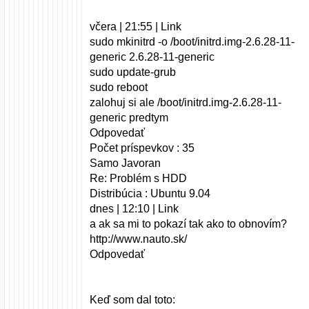
včera | 21:55 | Link
sudo mkinitrd -o /boot/initrd.img-2.6.28-11-
generic 2.6.28-11-generic
sudo update-grub
sudo reboot
zalohuj si ale /boot/initrd.img-2.6.28-11-
generic predtym
Odpovedať
Počet príspevkov : 35
Samo Javoran
Re: Problém s HDD
Distribúcia : Ubuntu 9.04
dnes | 12:10 | Link
a ak sa mi to pokazí tak ako to obnovím?
http://www.nauto.sk/
Odpovedať
Keď som dal toto: