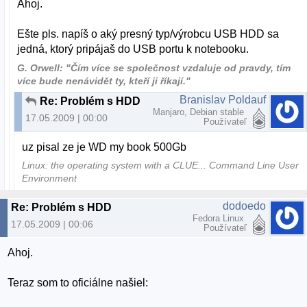
Ahoj.
Ešte pls. napíš o aký presný typ/výrobcu USB HDD sa
jedná, ktorý pripájaš do USB portu k notebooku.
G. Orwell: "Čím více se společnost vzdaluje od pravdy, tím
více bude nenávidět ty, kteří ji říkají."
Branislav Poldauf
Re: Problém s HDD
Manjaro, Debian stable
17.05.2009 | 00:00
Používateľ
uz pisal ze je WD my book 500Gb
Linux: the operating system with a CLUE... Command Line User
Environment
dodoedo
Re: Problém s HDD
Fedora Linux
17.05.2009 | 00:06
Používateľ
Ahoj.
Teraz som to oficiálne našiel: