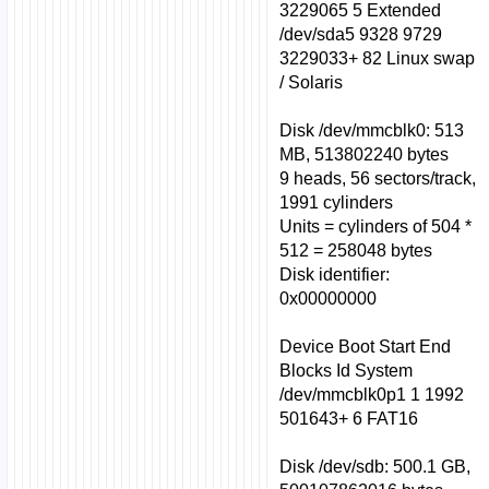
3229065 5 Extended
/dev/sda5 9328 9729
3229033+ 82 Linux swap
/ Solaris
Disk /dev/mmcblk0: 513
MB, 513802240 bytes
9 heads, 56 sectors/track,
1991 cylinders
Units = cylinders of 504 *
512 = 258048 bytes
Disk identifier:
0x00000000
Device Boot Start End
Blocks Id System
/dev/mmcblk0p1 1 1992
501643+ 6 FAT16
Disk /dev/sdb: 500.1 GB,