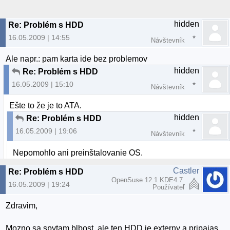
hidden
Re: Problém s HDD
16.05.2009 | 14:55
Návštevník
Ale napr.: pam karta ide bez problemov
hidden
Re: Problém s HDD
16.05.2009 | 15:10
Návštevník
Ešte to že je to ATA.
hidden
Re: Problém s HDD
16.05.2009 | 19:06
Návštevník
Nepomohlo ani preinštalovanie OS.
Castler
Re: Problém s HDD
OpenSuse 12.1 KDE4.7
16.05.2009 | 19:24
Používateľ
Zdravim,
Mozno sa spytam blbost, ale ten HDD je externy a pripajas