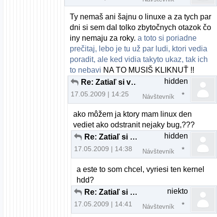
Ty nemaš ani šajnu o linuxe a za tych par
dni si sem dal tolko zbytočnych otazok čo
iny nemaju za roky.
a toto si poriadne
prečitaj, lebo je tu už par ludi, ktori vedia
poradit, ale ked vidia takyto ukaz, tak ich
to nebavi
NA TO MUSIŠ KLIKNUŤ !!
hidden
Re: Zatiaľ si vyskúšaj aj iné distrá ...
17.05.2009 | 14:25
Návštevník
ako môžem ja ktory mam linux den
vediet ako odstranit nejaky bug,???
hidden
Re: Zatiaľ si vyskúšaj aj iné distrá ...
17.05.2009 | 14:38
Návštevník
a este to som chcel, vyriesi ten kernel
hdd?
niekto
Re: Zatiaľ si vyskúšaj aj iné distrá ...
17.05.2009 | 14:41
Návštevník