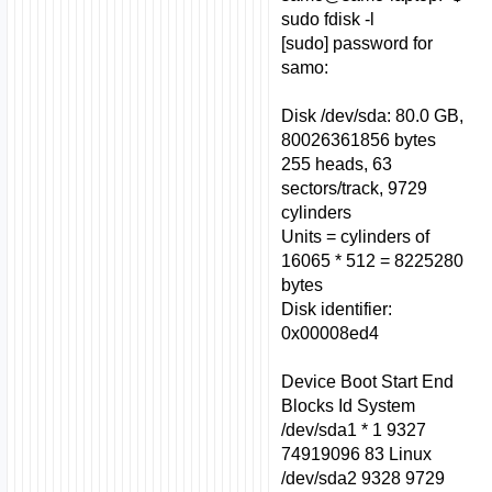
sudo fdisk -l
[sudo] password for
samo:
Disk /dev/sda: 80.0 GB,
80026361856 bytes
255 heads, 63
sectors/track, 9729
cylinders
Units = cylinders of
16065 * 512 = 8225280
bytes
Disk identifier:
0x00008ed4
Device Boot Start End
Blocks Id System
/dev/sda1 * 1 9327
74919096 83 Linux
/dev/sda2 9328 9729