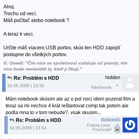
Ahoj.
Trochu od veci.
Máš počítač alebo notebook ?
A teraz k veci.
Určite máš viacero USB portov, skús ten HDD zapojiť
postupne do všetkých portov.
G. Orwell: "Čím více se společnost vzdaluje od pravdy, tím
více bude nenávidět ty, kteří ji říkají."
hidden
Re: Problém s HDD
16.05.2009 | 23:50
Návštevník
Mám notebook skúsim ale az o pol noci idem pozerat film a
teraz sa mi nechce 4 krát reštartovat comp tak potom ale
podla mna to v tom nebude?, vsak skusim...
dodoedo
Re: Problém s HDD
Fedora Linux
16.05.2009 | 23:54
Používateľ