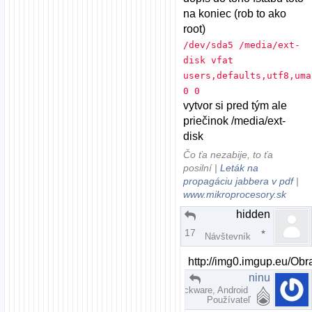
na koniec (rob to ako
root)
/dev/sda5 /media/ext-
disk vfat
users,defaults,utf8,uma
0 0
vytvor si pred tým ale
priečinok /media/ext-
disk
Čo ťa nezabije, to ťa
posilní |
Leták na
propagáciu jabbera v pdf
|
www.mikroprocesory.sk
hidden
Re: Zatiaľ si vyskúšaj aj iné distrá ...
17.05.2009 | 15:53
Návštevník
http://img0.imgup.eu/Ob
ninu
Re: Zatiaľ si vyskúšaj 
Slackware, Android
17.05.2009 | 16:02
Používateľ