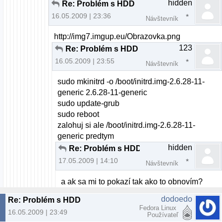
hidden
Re: Problém s HDD
16.05.2009 | 23:36
Návštevník
http://img7.imgup.eu/Obrazovka.png
123
Re: Problém s HDD
16.05.2009 | 23:55
Návštevník
sudo mkinitrd -o /boot/initrd.img-2.6.28-11-
generic 2.6.28-11-generic
sudo update-grub
sudo reboot
zalohuj si ale /boot/initrd.img-2.6.28-11-
generic predtym
hidden
Re: Problém s HDD
17.05.2009 | 14:10
Návštevník
a ak sa mi to pokazí tak ako to obnovím?
dodoedo
Re: Problém s HDD
Fedora Linux
16.05.2009 | 23:49
Používateľ