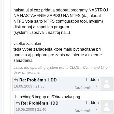
naistaluj si cez pridat a odobrat programy NASTROJ
NA NASTAVENIE ZAPISU NA NTFS (daj hladat
NTFS vola sa to NTFS configuration tool, myslim)
disk odpoj a zapni ten program
(system→sprava→nastroj na...)
vsetko zastukni
teda vyber zariadenia ktore maju byt nacitane pri
boote a aj podporu pre zapis na interne a externe
zariadenia
Linux: the operating system with a CLUE... Command Line
User Environment
hidden
Re: Problém s HDD
16.05.2009 | 21:35
Návštevník
http://img6.imgup.eu/Obrazovka.png
hidden
Re: Problém s HDD
16.05.2009 | 21:40
Návštevník