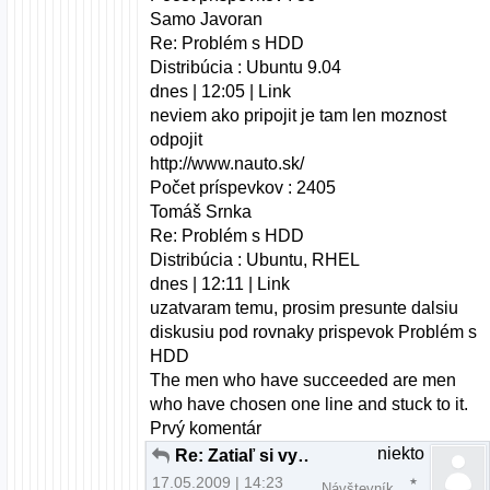
Samo Javoran
Re: Problém s HDD
Distribúcia : Ubuntu 9.04
dnes | 12:05 | Link
neviem ako pripojit je tam len moznost
odpojit
http://www.nauto.sk/
Počet príspevkov : 2405
Tomáš Srnka
Re: Problém s HDD
Distribúcia : Ubuntu, RHEL
dnes | 12:11 | Link
uzatvaram temu, prosim presunte dalsiu
diskusiu pod rovnaky prispevok Problém s
HDD
The men who have succeeded are men
who have chosen one line and stuck to it.
Prvý komentár
niekto
Re: Zatiaľ si vyskúšaj aj iné distrá ...
17.05.2009 | 14:23
Návštevník