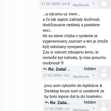
17.05.2009 | 14:48
Návštevník
...a väcsinu uz viem...
a čo tak aspon zaklady slušnosti,
dodržiavanie netikety a podobne
veci..
Ak sa stane chyba v systeme je
vygenerovany zaznam a ten je (može
byt) odoslany vyvojarom.
Zas si vytvoril zdvojenu temu, to
nemože byt nahoda, ty mas poruchu
osobnosti !!!
hidden
Re: Zatiaľ si vyskúšaj aj iné distrá ...
17.05.2009 | 14:52
Návštevník
prvu som vytvoriln do Aplikácie &
Desktop lenze som si uvedomil ze
by bolo lepsie dat to do hradvéru
hidden
Re: Zatiaľ si vyskúšaj aj iné distrá ...
17.05.2009 | 14:53
Návštevník