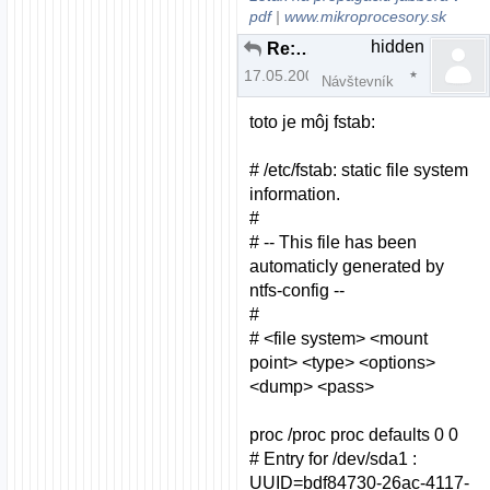
pdf
|
www.mikroprocesory.sk
hidden
Re: Zatiaľ si vyskúšaj aj iné distrá ...
17.05.2009 | 15:19
Návštevník
toto je môj fstab:
# /etc/fstab: static file system
information.
#
# -- This file has been
automaticly generated by
ntfs-config --
#
# <file system> <mount
point> <type> <options>
<dump> <pass>
proc /proc proc defaults 0 0
# Entry for /dev/sda1 :
UUID=bdf84730-26ac-4117-