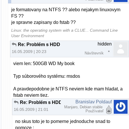
je formatovany na NTFS ?? alebo nejakym linuxovym
FS ??
je spravne zapisany do fstab ??
Linux: the operating system with a CLUE... Command Line
User Environment
hidden
Re: Problém s HDD
16.05.2009 | 20:23
Návštevník
viem len: 500GB WD My book
Typ súborového systému: msdos
A pravdepodobne je NTFS neviem kde mam hladat, a
fstab neviem tiez.
Branislav Poldauf
Re: Problém s HDD
Manjaro, Debian stable
16.05.2009 | 21:01
Používateľ
no skus toto je to pomerne jednoduche snad to
pomoze :