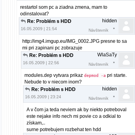
restartol som pc a ziadna zmena, mam to
odinstalovat?
hidden
Re: Problém s HDD
16.05.2009 | 21:54
Návštevník
http://img4.imgup.eu/IMG_0002.JPG presne to sa
mi pri zapinani pc zobrazuje
WlaSaTy
Re: Problém s HDD
16.05.2009 | 22:56
Návštevník
modules.dep vytvara prikaz
pri starte.
depmod -a
Nebude to v niecom inom?
hidden
Re: Problém s HDD
16.05.2009 | 23:24
Návštevník
A v čom ja teda neviem ak by niekto potreboval
este nejake info nech mi povie co a odkial to
získam,..
surne potrebujem rozbehat ten hdd