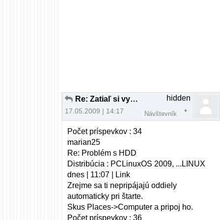
hidden
Re: Zatiaľ si vyskúšaj aj iné distrá ...
17.05.2009 | 14:17
Návštevník
Počet príspevkov : 34
marian25
Re: Problém s HDD
Distribúcia : PCLinuxOS 2009, ...LINUX
dnes | 11:07 | Link
Zrejme sa ti nepripájajú oddiely
automaticky pri štarte.
Skus Places->Computer a pripoj ho.
Počet príspevkov : 36