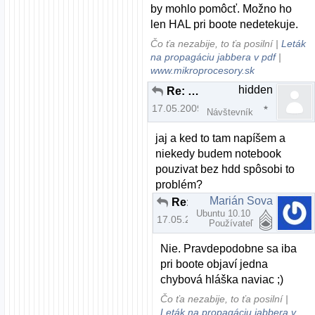
by mohlo pomôcť. Možno ho
len HAL pri boote nedetekuje.
Čo ťa nezabije, to ťa posilní |
Leták
na propagáciu jabbera v pdf
|
www.mikroprocesory.sk
hidden
Re: Zatiaľ si vyskúšaj aj iné distrá ...
17.05.2009 | 15:17
Návštevník
jaj a ked to tam napíšem a
niekedy budem notebook
pouzivat bez hdd spôsobi to
problém?
Marián Sova
Re: Zatiaľ si vyskúšaj aj iné distrá ...
Ubuntu 10.10
17.05.2009 | 15:18
Používateľ
Nie. Pravdepodobne sa iba
pri boote objaví jedna
chybová hláška naviac ;)
Čo ťa nezabije, to ťa posilní |
Leták na propagáciu jabbera v