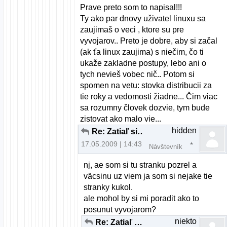
Prave preto som to napisal!!!
Ty ako par dnovy uživatel linuxu sa
zaujimaš o veci , ktore su pre
vyvojarov.. Preto je dobre, aby si začal
(ak ťa linux zaujima) s niečim, čo ti
ukaže zakladne postupy, lebo ani o
tych nevieš vobec nič.. Potom si
spomen na vetu: stovka distribucii za
tie roky a vedomosti žiadne... Čim viac
sa rozumny človek dozvie, tym bude
zistovat ako malo vie...
hidden
Re: Zatiaľ si vyskúšaj aj iné distrá ...
17.05.2009 | 14:43
Návštevník
nj, ae som si tu stranku pozrel a
väcsinu uz viem ja som si nejake tie
stranky kukol.
ale mohol by si mi poradit ako to
posunut vyvojarom?
niekto
Re: Zatiaľ si vyskúšaj aj iné distrá ...