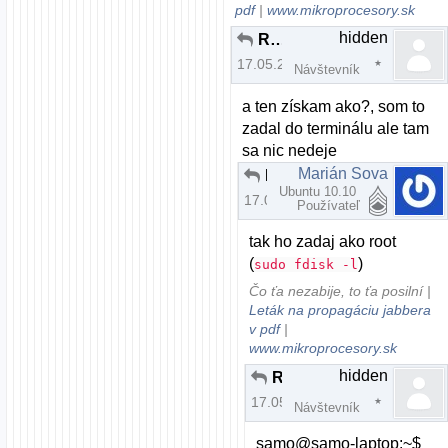
pdf
|
www.mikroprocesory.sk
hidden
Re: Zatiaľ si vyskúšaj aj iné distrá ...
17.05.2009 | 15:22
Návštevník
a ten získam ako?, som to
zadal do terminálu ale tam
sa nic nedeje
Marián Sova
Re: Zatiaľ si vyskúšaj aj iné distrá ...
Ubuntu 10.10
17.05.2009 | 15:23
Používateľ
tak ho zadaj ako root
(
)
sudo fdisk -l
Čo ťa nezabije, to ťa posilní |
Leták na propagáciu jabbera
v pdf
|
www.mikroprocesory.sk
hidden
Re: Zatiaľ si vyskúšaj aj iné distrá ...
17.05.2009 | 15:30
Návštevník
samo@samo-laptop:~$