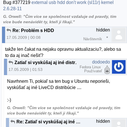
Bug #377219
external usb hdd don't work (sl11r) kernel
2.6.28-11
G. Orwell: "Čím více se společnost vzdaluje od pravdy, tím
více bude nenávidět ty, kteří ji říkají."
hidden
Re: Problém s HDD
17.05.2009 | 00:08
Návštevník
takže len čakat na nejaku opravnu aktualizaciu?, alebo sa
to da aj inač riešiť?
dodoedo
Zatiaľ si vyskúšaj aj iné distrá ...
Fedora Linux
17.05.2009 | 01:53
Používateľ
Navrhnem Ti, pokiaľ sa ten bug v Ubuntu neporieši,
vyskúšať aj iné LiveCD distribúcie ....
:-)
G. Orwell: "Čím více se společnost vzdaluje od pravdy, tím
více bude nenávidět ty, kteří ji říkají."
hidden
Re: Zatiaľ si vyskúšaj aj iné distrá ...