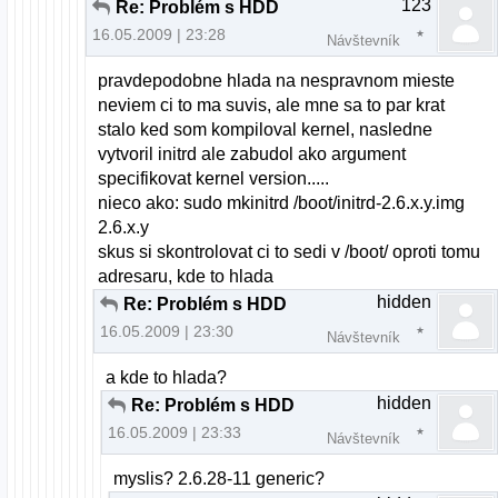
123
Re: Problém s HDD
16.05.2009 | 23:28
Návštevník
pravdepodobne hlada na nespravnom mieste
neviem ci to ma suvis, ale mne sa to par krat
stalo ked som kompiloval kernel, nasledne
vytvoril initrd ale zabudol ako argument
specifikovat kernel version.....
nieco ako: sudo mkinitrd /boot/initrd-2.6.x.y.img
2.6.x.y
skus si skontrolovat ci to sedi v /boot/ oproti tomu
adresaru, kde to hlada
hidden
Re: Problém s HDD
16.05.2009 | 23:30
Návštevník
a kde to hlada?
hidden
Re: Problém s HDD
16.05.2009 | 23:33
Návštevník
myslis? 2.6.28-11 generic?