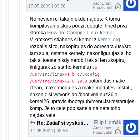
ArchLinux
17.05.2009 | 03:50
Používateľ
No neviem ci taku niekde najdes. K tomu
kompilovaniu skus pouzit google, hned prva
starnka
How To: Compile Linux kernel
.
V kratkosti stiahnes si kernel z
kernel.org
rozbalis si to, nakopirujes do adresara /usr/src
tam su aj ostatne kernely, nakonfigurujes si ho
(ak si toeste nikdy nerobil tak si len zkopiruj
knfigurak zo starho kernelu)
cp
/usr/src/linux-a.b.c/.config
potom das make
/usr/src/linux-2.6.29.3
clean, make modules a make modules_install,
nakonic si vytvoris do /boot vmlinuz26 a
kernel26 upravis /boot/grub/menu.lst restartujes
komp. Je to cele popisane a na nete toho
najdes vela.
Filip Horňák
Re: Zatiaľ si vyskúšaj aj iné distrá ...
ArchLinux
17.05.2009 | 03:53
Používateľ