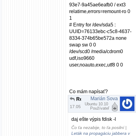
93e7-9a45ae6eafb0 / ext3
relatime,errors=remount-ro 0
1
# Entry for /dev/sda5 :
UUID=76133ebc-c5c8-4637-
8334-374b65be572a none
swap sw 0 0
/dev/scd0 /media/cdrom0
udf,iso9660
user,noauto,exec,utf8 0 0
Co mám napísať?
Marián Sova
Re: Zatiaľ si vyskúšaj aj iné distrá ...
Ubuntu 10.10
17.05.2009 | 15:20
Používateľ
daj ešte výpis fdisk -l
Čo ťa nezabije, to ťa posilní |
Leták na propagáciu jabbera v