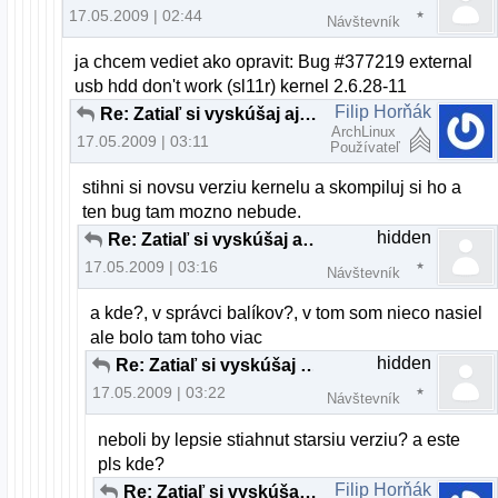
17.05.2009 | 02:44
Návštevník
ja chcem vediet ako opravit: Bug #377219 external
usb hdd don't work (sl11r) kernel 2.6.28-11
Filip Horňák
Re: Zatiaľ si vyskúšaj aj iné distrá ...
ArchLinux
17.05.2009 | 03:11
Používateľ
stihni si novsu verziu kernelu a skompiluj si ho a
ten bug tam mozno nebude.
hidden
Re: Zatiaľ si vyskúšaj aj iné distrá ...
17.05.2009 | 03:16
Návštevník
a kde?, v správci balíkov?, v tom som nieco nasiel
ale bolo tam toho viac
hidden
Re: Zatiaľ si vyskúšaj aj iné distrá ...
17.05.2009 | 03:22
Návštevník
neboli by lepsie stiahnut starsiu verziu? a este
pls kde?
Filip Horňák
Re: Zatiaľ si vyskúšaj aj iné distrá ...