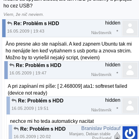
ho cez USB?
Viem, že nič neviem.
hidden
Re: Problém s HDD
16.05.2009 | 19:43
Návštevník
Ǎno presne ako ste napísali. A ked zapnem Ubuntu tak mi
ho nenájde len keď vytiahnem s usb portu a znova strcim.
Možno by to vyriešil nejaký script, (neviem)
hidden
Re: Problém s HDD
16.05.2009 | 19:47
Návštevník
A pri zapínaní mi píše: [ 2.468009] ata1: softreset failed
(device not ready)
hidden
Re: Problém s HDD
16.05.2009 | 19:51
Návštevník
nechce mi ho teda automaticky nacitat
Branislav Poldauf
Re: Problém s HDD
Manjaro, Debian stable
16.05.2009 | 20:02
Používateľ