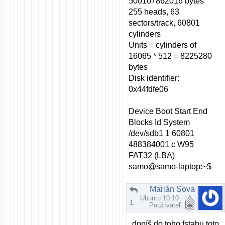
500107862016 bytes
255 heads, 63
sectors/track, 60801
cylinders
Units = cylinders of
16065 * 512 = 8225280
bytes
Disk identifier:
0x44fdfe06
Device Boot Start End
Blocks Id System
/dev/sdb1 1 60801
488384001 c W95
FAT32 (LBA)
samo@samo-laptop:~$
Marián Sova
Re: Zatiaľ si vyskúšaj aj iné distrá ...
Ubuntu 10.10
17.05.2009 | 15:38
Používateľ
dopíš do toho fstabu toto