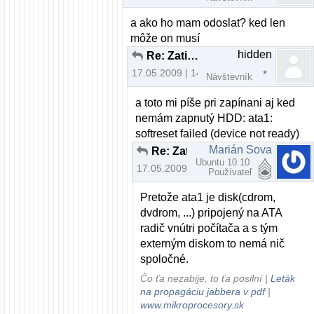
a ako ho mam odoslat? ked len
môže on musí
hidden
Re: Zatiaľ si vyskúšaj aj iné distrá ...
17.05.2009 | 14:55
Návštevník
a toto mi píše pri zapínani aj ked
nemám zapnutý HDD: ata1:
softreset failed (device not ready)
Marián Sova
Re: Zatiaľ si vyskúšaj aj iné distrá ...
Ubuntu 10.10
17.05.2009 | 15:07
Používateľ
Pretože ata1 je disk(cdrom,
dvdrom, ...) pripojený na ATA
radič vnútri počítača a s tým
externým diskom to nemá nič
spoločné.
Čo ťa nezabije, to ťa posilní |
Leták
na propagáciu jabbera v pdf
|
www.mikroprocesory.sk