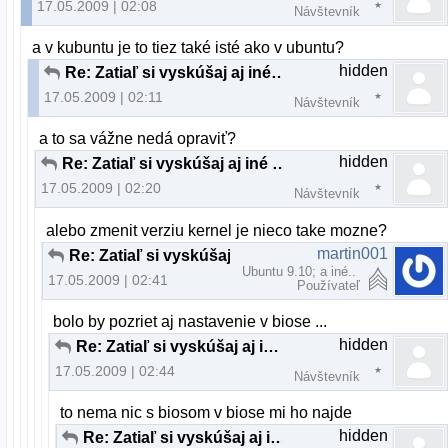
17.05.2009 | 02:08
Návštevník
a v kubuntu je to tiez také isté ako v ubuntu?
hidden
Re: Zatiaľ si vyskúšaj aj iné distrá ...
17.05.2009 | 02:11
Návštevník
a to sa vážne nedá opraviť?
hidden
Re: Zatiaľ si vyskúšaj aj iné distrá ...
17.05.2009 | 02:20
Návštevník
alebo zmenit verziu kernel je nieco take mozne?
martin001
Re: Zatiaľ si vyskúšaj aj iné distrá ...
Ubuntu 9.10; a iné..
17.05.2009 | 02:41
Používateľ
bolo by pozriet aj nastavenie v biose ...
hidden
Re: Zatiaľ si vyskúšaj aj iné distrá ...
17.05.2009 | 02:44
Návštevník
to nema nic s biosom v biose mi ho najde
hidden
Re: Zatiaľ si vyskúšaj aj iné distrá ...