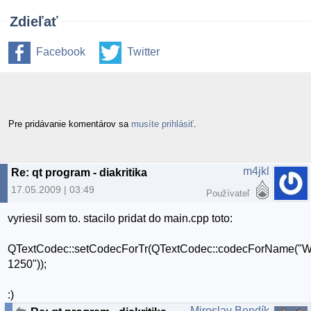
Zdieľať
Facebook
Twitter
Pre pridávanie komentárov sa
musíte prihlásiť
.
m4jkl
Re: qt program - diakritika
17.05.2009 | 03:49
Používateľ
vyriesil som to. stacilo pridat do main.cpp toto:
QTextCodec::setCodecForTr(QTextCodec::codecForName("
1250"));
:)
Miroslav Bendík