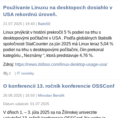
Používanie Linuxu na desktopoch dosiahlo v
USA rekordnú úroveň.
21.07.2025 | 19:40
|
Balin50
Linux prvýkrát v histórii prekročil 5 % podiel na trhu s
desktopovými počítačmi v USA . Podľa globálnych štatistík
spoločnosti StatCounter za jún 2025 má Linux teraz 5,04 %
podiel na trhu s desktopovými počítačmi, čím prekonal
kategóriu „ Neznámy “, ktorá predstavuje 4,76 %.
Zdroj:
https://news.itsfoss.com/linux-desktop-usage-usa/
|
IT novinky
2
O konferencii 13. ročník konferencie OSSConf
26.06.2025 | 16:50
|
Miroslav Bendík
Dátum udalosti:
01.07.2025
V dňoch 1. – 3. júla 2025 sa na Žilinskej univerzite