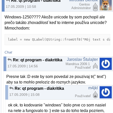
Re: qt program - diakritika
Gentoo
17.05.2009 | 10:58
Administrátor
Windows-1250???? Akože unicode by som pochopil ale
prečo takáto zhovadilosť keď to interne používa unicode?
Mimochodom:
label = new QLabel(QString::fromUtf8("Môj text s dia
Chat
Jaroslav Štulajter
Re: qt program - diakritika
Mandriva 2009.1
17.05.2009 | 14:56
Používateľ
Presne tak :D este by som povedal ze pouzivaj tr(" text")
aby sa to mohlo preloziz do roznych jazykov.
m4jkl
Re: qt program - diakritika
17.05.2009 | 15:08
Používateľ
ok ok. to kodovanie "windows" bolo prve co som nasiel
na nete a fungovalo to :) este sa do toho teda pozriem,