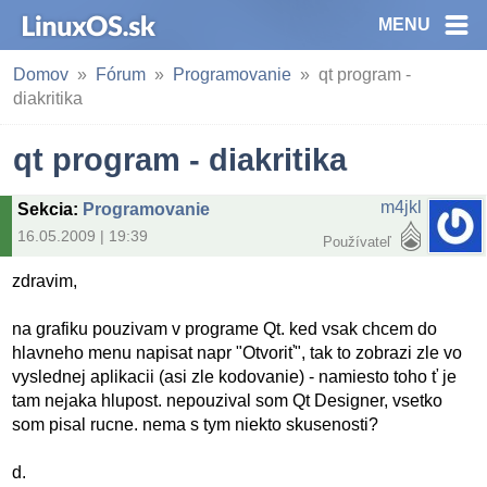
MENU
Domov
Fórum
Programovanie
qt program -
diakritika
qt program - diakritika
m4jkl
Sekcia
:
Programovanie
16.05.2009 | 19:39
Používateľ
zdravim,
na grafiku pouzivam v programe Qt. ked vsak chcem do
hlavneho menu napisat napr "Otvoriť", tak to zobrazi zle vo
vyslednej aplikacii (asi zle kodovanie) - namiesto toho ť je
tam nejaka hlupost. nepouzival som Qt Designer, vsetko
som pisal rucne. nema s tym niekto skusenosti?
d.