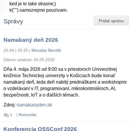
ked je to take strasne;)
tr("") samozrejme pouzivam.
Správy
Pridať správu
Namakaný deň 2026
20.04 | 20:25
|
Miroslav Bendík
Dátum udalosti:
04.05.2026
Dňa 4. mája 2026 od 9:00 sa v priestoroch Univerzitnej
knižnice Technickej univerzity v Košiciach bude konať
namakaný deň, teda deň nabitý prednáškami a workshopmi
o vzdelávaní v IT, programovaní, mikrokontroléroch, AI,
bezpečnosti, IoT a o ďalších témach.
Zdroj:
namakanyden.sk
|
Komunita
3
Konferencia OSSConf 2026