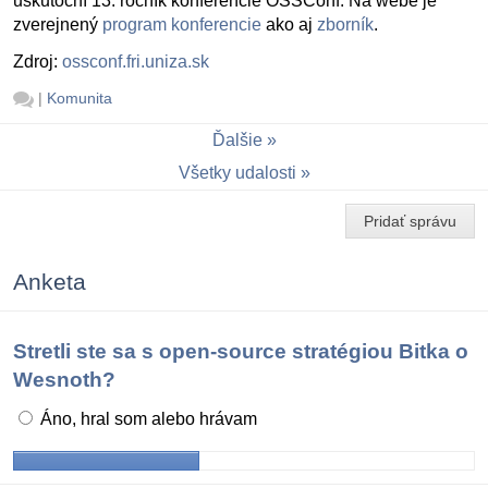
uskutoční 13. ročník konferencie OSSConf. Na webe je
zverejnený
program konferencie
ako aj
zborník
.
Zdroj:
ossconf.fri.uniza.sk
|
Komunita
Ďalšie
Všetky udalosti
Pridať správu
Anketa
Stretli ste sa s open-source stratégiou Bitka o
Wesnoth?
Áno, hral som alebo hrávam