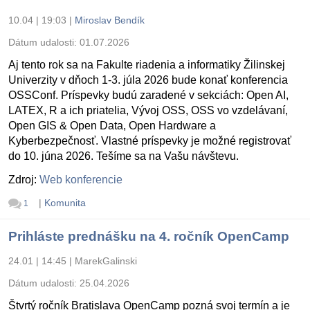
10.04 | 19:03
|
Miroslav Bendík
Dátum udalosti:
01.07.2026
Aj tento rok sa na Fakulte riadenia a informatiky Žilinskej
Univerzity v dňoch 1-3. júla 2026 bude konať konferencia
OSSConf. Príspevky budú zaradené v sekciách: Open AI,
LATEX, R a ich priatelia, Vývoj OSS, OSS vo vzdelávaní,
Open GIS & Open Data, Open Hardware a
Kyberbezpečnosť. Vlastné príspevky je možné registrovať
do 10. júna 2026. Tešíme sa na Vašu návštevu.
Zdroj:
Web konferencie
|
Komunita
1
Prihláste prednášku na 4. ročník OpenCamp
24.01 | 14:45
|
MarekGalinski
Dátum udalosti:
25.04.2026
Štvrtý ročník Bratislava OpenCamp pozná svoj termín a je