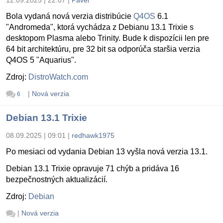
Bola vydaná nová verzia distribúcie
Q4OS
6.1
"Andromeda", ktorá vychádza z Debianu 13.1 Trixie s
desktopom Plasma alebo Trinity. Bude k dispozícii len pre
64 bit architektúru, pre 32 bit sa odporúča staršia verzia
Q4OS 5 "Aquarius".
Zdroj:
DistroWatch.com
|
Nová verzia
6
Debian 13.1 Trixie
08.09.2025 | 09:01
|
redhawk1975
Po mesiaci od vydania Debian 13 vyšla nová verzia 13.1.
Debian 13.1 Trixie opravuje 71 chýb a pridáva 16
bezpečnostných aktualizácií.
Zdroj:
Debian
|
Nová verzia