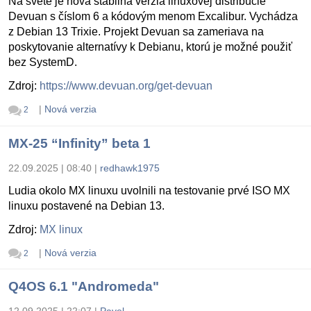
Na svete je nová stabilná verzia linuxovej distribúcie
Devuan s číslom 6 a kódovým menom Excalibur. Vychádza
z Debian 13 Trixie. Projekt Devuan sa zameriava na
poskytovanie alternatívy k Debianu, ktorú je možné použiť
bez SystemD.
Zdroj:
https://www.devuan.org/get-devuan
|
Nová verzia
2
MX-25 “Infinity” beta 1
22.09.2025 | 08:40
|
redhawk1975
Ludia okolo MX linuxu uvolnili na testovanie prvé ISO MX
linuxu postavené na Debian 13.
Zdroj:
MX linux
|
Nová verzia
2
Q4OS 6.1 "Andromeda"
12.09.2025 | 22:07
|
Pavel