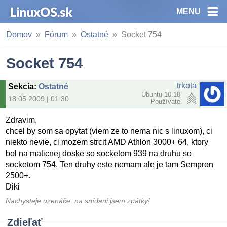
MENU
Domov
Fórum
Ostatné
Socket 754
Socket 754
trkota
Sekcia
:
Ostatné
Ubuntu 10.10
18.05.2009 | 01:30
Používateľ
Zdravim,
chcel by som sa opytat (viem ze to nema nic s linuxom), ci
niekto nevie, ci mozem strcit AMD Athlon 3000+ 64, ktory
bol na maticnej doske so socketom 939 na druhu so
socketom 754. Ten druhy este nemam ale je tam Sempron
2500+.
Diki
Nachysteje uzenáče, na snídani jsem zpátky!
Zdieľať