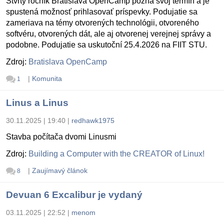
Štvrtý ročník Bratislava OpenCamp pozná svoj termín a je
spustená možnosť prihlasovať príspevky. Podujatie sa
zameriava na témy otvorených technológii, otvoreného
softvéru, otvorených dát, ale aj otvorenej verejnej správy a
podobne. Podujatie sa uskutoční 25.4.2026 na FIIT STU.
Zdroj:
Bratislava OpenCamp
|
Komunita
1
Linus a Linus
30.11.2025 | 19:40
|
redhawk1975
Stavba počítača dvomi Linusmi
Zdroj:
Building a Computer with the CREATOR of Linux!
|
Zaujímavý článok
8
Devuan 6 Excalibur je vydaný
03.11.2025 | 22:52
|
menom