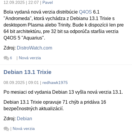
12.09.2025 | 22:07
|
Pavel
Bola vydaná nová verzia distribúcie
Q4OS
6.1
"Andromeda", ktorá vychádza z Debianu 13.1 Trixie s
desktopom Plasma alebo Trinity. Bude k dispozícii len pre
64 bit architektúru, pre 32 bit sa odporúča staršia verzia
Q4OS 5 "Aquarius".
Zdroj:
DistroWatch.com
|
Nová verzia
6
Debian 13.1 Trixie
08.09.2025 | 09:01
|
redhawk1975
Po mesiaci od vydania Debian 13 vyšla nová verzia 13.1.
Debian 13.1 Trixie opravuje 71 chýb a pridáva 16
bezpečnostných aktualizácií.
Zdroj:
Debian
|
Nová verzia