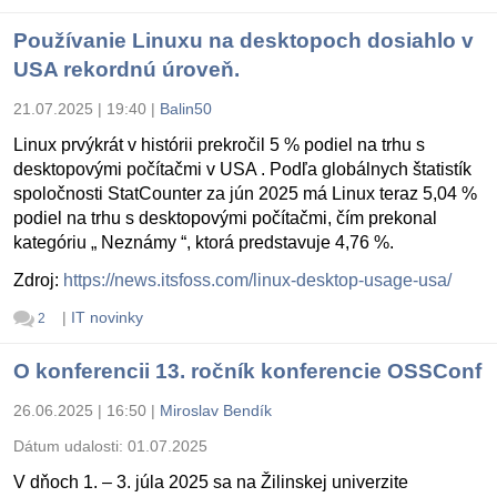
Používanie Linuxu na desktopoch dosiahlo v
USA rekordnú úroveň.
21.07.2025 | 19:40
|
Balin50
Linux prvýkrát v histórii prekročil 5 % podiel na trhu s
desktopovými počítačmi v USA . Podľa globálnych štatistík
spoločnosti StatCounter za jún 2025 má Linux teraz 5,04 %
podiel na trhu s desktopovými počítačmi, čím prekonal
kategóriu „ Neznámy “, ktorá predstavuje 4,76 %.
Zdroj:
https://news.itsfoss.com/linux-desktop-usage-usa/
|
IT novinky
2
O konferencii 13. ročník konferencie OSSConf
26.06.2025 | 16:50
|
Miroslav Bendík
Dátum udalosti:
01.07.2025
V dňoch 1. – 3. júla 2025 sa na Žilinskej univerzite