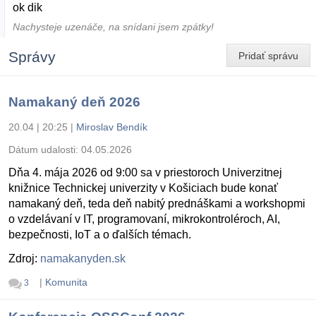
ok dik
Nachysteje uzenáče, na snídani jsem zpátky!
Správy
Pridať správu
Namakaný deň 2026
20.04 | 20:25
|
Miroslav Bendík
Dátum udalosti:
04.05.2026
Dňa 4. mája 2026 od 9:00 sa v priestoroch Univerzitnej
knižnice Technickej univerzity v Košiciach bude konať
namakaný deň, teda deň nabitý prednáškami a workshopmi
o vzdelávaní v IT, programovaní, mikrokontroléroch, AI,
bezpečnosti, IoT a o ďalších témach.
Zdroj:
namakanyden.sk
|
Komunita
3