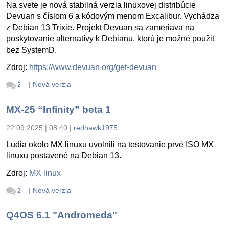
Na svete je nová stabilná verzia linuxovej distribúcie
Devuan s číslom 6 a kódovým menom Excalibur. Vychádza
z Debian 13 Trixie. Projekt Devuan sa zameriava na
poskytovanie alternatívy k Debianu, ktorú je možné použiť
bez SystemD.
Zdroj:
https://www.devuan.org/get-devuan
|
Nová verzia
2
MX-25 “Infinity” beta 1
22.09.2025 | 08:40
|
redhawk1975
Ludia okolo MX linuxu uvolnili na testovanie prvé ISO MX
linuxu postavené na Debian 13.
Zdroj:
MX linux
|
Nová verzia
2
Q4OS 6.1 "Andromeda"