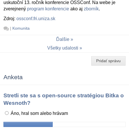
uskutoční 13. ročník konferencie OSSConf. Na webe je
zverejnený
program konferencie
ako aj
zborník
.
Zdroj:
ossconf.fri.uniza.sk
|
Komunita
Ďalšie
Všetky udalosti
Pridať správu
Anketa
Stretli ste sa s open-source stratégiou Bitka o
Wesnoth?
Áno, hral som alebo hrávam