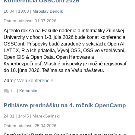
Konferencia OSSConf 2026
10.04 | 19:03
|
Miroslav Bendík
Dátum udalosti:
01.07.2026
Aj tento rok sa na Fakulte riadenia a informatiky Žilinskej
Univerzity v dňoch 1-3. júla 2026 bude konať konferencia
OSSConf. Príspevky budú zaradené v sekciách: Open AI,
LATEX, R a ich priatelia, Vývoj OSS, OSS vo vzdelávaní,
Open GIS & Open Data, Open Hardware a
Kyberbezpečnosť. Vlastné príspevky je možné registrovať
do 10. júna 2026. Tešíme sa na Vašu návštevu.
Zdroj:
Web konferencie
|
Komunita
1
Prihláste prednášku na 4. ročník OpenCamp
24.01 | 14:45
|
MarekGalinski
Dátum udalosti:
25.04.2026