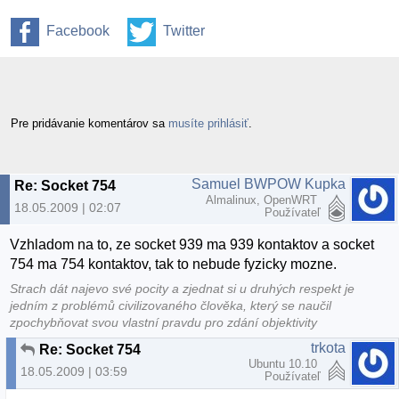
Facebook
Twitter
Pre pridávanie komentárov sa
musíte prihlásiť
.
Samuel BWPOW Kupka
Re: Socket 754
Almalinux, OpenWRT
18.05.2009 | 02:07
Používateľ
Vzhladom na to, ze socket 939 ma 939 kontaktov a socket
754 ma 754 kontaktov, tak to nebude fyzicky mozne.
Strach dát najevo své pocity a zjednat si u druhých respekt je
jedním z problémů civilizovaného člověka, který se naučil
zpochybňovat svou vlastní pravdu pro zdání objektivity
trkota
Re: Socket 754
Ubuntu 10.10
18.05.2009 | 03:59
Používateľ