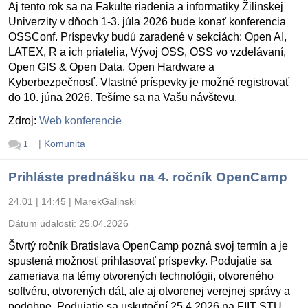
Aj tento rok sa na Fakulte riadenia a informatiky Žilinskej
Univerzity v dňoch 1-3. júla 2026 bude konať konferencia
OSSConf. Príspevky budú zaradené v sekciách: Open AI,
LATEX, R a ich priatelia, Vývoj OSS, OSS vo vzdelávaní,
Open GIS & Open Data, Open Hardware a
Kyberbezpečnosť. Vlastné príspevky je možné registrovať
do 10. júna 2026. Tešíme sa na Vašu návštevu.
Zdroj:
Web konferencie
|
Komunita
1
Prihláste prednášku na 4. ročník OpenCamp
24.01 | 14:45
|
MarekGalinski
Dátum udalosti:
25.04.2026
Štvrtý ročník Bratislava OpenCamp pozná svoj termín a je
spustená možnosť prihlasovať príspevky. Podujatie sa
zameriava na témy otvorených technológii, otvoreného
softvéru, otvorených dát, ale aj otvorenej verejnej správy a
podobne. Podujatie sa uskutoční 25.4.2026 na FIIT STU.