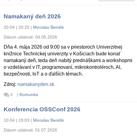
Namakaný deň 2026
20.04 | 20:25
|
Miroslav Bendík
Dátum udalosti:
04.05.2026
Dňa 4. mája 2026 od 9:00 sa v priestoroch Univerzitnej
knižnice Technickej univerzity v Košiciach bude konať
namakaný deň, teda deň nabitý prednáškami a workshopmi
o vzdelávaní v IT, programovaní, mikrokontroléroch, AI,
bezpečnosti, IoT a o ďalších témach.
Zdroj:
namakanyden.sk
|
Komunita
3
Konferencia OSSConf 2026
10.04 | 19:03
|
Miroslav Bendík
Dátum udalosti:
01.07.2026