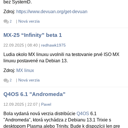
bez SystemD.
Zdroj:
https://www.devuan.org/get-devuan
|
Nová verzia
2
MX-25 “Infinity” beta 1
22.09.2025 | 08:40
|
redhawk1975
Ludia okolo MX linuxu uvolnili na testovanie prvé ISO MX
linuxu postavené na Debian 13.
Zdroj:
MX linux
|
Nová verzia
2
Q4OS 6.1 "Andromeda"
12.09.2025 | 22:07
|
Pavel
Bola vydaná nová verzia distribúcie
Q4OS
6.1
"Andromeda", ktorá vychádza z Debianu 13.1 Trixie s
desktopom Plasma alebo Trinity. Bude k dispozícii len pre