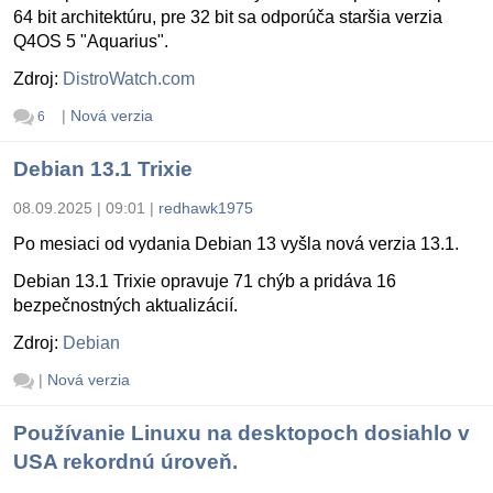
64 bit architektúru, pre 32 bit sa odporúča staršia verzia
Q4OS 5 "Aquarius".
Zdroj:
DistroWatch.com
|
Nová verzia
6
Debian 13.1 Trixie
08.09.2025 | 09:01
|
redhawk1975
Po mesiaci od vydania Debian 13 vyšla nová verzia 13.1.
Debian 13.1 Trixie opravuje 71 chýb a pridáva 16
bezpečnostných aktualizácií.
Zdroj:
Debian
|
Nová verzia
Používanie Linuxu na desktopoch dosiahlo v
USA rekordnú úroveň.