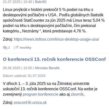
21.07.2025 | 19:40
|
Balin50
Linux prvýkrát v histórii prekročil 5 % podiel na trhu s
desktopovými počítačmi v USA . Podľa globálnych štatistík
spoločnosti StatCounter za jún 2025 má Linux teraz 5,04 %
podiel na trhu s desktopovými počítačmi, čím prekonal
kategóriu „ Neznámy “, ktorá predstavuje 4,76 %.
Zdroj:
https://news.itsfoss.com/linux-desktop-usage-usa/
|
IT novinky
2
O konferencii 13. ročník konferencie OSSConf
26.06.2025 | 16:50
|
Miroslav Bendík
Dátum udalosti:
01.07.2025
V dňoch 1. – 3. júla 2025 sa na Žilinskej univerzite
uskutoční 13. ročník konferencie OSSConf. Na webe je
zverejnený
program konferencie
ako aj
zborník
.
Zdroj:
ossconf.fri.uniza.sk