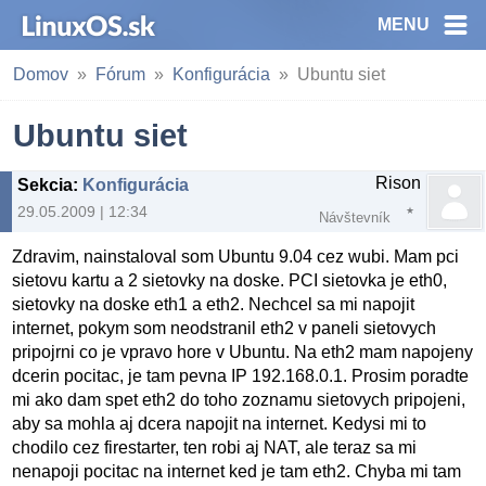
MENU
Domov
Fórum
Konfigurácia
Ubuntu siet
Ubuntu siet
Rison
Sekcia
:
Konfigurácia
29.05.2009 | 12:34
Návštevník
Zdravim, nainstaloval som Ubuntu 9.04 cez wubi. Mam pci
sietovu kartu a 2 sietovky na doske. PCI sietovka je eth0,
sietovky na doske eth1 a eth2. Nechcel sa mi napojit
internet, pokym som neodstranil eth2 v paneli sietovych
pripojrni co je vpravo hore v Ubuntu. Na eth2 mam napojeny
dcerin pocitac, je tam pevna IP 192.168.0.1. Prosim poradte
mi ako dam spet eth2 do toho zoznamu sietovych pripojeni,
aby sa mohla aj dcera napojit na internet. Kedysi mi to
chodilo cez firestarter, ten robi aj NAT, ale teraz sa mi
nenapoji pocitac na internet ked je tam eth2. Chyba mi tam