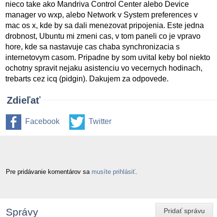
nieco take ako Mandriva Control Center alebo Device
manager vo wxp, alebo Network v System preferences v
mac os x, kde by sa dali menezovat pripojenia. Este jedna
drobnost, Ubuntu mi zmeni cas, v tom paneli co je vpravo
hore, kde sa nastavuje cas chaba synchronizacia s
internetovym casom. Pripadne by som uvital keby bol niekto
ochotny spravit nejaku asistenciu vo vecernych hodinach,
trebarts cez icq (pidgin). Dakujem za odpovede.
Zdieľať
Facebook
Twitter
Pre pridávanie komentárov sa
musíte prihlásiť
.
Správy
Pridať správu