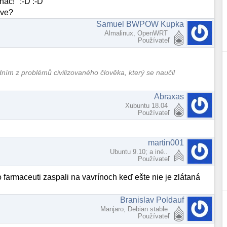
náč!" :-D :-D
ive?
Samuel BWPOW Kupka
Almalinux, OpenWRT
Používateľ
edním z problémů civilizovaného člověka, který se naučil
Abraxas
Xubuntu 18.04
Používateľ
martin001
Ubuntu 9.10; a iné..
Používateľ
čo farmaceuti zaspali na vavrínoch keď ešte nie je zlátaná
Branislav Poldauf
Manjaro, Debian stable
Používateľ