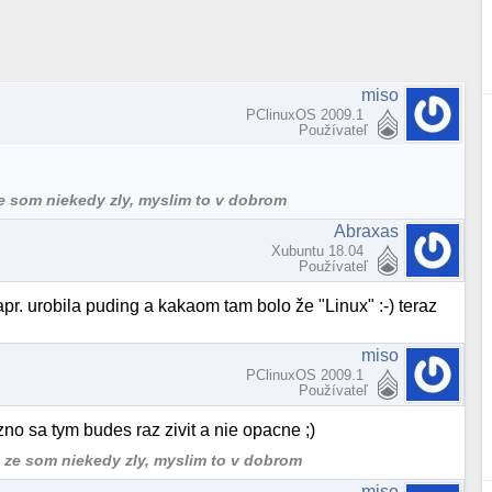
miso
PClinuxOS 2009.1
Používateľ
ze som niekedy zly, myslim to v dobrom
Abraxas
Xubuntu 18.04
Používateľ
pr. urobila puding a kakaom tam bolo že "Linux" :-) teraz
miso
PClinuxOS 2009.1
Používateľ
mozno sa tym budes raz zivit a nie opacne ;)
, ze som niekedy zly, myslim to v dobrom
miso