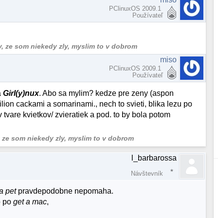
PClinuxOS 2009.1
Používateľ
y, ze som niekedy zly, myslim to v dobrom
miso
PClinuxOS 2009.1
Používateľ
a
Girl(y)nux
. Abo sa mylim? kedze pre zeny (aspon
milion cackami a somarinami., nech to svieti, blika lezu po
vare kvietkov/ zvieratiek a pod. to by bola potom
, ze som niekedy zly, myslim to v dobrom
l_barbarossa
Návštevník
a pet
pravdepodobne nepomaha.
o po
get a mac
,