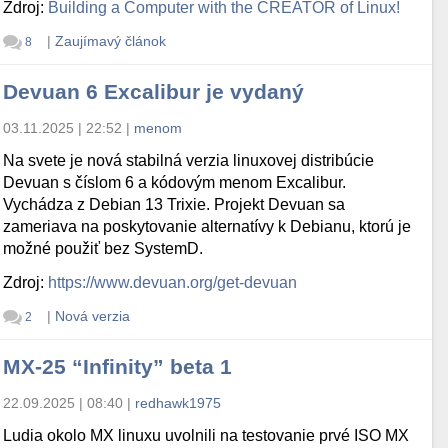
Zdroj:
Building a Computer with the CREATOR of Linux!
|
Zaujímavý článok
8
Devuan 6 Excalibur je vydaný
03.11.2025 | 22:52
|
menom
Na svete je nová stabilná verzia linuxovej distribúcie
Devuan s číslom 6 a kódovým menom Excalibur.
Vychádza z Debian 13 Trixie. Projekt Devuan sa
zameriava na poskytovanie alternatívy k Debianu, ktorú je
možné použiť bez SystemD.
Zdroj:
https://www.devuan.org/get-devuan
|
Nová verzia
2
MX-25 “Infinity” beta 1
22.09.2025 | 08:40
|
redhawk1975
Ludia okolo MX linuxu uvolnili na testovanie prvé ISO MX