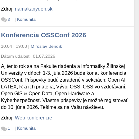
Zdroj:
namakanyden.sk
|
Komunita
3
Konferencia OSSConf 2026
10.04 | 19:03
|
Miroslav Bendík
Dátum udalosti:
01.07.2026
Aj tento rok sa na Fakulte riadenia a informatiky Žilinskej
Univerzity v dňoch 1-3. júla 2026 bude konať konferencia
OSSConf. Príspevky budú zaradené v sekciách: Open AI,
LATEX, R a ich priatelia, Vývoj OSS, OSS vo vzdelávaní,
Open GIS & Open Data, Open Hardware a
Kyberbezpečnosť. Vlastné príspevky je možné registrovať
do 10. júna 2026. Tešíme sa na Vašu návštevu.
Zdroj:
Web konferencie
|
Komunita
1