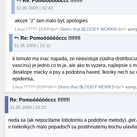
Re: Pomoóóóóóccc !!!!!!!!
31.05.2009 | 02:43
akoze "z" tam malo byt, apologies
Linux????? DUH!<br/>
Distro that BLOODY WORKS
<br/>
sorr
Re: Pomoóóóóóccc !!!!!!!!
31.05.2009 | 15:11
k tomuto ma inac napada, ze neexistuje ziadna distribuci
vascinu) je jedno co to je, ale ako to vyzera, najlepsie s 
desktope macky a psy a podobna haved. Ikonky nech su v t
epidemia..
Linux????? DUH!<br/>
Distro that BLOODY WORKS
<br/>
sorry
Re: Pomoóóóóóccc !!!!!!!!
31.05.2009 | 02:22
neda sa (ak nepocitame lobotomiu a podobne metody).
get 
v niekolkych malo pripadoch sa postihnutemu trochu ulavil