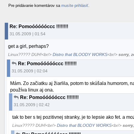
Pre pridávanie komentárov sa
musíte prihlásiť
.
Re: Pomoóóóóóccc !!!!!!!!
31.05.2009 | 01:54
get a girl, perhaps?
Linux????? DUH!<br/>
Distro that BLOODY WORKS
<br/>
sorry, 
Re: Pomoóóóóóccc !!!!!!!!
31.05.2009 | 02:04
Mám. Zo začiatku aj žiarlila, potom to skúšala humorom, na
používa linux aj ona.
Re: Pomoóóóóóccc !!!!!!!!
31.05.2009 | 02:42
tak to ber s tej pozitivnej stranky, je to lepsie ako fet. a 
Linux????? DUH!<br/>
Distro that BLOODY WORKS
<br/>
sorry