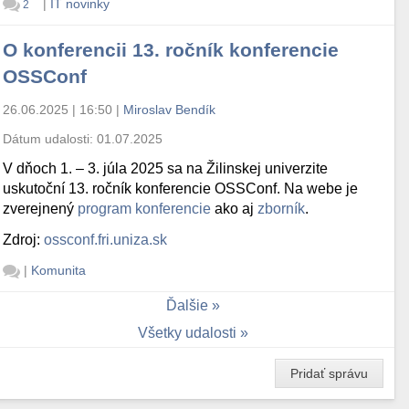
|
IT novinky
2
O konferencii 13. ročník konferencie
OSSConf
26.06.2025 | 16:50
|
Miroslav Bendík
Dátum udalosti:
01.07.2025
V dňoch 1. – 3. júla 2025 sa na Žilinskej univerzite
uskutoční 13. ročník konferencie OSSConf. Na webe je
zverejnený
program konferencie
ako aj
zborník
.
Zdroj:
ossconf.fri.uniza.sk
|
Komunita
Ďalšie
Všetky udalosti
Pridať správu