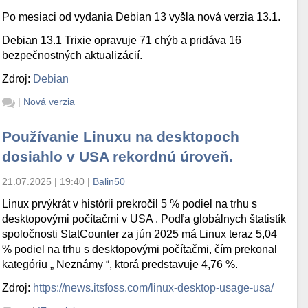
Po mesiaci od vydania Debian 13 vyšla nová verzia 13.1.
Debian 13.1 Trixie opravuje 71 chýb a pridáva 16
bezpečnostných aktualizácií.
Zdroj:
Debian
|
Nová verzia
Používanie Linuxu na desktopoch
dosiahlo v USA rekordnú úroveň.
21.07.2025 | 19:40
|
Balin50
Linux prvýkrát v histórii prekročil 5 % podiel na trhu s
desktopovými počítačmi v USA . Podľa globálnych štatistík
spoločnosti StatCounter za jún 2025 má Linux teraz 5,04
% podiel na trhu s desktopovými počítačmi, čím prekonal
kategóriu „ Neznámy “, ktorá predstavuje 4,76 %.
Zdroj:
https://news.itsfoss.com/linux-desktop-usage-usa/