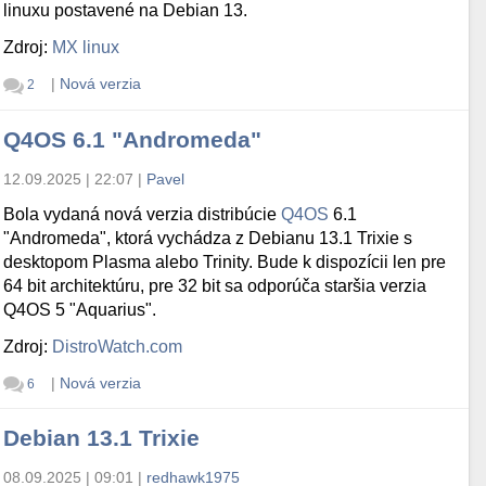
linuxu postavené na Debian 13.
Zdroj:
MX linux
|
Nová verzia
2
Q4OS 6.1 "Andromeda"
12.09.2025 | 22:07
|
Pavel
Bola vydaná nová verzia distribúcie
Q4OS
6.1
"Andromeda", ktorá vychádza z Debianu 13.1 Trixie s
desktopom Plasma alebo Trinity. Bude k dispozícii len pre
64 bit architektúru, pre 32 bit sa odporúča staršia verzia
Q4OS 5 "Aquarius".
Zdroj:
DistroWatch.com
|
Nová verzia
6
Debian 13.1 Trixie
08.09.2025 | 09:01
|
redhawk1975