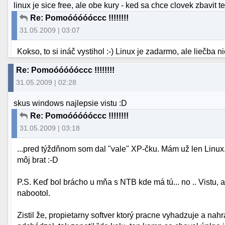
linux je sice free, ale obe kury - ked sa chce clovek zbavit t
Re: Pomoóóóóóccc !!!!!!!!
31.05.2009 | 03:07
Kokso, to si ináč vystihol :-) Linux je zadarmo, ale liečba nie
Re: Pomoóóóóóccc !!!!!!!!
31.05.2009 | 02:28
skus windows najlepsie vistu :D
Re: Pomoóóóóóccc !!!!!!!!
31.05.2009 | 03:18
...pred týždňnom som dal "vale" XP-čku. Mám už len Linux.
môj brat :-D
P.S. Keď bol brácho u mňa s NTB kde má tú... no .. Vistu, a
nabootol.
Zistil že, propietarny softver ktorý pracne vyhadzuje a nah