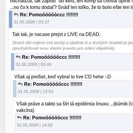
odchádzal, tak zapotil "do kelu, ten komp sa choval úplne i
...no čo k tomu dodať? Snáď len toľko, že to bolo ešte len l
Re: Pomoóóóóóccc !!!!!!!!
31.05.2009 | 03:37
Tak tak, je nacase prejst z LIVE na DEAD.
Strach dát najevo své pocity a zjednat si u druhých respekt je j
zpochybňovat svou vlastní pravdu pro zdání objektivity
Re: Pomoóóóóóccc !!!!!!!!
31.05.2009 | 03:49
Však aj prešiel, keď vybral to live CD hehe :-D
Re: Pomoóóóóóccc !!!!!!!!
31.05.2009 | 13:52
Však práve a takto sa šíri tá epidémia linuxu ...(kúrnik 
vakcína)
Re: Pomoóóóóóccc !!!!!!!!
31.05.2009 | 14:58