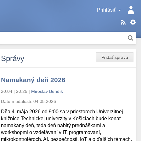
Prihlásiť
Správy
Pridať správu
Namakaný deň 2026
20.04 | 20:25
|
Miroslav Bendík
Dátum udalosti:
04.05.2026
Dňa 4. mája 2026 od 9:00 sa v priestoroch Univerzitnej
knižnice Technickej univerzity v Košiciach bude konať
namakaný deň, teda deň nabitý prednáškami a
workshopmi o vzdelávaní v IT, programovaní,
mikrokontroléroch, AI, bezpečnosti, IoT a o ďalších témach.