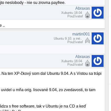
ejto neslobody - nie su zrovna payfree.
Abraxas
Xubuntu 18.04
Používateľ
 ..
martin001
Ubuntu 9.10; a iné..
Používateľ
Abraxas
Xubuntu 18.04
Používateľ
 Na ten XP-čkový som dal Ubuntu 9.04. A s Vistou sa trápi
 uvidel u mňa orig. lisované 9.04, zo zvedavosti, to tam
rádza s free software, tak v Ubuntu je na CD a keď