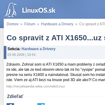
Domov
Fórum
Hardware a Drivery
Co spravit z AT
Co spravit z ATI X1650...uz
Sekcia
:
Hardware a Drivery
03.06.2009 | 15:54
Zdravim. Zohnal som si ATI X1650 a mam problemy z ovladac
mi ide, ale tak ze ked otvorim okno tak mi ho "vysipe" pom
presne na seriu X1600 a nainstaloval. Skusal som ho instalo
iste. Viem ze aj ATI bezi na linuxe pod 3D ale ako?! Co mam
http://necyklopedia.wikia.com/wiki/Linux
Zdieľať