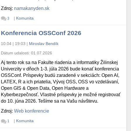
Zdroj:
namakanyden.sk
|
Komunita
3
Konferencia OSSConf 2026
10.04 | 19:03
|
Miroslav Bendík
Dátum udalosti:
01.07.2026
Aj tento rok sa na Fakulte riadenia a informatiky Žilinskej
Univerzity v dňoch 1-3. júla 2026 bude konať konferencia
OSSConf. Príspevky budú zaradené v sekciách: Open AI,
LATEX, R a ich priatelia, Vývoj OSS, OSS vo vzdelávaní,
Open GIS & Open Data, Open Hardware a
Kyberbezpečnosť. Vlastné príspevky je možné registrovať
do 10. júna 2026. Tešíme sa na Vašu návštevu.
Zdroj:
Web konferencie
|
Komunita
1