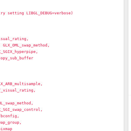
try setting LIBGL_DEBUG=verbose)
isual_rating,
, GLX_OML_swap_method,
X_SGIX_hyperpipe,
copy_sub_buffer
LX_ARB_multisample,
T_visual_rating,
ML_swap_method,
X_SGI_swap_control,
fbconfig,
wap_group,
pixmap