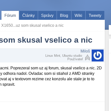
Fórum
Články
Správy
Blog
Wiki
Tweety
I X1650...uz som skusal vselico a nic
 som skusal vselico a nic
Miloš
Linux Mint, Ubuntu studio
Používateľ
mi. Poprezeral som uz aj forum, skusal vselico a nic. 2D
aly odhora nadol. Ovladac som si stiahol z AMD stranky
vat aj v textovom rezime cez konzolu ale stale je to to
 spravit.