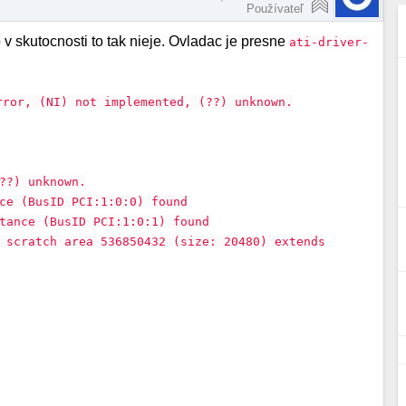
Používateľ
 skutocnosti to tak nieje. Ovladac je presne
ati-driver-
ror, (NI) not implemented, (??) unknown.
??) unknown.
ce (BusID PCI:1:0:0) found
tance (BusID PCI:1:0:1) found
 scratch area 536850432 (size: 20480) extends