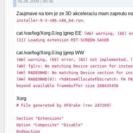
05.06.2009 | 00:36
Zaujmave na tom je ze 3D akceleraciu mam zapnutu no v
.
installer-9-3-x86.x86_64.run
cat /var/log/Xorg.0.log |grep EE
(WW) warning, (EE) er
(II) Loading extension MIT-SCREEN-SAVER
cat /var/log/Xorg.0.log |grep WW
(WW) warning, (EE) error, (NI) not implemented, (
(WW) fglrx: No matching Device section for instan
(WW) RADEONHD: No matching Device section for ins
(WW) RADEONHD(0): rhdAtomAllocateFbScratch: FW FB
beyond available framebuffer size 268435456
Xorg
# File generated by XFdrake (rev 247269)
Section "Extensions"
Option "Composite" "Disable"
EndSection