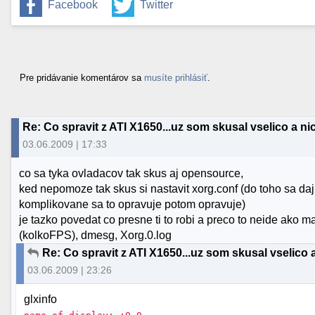
Facebook
Twitter
Pre pridávanie komentárov sa
musíte prihlásiť
.
Re: Co spravit z ATI X1650...uz som skusal vselico a ni
03.06.2009 | 17:33
co sa tyka ovladacov tak skus aj opensource,
ked nepomoze tak skus si nastavit xorg.conf (do toho sa daj
komplikovane sa to opravuje potom opravuje)
je tazko povedat co presne ti to robi a preco to neide ako ma
(kolkoFPS), dmesg, Xorg.0.log
Re: Co spravit z ATI X1650...uz som skusal vselico 
03.06.2009 | 23:26
glxinfo