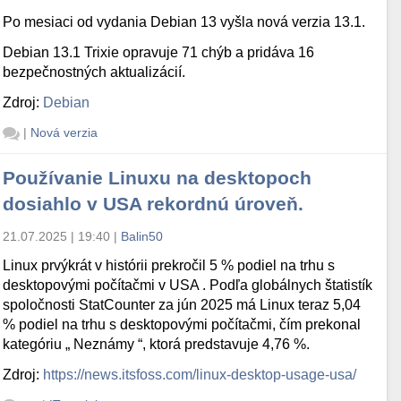
Po mesiaci od vydania Debian 13 vyšla nová verzia 13.1.
Debian 13.1 Trixie opravuje 71 chýb a pridáva 16
bezpečnostných aktualizácií.
Zdroj:
Debian
|
Nová verzia
Používanie Linuxu na desktopoch
dosiahlo v USA rekordnú úroveň.
21.07.2025 | 19:40
|
Balin50
Linux prvýkrát v histórii prekročil 5 % podiel na trhu s
desktopovými počítačmi v USA . Podľa globálnych štatistík
spoločnosti StatCounter za jún 2025 má Linux teraz 5,04
% podiel na trhu s desktopovými počítačmi, čím prekonal
kategóriu „ Neznámy “, ktorá predstavuje 4,76 %.
Zdroj:
https://news.itsfoss.com/linux-desktop-usage-usa/