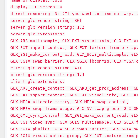
name of display: :0.0
display: :0 screen: 0
direct rendering: No (If you want to find out why, 
server glx vendor string: SGI
server glx version string: 1.2
server glx extensions:
GLX_ARB_multisample, GLX_EXT_visual_info, GLX_EXT_v
GLX_EXT_import_context, GLX_EXT_texture_from_pixmap
GLX_SGI_make_current_read, GLX_SGIS_multisample, GL
GLX_SGIX_swap_barrier, GLX_SGIX_fbconfig, GLX_MESA_
client glx vendor string: ATI
client glx version string: 1.4
client glx extensions:
GLX_ARB_create_context, GLX_ARB_get_proc_address, G
GLX_EXT_import_context, GLX_EXT_visual_info, GLX_EX
GLX_MESA_allocate_memory, GLX_MESA_swap_control,
GLX_MESA_swap_frame_usage, GLX_NV_swap_group, GLX_O
GLX_OML_sync_control, GLX_SGI_make_current_read, GL
GLX_SGI_video_sync, GLX_SGIS_multisample, GLX_SGIX_
GLX_SGIX_pbuffer, GLX_SGIX_swap_barrier, GLX_SGIX_s
GLX_SGIX_visual_select_group, GLX_EXT_texture_from_