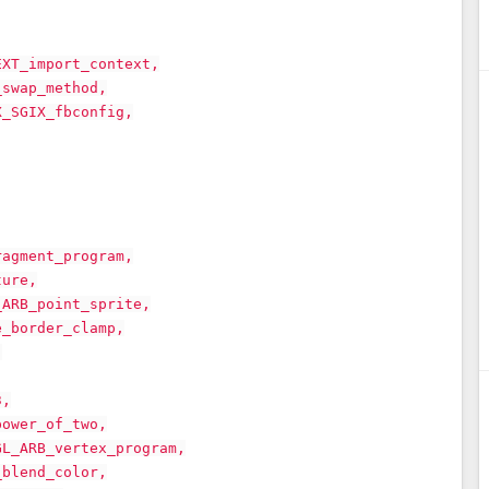
EXT_import_context,
_swap_method,
X_SGIX_fbconfig,
ragment_program,
ture,
_ARB_point_sprite,
e_border_clamp,
,
3,
power_of_two,
GL_ARB_vertex_program,
_blend_color,