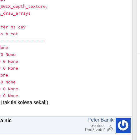
_SGIX_depth_texture,
i_draw_arrays
ffer ms cav
ns b eat
-------------------
None
 0 None
0 0 None
0 0 None
None
 0 None
0 0 None
0 0 None
tak tie kolesa sekali)
Peter Barlik
a nic
Gentoo
Používateľ