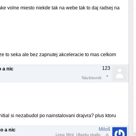
jake volne miesto niekde tak na webe tak to daj radsej na
 ze to seka ale bez zapnutej akceleracie to mas celkom
123
 a nic
Návštevník
nitial si nezabudol po nainstalovani drajvra? plus ktoru
Miloš
o a nic
Linux Mint, Ubuntu studio