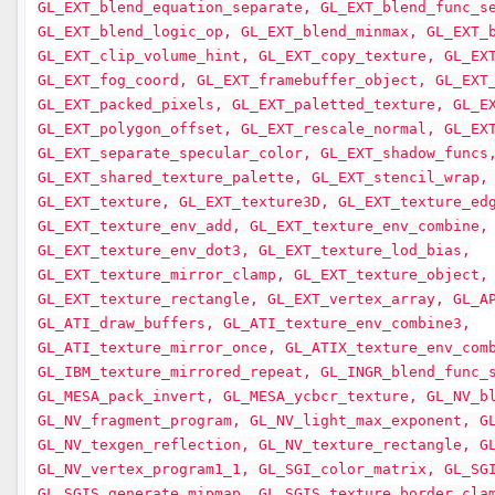
GL_EXT_blend_equation_separate, GL_EXT_blend_func_s
GL_EXT_blend_logic_op, GL_EXT_blend_minmax, GL_EXT_
GL_EXT_clip_volume_hint, GL_EXT_copy_texture, GL_EX
GL_EXT_fog_coord, GL_EXT_framebuffer_object, GL_EXT
GL_EXT_packed_pixels, GL_EXT_paletted_texture, GL_E
GL_EXT_polygon_offset, GL_EXT_rescale_normal, GL_EX
GL_EXT_separate_specular_color, GL_EXT_shadow_funcs
GL_EXT_shared_texture_palette, GL_EXT_stencil_wrap,
GL_EXT_texture, GL_EXT_texture3D, GL_EXT_texture_ed
GL_EXT_texture_env_add, GL_EXT_texture_env_combine,
GL_EXT_texture_env_dot3, GL_EXT_texture_lod_bias,
GL_EXT_texture_mirror_clamp, GL_EXT_texture_object,
GL_EXT_texture_rectangle, GL_EXT_vertex_array, GL_A
GL_ATI_draw_buffers, GL_ATI_texture_env_combine3,
GL_ATI_texture_mirror_once, GL_ATIX_texture_env_com
GL_IBM_texture_mirrored_repeat, GL_INGR_blend_func_
GL_MESA_pack_invert, GL_MESA_ycbcr_texture, GL_NV_b
GL_NV_fragment_program, GL_NV_light_max_exponent, G
GL_NV_texgen_reflection, GL_NV_texture_rectangle, G
GL_NV_vertex_program1_1, GL_SGI_color_matrix, GL_SG
GL_SGIS_generate_mipmap, GL_SGIS_texture_border_cla