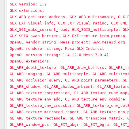
GLX version: 1.2
GLX extensions:
GLX_ARB_get_proc_address, GLX_ARB_multisample, GLX_
GLX_EXT_visual_info, GLX_EXT_visual_rating, GLX_OML
GLX_SGI_make_current_read, GLX_SGIS_multisample, GL
GLX_SGIX_swap_barrier, GLX_EXT_texture_from_pixmap
OpenGL vendor string: Mesa project: www.mesa3d.org
OpenGL renderer string: Mesa GLX Indirect
OpenGL version string: 1.4 (2.0 Mesa 7.0.4)
OpenGL extensions:
GL_ARB_depth_texture, GL_ARB_draw_buffers, GL_ARB_f
GL_ARB_imaging, GL_ARB_multisample, GL_ARB_multitex
GL_ARB_occlusion_query, GL_ARB_point_parameters, GL
GL_ARB_shadow, GL_ARB_shadow_ambient, GL_ARB_textur
GL_ARB_texture_compression, GL_ARB_texture_cube_map
GL_ARB_texture_env_add, GL_ARB_texture_env_combine,
GL_ARB_texture_env_crossbar, GL_ARB_texture_env_dot
GL_ARB_texture_mirrored_repeat, GL_ARB_texture_non_
GL_ARB_texture_rectangle, GL_ARB_transpose_matrix, 
GL_ARB_window_pos, GL_EXT_abgr, GL_EXT_bgra, GL_EXT