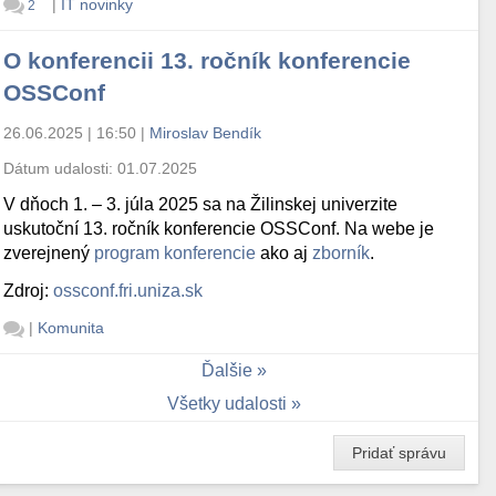
|
IT novinky
2
O konferencii 13. ročník konferencie
OSSConf
26.06.2025 | 16:50
|
Miroslav Bendík
Dátum udalosti:
01.07.2025
V dňoch 1. – 3. júla 2025 sa na Žilinskej univerzite
uskutoční 13. ročník konferencie OSSConf. Na webe je
zverejnený
program konferencie
ako aj
zborník
.
Zdroj:
ossconf.fri.uniza.sk
|
Komunita
Ďalšie
Všetky udalosti
Pridať správu