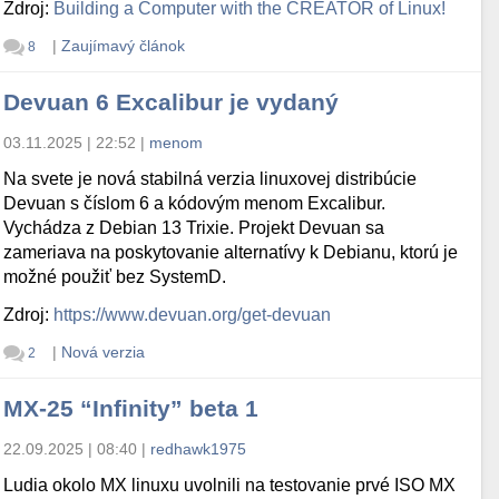
Zdroj:
Building a Computer with the CREATOR of Linux!
|
Zaujímavý článok
8
Devuan 6 Excalibur je vydaný
03.11.2025 | 22:52
|
menom
Na svete je nová stabilná verzia linuxovej distribúcie
Devuan s číslom 6 a kódovým menom Excalibur.
Vychádza z Debian 13 Trixie. Projekt Devuan sa
zameriava na poskytovanie alternatívy k Debianu, ktorú je
možné použiť bez SystemD.
Zdroj:
https://www.devuan.org/get-devuan
|
Nová verzia
2
MX-25 “Infinity” beta 1
22.09.2025 | 08:40
|
redhawk1975
Ludia okolo MX linuxu uvolnili na testovanie prvé ISO MX