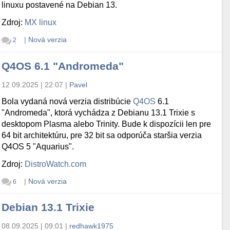
linuxu postavené na Debian 13.
Zdroj:
MX linux
|
Nová verzia
2
Q4OS 6.1 "Andromeda"
12.09.2025 | 22:07
|
Pavel
Bola vydaná nová verzia distribúcie
Q4OS
6.1
"Andromeda", ktorá vychádza z Debianu 13.1 Trixie s
desktopom Plasma alebo Trinity. Bude k dispozícii len pre
64 bit architektúru, pre 32 bit sa odporúča staršia verzia
Q4OS 5 "Aquarius".
Zdroj:
DistroWatch.com
|
Nová verzia
6
Debian 13.1 Trixie
08.09.2025 | 09:01
|
redhawk1975