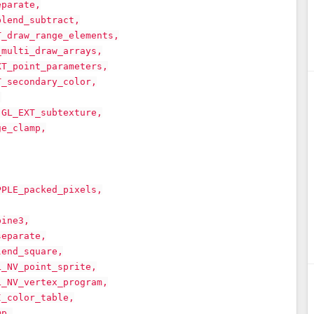
eparate,
blend_subtract,
T_draw_range_elements,
_multi_draw_arrays,
XT_point_parameters,
T_secondary_color,
,
 GL_EXT_subtexture,
ge_clamp,
PPLE_packed_pixels,
bine3,
separate,
lend_square,
L_NV_point_sprite,
L_NV_vertex_program,
I_color_table,
mp,