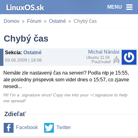
MENU
Domov
Fórum
Ostatné
Chybý čas
Chybý čas
Michal Nánási
Sekcia
:
Ostatné
Ubuntu 11.04
09.06.2009 | 18:06
Používateľ
Nemáte zle nastavený čas na serveri? Podla ntp je 15:55,
ale posledny prispevok som videl dnes o 15:57, co zjavne
nesedi...
Hi! I'm a .signature virus! Copy me into your ~/.signature to help
me spread!
Zdieľať
Facebook
Twitter