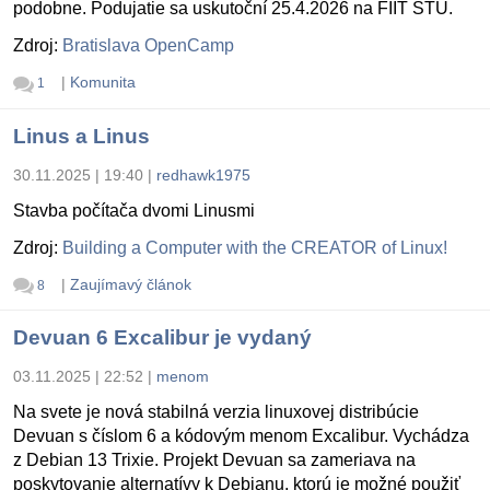
podobne. Podujatie sa uskutoční 25.4.2026 na FIIT STU.
Zdroj:
Bratislava OpenCamp
|
Komunita
1
Linus a Linus
30.11.2025 | 19:40
|
redhawk1975
Stavba počítača dvomi Linusmi
Zdroj:
Building a Computer with the CREATOR of Linux!
|
Zaujímavý článok
8
Devuan 6 Excalibur je vydaný
03.11.2025 | 22:52
|
menom
Na svete je nová stabilná verzia linuxovej distribúcie
Devuan s číslom 6 a kódovým menom Excalibur. Vychádza
z Debian 13 Trixie. Projekt Devuan sa zameriava na
poskytovanie alternatívy k Debianu, ktorú je možné použiť