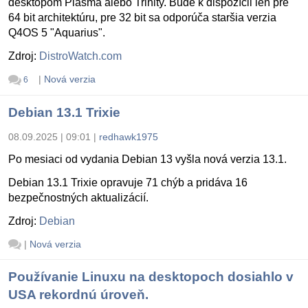
desktopom Plasma alebo Trinity. Bude k dispozícii len pre
64 bit architektúru, pre 32 bit sa odporúča staršia verzia
Q4OS 5 "Aquarius".
Zdroj:
DistroWatch.com
|
Nová verzia
6
Debian 13.1 Trixie
08.09.2025 | 09:01
|
redhawk1975
Po mesiaci od vydania Debian 13 vyšla nová verzia 13.1.
Debian 13.1 Trixie opravuje 71 chýb a pridáva 16
bezpečnostných aktualizácií.
Zdroj:
Debian
|
Nová verzia
Používanie Linuxu na desktopoch dosiahlo v
USA rekordnú úroveň.