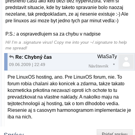
presneho casu ako ked bezi bez hypervizora. Viem si
predstavit situacie, kde by taketo spravanie bolo naozaj
nezelane, tak predpokladam, ze aj riesenie existuje :-) Ale
pre linuxos asi moze byt jedno tych par minut vedla:-)
P.S.: a ospravedlujem sa za chybu v nadpise
Hi! I'm a .signature virus! Copy me into your ~/.signature to help
me spread!
WlaSaTy
Re: Chybný čas
09.06.2009 | 22:49
Návštevník
Pre LinuxOS hosting, ano. Pre LinuxOS forum, nie. To
forum robia chalani ako konicek a zdarma, takze takato
kozmeticka prkotina nezavazi oproti ich ochote to tu
prevadzkovat na vlastne naklady. A nakolko maju na
tejtotechnologii aj hosting, tak o tom dlhodobo vedia.
Riesenie aj s casovym harmonogramom implementacie je
iba na nich.
Správy
Pridať správu