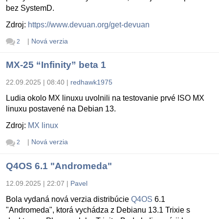
bez SystemD.
Zdroj:
https://www.devuan.org/get-devuan
|
Nová verzia
2
MX-25 “Infinity” beta 1
22.09.2025 | 08:40
|
redhawk1975
Ludia okolo MX linuxu uvolnili na testovanie prvé ISO MX
linuxu postavené na Debian 13.
Zdroj:
MX linux
|
Nová verzia
2
Q4OS 6.1 "Andromeda"
12.09.2025 | 22:07
|
Pavel
Bola vydaná nová verzia distribúcie
Q4OS
6.1
"Andromeda", ktorá vychádza z Debianu 13.1 Trixie s