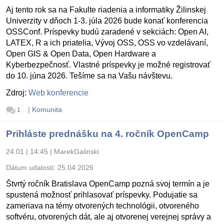
Aj tento rok sa na Fakulte riadenia a informatiky Žilinskej
Univerzity v dňoch 1-3. júla 2026 bude konať konferencia
OSSConf. Príspevky budú zaradené v sekciách: Open AI,
LATEX, R a ich priatelia, Vývoj OSS, OSS vo vzdelávaní,
Open GIS & Open Data, Open Hardware a
Kyberbezpečnosť. Vlastné príspevky je možné registrovať
do 10. júna 2026. Tešíme sa na Vašu návštevu.
Zdroj:
Web konferencie
|
Komunita
1
Prihláste prednášku na 4. ročník OpenCamp
24.01 | 14:45
|
MarekGalinski
Dátum udalosti:
25.04.2026
Štvrtý ročník Bratislava OpenCamp pozná svoj termín a je
spustená možnosť prihlasovať príspevky. Podujatie sa
zameriava na témy otvorených technológii, otvoreného
softvéru, otvorených dát, ale aj otvorenej verejnej správy a