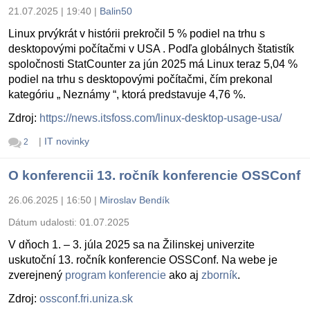
21.07.2025 | 19:40
|
Balin50
Linux prvýkrát v histórii prekročil 5 % podiel na trhu s
desktopovými počítačmi v USA . Podľa globálnych štatistík
spoločnosti StatCounter za jún 2025 má Linux teraz 5,04 %
podiel na trhu s desktopovými počítačmi, čím prekonal
kategóriu „ Neznámy “, ktorá predstavuje 4,76 %.
Zdroj:
https://news.itsfoss.com/linux-desktop-usage-usa/
|
IT novinky
2
O konferencii 13. ročník konferencie OSSConf
26.06.2025 | 16:50
|
Miroslav Bendík
Dátum udalosti:
01.07.2025
V dňoch 1. – 3. júla 2025 sa na Žilinskej univerzite
uskutoční 13. ročník konferencie OSSConf. Na webe je
zverejnený
program konferencie
ako aj
zborník
.
Zdroj:
ossconf.fri.uniza.sk