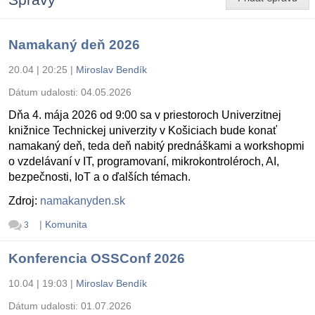
Namakaný deň 2026
20.04 | 20:25
|
Miroslav Bendík
Dátum udalosti:
04.05.2026
Dňa 4. mája 2026 od 9:00 sa v priestoroch Univerzitnej
knižnice Technickej univerzity v Košiciach bude konať
namakaný deň, teda deň nabitý prednáškami a workshopmi
o vzdelávaní v IT, programovaní, mikrokontroléroch, AI,
bezpečnosti, IoT a o ďalších témach.
Zdroj:
namakanyden.sk
|
Komunita
3
Konferencia OSSConf 2026
10.04 | 19:03
|
Miroslav Bendík
Dátum udalosti:
01.07.2026