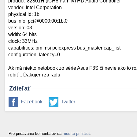
product: 82801H (ICH8 Family) HD Audio Controller
vendor: Intel Corporation
physical id: 1b
bus info: pci@0000:00:1b.0
version: 03
width: 64 bits
clock: 33MHz
capabilities: pm msi pciexpress bus_master cap_list
configuration: latency=0
Ak má niekto netobook zo série Asus F3S či nevie ako to r
robiť... Ďakujem za radu
Zdieľať
Facebook
Twitter
Pre pridávanie komentárov sa
musíte prihlásiť
.