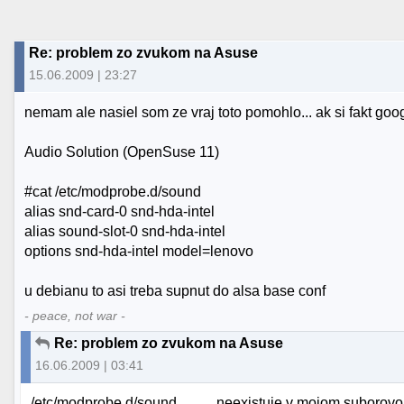
Re: problem zo zvukom na Asuse
15.06.2009 | 23:27
nemam ale nasiel som ze vraj toto pomohlo... ak si fakt goog
Audio Solution (OpenSuse 11)
#cat /etc/modprobe.d/sound
alias snd-card-0 snd-hda-intel
alias sound-slot-0 snd-hda-intel
options snd-hda-intel model=lenovo
u debianu to asi treba supnut do alsa base conf
- peace, not war -
Re: problem zo zvukom na Asuse
16.06.2009 | 03:41
/etc/modprobe.d/sound ......... neexistuje v mojom suboro