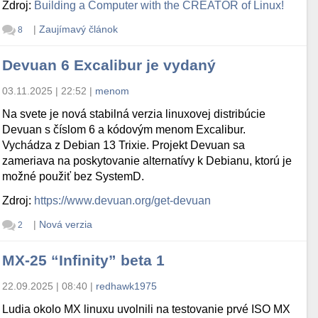
Zdroj:
Building a Computer with the CREATOR of Linux!
|
Zaujímavý článok
8
Devuan 6 Excalibur je vydaný
03.11.2025 | 22:52
|
menom
Na svete je nová stabilná verzia linuxovej distribúcie
Devuan s číslom 6 a kódovým menom Excalibur.
Vychádza z Debian 13 Trixie. Projekt Devuan sa
zameriava na poskytovanie alternatívy k Debianu, ktorú je
možné použiť bez SystemD.
Zdroj:
https://www.devuan.org/get-devuan
|
Nová verzia
2
MX-25 “Infinity” beta 1
22.09.2025 | 08:40
|
redhawk1975
Ludia okolo MX linuxu uvolnili na testovanie prvé ISO MX