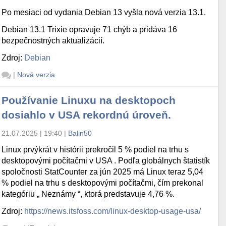
Po mesiaci od vydania Debian 13 vyšla nová verzia 13.1.
Debian 13.1 Trixie opravuje 71 chýb a pridáva 16
bezpečnostných aktualizácií.
Zdroj:
Debian
|
Nová verzia
Používanie Linuxu na desktopoch
dosiahlo v USA rekordnú úroveň.
21.07.2025 | 19:40
|
Balin50
Linux prvýkrát v histórii prekročil 5 % podiel na trhu s
desktopovými počítačmi v USA . Podľa globálnych štatistík
spoločnosti StatCounter za jún 2025 má Linux teraz 5,04
% podiel na trhu s desktopovými počítačmi, čím prekonal
kategóriu „ Neznámy “, ktorá predstavuje 4,76 %.
Zdroj:
https://news.itsfoss.com/linux-desktop-usage-usa/