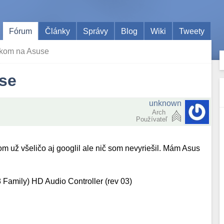
Fórum
Články
Správy
Blog
Wiki
Tweety
ukom na Asuse
se
unknown
Arch
Používateľ
m už všeličo aj googlil ale nič som nevyriešil. Mám Asus
8 Family) HD Audio Controller (rev 03)