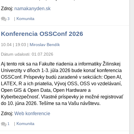
Zdroj:
namakanyden.sk
|
Komunita
3
Konferencia OSSConf 2026
10.04 | 19:03
|
Miroslav Bendík
Dátum udalosti:
01.07.2026
Aj tento rok sa na Fakulte riadenia a informatiky Žilinskej
Univerzity v dňoch 1-3. júla 2026 bude konať konferencia
OSSConf. Príspevky budú zaradené v sekciách: Open AI,
LATEX, R a ich priatelia, Vývoj OSS, OSS vo vzdelávaní,
Open GIS & Open Data, Open Hardware a
Kyberbezpečnosť. Vlastné príspevky je možné registrovať
do 10. júna 2026. Tešíme sa na Vašu návštevu.
Zdroj:
Web konferencie
|
Komunita
1