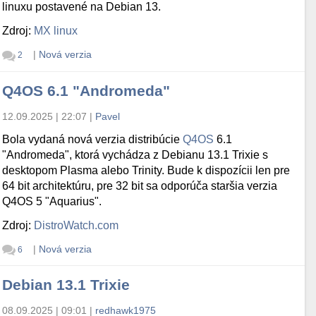
linuxu postavené na Debian 13.
Zdroj:
MX linux
|
Nová verzia
2
Q4OS 6.1 "Andromeda"
12.09.2025 | 22:07
|
Pavel
Bola vydaná nová verzia distribúcie
Q4OS
6.1
"Andromeda", ktorá vychádza z Debianu 13.1 Trixie s
desktopom Plasma alebo Trinity. Bude k dispozícii len pre
64 bit architektúru, pre 32 bit sa odporúča staršia verzia
Q4OS 5 "Aquarius".
Zdroj:
DistroWatch.com
|
Nová verzia
6
Debian 13.1 Trixie
08.09.2025 | 09:01
|
redhawk1975