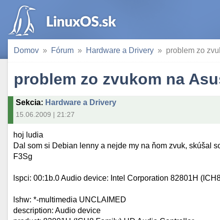
Domov
Fórum
Hardware a Drivery
problem zo zv
problem zo zvukom na Asu
Sekcia
:
Hardware a Drivery
15.06.2009 | 21:27
hoj ludia
Dal som si Debian lenny a nejde my na ňom zvuk, skúšal so
F3Sg
lspci: 00:1b.0 Audio device: Intel Corporation 82801H (ICH
lshw: *-multimedia UNCLAIMED
description: Audio device