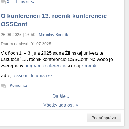
|
IT novinky
2
O konferencii 13. ročník konferencie
OSSConf
26.06.2025 | 16:50
|
Miroslav Bendík
Dátum udalosti:
01.07.2025
V dňoch 1. – 3. júla 2025 sa na Žilinskej univerzite
uskutoční 13. ročník konferencie OSSConf. Na webe je
zverejnený
program konferencie
ako aj
zborník
.
Zdroj:
ossconf.fri.uniza.sk
|
Komunita
Ďalšie
Všetky udalosti
Pridať správu