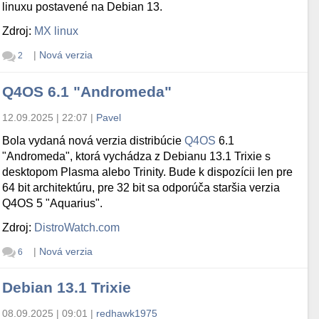
linuxu postavené na Debian 13.
Zdroj:
MX linux
|
Nová verzia
2
Q4OS 6.1 "Andromeda"
12.09.2025 | 22:07
|
Pavel
Bola vydaná nová verzia distribúcie
Q4OS
6.1
"Andromeda", ktorá vychádza z Debianu 13.1 Trixie s
desktopom Plasma alebo Trinity. Bude k dispozícii len pre
64 bit architektúru, pre 32 bit sa odporúča staršia verzia
Q4OS 5 "Aquarius".
Zdroj:
DistroWatch.com
|
Nová verzia
6
Debian 13.1 Trixie
08.09.2025 | 09:01
|
redhawk1975