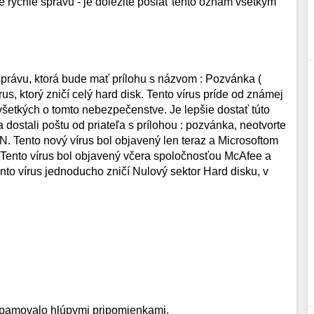
te rýchle správu - je dôležité poslať tento oznam všetkým
 správu, ktorá bude mať prílohu s názvom : Pozvánka (
írus, ktorý zničí celý hard disk. Tento vírus príde od známej
všetkých o tomto nebezpečenstve. Je lepšie dostať túto
a dostali poštu od priateľa s prílohou : pozvánka, neotvorte
NN. Tento nový vírus bol objavený len teraz a Microsoftom
s. Tento vírus bol objavený včera spoločnosťou McAfee a
nto vírus jednoducho zničí Nulový sektor Hard disku, v
aspamovalo hlúpymi pripomienkami.