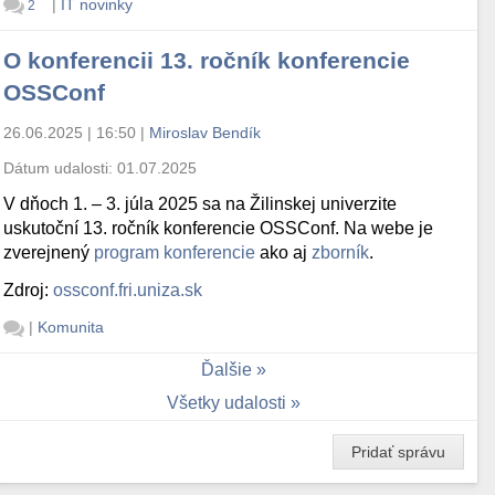
|
IT novinky
2
O konferencii 13. ročník konferencie
OSSConf
26.06.2025 | 16:50
|
Miroslav Bendík
Dátum udalosti:
01.07.2025
V dňoch 1. – 3. júla 2025 sa na Žilinskej univerzite
uskutoční 13. ročník konferencie OSSConf. Na webe je
zverejnený
program konferencie
ako aj
zborník
.
Zdroj:
ossconf.fri.uniza.sk
|
Komunita
Ďalšie
Všetky udalosti
Pridať správu