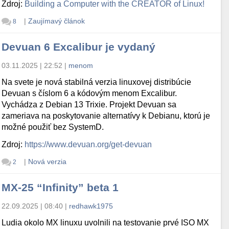
Zdroj:
Building a Computer with the CREATOR of Linux!
|
Zaujímavý článok
8
Devuan 6 Excalibur je vydaný
03.11.2025 | 22:52
|
menom
Na svete je nová stabilná verzia linuxovej distribúcie
Devuan s číslom 6 a kódovým menom Excalibur.
Vychádza z Debian 13 Trixie. Projekt Devuan sa
zameriava na poskytovanie alternatívy k Debianu, ktorú je
možné použiť bez SystemD.
Zdroj:
https://www.devuan.org/get-devuan
|
Nová verzia
2
MX-25 “Infinity” beta 1
22.09.2025 | 08:40
|
redhawk1975
Ludia okolo MX linuxu uvolnili na testovanie prvé ISO MX