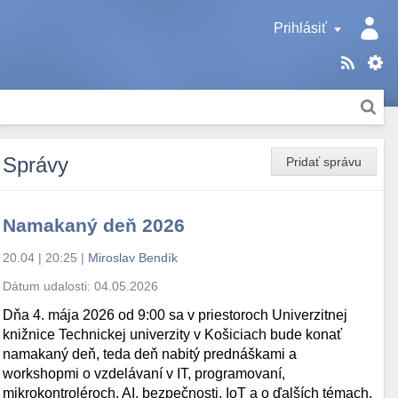
Prihlásiť
Správy
Pridať správu
Namakaný deň 2026
20.04 | 20:25
|
Miroslav Bendík
Dátum udalosti:
04.05.2026
Dňa 4. mája 2026 od 9:00 sa v priestoroch Univerzitnej
knižnice Technickej univerzity v Košiciach bude konať
namakaný deň, teda deň nabitý prednáškami a
workshopmi o vzdelávaní v IT, programovaní,
mikrokontroléroch, AI, bezpečnosti, IoT a o ďalších témach.