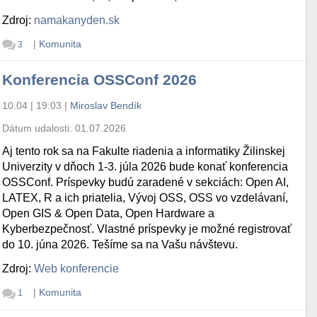
Zdroj:
namakanyden.sk
|
Komunita
3
Konferencia OSSConf 2026
10.04 | 19:03
|
Miroslav Bendík
Dátum udalosti:
01.07.2026
Aj tento rok sa na Fakulte riadenia a informatiky Žilinskej
Univerzity v dňoch 1-3. júla 2026 bude konať konferencia
OSSConf. Príspevky budú zaradené v sekciách: Open AI,
LATEX, R a ich priatelia, Vývoj OSS, OSS vo vzdelávaní,
Open GIS & Open Data, Open Hardware a
Kyberbezpečnosť. Vlastné príspevky je možné registrovať
do 10. júna 2026. Tešíme sa na Vašu návštevu.
Zdroj:
Web konferencie
|
Komunita
1