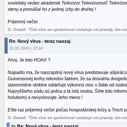
sovietsky vedec akademik Televizor Televizorovič Televizor
steny a prenášal ho z jednej izby do druhej !
Príjemný večer.
G. Orwell: "Čím více se společnost vzdaluje od pravdy, tím více 
Re: Nový vírus - teraz naozaj
26.06.2009 | 22:44
Ahoj. Je toto HOAX ?
Napadlo ma, že naozajstný nový vírus predstavuje ašpirácia
Guinessovej knihy rekordov faktom, že sa dosiahla dvojjedi
staromódne striktne oddeľuje výkonnú moc v štáte od súdnej
Najvyššieho súdu sú jedna a tá istá osoba. Šírte túto info
holubom) a nevyslovujte Jeho meno !
Ešte raz príjemný večer počas hospodárskej krízy a Troch 
G. Orwell: "Čím více se společnost vzdaluje od pravdy, tím více 
Re: Nový vírus - teraz naozaj