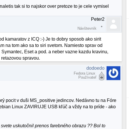
aletis tak si to najskor over pretoze to je cele vymisel
Peter2
Návštevník
 kamaratov z ICQ :-) Je to dobry sposob ako sirit
am na tom ako sa to siri svetom. Namiesto sprav od
, Symantec, Eset a pod. a neber vazne kazdu kravinu,
u retazovou spravou.
dodoedo
Fedora Linux
Používateľ
rý pocit v duši MS_positive jedincov. Nedávno tu na Fóre
Debian Linux ZAVIRUJE USB kľúč a vždy na to príde - ako
a svete uskutočnil prenos farebného obrazu ?? Bol to