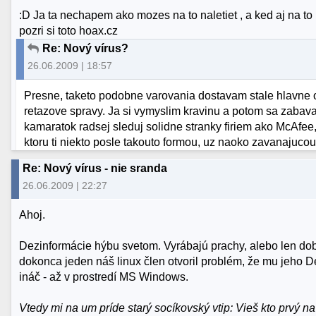
:D Ja ta nechapem ako mozes na to naletiet , a ked aj na to n
pozri si toto hoax.cz
Re: Nový vírus?
26.06.2009 | 18:57
Presne, taketo podobne varovania dostavam stale hlavne od
retazove spravy. Ja si vymyslim kravinu a potom sa zabav
kamaratok radsej sleduj solidne stranky firiem ako McAfee
ktoru ti niekto posle takouto formou, uz naoko zavanajuco
Re: Nový vírus - nie sranda
26.06.2009 | 22:27
Ahoj.
Dezinformácie hýbu svetom. Vyrábajú prachy, alebo len dob
dokonca jeden náš linux člen otvoril problém, že mu jeho 
ináč - až v prostredí MS Windows.
Vtedy mi na um príde starý socíkovský vtip: Vieš kto prvý n