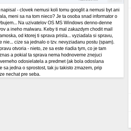
to napisal - clovek nemusi koli tomu googlit a nemusi byt ani
vala, meni sa na tom nieco? Je ta osoba snad informator o
ybujem... Na uzivatelov OS MS Windows denno-denne
rvov a ineho malwaru. Keby ti mal zakazdym chodit mail
moska, od ktorej ti sprava prisla... vyziadala si spravu,
e nie... cize sa jednalo o tzv. nevyziadanu postu (spam).
ravu otvoria - nieto, ze sa este riadia tym, co je tam
poznas a pokial ta sprava nema hodnoverne znejuci
overneho odosielatela a predmet (ak bola odoslana
 sa jedna o sprostost, tak ju takisto zmazem, prip
oze nechat pre seba.