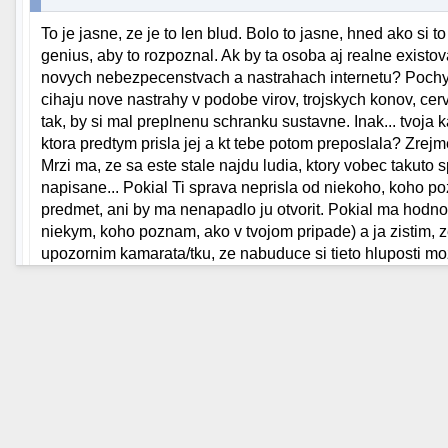
To je jasne, ze je to len blud. Bolo to jasne, hned ako si 
genius, aby to rozpoznal. Ak by ta osoba aj realne existo
novych nebezpecenstvach a nastrahach internetu? Poch
cihaju nove nastrahy v podobe virov, trojskych konov, ce
tak, by si mal preplnenu schranku sustavne. Inak... tvoja ka
ktora predtym prisla jej a kt tebe potom preposlala? Zrejm
Mrzi ma, ze sa este stale najdu ludia, ktory vobec takuto sp
napisane... Pokial Ti sprava neprisla od niekoho, koho 
predmet, ani by ma nenapadlo ju otvorit. Pokial ma hodn
niekym, koho poznam, ako v tvojom pripade) a ja zistim, ze
upozornim kamarata/tku, ze nabuduce si tieto hluposti m