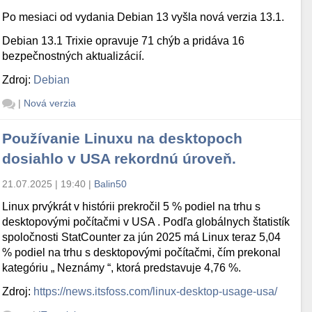
Po mesiaci od vydania Debian 13 vyšla nová verzia 13.1.
Debian 13.1 Trixie opravuje 71 chýb a pridáva 16
bezpečnostných aktualizácií.
Zdroj:
Debian
|
Nová verzia
Používanie Linuxu na desktopoch
dosiahlo v USA rekordnú úroveň.
21.07.2025 | 19:40
|
Balin50
Linux prvýkrát v histórii prekročil 5 % podiel na trhu s
desktopovými počítačmi v USA . Podľa globálnych štatistík
spoločnosti StatCounter za jún 2025 má Linux teraz 5,04
% podiel na trhu s desktopovými počítačmi, čím prekonal
kategóriu „ Neznámy “, ktorá predstavuje 4,76 %.
Zdroj:
https://news.itsfoss.com/linux-desktop-usage-usa/