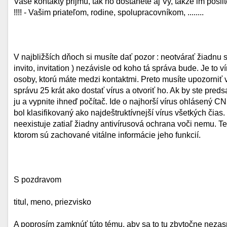
Vaše kontakty prijmú, tak ho dostanete aj Vy, takže im pošli
!!!! - Vašim priateľom, rodine, spolupracovníkom, ........
V najbližších dňoch si musíte dať pozor : neotvárať žiadnu
invito, invitation ) nezávisle od koho tá správa bude. Je to v
osoby, ktorú máte medzi kontaktmi. Preto musíte upozorniť 
správu 25 krát ako dostať vírus a otvoriť ho. Ak by ste preds
ju a vypnite ihneď počítač. Ide o najhorší vírus ohlásený C
bol klasifikovaný ako najdeštruktívnejší vírus všetkých čia
neexistuje zatiaľ žiadny antivírusová ochrana voči nemu. Te
ktorom sú zachované vitálne informácie jeho funkcií.
S pozdravom
titul, meno, priezvisko
A poprosím zamknúť túto tému, aby sa to tu zbytočne nez