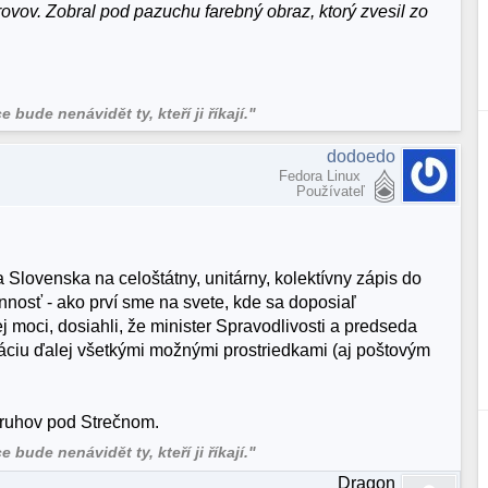
ovov. Zobral pod pazuchu farebný obraz, ktorý zvesil zo
bude nenávidět ty, kteří ji říkají."
dodoedo
Fedora Linux
Používateľ
 Slovenska na celoštátny, unitárny, kolektívny zápis do
nnosť - ako prví sme na svete, kde sa doposiaľ
 moci, dosiahli, že minister Spravodlivosti a predseda
rmáciu ďalej všetkými možnými prostriedkami (aj poštovým
pruhov pod Strečnom.
bude nenávidět ty, kteří ji říkají."
Dragon