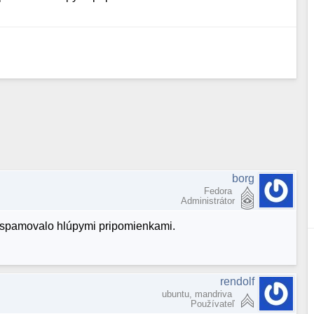
borg
Fedora
Administrátor
zaspamovalo hlúpymi pripomienkami.
rendolf
ubuntu, mandriva
Používateľ