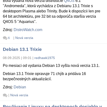
Bola vydaná nová verzia distribúcie
Q4OS
6.1
"Andromeda", ktorá vychádza z Debianu 13.1 Trixie s
desktopom Plasma alebo Trinity. Bude k dispozícii len pre
64 bit architektúru, pre 32 bit sa odporúča staršia verzia
Q4OS 5 "Aquarius".
Zdroj:
DistroWatch.com
|
Nová verzia
6
Debian 13.1 Trixie
08.09.2025 | 09:01
|
redhawk1975
Po mesiaci od vydania Debian 13 vyšla nová verzia 13.1.
Debian 13.1 Trixie opravuje 71 chýb a pridáva 16
bezpečnostných aktualizácií.
Zdroj:
Debian
|
Nová verzia
Používanie Linuxu na desktopoch dosiahlo v