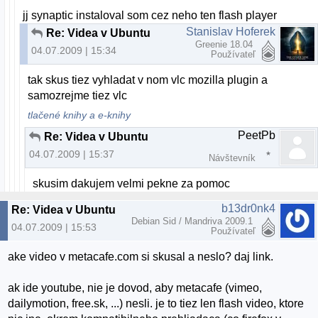
jj synaptic instaloval som cez neho ten flash player
Stanislav Hoferek
Re: Videa v Ubuntu
Greenie 18.04
04.07.2009 | 15:34
Používateľ
tak skus tiez vyhladat v nom vlc mozilla plugin a
samozrejme tiez vlc
tlačené knihy a e-knihy
PeetPb
Re: Videa v Ubuntu
04.07.2009 | 15:37
Návštevník
skusim dakujem velmi pekne za pomoc
b13dr0nk4
Re: Videa v Ubuntu
Debian Sid / Mandriva 2009.1
04.07.2009 | 15:53
Používateľ
ake video v metacafe.com si skusal a neslo? daj link.
ak ide youtube, nie je dovod, aby metacafe (vimeo,
dailymotion, free.sk, ...) nesli. je to tiez len flash video, ktore