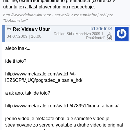
nic ine, okrem kompatibilneho prehliadaca (co firefox v
ubuntu je) a flashplayer pluginu nepotrebuje.
http://www.debian-linux.cz - serverík v zrozumiteľnej reči pre
"Debianistov"
b13dr0nk4
Re: Videa v Ubuntu
Debian Sid / Mandriva 2009.1
04.07.2009 | 16:00
Používateľ
alebo inak...
ide ti toto?
http://www.metacafe.com/watch/yt-
lEZ6CFfMjUQ/pogradec_albania_hd/
a ak ano, tak ide toto?
http://www.metacafe.com/watch/478951/tirana_albania/
jedno video je metacafe obal, ale samotne video je
streamovane zo serveru youtube a druhe video je original