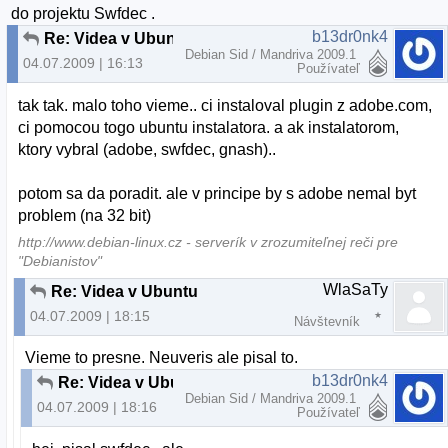
do projektu Swfdec .
b13dr0nk4
Re: Videa v Ubuntu
Debian Sid / Mandriva 2009.1
04.07.2009 | 16:13
Používateľ
tak tak. malo toho vieme.. ci instaloval plugin z adobe.com,
ci pomocou togo ubuntu instalatora. a ak instalatorom,
ktory vybral (adobe, swfdec, gnash)..
potom sa da poradit. ale v principe by s adobe nemal byt
problem (na 32 bit)
http://www.debian-linux.cz - serverík v zrozumiteľnej reči pre
"Debianistov"
WlaSaTy
Re: Videa v Ubuntu
04.07.2009 | 18:15
Návštevník
Vieme to presne. Neuveris ale pisal to.
b13dr0nk4
Re: Videa v Ubuntu
Debian Sid / Mandriva 2009.1
04.07.2009 | 18:16
Používateľ