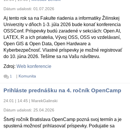
Dátum udalosti:
01.07.2026
Aj tento rok sa na Fakulte riadenia a informatiky Žilinskej
Univerzity v dňoch 1-3. júla 2026 bude konať konferencia
OSSConf. Príspevky budú zaradené v sekciách: Open AI,
LATEX, R a ich priatelia, Vývoj OSS, OSS vo vzdelávaní,
Open GIS & Open Data, Open Hardware a
Kyberbezpečnosť. Vlastné príspevky je možné registrovať
do 10. júna 2026. Tešíme sa na Vašu návštevu.
Zdroj:
Web konferencie
|
Komunita
1
Prihláste prednášku na 4. ročník OpenCamp
24.01 | 14:45
|
MarekGalinski
Dátum udalosti:
25.04.2026
Štvrtý ročník Bratislava OpenCamp pozná svoj termín a je
spustená možnosť prihlasovať príspevky. Podujatie sa