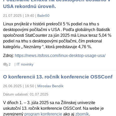
USA rekordnú úroveň.
21.07.2025 | 19:40
|
Balin50
Linux prvýkrát v histórii prekročil 5 % podiel na trhu s
desktopovými počítačmi v USA . Podľa globálnych štatistík
spoločnosti StatCounter za jún 2025 má Linux teraz 5,04 %
podiel na trhu s desktopovými počítačmi, čím prekonal
kategóriu „ Neznámy “, ktorá predstavuje 4,76 %.
Zdroj:
https://news.itsfoss.com/linux-desktop-usage-usa/
|
IT novinky
2
O konferencii 13. ročník konferencie OSSConf
26.06.2025 | 16:50
|
Miroslav Bendík
Dátum udalosti:
01.07.2025
V dňoch 1. – 3. júla 2025 sa na Žilinskej univerzite
uskutoční 13. ročník konferencie OSSConf. Na webe je
zverejnený
program konferencie
ako aj
zborník
.