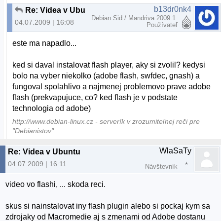
b13dr0nk4
Re: Videa v Ubuntu
Debian Sid / Mandriva 2009.1
04.07.2009 | 16:08
Používateľ
este ma napadlo...
ked si daval instalovat flash player, aky si zvolil? kedysi
bolo na vyber niekolko (adobe flash, swfdec, gnash) a
fungoval spolahlivo a najmenej problemovo prave adobe
flash (prekvapujuce, co? ked flash je v podstate
technologia od adobe)
http://www.debian-linux.cz - serverík v zrozumiteľnej reči pre
"Debianistov"
WlaSaTy
Re: Videa v Ubuntu
04.07.2009 | 16:11
Návštevník
video vo flashi, ... skoda reci.
skus si nainstalovat iny flash plugin alebo si pockaj kym sa
zdrojaky od Macromedie aj s zmenami od Adobe dostanu