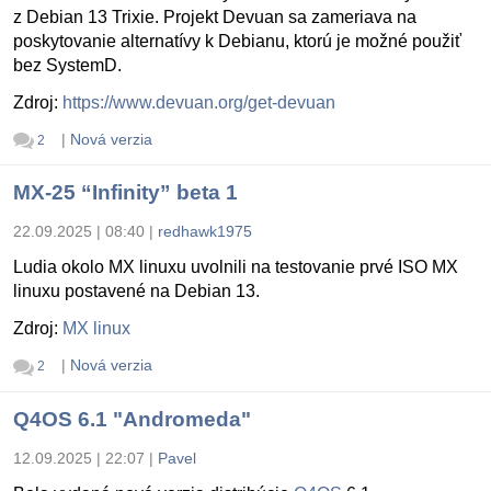
z Debian 13 Trixie. Projekt Devuan sa zameriava na
poskytovanie alternatívy k Debianu, ktorú je možné použiť
bez SystemD.
Zdroj:
https://www.devuan.org/get-devuan
|
Nová verzia
2
MX-25 “Infinity” beta 1
22.09.2025 | 08:40
|
redhawk1975
Ludia okolo MX linuxu uvolnili na testovanie prvé ISO MX
linuxu postavené na Debian 13.
Zdroj:
MX linux
|
Nová verzia
2
Q4OS 6.1 "Andromeda"
12.09.2025 | 22:07
|
Pavel