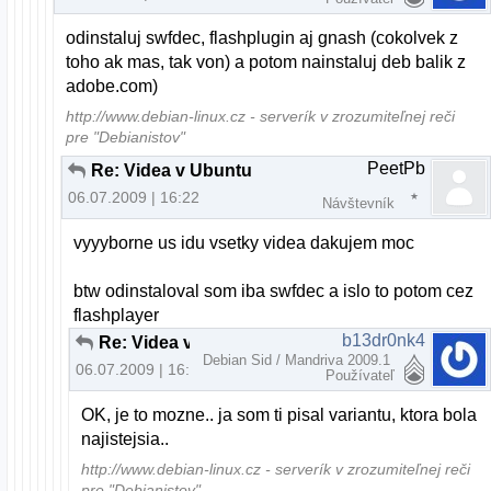
odinstaluj swfdec, flashplugin aj gnash (cokolvek z
toho ak mas, tak von) a potom nainstaluj deb balik z
adobe.com)
http://www.debian-linux.cz - serverík v zrozumiteľnej reči
pre "Debianistov"
PeetPb
Re: Videa v Ubuntu
06.07.2009 | 16:22
Návštevník
vyyyborne us idu vsetky videa dakujem moc
btw odinstaloval som iba swfdec a islo to potom cez
flashplayer
b13dr0nk4
Re: Videa v Ubuntu
Debian Sid / Mandriva 2009.1
06.07.2009 | 16:35
Používateľ
OK, je to mozne.. ja som ti pisal variantu, ktora bola
najistejsia..
http://www.debian-linux.cz - serverík v zrozumiteľnej reči
pre "Debianistov"