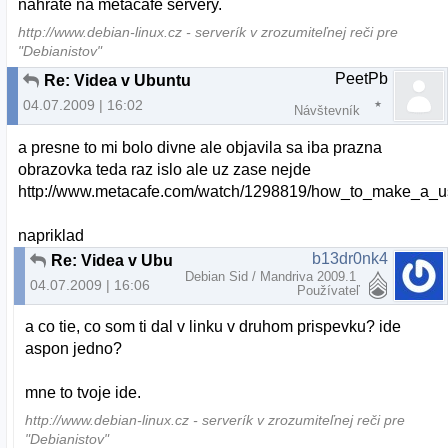
nahrate na metacafe servery.
http://www.debian-linux.cz - serverík v zrozumiteľnej reči pre
"Debianistov"
PeetPb
Re: Videa v Ubuntu
04.07.2009 | 16:02
Návštevník
a presne to mi bolo divne ale objavila sa iba prazna
obrazovka teda raz islo ale uz zase nejde
http://www.metacafe.com/watch/1298819/how_to_make_a_us
napriklad
b13dr0nk4
Re: Videa v Ubuntu
Debian Sid / Mandriva 2009.1
04.07.2009 | 16:06
Používateľ
a co tie, co som ti dal v linku v druhom prispevku? ide
aspon jedno?
mne to tvoje ide.
http://www.debian-linux.cz - serverík v zrozumiteľnej reči pre
"Debianistov"