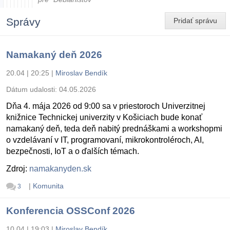
Správy
Pridať správu
Namakaný deň 2026
20.04 | 20:25
|
Miroslav Bendík
Dátum udalosti:
04.05.2026
Dňa 4. mája 2026 od 9:00 sa v priestoroch Univerzitnej
knižnice Technickej univerzity v Košiciach bude konať
namakaný deň, teda deň nabitý prednáškami a workshopmi
o vzdelávaní v IT, programovaní, mikrokontroléroch, AI,
bezpečnosti, IoT a o ďalších témach.
Zdroj:
namakanyden.sk
|
Komunita
3
Konferencia OSSConf 2026
10.04 | 19:03
|
Miroslav Bendík