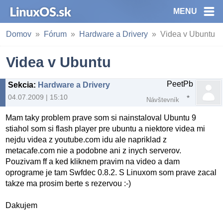
MENU
Domov
Fórum
Hardware a Drivery
Videa v Ubuntu
Videa v Ubuntu
PeetPb
Sekcia
:
Hardware a Drivery
04.07.2009 | 15:10
Návštevník
Mam taky problem prave som si nainstaloval Ubuntu 9
stiahol som si flash player pre ubuntu a niektore videa mi
nejdu videa z youtube.com idu ale napriklad z
metacafe.com nie a podobne ani z inych serverov.
Pouzivam ff a ked kliknem pravim na video a dam
oprograme je tam Swfdec 0.8.2. S Linuxom som prave zacal
takze ma prosim berte s rezervou :-)
Dakujem