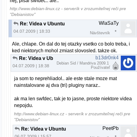
hej, pisal swfdec.. ale..
http://www.debian-linux.cz - serverík v zrozumiteľnej reči pre
"Debianistov"
WlaSaTy
Re: Videa v Ubuntu
04.07.2009 | 18:33
Návštevník
Ale, chlape. On dal do tej otazky vsetko co bolo treba, i
ked niektorych mohol zmiast slovosled. takze ok.
b13dr0nk4
Re: Videa v Ubuntu
Debian Sid / Mandriva 2009.1
04.07.2009 | 18:38
Používateľ
ja som to neprehliadol.. ale este stale moze mat
nainstalovane aj dva (tri) pluginy naraz..
ak ma len swfdec, tak je to jasne, proste niektore videa
nepojdu.
http://www.debian-linux.cz - serverík v zrozumiteľnej reči pre
"Debianistov"
PeetPb
Re: Videa v Ubuntu
06.07.2009 | 15:57