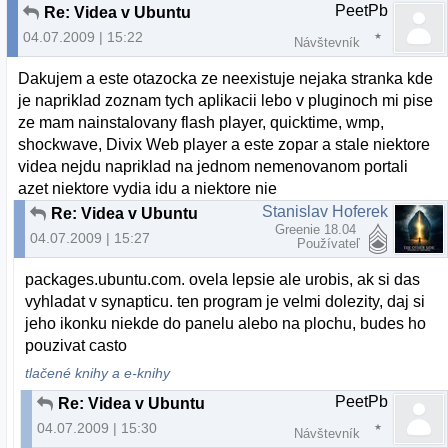
PeetPb
Re: Videa v Ubuntu
04.07.2009 | 15:22
Návštevník
Dakujem a este otazocka ze neexistuje nejaka stranka kde
je napriklad zoznam tych aplikacii lebo v pluginoch mi pise
ze mam nainstalovany flash player, quicktime, wmp,
shockwave, Divix Web player a este zopar a stale niektore
videa nejdu napriklad na jednom nemenovanom portali
azet niektore vydia idu a niektore nie
Stanislav Hoferek
Re: Videa v Ubuntu
Greenie 18.04
04.07.2009 | 15:27
Používateľ
packages.ubuntu.com. ovela lepsie ale urobis, ak si das
vyhladat v synapticu. ten program je velmi dolezity, daj si
jeho ikonku niekde do panelu alebo na plochu, budes ho
pouzivat casto
tlačené knihy a e-knihy
PeetPb
Re: Videa v Ubuntu
04.07.2009 | 15:30
Návštevník