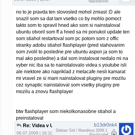
Návštevník
no to je pravda ten slovosled mohol zmiast :D ale
snazil som sa dat tam vsetko co by mohlo pomoct
takto som to spravil hned ako som si nainstaloval
ubuntu otvoril som ff a hned sa mi ponukol update ten
som stiahol restartoval som pc potom som z offic
stranky adobu stiahol flashplayer (pred stahovanim
som zvolil to posledne pre ubuntu aspon ja som to
mal ako posledne) a dal som instalovat nedalo mi na
vyber nic iba sa to nainstalovalo videa s youtube isli
ale niektore ako napriklad z metacafe nesli kamarat
mi vravel ze si mam nainstalovat pluginy pre mozilu
cez synaptic nainstaloval som vsetky pluginy pre
mozilu a znovu flashplayer
btw flashplayer som niekolkonasobne stiahol a
preinstaloval
b13dr0nk4
Re: Videa v Ubuntu
Debian Sid / Mandriva 2009.1
06.07.2009 | 16:10
Používateľ