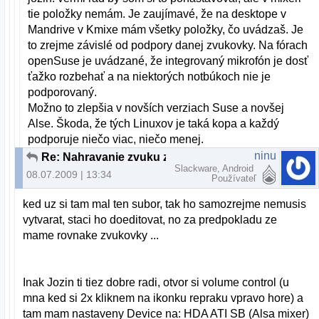
tie položky nemám. Je zaujímavé, že na desktope v
Mandrive v Kmixe mám všetky položky, čo uvádzaš. Je
to zrejme závislé od podpory danej zvukovky. Na fórach
openSuse je uvádzané, že integrovaný mikrofón je dosť
ťažko rozbehať a na niektorých notbúkoch nie je
podporovaný.
Možno to zlepšia v novších verziach Suse a novšej
Alse. Škoda, že tých Linuxov je taká kopa a každý
podporuje niečo viac, niečo menej.
ninu
Re: Nahravanie zvuku z integrovaneho mikrofona
Slackware, Android
08.07.2009 | 13:34
Používateľ
ked uz si tam mal ten subor, tak ho samozrejme nemusis
vytvarat, staci ho doeditovat, no za predpokladu ze
mame rovnake zvukovky ...
Inak Jozin ti tiez dobre radi, otvor si volume control (u
mna ked si 2x kliknem na ikonku repraku vpravo hore) a
tam mam nastaveny Device na: HDA ATI SB (Alsa mixer)