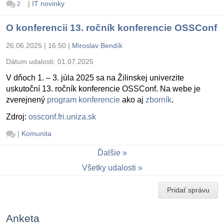
|
IT novinky
2
O konferencii 13. ročník konferencie OSSConf
26.06.2025 | 16:50
|
Miroslav Bendík
Dátum udalosti:
01.07.2025
V dňoch 1. – 3. júla 2025 sa na Žilinskej univerzite
uskutoční 13. ročník konferencie OSSConf. Na webe je
zverejnený
program konferencie
ako aj
zborník
.
Zdroj:
ossconf.fri.uniza.sk
|
Komunita
Ďalšie
Všetky udalosti
Pridať správu
Anketa