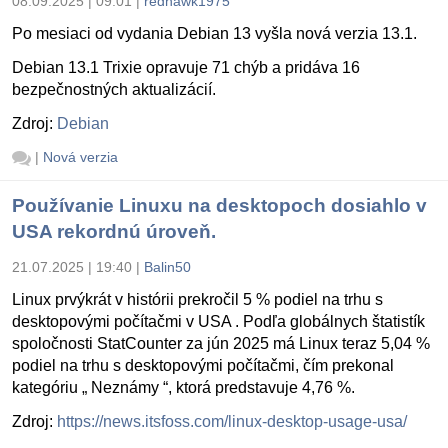
08.09.2025 | 09:01
|
redhawk1975
Po mesiaci od vydania Debian 13 vyšla nová verzia 13.1.
Debian 13.1 Trixie opravuje 71 chýb a pridáva 16
bezpečnostných aktualizácií.
Zdroj:
Debian
|
Nová verzia
Používanie Linuxu na desktopoch dosiahlo v
USA rekordnú úroveň.
21.07.2025 | 19:40
|
Balin50
Linux prvýkrát v histórii prekročil 5 % podiel na trhu s
desktopovými počítačmi v USA . Podľa globálnych štatistík
spoločnosti StatCounter za jún 2025 má Linux teraz 5,04 %
podiel na trhu s desktopovými počítačmi, čím prekonal
kategóriu „ Neznámy “, ktorá predstavuje 4,76 %.
Zdroj:
https://news.itsfoss.com/linux-desktop-usage-usa/