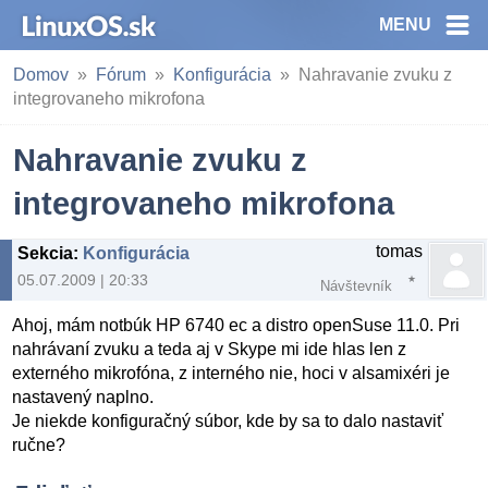
MENU
Domov
Fórum
Konfigurácia
Nahravanie zvuku z
integrovaneho mikrofona
Nahravanie zvuku z
integrovaneho mikrofona
tomas
Sekcia
:
Konfigurácia
05.07.2009 | 20:33
Návštevník
Ahoj, mám notbúk HP 6740 ec a distro openSuse 11.0. Pri
nahrávaní zvuku a teda aj v Skype mi ide hlas len z
externého mikrofóna, z interného nie, hoci v alsamixéri je
nastavený naplno.
Je niekde konfiguračný súbor, kde by sa to dalo nastaviť
ručne?