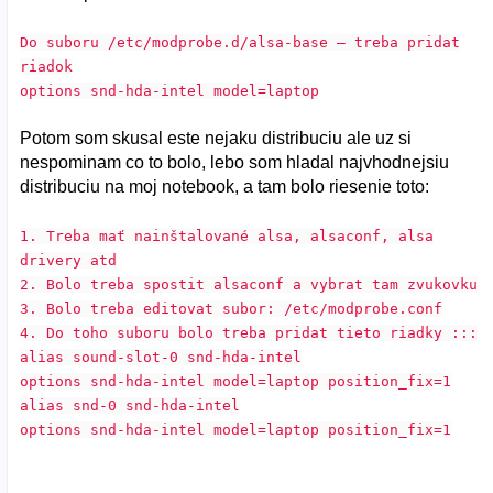
Do suboru /etc/modprobe.d/alsa-base – treba pridat
riadok
options snd-hda-intel model=laptop
Potom som skusal este nejaku distribuciu ale uz si
nespominam co to bolo, lebo som hladal najvhodnejsiu
distribuciu na moj notebook, a tam bolo riesenie toto:
1. Treba mať nainštalované alsa, alsaconf, alsa
drivery atd
2. Bolo treba spostit alsaconf a vybrat tam zvukovku
3. Bolo treba editovat subor: /etc/modprobe.conf
4. Do toho suboru bolo treba pridat tieto riadky :::
alias sound-slot-0 snd-hda-intel
options snd-hda-intel model=laptop position_fix=1
alias snd-0 snd-hda-intel
options snd-hda-intel model=laptop position_fix=1