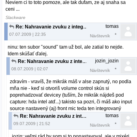
Neviem ci to toto pomoze, ale tak dufam, ze aj snaha sa
ceni ...
Slackware
tomas
Re: Nahravanie zvuku z integrovaneho mikrofona
07.07.2009 | 22:35
Návštevník
ninu: ten subor "sound" tam už bol, ale zatial to nejde.
Idem skúšať ďalej.
jozin_jozin
Re: Nahravanie zvuku z integrovaneho mikrofona
08.07.2009 | 02:07
Návštevník
zdravím - vravíš, že mikrák máš v alse zapnutý, no podla
mňa nie - keď si otvoriš volume control skús si
poprehadzovať devicey (tuším, že mikrák nájdeš pod
capture: hda intel atď...) takisto sa pozri, či máš ako input
source nastavený (aj) front mic teda ten integrovaný
tomas
Re: Nahravanie zvuku z integrovaneho mikrofona
09.07.2009 | 21:52
Návštevník
jozin: veľmi rád by som si to ponastavoval, ale v mixéri