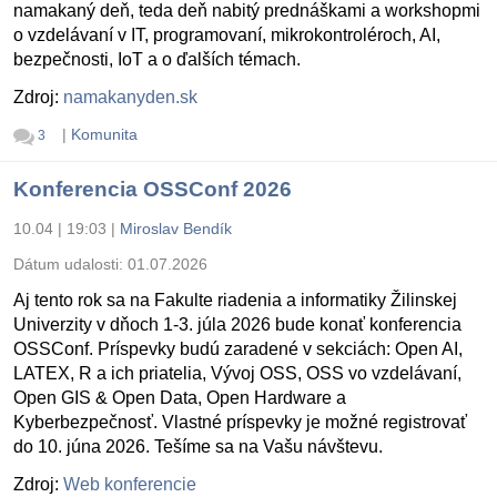
namakaný deň, teda deň nabitý prednáškami a workshopmi
o vzdelávaní v IT, programovaní, mikrokontroléroch, AI,
bezpečnosti, IoT a o ďalších témach.
Zdroj:
namakanyden.sk
|
Komunita
3
Konferencia OSSConf 2026
10.04 | 19:03
|
Miroslav Bendík
Dátum udalosti:
01.07.2026
Aj tento rok sa na Fakulte riadenia a informatiky Žilinskej
Univerzity v dňoch 1-3. júla 2026 bude konať konferencia
OSSConf. Príspevky budú zaradené v sekciách: Open AI,
LATEX, R a ich priatelia, Vývoj OSS, OSS vo vzdelávaní,
Open GIS & Open Data, Open Hardware a
Kyberbezpečnosť. Vlastné príspevky je možné registrovať
do 10. júna 2026. Tešíme sa na Vašu návštevu.
Zdroj:
Web konferencie