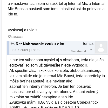
a v nastaveniach som si zaskrtol aj Internal Mic a Internal
Mic Boost a nastavil som tomu hlasitost asi do polovice a
ide to.
Vyskusaj a uvidis ...
Slackware
tomas
Re: Nahravanie zvuku z integrovaneho mikrofona
08.07.2009 | 18:08
Návštevník
ninu: ten súbor som myslel aj s obsahom, teda nie je čo
editovať. To som už dávnejšie niede vygooglil.
Ak spustím alsamixex cez konzolu, alebo alsamixergui,
tak tam nikde nie je Internal Mic Boost, teda teoreticky to
môže byť nezapnuté, ale neviem ako
zapnúť ten interný mikrofón. Je tam len posúvač
hlasitosti pre obidva typy mikrofónov. Ale ani externý
mikrofón sa zvlášť nezapína a ten ide.
Zvukovku mám HDA Nvidia s čipsetom Conexant cx
20561 - Hermosa. Používam KDE 3.5 10.