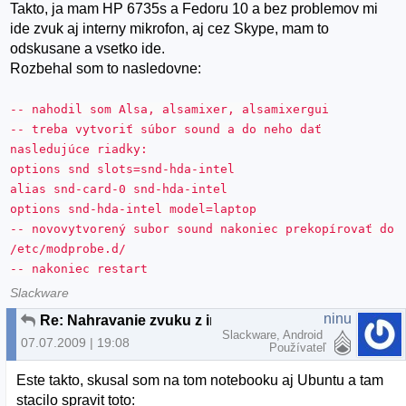
Takto, ja mam HP 6735s a Fedoru 10 a bez problemov mi
ide zvuk aj interny mikrofon, aj cez Skype, mam to
odskusane a vsetko ide.
Rozbehal som to nasledovne:
-- nahodil som Alsa, alsamixer, alsamixergui
-- treba vytvoriť súbor sound a do neho dať
nasledujúce riadky:
options snd slots=snd-hda-intel
alias snd-card-0 snd-hda-intel
options snd-hda-intel model=laptop
-- novovytvorený subor sound nakoniec prekopírovať do
/etc/modprobe.d/
-- nakoniec restart
Slackware
ninu
Re: Nahravanie zvuku z integrovaneho mikrofona
Slackware, Android
07.07.2009 | 19:08
Používateľ
Este takto, skusal som na tom notebooku aj Ubuntu a tam
stacilo spravit toto: