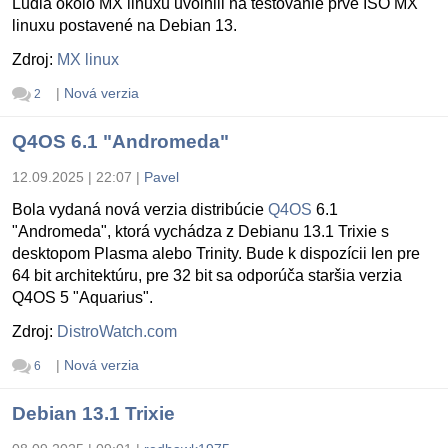
Ludia okolo MX linuxu uvolnili na testovanie prvé ISO MX
linuxu postavené na Debian 13.
Zdroj:
MX linux
|
Nová verzia
2
Q4OS 6.1 "Andromeda"
12.09.2025 | 22:07
|
Pavel
Bola vydaná nová verzia distribúcie
Q4OS
6.1
"Andromeda", ktorá vychádza z Debianu 13.1 Trixie s
desktopom Plasma alebo Trinity. Bude k dispozícii len pre
64 bit architektúru, pre 32 bit sa odporúča staršia verzia
Q4OS 5 "Aquarius".
Zdroj:
DistroWatch.com
|
Nová verzia
6
Debian 13.1 Trixie