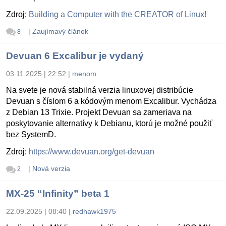
Zdroj:
Building a Computer with the CREATOR of Linux!
|
Zaujímavý článok
8
Devuan 6 Excalibur je vydaný
03.11.2025 | 22:52
|
menom
Na svete je nová stabilná verzia linuxovej distribúcie
Devuan s číslom 6 a kódovým menom Excalibur. Vychádza
z Debian 13 Trixie. Projekt Devuan sa zameriava na
poskytovanie alternatívy k Debianu, ktorú je možné použiť
bez SystemD.
Zdroj:
https://www.devuan.org/get-devuan
|
Nová verzia
2
MX-25 “Infinity” beta 1
22.09.2025 | 08:40
|
redhawk1975