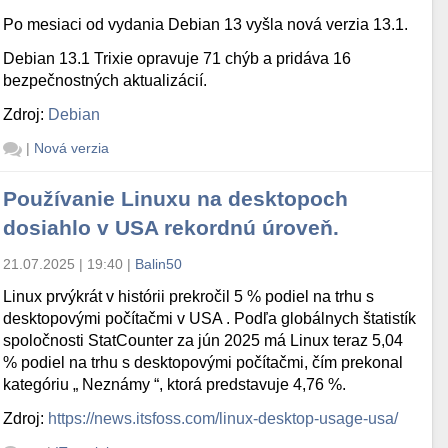
Po mesiaci od vydania Debian 13 vyšla nová verzia 13.1.
Debian 13.1 Trixie opravuje 71 chýb a pridáva 16
bezpečnostných aktualizácií.
Zdroj:
Debian
|
Nová verzia
Používanie Linuxu na desktopoch
dosiahlo v USA rekordnú úroveň.
21.07.2025 | 19:40
|
Balin50
Linux prvýkrát v histórii prekročil 5 % podiel na trhu s
desktopovými počítačmi v USA . Podľa globálnych štatistík
spoločnosti StatCounter za jún 2025 má Linux teraz 5,04
% podiel na trhu s desktopovými počítačmi, čím prekonal
kategóriu „ Neznámy “, ktorá predstavuje 4,76 %.
Zdroj:
https://news.itsfoss.com/linux-desktop-usage-usa/