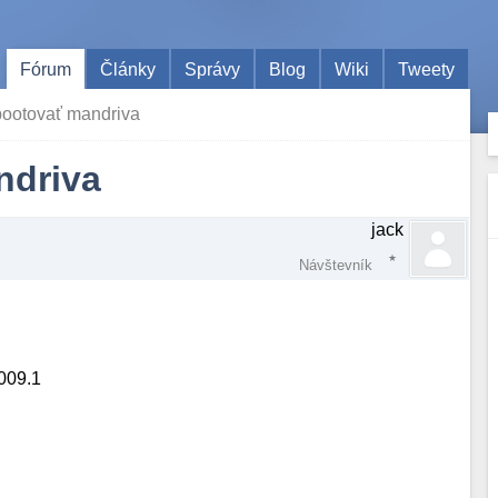
Fórum
Články
Správy
Blog
Wiki
Tweety
bootovať mandriva
ndriva
jack
Návštevník
2009.1