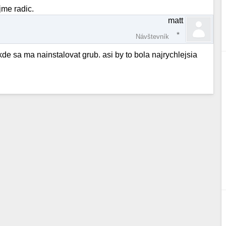
jme radic.
matt
Návštevník
kde sa ma nainstalovat grub. asi by to bola najrychlejsia