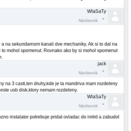
WlaSaTy
Návštevník
y a na sekundarnom kanali dve mechaniky. Ak si to dal na
by si to mohol spomenut. Rovnako ako by si mohol spomenut
e.
jack
Návštevník
y na 3 casti,ten druhy,kde je ta mandriva mam rozdeleny
m este usb disk,ktory nemam rozdeleny.
WlaSaTy
Návštevník
no instalator potrebuje pridat ovladac do initrd a zabudol