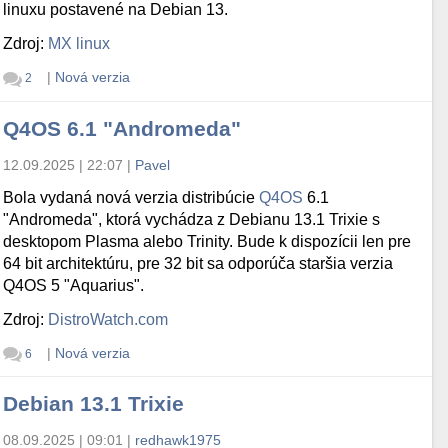
linuxu postavené na Debian 13.
Zdroj:
MX linux
|
Nová verzia
2
Q4OS 6.1 "Andromeda"
12.09.2025 | 22:07
|
Pavel
Bola vydaná nová verzia distribúcie
Q4OS
6.1
"Andromeda", ktorá vychádza z Debianu 13.1 Trixie s
desktopom Plasma alebo Trinity. Bude k dispozícii len pre
64 bit architektúru, pre 32 bit sa odporúča staršia verzia
Q4OS 5 "Aquarius".
Zdroj:
DistroWatch.com
|
Nová verzia
6
Debian 13.1 Trixie
08.09.2025 | 09:01
|
redhawk1975