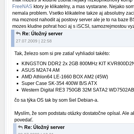
FreeNAS
ktory je klikatelny, a mas vystarane. Nejako som
nemala problem. Vsetko klikatelne takze aj absolutny zac
ma moznost nahodit aj postovy server ale je to na baze B
mozes kludne pohrat hoci aj s iSCSI, samozrejmostou vyzer
Re: Úložný server
27.07.2009 | 22:58
Tak, železo som si pre zatiaľ vyhliadol takéto:
KINGSTON DDR2 2x 2GB 800MHz KIT KVR800D2
ASUS M2A74 AM
AMD Athlon64 LE-1660 BOX AM2 (45W)
Super Case SK-354 400W B/S ATX
Western Digital RE3 750GB 32M SATA2 WD7502A
čo sa týka OS tak by som šiel Debian-a.
Myslím, že som podstatu otázky dostatočne opísal. Ale 
povedať.
Re: Úložný server