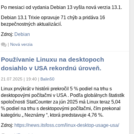
Po mesiaci od vydania Debian 13 vyšla nová verzia 13.1.
Debian 13.1 Trixie opravuje 71 chýb a pridáva 16
bezpečnostných aktualizácií.
Zdroj:
Debian
|
Nová verzia
Používanie Linuxu na desktopoch
dosiahlo v USA rekordnú úroveň.
21.07.2025 | 19:40
|
Balin50
Linux prvýkrát v histórii prekročil 5 % podiel na trhu s
desktopovými počítačmi v USA . Podľa globálnych štatistík
spoločnosti StatCounter za jún 2025 má Linux teraz 5,04
% podiel na trhu s desktopovými počítačmi, čím prekonal
kategóriu „ Neznámy “, ktorá predstavuje 4,76 %.
Zdroj:
https://news.itsfoss.com/linux-desktop-usage-usa/