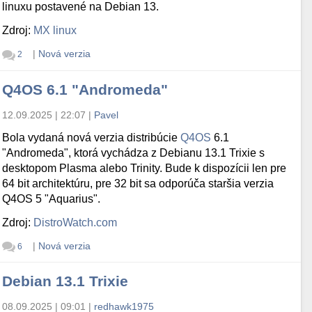
linuxu postavené na Debian 13.
Zdroj:
MX linux
|
Nová verzia
2
Q4OS 6.1 "Andromeda"
12.09.2025 | 22:07
|
Pavel
Bola vydaná nová verzia distribúcie
Q4OS
6.1
"Andromeda", ktorá vychádza z Debianu 13.1 Trixie s
desktopom Plasma alebo Trinity. Bude k dispozícii len pre
64 bit architektúru, pre 32 bit sa odporúča staršia verzia
Q4OS 5 "Aquarius".
Zdroj:
DistroWatch.com
|
Nová verzia
6
Debian 13.1 Trixie
08.09.2025 | 09:01
|
redhawk1975