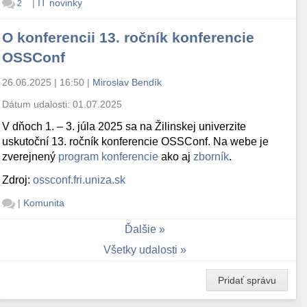
|
IT novinky
2
O konferencii 13. ročník konferencie
OSSConf
26.06.2025 | 16:50
|
Miroslav Bendík
Dátum udalosti:
01.07.2025
V dňoch 1. – 3. júla 2025 sa na Žilinskej univerzite
uskutoční 13. ročník konferencie OSSConf. Na webe je
zverejnený
program konferencie
ako aj
zborník
.
Zdroj:
ossconf.fri.uniza.sk
|
Komunita
Ďalšie
Všetky udalosti
Pridať správu