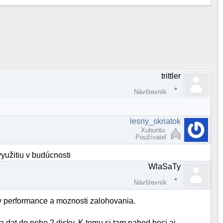
trittler
Návštevník
lesny_skriatok
Xubuntu
Používateľ
yužitiu v budúcnosti
WlaSaTy
Návštevník
y performance a moznosti zalohovania.
 dat do neho 2 disky. K tomu si tam nahod hoci aj