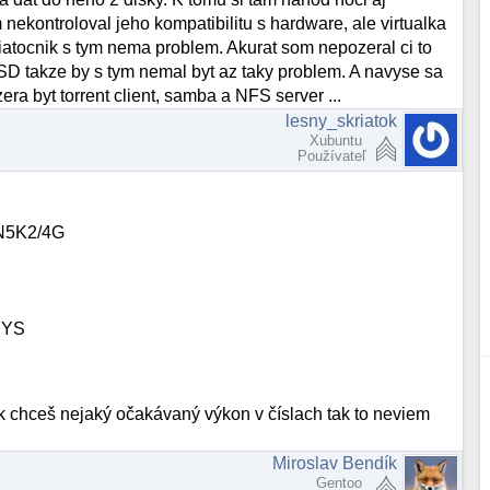
 nekontroloval jeho kompatibilitu s hardware, ale virtualka
iatocnik s tym nema problem. Akurat som nepozeral ci to
SD takze by s tym nemal byt az taky problem. A navyse sa
a byt torrent client, samba a NFS server ...
lesny_skriatok
Xubuntu
Používateľ
N5K2/4G
BYS
ak chceš nejaký očakávaný výkon v číslach tak to neviem
Miroslav Bendík
Gentoo