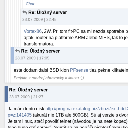
Chat
Re: Úložný server
28.07.2009 | 22:45
Vortex86
, 2W. Pri tom fit-PC sa mi nezda spotreba p
ajtak, router na platforme ARM alebo MIPS, tak to je
transformatora.
Re: Úložný server
28.07.2009 | 17:05
este dodam dalsi BSD klon
PFsense
tiez pekne klikateln
Prejdite z modrej obrazovky k linuxu :))
Re: Úložný server
28.07.2009 | 21:27
Ja mám tento disk
http://progma.ekatalog.biz/zbozi/ext-hd
p=z:141405
(akurát nie 1TB ale 500GB). Sú aj verzie s dvo
Je tam linux, stačí povoliť telnet (návodou je na nete kopec)
toho bude dať spraviť. Akurát sa mi nepáči rýchlosť akou kop