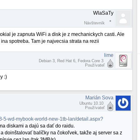
WlaSaTy
Návštevník
okial je zapnuta WiFi a disk je z mechanickych casti. Ale
 ina spotreba. Tam je najvecsia strata na rezii
lime
Debian 3, Red Hat 6, Fedora Core 3
Používateľ
y :)
Marián Sova
Ubuntu 10.10
Používateľ
d-3-5-wd-mybook-world-new-1tb-lan/detail.aspx?
ma diskami a dajú sa dať do raidu.
 a doinštalovať balíčky na čokoľvek, takže aj server sa z
íruje cez lan (tak 3MB/s).