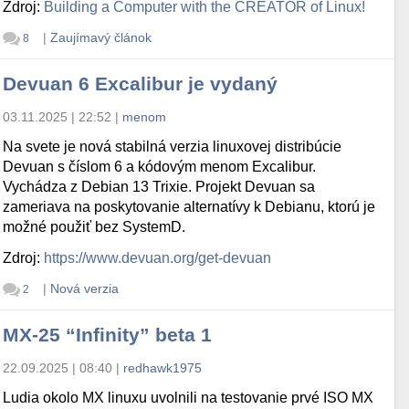
Zdroj:
Building a Computer with the CREATOR of Linux!
|
Zaujímavý článok
8
Devuan 6 Excalibur je vydaný
03.11.2025 | 22:52
|
menom
Na svete je nová stabilná verzia linuxovej distribúcie
Devuan s číslom 6 a kódovým menom Excalibur.
Vychádza z Debian 13 Trixie. Projekt Devuan sa
zameriava na poskytovanie alternatívy k Debianu, ktorú je
možné použiť bez SystemD.
Zdroj:
https://www.devuan.org/get-devuan
|
Nová verzia
2
MX-25 “Infinity” beta 1
22.09.2025 | 08:40
|
redhawk1975
Ludia okolo MX linuxu uvolnili na testovanie prvé ISO MX