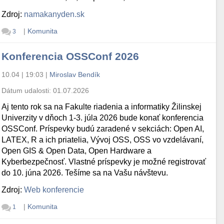
Zdroj:
namakanyden.sk
|
Komunita
3
Konferencia OSSConf 2026
10.04 | 19:03
|
Miroslav Bendík
Dátum udalosti:
01.07.2026
Aj tento rok sa na Fakulte riadenia a informatiky Žilinskej
Univerzity v dňoch 1-3. júla 2026 bude konať konferencia
OSSConf. Príspevky budú zaradené v sekciách: Open AI,
LATEX, R a ich priatelia, Vývoj OSS, OSS vo vzdelávaní,
Open GIS & Open Data, Open Hardware a
Kyberbezpečnosť. Vlastné príspevky je možné registrovať
do 10. júna 2026. Tešíme sa na Vašu návštevu.
Zdroj:
Web konferencie
|
Komunita
1