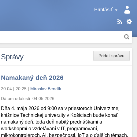
Prihlásiť
Správy
Pridať správu
Namakaný deň 2026
20.04 | 20:25
|
Miroslav Bendík
Dátum udalosti:
04.05.2026
Dňa 4. mája 2026 od 9:00 sa v priestoroch Univerzitnej
knižnice Technickej univerzity v Košiciach bude konať
namakaný deň, teda deň nabitý prednáškami a
workshopmi o vzdelávaní v IT, programovaní,
mikrokontroléroch, AI, bezpečnosti, IoT a o ďalších témach.